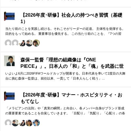
【2026年度･研修】社会人の持つべき習慣（基礎
1）
当たり前のことを実践し続ける。それこそがリーダーの近道。 主体性を発揮する。
目的をもって始める。 重要事項を優先する。 この当たり前のことを、『7つの習
慣』をもとに深掘りしていきます。 評論家ではなく、我がこととして取り組むメン
バーのための研修です。
森保一監督「理想の組織像は『ONE
PIECE』」。日本人の「和」と「魂」を武器に世
界へ挑む①
いよいよ6月に2026FIFAワールドカップが開幕する。日本代表を率いて2度目の大舞
台に挑む森保一監督は、就任以来、一貫して「日本人らしく戦う」…
【2026年度･研修】マナー・ホスピタリティ・お
もてなし
「メラビアンの法則」や「真実の瞬間」と向合い、各メンバー自身がブランド形成
の重要要素であることを自覚していきます。 「目配り」「気配り」「心配り」の各
段階を理解し、「マナー」「サービス」「ホスピタリティ」「おもてなし」の違い
について研究。 「マニュアル」「サービス」を理解・実践するのは当然。 「ホスピ
タリティ」「おもてなし」を顧客・メンバーに提供したいリーダーのための研修で