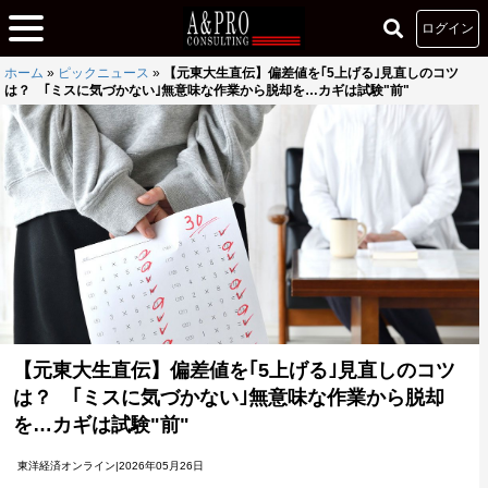
ログイン
ホーム
»
ピックニュース
»
【元東大生直伝】偏差値を｢5上げる｣見直しのコツ
は？ ｢ミスに気づかない｣無意味な作業から脱却を…カギは試験"前"
【元東大生直伝】偏差値を｢5上げる｣見直しのコツ
は？ ｢ミスに気づかない｣無意味な作業から脱却
を…カギは試験"前"
東洋経済オンライン|2026年05月26日