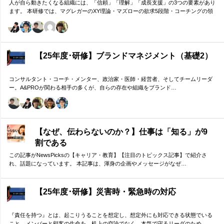
人が自ら動きたくなる組織には、「信頼」「理解」「成長支援」の3つの要素があり
ます。 本研修では、マグレガーのXY理論・マズローの欲求5段階・コーチングの領
域モデルを用いて、 「人はなぜ動くのか」「どうすれば自ら動くようになるのか」
を、実例を交えて深く学びます。 単なる知識の習得にとどまらず、現場で直面する
課題（メンバーの停滞・生徒の伸び悩み・顧客対応の難航など）を、“人間理解”を通
して紐解く実践型のプログラムです。
【25年度･研修】ブランドマネジメント（基礎2）
コンサルタント・コーチ・メンター、政治家・医師・経営者、そしてチームリーダ
ー。A&PROが関わる相手の多くが、自らの存在や組織をブランド…
【なぜ、伝わらないのか？】仕事は「知る」が9
割である
この記事がNewsPicksの【キャリア・教育】【注目のトピックス記事】で紹介さ
れ、話題になっています。 本記事は、渾身の企画やメッセージがなぜ…
【25年度･研修】災害時・緊急時の対応
『責任を持つ』とは、起こりうることを想定し、想定外にも対応できる状態でいる
こと。メンバーと顧客の生命を、机上の空論でなく、本気で守るリーダのため…