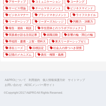
アサーティブ
コミュニケーション
コーチング
サービス理論
チームマネジメント
ビジネスマインド
ビジネスマナー
ブランドマネジメント
ライフスタイル
リーダーシップ
リーダーズカレッジ
判断力・決断力
報告・連絡・相談
学生団体とのコラボプロジェクト
実践者が語る注目記事
就職活動
影響の輪・関心の輪
早稲田・慶應・上智・理科大
東大リーダーシップゼミ
潜在ニーズ
目標設定
社会人の持つべき習慣
記憶のメカニズム
責任・権限・義務
A&PROについて
利用規約
個人情報保護方針
サイトマップ
お問い合わせ
AESCメンバー用サイト
©Copyright 2017 A&PRO All Rights Reserved.