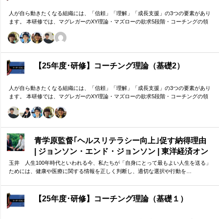
人が自ら動きたくなる組織には、「信頼」「理解」「成長支援」の3つの要素があり
ます。 本研修では、マグレガーのXY理論・マズローの欲求5段階・コーチングの領
域モデルを用いて、 「人はなぜ動くのか」「どうすれば自ら動くようになるのか」
を、実例を交えて深く学びます。 単なる知識の習得にとどまらず、現場で直面する
課題（メンバーの停滞・生徒の伸び悩み・顧客対応の難航など）を、“人間理解”を通
して紐解く実践型のプログラムです。
【25年度･研修】コーチング理論（基礎2）
人が自ら動きたくなる組織には、「信頼」「理解」「成長支援」の3つの要素があり
ます。 本研修では、マグレガーのXY理論・マズローの欲求5段階・コーチングの領
域モデルを用いて、 「人はなぜ動くのか」「どうすれば自ら動くようになるのか」
を、実例を交えて深く学びます。 単なる知識の習得にとどまらず、現場で直面する
課題（メンバーの停滞・生徒の伸び悩み・顧客対応の難航など）を、“人間理解”を通
して紐解く実践型のプログラムです。
青学原監督｢ヘルスリテラシー向上｣促す納得理由
| ジョンソン・エンド・ジョンソン | 東洋経済オン
ライン
玉井 人生100年時代といわれる今、私たちが「自身にとって最もよい人生を送る」
ためには、健康や医療に関する情報を正しく判断し、適切な選択や行動を…
【25年度･研修】コーチング理論（基礎１）