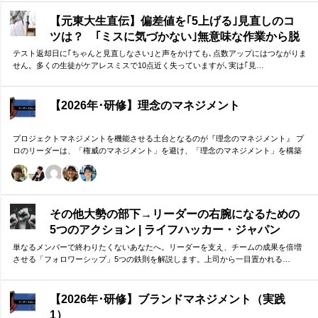
す。
【元東大生直伝】偏差値を｢5上げる｣見直しのコ
ツは？ ｢ミスに気づかない｣無意味な作業から脱
却を…カギは試験"前"
テスト返却日に｢ちゃんと見直しなさい｣と声をかけても､点数アップにはつながりま
せん。多くの生徒がケアレスミスで10点近く失っていますが､実は｢見…
【2026年･研修】理念のマネジメント
プロジェクトマネジメントを機能させる土台となるのが『理念のマネジメント』 プ
ロのリーダーは、「権威のマネジメント」を避け、「理念のマネジメント」を構築
し、維持し続ける。 「好き・嫌い」や「多数決」ではなく、説得力ある提案を互い
に尊重する文化を構築したいリーダーのための研修です。
その他大勢の部下→リーダーの右腕になるための
5つのアクション | ライフハッカー・ジャパン
単なるメンバーで終わりたくないあなたへ。リーダーを支え、チームの成果を倍増
させる「フォロワーシップ」5つの鉄則を解説します。上司から一目置かれる…
【2026年･研修】ブランドマネジメント（実践
1）