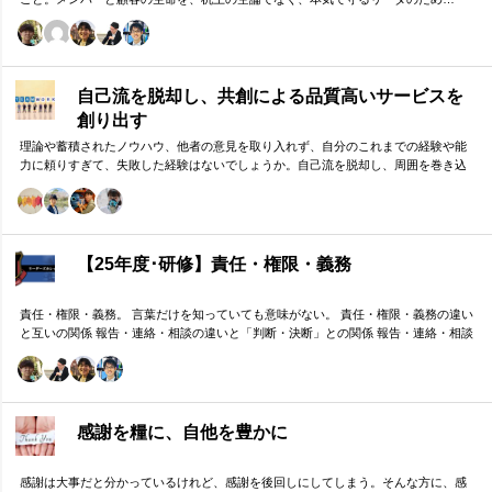
自己流を脱却し、共創による品質高いサービスを
創り出す
理論や蓄積されたノウハウ、他者の意見を取り入れず、自分のこれまでの経験や能
力に頼りすぎて、失敗した経験はないでしょうか。自己流を脱却し、周囲を巻き込
みながら組織の成果に貢献する方法をお伝えします。
【25年度･研修】責任・権限・義務
責任・権限・義務。 言葉だけを知っていても意味がない。 責任・権限・義務の違い
と互いの関係 報告・連絡・相談の違いと「判断・決断」との関係 報告・連絡・相談
のタイミングと「マネジメント・人材育成」の関係 これらを理解し、効果的に使い
分けることが重要。 理屈と機能を理解し、チームワークを大きく向上したいリーダ
ーのための研修です。
感謝を糧に、自他を豊かに
感謝は大事だと分かっているけれど、感謝を後回しにしてしまう。そんな方に、感