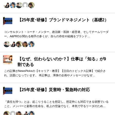
域モデルを用いて、 「人はなぜ動くのか」「どうすれば自ら動くようになるのか」
を、実例を交えて深く学びます。 単なる知識の習得にとどまらず、現場で直面する
課題（メンバーの停滞・生徒の伸び悩み・顧客対応の難航など）を、“人間理解”を通
して紐解く実践型のプログラムです。
【25年度･研修】ブランドマネジメント（基礎2）
コンサルタント・コーチ・メンター、政治家・医師・経営者、そしてチームリーダ
ー。A&PROが関わる相手の多くが、自らの存在や組織をブランド…
【なぜ、伝わらないのか？】仕事は「知る」が9
割である
この記事がNewsPicksの【キャリア・教育】【注目のトピックス記事】で紹介さ
れ、話題になっています。 本記事は、渾身の企画やメッセージがなぜ…
【25年度･研修】災害時・緊急時の対応
『責任を持つ』とは、起こりうることを想定し、想定外にも対応できる状態でいる
こと。メンバーと顧客の生命を、机上の空論でなく、本気で守るリーダのため…