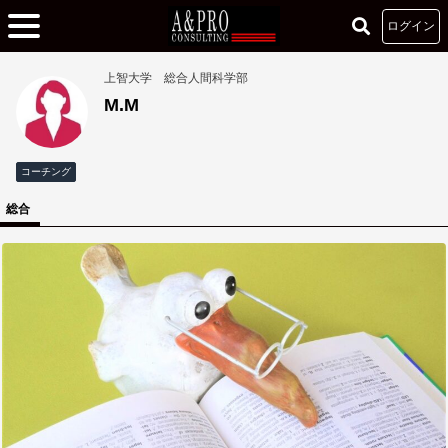
ログイン
上智大学 総合人間科学部
M.M
コーチング
総合