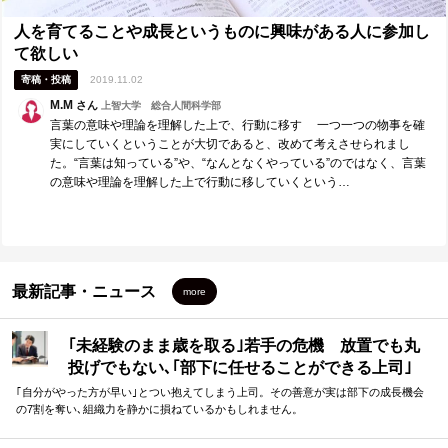
人を育てることや成長というものに興味がある人に参加し
て欲しい
寄稿・投稿
2019.11.02
M.M
さん
上智大学 総合人間科学部
言葉の意味や理論を理解した上で、行動に移す 一つ一つの物事を確
実にしていくということが大切であると、改めて考えさせられまし
た。“言葉は知っている”や、“なんとなくやっている”のではなく、言葉
の意味や理論を理解した上で行動に移していくという…
最新記事・ニュース
more
｢未経験のまま歳を取る｣若手の危機 放置でも丸
投げでもない､｢部下に任せることができる上司｣
になる方法
｢自分がやった方が早い｣とつい抱えてしまう上司。その善意が実は部下の成長機会
の7割を奪い､組織力を静かに損ねているかもしれません。