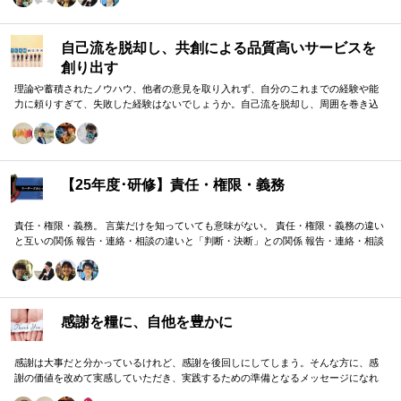
自己流を脱却し、共創による品質高いサービスを
創り出す
理論や蓄積されたノウハウ、他者の意見を取り入れず、自分のこれまでの経験や能
力に頼りすぎて、失敗した経験はないでしょうか。自己流を脱却し、周囲を巻き込
みながら組織の成果に貢献する方法をお伝えします。
【25年度･研修】責任・権限・義務
責任・権限・義務。 言葉だけを知っていても意味がない。 責任・権限・義務の違い
と互いの関係 報告・連絡・相談の違いと「判断・決断」との関係 報告・連絡・相談
のタイミングと「マネジメント・人材育成」の関係 これらを理解し、効果的に使い
分けることが重要。 理屈と機能を理解し、チームワークを大きく向上したいリーダ
ーのための研修です。
感謝を糧に、自他を豊かに
感謝は大事だと分かっているけれど、感謝を後回しにしてしまう。そんな方に、感
謝の価値を改めて実感していただき、実践するための準備となるメッセージになれ
ばと思います。