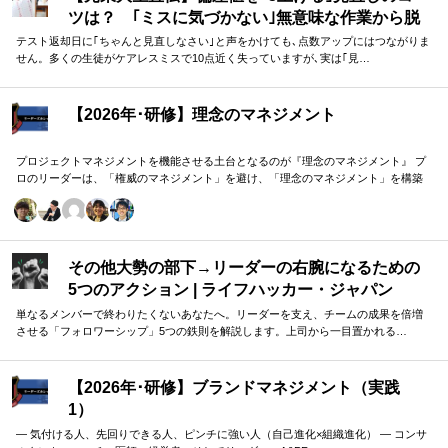
ツは？ ｢ミスに気づかない｣無意味な作業から脱
却を…カギは試験"前"
テスト返却日に｢ちゃんと見直しなさい｣と声をかけても､点数アップにはつながりま
せん。多くの生徒がケアレスミスで10点近く失っていますが､実は｢見…
【2026年･研修】理念のマネジメント
プロジェクトマネジメントを機能させる土台となるのが『理念のマネジメント』 プ
ロのリーダーは、「権威のマネジメント」を避け、「理念のマネジメント」を構築
し、維持し続ける。 「好き・嫌い」や「多数決」ではなく、説得力ある提案を互い
に尊重する文化を構築したいリーダーのための研修です。
その他大勢の部下→リーダーの右腕になるための
5つのアクション | ライフハッカー・ジャパン
単なるメンバーで終わりたくないあなたへ。リーダーを支え、チームの成果を倍増
させる「フォロワーシップ」5つの鉄則を解説します。上司から一目置かれる…
【2026年･研修】ブランドマネジメント（実践
1）
― 気付ける人、先回りできる人、ピンチに強い人（自己進化×組織進化） ― コンサ