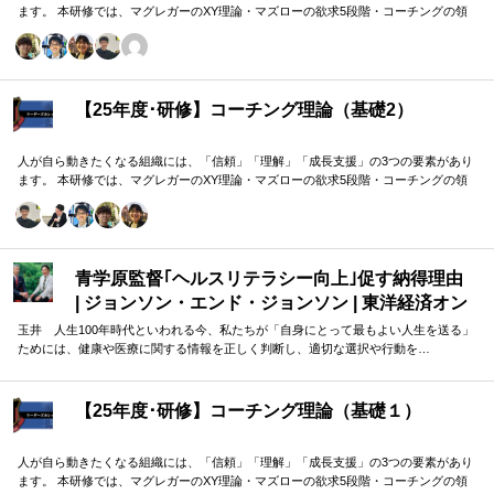
ます。 本研修では、マグレガーのXY理論・マズローの欲求5段階・コーチングの領
域モデルを用いて、 「人はなぜ動くのか」「どうすれば自ら動くようになるのか」
を、実例を交えて深く学びます。 単なる知識の習得にとどまらず、現場で直面する
課題（メンバーの停滞・生徒の伸び悩み・顧客対応の難航など）を、“人間理解”を通
して紐解く実践型のプログラムです。
【25年度･研修】コーチング理論（基礎2）
人が自ら動きたくなる組織には、「信頼」「理解」「成長支援」の3つの要素があり
ます。 本研修では、マグレガーのXY理論・マズローの欲求5段階・コーチングの領
域モデルを用いて、 「人はなぜ動くのか」「どうすれば自ら動くようになるのか」
を、実例を交えて深く学びます。 単なる知識の習得にとどまらず、現場で直面する
課題（メンバーの停滞・生徒の伸び悩み・顧客対応の難航など）を、“人間理解”を通
して紐解く実践型のプログラムです。
青学原監督｢ヘルスリテラシー向上｣促す納得理由
| ジョンソン・エンド・ジョンソン | 東洋経済オン
ライン
玉井 人生100年時代といわれる今、私たちが「自身にとって最もよい人生を送る」
ためには、健康や医療に関する情報を正しく判断し、適切な選択や行動を…
【25年度･研修】コーチング理論（基礎１）
人が自ら動きたくなる組織には、「信頼」「理解」「成長支援」の3つの要素があり
ます。 本研修では、マグレガーのXY理論・マズローの欲求5段階・コーチングの領