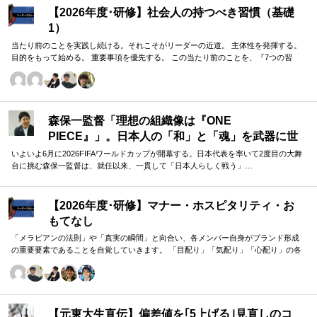
【2026年度･研修】社会人の持つべき習慣（基礎
1）
当たり前のことを実践し続ける。それこそがリーダーの近道。 主体性を発揮する。
目的をもって始める。 重要事項を優先する。 この当たり前のことを、『7つの習
慣』をもとに深掘りしていきます。 評論家ではなく、我がこととして取り組むメン
バーのための研修です。
森保一監督「理想の組織像は『ONE
PIECE』」。日本人の「和」と「魂」を武器に世
界へ挑む①
いよいよ6月に2026FIFAワールドカップが開幕する。日本代表を率いて2度目の大舞
台に挑む森保一監督は、就任以来、一貫して「日本人らしく戦う」…
【2026年度･研修】マナー・ホスピタリティ・お
もてなし
「メラビアンの法則」や「真実の瞬間」と向合い、各メンバー自身がブランド形成
の重要要素であることを自覚していきます。 「目配り」「気配り」「心配り」の各
段階を理解し、「マナー」「サービス」「ホスピタリティ」「おもてなし」の違い
について研究。 「マニュアル」「サービス」を理解・実践するのは当然。 「ホスピ
タリティ」「おもてなし」を顧客・メンバーに提供したいリーダーのための研修で
す。
【元東大生直伝】偏差値を｢5上げる｣見直しのコ