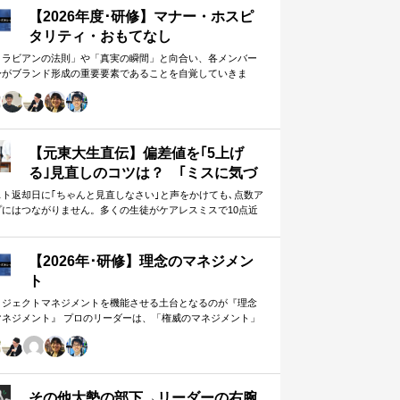
【2026年度･研修】マナー・ホスピ
タリティ・おもてなし
メラビアンの法則」や「真実の瞬間」と向合い、各メンバー
身がブランド形成の重要要素であることを自覚していきま
。 「目配り」「気配り」「心配り」の各段階を理解し、「マ
ー」「サービス」「ホスピタリティ」「おもてなし」の違い
ついて研究。 「マニュアル」「サービス」を理解・実践する
は当然。 「ホスピタリティ」「おもてなし」を顧客・メンバ
に提供したいリーダーのための研修です。
【元東大生直伝】偏差値を｢5上げ
る｣見直しのコツは？ ｢ミスに気づ
かない｣無意味な作業から脱却を…
スト返却日に｢ちゃんと見直しなさい｣と声をかけても､点数ア
プにはつながりません。多くの生徒がケアレスミスで10点近
カギは試験"前"
失っていますが､実は｢見…
【2026年･研修】理念のマネジメン
ト
ロジェクトマネジメントを機能させる土台となるのが『理念
マネジメント』 プロのリーダーは、「権威のマネジメント」
避け、「理念のマネジメント」を構築し、維持し続ける。
好き・嫌い」や「多数決」ではなく、説得力ある提案を互い
尊重する文化を構築したいリーダーのための研修です。
その他大勢の部下→リーダーの右腕