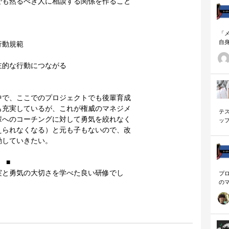
でも然るべき人に相談する関係を作ること
「
自
行動規範
す
ナ
主的な行動につながる
に
の
ー
中で、ここでのプロジェクトでも後輩育成
も充実しているが、これが権威のマネジメ
テ
輩へのコーチングに対して勇気を絞れなく
ッ
く
えられなくなる）と元も子もないので、改
動していきたい。
 ■
実と勇気の大切さを学べた良い研修でし
プ
の
を
「
に