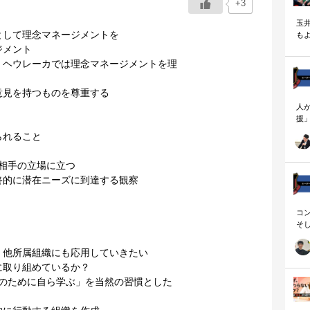
+3
玉
して理念マネージメントを
も
く
ジメント
ヘウレーカでは理念マネージメントを理
見を持つものを尊重する
人
援
論
られること
「
を
相手の立場に立つ
ず
顧
的に潜在ニーズに到達する観察
ロ
コ
そ
存
他所属組織にも応用していきたい
取り組めているか？
そのために自ら学ぶ」を当然の習慣とした