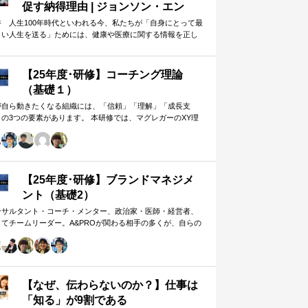
促す納得理由 | ジョンソン・エン
ド・ジョンソン | 東洋経済オンライ
井 人生100年時代といわれる今、私たちが「自身にとって最
よい人生を送る」ためには、健康や医療に関する情報を正し
ン
判断し、適切な選択や行動を…
【25年度･研修】コーチング理論
（基礎１）
が自ら動きたくなる組織には、「信頼」「理解」「成長支
」の3つの要素があります。 本研修では、マグレガーのXY理
・マズローの欲求5段階・コーチングの領域モデルを用いて、
人はなぜ動くのか」「どうすれば自ら動くようになるのか」
、実例を交えて深く学びます。 単なる知識の習得にとどまら
、現場で直面する課題（メンバーの停滞・生徒の伸び悩み・
客対応の難航など）を、“人間理解”を通して紐解く実践型のプ
【25年度･研修】ブランドマネジメ
グラムです。
ント（基礎2）
ンサルタント・コーチ・メンター、政治家・医師・経営者、
してチームリーダー。A&PROが関わる相手の多くが、自らの
在や組織をブランド…
【なぜ、伝わらないのか？】仕事は
「知る」が9割である