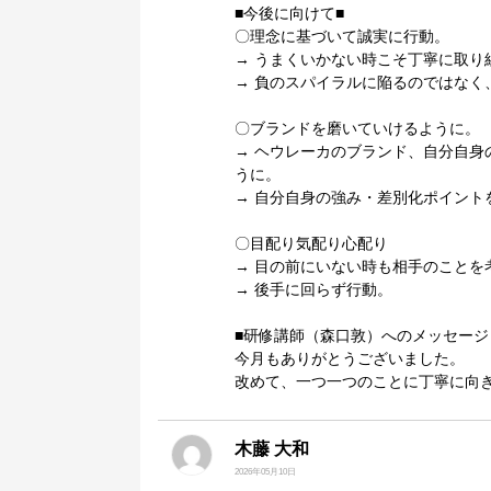
■今後に向けて■
〇理念に基づいて誠実に行動。
→ うまくいかない時こそ丁寧に取り
→ 負のスパイラルに陥るのではなく
〇ブランドを磨いていけるように。
→ ヘウレーカのブランド、自分自身
うに。
→ 自分自身の強み・差別化ポイント
〇目配り気配り心配り
→ 目の前にいない時も相手のことを
→ 後手に回らず行動。
■研修講師（森口敦）へのメッセージ
今月もありがとうございました。
改めて、一つ一つのことに丁寧に向
木藤 大和
2026年05月10日