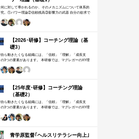
は何に対して導かれるのか、そのメカニズムについて体系的
研究。①パワー理論②信頼残高③影響力の武器 自分の欲求で
手に働きかけるのではなく、相…
【2026･研修】コーチング理論（基
礎3）
が自ら動きたくなる組織には、「信頼」「理解」「成長支
」の3つの要素があります。 本研修では、マグレガーのXY理
・マズローの欲求5段階・コーチングの領域モデルを用いて、
人はなぜ動くのか」「どうすれば自ら動くようになるのか」
、実例を交えて深く学びます。 単なる知識の習得にとどまら
、現場で直面する課題（メンバーの停滞・生徒の伸び悩み・
客対応の難航など）を、“人間理解”を通して紐解く実践型のプ
【25年度･研修】コーチング理論
グラムです。
（基礎2）
が自ら動きたくなる組織には、「信頼」「理解」「成長支
」の3つの要素があります。 本研修では、マグレガーのXY理
・マズローの欲求5段階・コーチングの領域モデルを用いて、
人はなぜ動くのか」「どうすれば自ら動くようになるのか」
、実例を交えて深く学びます。 単なる知識の習得にとどまら
、現場で直面する課題（メンバーの停滞・生徒の伸び悩み・
客対応の難航など）を、“人間理解”を通して紐解く実践型のプ
青学原監督｢ヘルスリテラシー向上｣
グラムです。