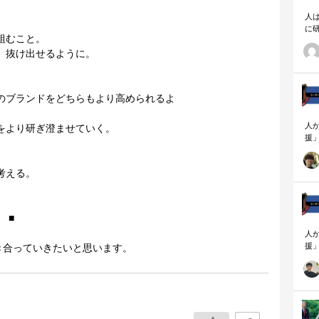
人
に
組むこと。
相
、抜け出せるように。
のブランドをどちらもより高められるよ
人
をより研ぎ澄ませていく。
援
論
「
考える。
を
ず
顧
ロ
 ■
人
援
き合っていきたいと思います。
論
「
を
ず
顧
ロ