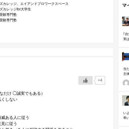
ズカレッジ、エイアンドプロワークスペース
マ
カレッジfor大学生
受験専門塾
受験専門塾
｢
実
も
当
主
る
+4
い
の
なだけ ◯誠実でもある）
低くしない
いよ
権威ある人に従う
率
「
意見に従う