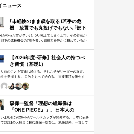
イニュース
｢未経験のまま歳を取る｣若手の危
機 放置でも丸投げでもない､｢部下
に任せることができる上司｣になる
自分がやった方が早い｣とつい抱えてしまう上司。その善意が
は部下の成長機会の7割を奪い､組織力を静かに損ねているか
方法
しれません。
【2026年度･研修】社会人の持つべ
き習慣（基礎1）
たり前のことを実践し続ける。それこそがリーダーの近道。
体性を発揮する。 目的をもって始める。 重要事項を優先す
。 この当たり前のことを、『7つの習慣』をもとに深掘りして
きます。 評論家ではなく、我がこととして取り組むメンバー
ための研修です。
森保一監督「理想の組織像は
『ONE PIECE』」。日本人の
「和」と「魂」を武器に世界へ挑む
いよ6月に2026FIFAワールドカップが開幕する。日本代表を
いて2度目の大舞台に挑む森保一監督は、就任以来、一貫して
①
日本人らしく戦う」…