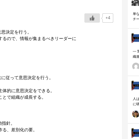
単
+4
チ
説
意思決定を行う。
するので、情報が集まるべきリーダーに
―
織
ーダ
念に従って意思決定を行う。
。
主体的に意思決定をできる。
ことで組織が成長する。
人
に
相
。
動指針。
作る、差別化の要。