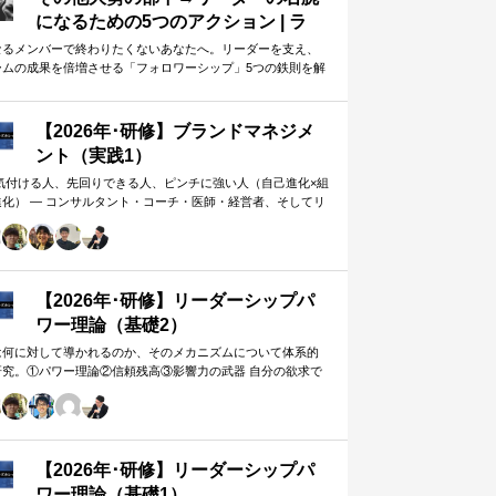
になるための5つのアクション | ラ
イフハッカー・ジャパン
なるメンバーで終わりたくないあなたへ。リーダーを支え、
ームの成果を倍増させる「フォロワーシップ」5つの鉄則を解
します。上司から一目置かれる…
【2026年･研修】ブランドマネジメ
ント（実践1）
 気付ける人、先回りできる人、ピンチに強い人（自己進化×組
進化） ― コンサルタント・コーチ・医師・経営者、そしてリ
ー。A&PR…
【2026年･研修】リーダーシップパ
ワー理論（基礎2）
は何に対して導かれるのか、そのメカニズムについて体系的
研究。①パワー理論②信頼残高③影響力の武器 自分の欲求で
手に働きかけるのではなく、相…
【2026年･研修】リーダーシップパ
ワー理論（基礎1）