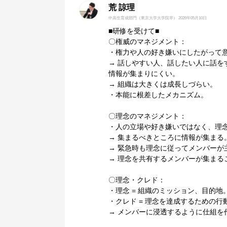
荒 諒理
中高生育成部門
（東京大学大学院卒）
2026年05月10日
■研修を受けて■
〇権威のマネジメント：
・権力や人の好き嫌いにしたがって
→ 話しやすい人、話したい人に話を
情報が集まりにくい。
→ 組織は大きくは成長しづらい。
・本能に根差したメカニズム。
〇理念のマネジメント：
・人の立場や好き嫌いではなく、理
→ 集まるべきところに情報が集まる
→ 緊急時も理念に従ってメンバーが
→ 理念を共有するメンバーが集まる
〇理念・クレド：
・理念 = 組織のミッション、目的地
・クレド = 理念を達成するための行
→ メンバーに浸透するように仕組を