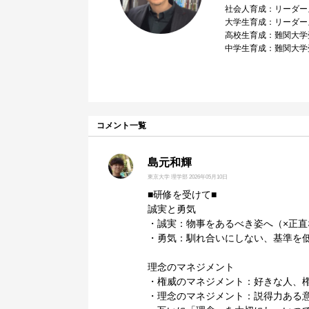
社会人育成：リーダー
大学生育成：リーダーズ
高校生育成：難関大学
中学生育成：難関大学
コメント一覧
島元和輝
東京大学 理学部
2026年05月10日
■研修を受けて■
誠実と勇気
・誠実：物事をあるべき姿へ（×正直
・勇気：馴れ合いにしない、基準を
理念のマネジメント
・権威のマネジメント：好きな人、
・理念のマネジメント：説得力ある