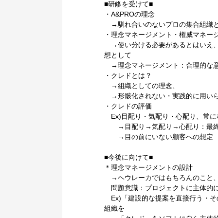
■研修を受けて■
・A&PROの理念
→馴れ合いのないプロの集合組織と
・理念マネージメント・権威マネー
→使い分ける必要があるとはいえ、
想として
→理念マネージメント：合理的な意
・クレドとは？
→組織としての理念、
→形骸化されない・実践的に用い
・クレドの評価
Ex)目配り・気配り・心配り、常に
→目配り→気配り→心配り：最終
→目の前にいない顧客への想定
■今後に向けて■
＊理念マネージメントの設計
→ヘウレーカではもちろんのこと、
問題意識：プロジェクトに主体的に
Ex)「建設的な提案を直接行う・
組織を