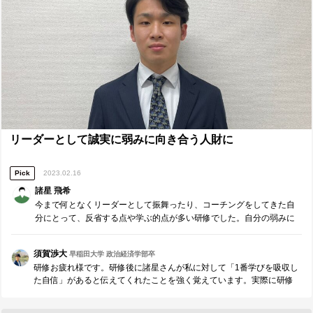
ることです。幅広い観点から深掘り、クライアントの根本的な原因を
突き詰める重要性を学びました。 ３点目はコーチングを客観的に評価
してもらう機会の重要性です。自身のコミュニケーションの特性を理
解すること、相手のコーチングを観察し、理論に対する過不足を分析
することは改善に繋がると思います。また、１年間活動してきた仲間
とのコーチングは互いに一定の共通認識を持っていることが多く、本
当の実力が見ずらいため、様々なメンバーと取り組んでみたいと思い
ました。 ■今後に向けて■ ・他者のコーチングを理論に照らし合わせな
がら、徹底的に研究して自身の改善に活かすこと ＊研修で学んだ平山
の「この取組をすれば、本当に問題を解決したといえるか？」という
考える質問を特に取り入れてみたいです。 ・エンカレッジ以外のメン
リーダーとして誠実に弱みに向き合う人財に
バーとコーチングに取り組む時間を創り、自分に欠けている観点を学
ぶこと 他者から学ぶ機会を取り入れ、自身のコーチングの質を向上さ
Pick
2023.02.16
せていきたいと思います。 ■研修講師（森口敦）へのメッセージ ■ 森
口さん 本日も研修をして頂き誠にありがとうございました。マグレガ
諸星 飛希
ーのXY理論を始めとして、理論的に学ぶことの面白さを非常に体感し
今まで何となくリーダーとして振舞ったり、コーチングをしてきた自
た時間でした。１年間様々なメンバーをコーチングさせて頂き、沢山
分にとって、反省する点や学ぶ的点が多い研修でした。自分の弱みに
の成功や失敗が体系化出来たような感覚を持ちました。学びを深め、
誠実に向き合い、想定内の幅を広げ、余裕と自身を持ったリーダーに
自分のものにしていきたいと思います。改めまして、研修で学び合う
なれるよう、精進していきたいと思います。
機会を頂き誠にありがとうございます。引き続き宜しくお願い致しま
須賀渉大
早稲田大学 政治経済学部卒
す。
研修お疲れ様です。研修後に諸星さんが私に対して「1番学びを吸収し
た自信」があると伝えてくれたことを強く覚えています。実際に研修
では諸星さんの真剣に取り組む姿勢、他者に気付きを提供する姿勢は
素晴らしかったと思います。自身の弱みに向き合えなければ組織の弱