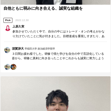
自他ともに弱みに向き合える、誠実な組織を
Pick
2022.12.30
上原久実
参加させていただく中で、自分の中にはトレード・オンの考えがかな
り欠けていたことに気が付きました。目標達成を重視しすぎたり、あ
るいはモチベーションを重視しすぎたり、適度な塩梅でのコミュニケ
ーションができていなかったことが、今までの失敗要因の最たるもの
須賀渉大
早稲田大学 政治経済学部卒
であったように感じます。
３日間お疲れ様でした。研修で得た学びを自分の中で言語化している
姿から、研修に真剣に向き合ったことやこれからも誠実に努力しよう
とする意思が伝わりました。 ”自分の理念や時間、人生に誠実であるこ
とが、巡り巡って組織に対して誠実であることに繋がる” 自己に誠実に
向き合える方は周囲や組織に対しても誠実に向き合い、信頼を積み重
ねていける方だと思います。 また、地に足ついて誠実に努力出来る方
が、周囲や組織に好影響を与えていくことで素晴らしい組織が創られ
ていくと思います。 研修で得た学びを最大限活かして活動に誠実に向
き合い、自己や組織を成長させることを期待しています。上原さんの
今後の活動を応援しています。