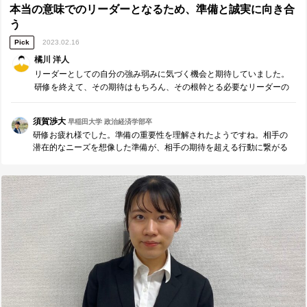
価値提供が出来た ・11期支部長に関しては年間計画の意義を伝え、具
本当の意味でのリーダーとなるため、準備と誠実に向き合
体的なアクションを共創することが出来た。また、段階的に成長しな
う
がら取り組むモデル（本人の成長速度に合わせてた提案）が出来たこ
Pick
2023.02.16
とは良かった。 ２．ギャップの分析・課題の抽出 ・双方とも10期支部
長からの視点が欲しいという要望が強かったため、ティーチングベー
橘川 洋人
スになりすぎた瞬間はあった。「今のコーチングから得られた気付き
リーダーとしての自分の強み弱みに気づく機会と期待していました。
を1つ上げるとしたら何か？」などと適宜に問いかけ、本人の理解度や
研修を終えて、その期待はもちろん、その根幹とる必要なリーダーの
納得度を測る必要があった。 ３．今後の対策・計画 上記の問いかけを
在り方や心構えを理解することができました。一歩ずつリーダーにな
意識し、相手の理解度や納得度を計測しながら、他者を主体的に行動
れるよう準備を重ねていきたいと思います。
するように導くこと ■今後社会人・リーダーとして、今後も克服してい
須賀渉大
早稲田大学 政治経済学部卒
きたい課題もしくは大切にしていきたいことは何か■ ◯再現性のある事
研修お疲れ様でした。準備の重要性を理解されたようですね。相手の
業・組織を創るために、下記を克服していきたい。 ・1つ、2つ上の立
潜在的なニーズを想像した準備が、相手の期待を超える行動に繋がる
場の視点を持つだけで満足せずに”いつでも変われる準備をしておくこ
と考えます。橘川さんが学ばれたように日頃から準備を意識して行動
と” ◯再現性のある事業・組織を創るために、下記も大切にしたい。 ・
している方がリーダーになっていくと思います。1つ１つ誠実に取り組
リーダーとしてあるべき姿に導くために理論を学び、組織を変革する
み続け、共に成長していければ心強いです。今後も宜しくお願い致し
ために、思いを大切にする（1人で積み上げられる成果は少ないからこ
ます！
そ、常に感謝と尊敬の気持ちを持つこと） ・心理的安全性があるから
こそ共創しあえるチームによる”行動の加速化と仕組み化” ■【周囲への
感謝】リーダーやコーチに具体的に感謝したいこと■ 誰から、どのよう
な価値を頂きましたか。（感謝の気持ちも一緒に） ※最も潜在ニーズ
にアプローチし、必要であれば耳の痛いこともアドバイスしてくれた
メンバーには名前の前に◎をつけてください。（1人のみ） 本日はコー
チングをして頂いたわけではないので省略させて頂きます。本日の参
加メンバー（支部を最前線で牽引し続けてきてくれた幹部陣）と今後
支部を牽引する11期支部長に感謝と尊敬の思い出いっぱいです。そし