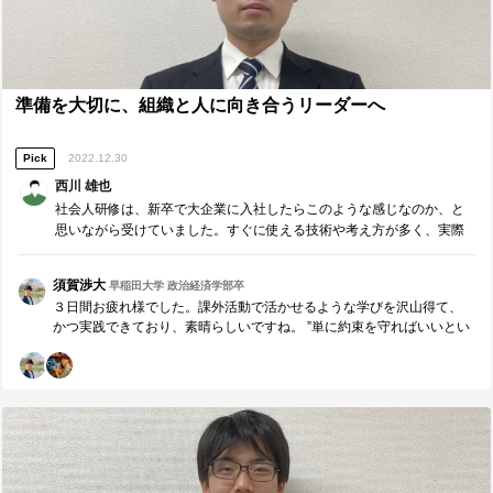
準備を大切に、組織と人に向き合うリーダーへ
Pick
2022.12.30
西川 雄也
社会人研修は、新卒で大企業に入社したらこのような感じなのか、と
思いながら受けていました。すぐに使える技術や考え方が多く、実際
に挨拶についてはすぐに改善できた。コーチングについては目から鱗
で、理解しきれる部分は少なかったが、これから身につけていきたい
須賀渉大
早稲田大学 政治経済学部卒
技術だと思った。
３日間お疲れ様でした。課外活動で活かせるような学びを沢山得て、
かつ実践できており、素晴らしいですね。 ”単に約束を守ればいいとい
う考え方ではなく、相手が問題なくプロジェクトや企画が進行すると
思ってもらえるような行動を心がけるということである。” 非常に大切
な気付きだと思います。約束をただ守るのではなく、常に相手のこと
を考えた行動をすることで、安心や信頼を得ることが出来ると思いま
す。 地に足付いた努力を継続し、成長した西川さんとまたお会いでき
ることを楽しみにしています。引き続き応援しています。