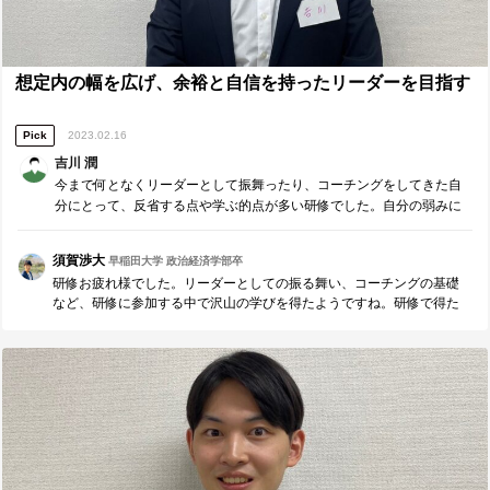
想定内の幅を広げ、余裕と自信を持ったリーダーを目指す
Pick
2023.02.16
吉川 潤
今まで何となくリーダーとして振舞ったり、コーチングをしてきた自
分にとって、反省する点や学ぶ的点が多い研修でした。自分の弱みに
誠実に向き合い、想定内の幅を広げ、余裕と自身を持ったリーダーに
なれるよう、精進していきたいと思います。
須賀渉大
早稲田大学 政治経済学部卒
研修お疲れ様でした。リーダーとしての振る舞い、コーチングの基礎
など、研修に参加する中で沢山の学びを得たようですね。研修で得た
学びを実践し続け、是非自分の力にしてください。想定内の幅を広
げ、余裕と自信を持てるリーダーは素敵だと思います。吉川さんがそ
のような姿になれることを心から応援しています！