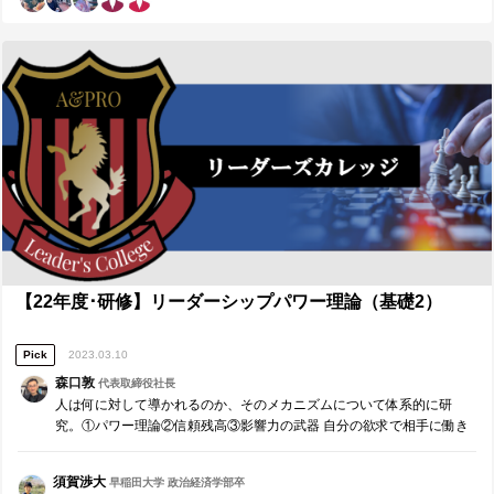
る（自立、自責思考） ・ エゴや慢心を捨て、「相手にとって」良いか
要性及び、振り返りを自己に留めるのではなく人に伝えられる準備を
で行動する ・ あらゆる仕事はコミュニケーションと結びつけると豊か
行うことの大切さを再認識した。 ・研修の雰囲気作り、講師としての
になる ・「責任を取る」とは「対応、適応すること」である ・ 準備が
振る舞いは後半、自信を持ちながら行えたが、前半は辿々しい部分も
できているものがリーダーである。 自分の行動は「リーダーとし
あった。私自身の緊張もあると思うが、各項目の必要性を体系化しな
て尊敬できるものであるか」を意識 ・ 説得力のある意見に従う ・ 結
がら説明する準備ができていなかったことが要因だと考えている。そ
果だけでなく「誠実な行動」を評価する ・ 目的・目標とモチベーショ
れにより説明もやや長くなったり、要点が伝わりきらない場面があっ
ンを結びつける ・ コーチングの決定権は「受け手にある」 ・ 表面的
た。 ３．今後の対策・計画 ・研修項目の必要性を体系化しながら説明
な優しさが相手のためになるとは限らない （過去の苦しい出来事
する練習の実戦。各項目の重要性を具体的な経験談から考え、それを
に触れないと強くならない） ・返報性の原理と共通点探しの重要性 ・
抽象化することでPREP法に落とし込めると思うので、それを実践した
リーダーはノルマをコミットメントにかえる ・コミュニケーションの
い。 研修項目もそうだが、勤める会社でリーダーシップやマネジメン
量と質が変われば成果は向上する ・相手の時間を使っているからこ
トを学ばせて頂く研修機会などでも実践したい。 ・簡潔な話し方に加
そ、正しく理解し、正しく理解してもらうことが大事 ■研修を通じて気
え、抑揚や声の強弱を意識したより分かりやすいコミュニケーション
付けたこと、今後に役立てられること■ ①「感覚」ではなく「メカニズ
の実践。 ■【周囲への感謝】リーダーやコーチに具体的に感謝したいこ
ム」で捉える これまでリーダーを務めることが多かったですが、「感
と■ 誰から、どのような価値を頂きましたか。（感謝の気持ちも一緒
覚」でこなしていました。その感覚でそれなりの成功体験を掴めてい
に） ※最も潜在ニーズにアプローチし、必要であれば耳の痛いことも
たことで自分のやり方は正しいと感じていました。しかし、コーチン
【22年度･研修】リーダーシップパワー理論（基礎2）
アドバイスしてくれたメンバーには名前の前に◎をつけてください。
グやノルマとコミットメントなどを学ぶ中で、「自分のやり方は自分
（1人のみ） 森口さん 本日は研修講師として研修に携わらせて頂き誠
に都合の良い身勝手な方法であること」に気付き、「もっとこうすれ
にありがとうございました。私にとってチャレンジングな環境であ
Pick
2023.03.10
ばよかった」という発見が沢山出てきました。例えば、メンバーに業
り、緊張感もありつつ講師としての時間を楽しむことができました。
務内容を伝えるときにノルマとして押し付ける形だったこと、メンバ
森口敦
代表取締役社長
また、教える中、参加者の様子を観察する中で大変学びを得られた時
ーの成長ではなく自分の評価を上げるためにメンバーにタスクを頼ん
人は何に対して導かれるのか、そのメカニズムについて体系的に研
間でもありましたので、次に活かしたいと思います。改めてこのよう
でいたことに気付きました。そのため、上手く行ったときは自分のお
究。①パワー理論②信頼残高③影響力の武器 自分の欲求で相手に働き
な貴重な機会を誠にありがとうございました。 本田さん、山口さん グ
かげにして、上手く行かないときはやる気のないメンバーのせいにし
かけるのではなく、相手の欲求に応じ合理的に働きかける。そんな影
ループリーダーお疲れ様でした。お二方が参加者の主体性を引き出し
ていたと思います。経験則のみを用いて実践していたことでメンバー
響力のあるリーダーを目指す人財のための研修です。
てくれたことが本研修の成果に大きく繋がっていると思います。本田
の成長に誠実に向き合うことが出来ていなかったことを痛感しまし
須賀渉大
早稲田大学 政治経済学部卒
さんに関しては研修講師も担当して頂きました。丁寧なサポートと想