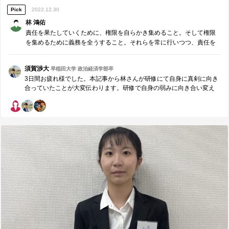
Pick
2022.12.30
林 鴻佑
責任を果たしていくために、権限を自らかき集めること。そして権限
を集めるために義務を全うすること。それらを常に行いつつ、責任を
引き受ける前には自分のキャパシティ含め責任・権限・義務を構造化
し把握することを身をもって学んだ。
須賀渉大
早稲田大学 政治経済学部卒
3日間お疲れ様でした。本記事から林さんが研修にて自身に真剣に向き
合っていたことが大変伝わります。研修で自身の弱みに向き合い変え
ようとする林さんを見る度に、私は研修に推薦して良かったと心から
感じていました。 ”一朝一夕で習得できるものではないので、常に再現
性を持ち、周囲へ価値を提供できるようになりたい” 林さんが気付かれ
ている通り、本研修での学びは一朝一夕で習得できるものではないで
しょう。地に足付いた努力を継続し、研修の学びを自分のものにし
て、周囲に価値提供できるリーダーになれるように応援しています。
今後も一緒に頑張っていきましょう！