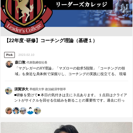
【22年度･研修】コーチング理論（基礎１）
Pick
2023.02.10
森口敦
代表取締役社長
「マグレガーのXY理論」「マズローの欲求5段階」「コーチングの領
域」を身近な具体例で深掘りし、コーチングの実践に役立てる。 現場
の活動と有機的に結びつける知恵と、今後のプロジェクトに活かす行
動力。 これらを大切にするリーダーのための研修です。
須賀渉大
早稲田大学 政治経済学部卒
■研修を受けて■ 本日の気付きは主に３点あります。 １点目はクライア
ントがサイクルを回せる仕組みを創ることの重要性です。過去に行っ
たコーチングで、相手の成長度合いや改善を確認せずに終えたことが
ありました。もちろん、本人の性質や人間性による部分はあります
が、「１週間後に成果を見せてほしい！」などの相手への期待伝達と
サイクル設計を意識したコーチングは相手にとって有効だと感じまし
た。 ２点目はコーチングの領域に学んだ、「仕事上のミスの原因は仕
事のやり方などでなく、家庭の事情や人間関係」など様々な原因があ