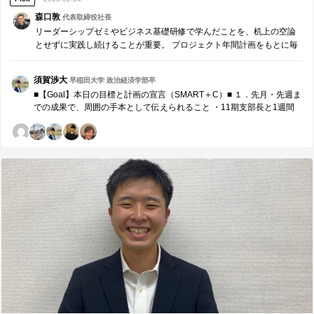
に変わりたい、行動しよう」と成長し続ける人間になりたいと思いま
す。 ■これからリーダーシップゼミを受ける人へのメッセージ■ この研
森口敦
代表取締役社長
修は「あなたがどんな人間であり、成長には何が必要か」ということ
リーダーシップゼミやビジネス基礎研修で学んだことを、机上の空論
に誠実に向き合ってくださいます。学歴や学年、今までの成果ではな
とせずに実践し続けることが重要。 プロジェクト年間計画をもとに毎
く、「あなた」という１人の人間に向き合い続けます。研修の中では
月、リーダー同士でチームコーチングを実施します。 ※参加者同士で
他人に見せたくないような自分の弱みや出来ないことに向き合い、辛
役割分担し運営する研修です。
須賀渉大
い時間もあると思います。ただ、そのような時間に誠実に向き合うこ
早稲田大学 政治経済学部卒
とで今までとは違う自分を手に入れることができると思います。「今
■【Goal】本日の目標と計画の宣言（SMART＋C）■ １．先月・先週ま
とは違う自分になりたい方」、「成長したいと強く思う方」、「なん
での成果で、周囲の手本として伝えられること ・11期支部長と1週間
となく自信を持っている方」、「自分にはまだ早いと不安に思ってい
に一度のコーチングの機会を設け、持続的な成長を遂げる組織の基盤
る方」など多くの方にまずは参加してみてほしいと思います。濃密な
を創り上げていること ・時にぶつかりながらも理念のマネジメントを
２日間を過ごすことが出来ると思います。ぜひ一歩踏み出してくださ
貫き通し、幹部陣が最後まで11期のために活動する組織状態を創り上
い。 ■推薦してくれた方へのメッセージ■ 山田飛鳥さん、この度は推薦
げたこと ２．来月の取組み/残りの活動で、周囲の手本として伝えられ
して頂きありがとうございました。 今回の研修では、今の自分を真摯
ること ・支部全体に関わる決断を行う際のプロセスと論点の出し方 ・
に受け止め、「自分はまだまだ物足りない人間である。変わりたい」
最後まで後悔なく、自分にできることをやり遂げること ３．本日、誰
と思う機会を得られました。研修中では変われたところ、変われなか
に対し、どのような価値を具体的に提供したいか 10期幹部へ 組織を最
ったところがあります。今後は変われたところを継続し、変われなか
前線で牽引し続けてきてくれた仲間に感謝と尊敬の思いを伝えつつ、
ったところを変革させ続けたいと思います。 改めまして、素晴らしい
彼らが今後乗り越える課題や大切にすべき方針を夫々明確にし、社会
２日間を過ごせるチャンスを提供して頂きありがとうございました。
人として活躍する準備を共に行うこと 11期支部長へ 3月から中長期的
最大限活かします。今後ともどうぞ宜しくお願い致します。
な戦略を描きながら足元の成果にもコミット出来るような柔軟性のあ
る年間計画を共に創り上げること。また、本人の3月の行動指針や目標
を明確にすること。 ■【Measure・Analyze・NextPlan】本日の振返り
■ １．現状・成果の把握 ・後半のコーチングを担当した3名の幹部陣に
関しては1年間活動を行う中で感じていた個人の特性を踏まえ、本質的
に解決すべき課題の特定や課題への具体的なアクションの提示など、