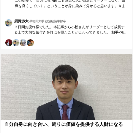
この研修で「自分にも周囲にも誠実な人が自然とリーダーになり、組
織を良くしていく」ということが身に染みて分かると思います。今ま
での自分のことは一切抜きに、今、そしてこれからのどれだけ自分に
向き合い努力できるか。弱い自分を認め律していくことができる人に
須賀渉大
早稲田大学 政治経済学部卒
とっては、この研修はとても有意義なものになると考えています。皆
３日間お疲れ様でした。本記事から小松さんがリーダーとして成長す
さんのチャレンジと成長を心から応援しています。
る上で大切な気付きを何点も得たことが伝わってきました。 相手や組
織の成長を思い、時には耳の痛いことを周囲に伝え、周囲を変えてい
けるリーダー。また、伝えるだけでなく耳の痛いことを伝えてもら
い、改善できるリーダー。そんなリーダーこそが互いに尊敬・成長し
あえるチームや最高のサービスを創り上げると思います。 是非研修で
活かした学びを日々の活動で生かしてみてください。小松さんが創る
チームを楽しみにしています。今後も一緒に頑張っていきましょう！
自分自身に向き合い、周りに価値を提供する人財になる