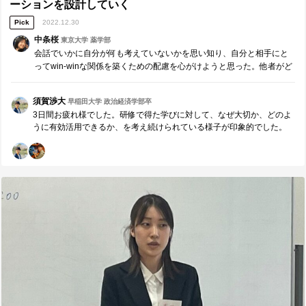
ーションを設計していく
Pick
2022.12.30
中条桜
東京大学 薬学部
会話でいかに自分が何も考えていないかを思い知り、自分と相手にと
ってwin-winな関係を築くための配慮を心がけようと思った。他者がど
のように配慮しながらコミュニケーションを組み立てているかにも気
付けるようになった。
須賀渉大
早稲田大学 政治経済学部卒
3日間お疲れ様でした。研修で得た学びに対して、なぜ大切か、どのよ
うに有効活用できるか、を考え続けられている様子が印象的でした。
”Win-Winな関係を作るため、科学的・実践的にコミュニケーションを
設計していく” コミュニケーションのゴールは相手を動かすことだと思
います。相手の行動変容を促す上でコミュニケーションの戦略的な設
計や共通点へのフォーカスがとても重要であることを再認識できまし
た。ありがとうございます。また、研修などでお会いし、学び合える
ととても嬉しいです。引き続き宜しくお願い致します。