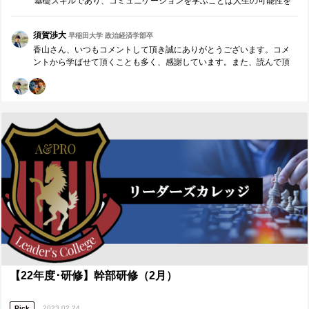
基礎スキルであり、コミュニケーションを学ぶことは人生の可能性を
ンバーの数値的な評価のみを褒めて、達成できていない人には「この
思考も深まりました。また1年間大変お世話になりました。皆様に頂い
大きく広げるのではないでしょうか。自分本位の人間関係を脱却し、
人に言っても仕方がない」と妥協をしていたと思います。そのチーム
た気付きを大切に、今後も精進してまいります。引き継ぎ宜しくお願
豊かな人間関係を構築したい方にお薦めの記事です。
は最終的に、不安定で誰かに依存するようなチームになってしまいま
い致します。
須賀渉大
早稲田大学 政治経済学部卒
した。今後はチームとメンバーが強くなるように誠実な行動も評価し
香山さん、いつもコメントして頂き誠にありがとうございます。コメ
ます。 ＊目標達成を出来ていない人を甘やかす、表面的な優しさにな
ントから学ばせて頂くことも多く、感謝しています。また、読んで頂
らないように注意します。 ■研修参加前後での心境の変化、研修講師や
けていること自体も大変嬉しいです。 守破離の”守”、まさにその通りだ
A&PROメンバーへのメッセージ■ まずは、誠実に向き合ってくださっ
と思います。まずは基礎の型を堅実に守り、徐々に良いものを取り入
た森口さん、研修の準備をしてくださった皆様、ともに２日間取り組
れて発展させていく流れが大切だと思います。
んだメンバーに感謝申し上げます。２日間実りのある時間を過ごすこ
とが出来ました。 研修を参加する前は「よくあるリーダーシップ研修
の１つ」と捉えており、リーダー経験を何度も積み重ねた自分は「も
う出来ているから復習」という気持ちでした。しかし、メカニズムに
基づいた研修、本気で向き合ってくださる講師の方のおかげで、「目
をそらしていた自分の現状」に気づくことが出来ました。具体的に
は、自分の成長を促進するために問題であった、傲慢な姿勢や評価を
されたいという姿勢、改善をしていない姿勢に気付くことが出来まし
た。そこからは心を入れ替えて、相手から学ぶ姿勢、身につけるまで
トレーニングを試みる姿勢で行動することが出来ました。私にとって
この研修は、自分の「今」を見つめ、自分に今１番「足りていないも
の」に気付かせてくれるものでした。 私にとって１番重要なこと（足
りていないこと）はトレーニング（わかるではなく、できるにするこ
と）なので、まだ「私は変われた！」というわけではありません。研
【22年度･研修】幹部研修（2月）
修で学んだことを生かして、「私は変われた！」と心から伝えられる
ように日々の自分を磨いていこうと思います。また、「私は変われ
た！」と思った日ほど、おごらず、その変化でとどまることなく「更
Pick
2023.02.24