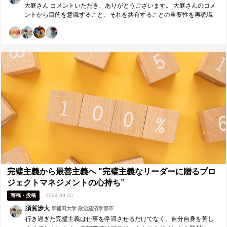
大庭さん コメントいただき、ありがとうございます。 大庭さんのコメ
ントから目的を意識すること、それを共有することの重要性を再認識
しました。 また、この記事を読み返すきっかけをいただけたことにも
感謝申し上げます。チームや組織の目的を常に意識し、あるべき方向
に冷静にプロジェクトを進めながらも、「喜んでほしい」という純粋
で前向きな気持ちも、人の心を打つ魅力的な仕事を作り上げる一因と
感じました。 トレードオフにするのではなく、双方を大切にしなが
ら、プロジェクトを進めていきたいと考えることができました。
完璧主義から最善主義へ "完璧主義なリーダーに贈るプロ
ジェクトマネジメントの心持ち”
寄稿・投稿
2024.09.30
須賀渉大
早稲田大学 政治経済学部卒
行き過ぎた完璧主義は仕事を停滞させるだけでなく、自分自身を苦し