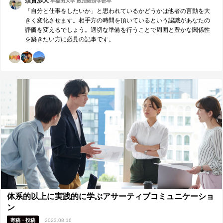
須賀渉大
早稲田大学 政治経済学部卒
「自分と仕事をしたいか」と思われているかどうかは他者の言動を大
きく変化させます。相手方の時間を頂いているという認識があなたの
評価を変えるでしょう。適切な準備を行うことで周囲と豊かな関係性
を築きたい方に必見の記事です。
体系的以上に実践的に学ぶアサーティブコミュニケーショ
ン
寄稿・投稿
2023.08.16