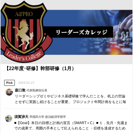
みにも向き合えず、組織は崩れていきます。弱みと向き合うことを始
めとした本研修の学びを実践する習慣をつけ、更に成長することを心
から応援しています。
【22年度･研修】幹部研修（1月）
Pick
2023.01.27
森口敦
代表取締役社長
リーダーシップゼミやビジネス基礎研修で学んだことを、机上の空論
とせずに実践し続けることが重要。 プロジェクト年間計画をもとに毎
月、リーダー同士でチームコーチングを実施します。 ※参加者同士で
役割分担し運営する研修です。
須賀渉大
早稲田大学 政治経済学部卒
■【Goal】本日の目標と計画の宣言（SMART＋C）■ １．先月・先週ま
での成果で、周囲の手本として伝えられること ・目標を達成するため