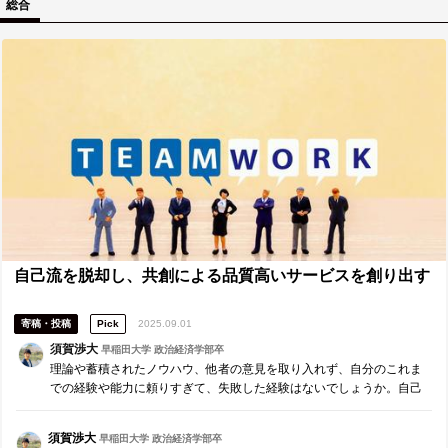
総合
自己流を脱却し、共創による品質高いサービスを創り出す
寄稿・投稿
Pick
2025.09.01
須賀渉大
早稲田大学 政治経済学部卒
理論や蓄積されたノウハウ、他者の意見を取り入れず、自分のこれま
での経験や能力に頼りすぎて、失敗した経験はないでしょうか。自己
流を脱却し、周囲を巻き込みながら組織の成果に貢献する方法をお伝
えします。
須賀渉大
早稲田大学 政治経済学部卒