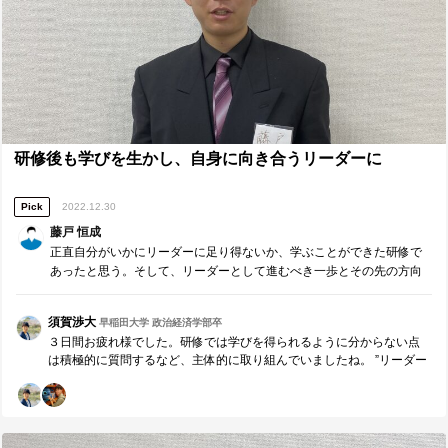
研修後も学びを生かし、自身に向き合うリーダーに
Pick
2022.12.30
藤戸 恒成
正直自分がいかにリーダーに足り得ないか、学ぶことができた研修で
あったと思う。そして、リーダーとして進むべき一歩とその先の方向
性を示して頂いたものであるように思う。私はこの研修での経験・知
識・憧れ・悔しさ・熱意を忘れずにリーダーたりうる人間に成長して
須賀渉大
早稲田大学 政治経済学部卒
いきたい。
３日間お疲れ様でした。研修では学びを得られるように分からない点
は積極的に質問するなど、主体的に取り組んでいましたね。 ”リーダー
シップ研修は3日間で終わるものではない。これは自分がリーダーたり
うる人間になるための最初の一歩であり、終わりのない旅路の始まり
であるように思う” おっしゃる通りだと思います。大切なのは「研修後
の活動」です。研修後に学びを活かし続けられるか、によって参加者