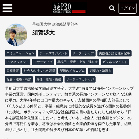
ログイン
早稲田大学 政治経済学部卒
須賀渉大
コミュニケーション
チームマネジメント
リーダーシップ
実践者が語る注目記事
PJマネジメント
アサーティブ
早稲田・慶應・上智・理科大
ビジネスマインド
目標設定
社会人の持つべき習慣
記憶のメカニズム
判断力・決断力
報告・連絡・相談
責任・権限・義務
リーダーズカレッジ
早稲田大学政治経済学部政治学科卒。大学3年時までは海外インターンシップ
事業の運営、国内外ボランティア、教育系の長期インターンなど様々な活動
に尽力。大学4年時には日本最大のキャリア支援団体の早稲田支部長として
100人を超える仲間と、事業・組織共に持続的な成長を遂げる団体の基盤創
りに挑戦。ボランティアで深刻な社会課題を目の当たりにした経験から「日
本を課題解決先進国にしたい」と考えている。社会人では金融とデジタルの
分野で専門性を磨き、将来は社会的価値と企業的価値を両立した事業、組織
創りに携わり、社会問題の解決及び日本の変革への貢献を志す。