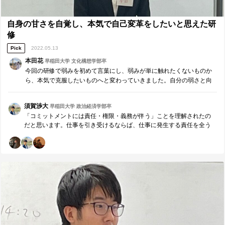
自身の甘さを自覚し、本気で自己変革をしたいと思えた研
修
Pick
2022.05.13
本田花
早稲田大学 文化構想学部卒
今回の研修で弱みを初めて言葉にし、弱みが単に触れたくないものか
ら、本気で克服したいものへと変わっていきました。自分の弱さと向
き合うことはその瞬間は苦しいですが、本気で自己変革をしたいと思
う原動力になります。今後は自身の弱さから目を背けず、向き合って
須賀渉大
早稲田大学 政治経済学部卒
準備をやりきり、自分にも相手にも約束を積極的にして守り続けられ
「コミットメントには責任・権限・義務が伴う」ことを理解されたの
る人になりたいと強く思っています。
だと思います。仕事を引き受けるならば、仕事に発生する責任を全う
し、誠実にやり遂げる必要があります。研修後の課外活動で、誠実に
１つ１つの仕事に向き合い続けていますね。様々な価値を組織に提供
する姿勢は組織の見本になっており、私も日々感謝しております。今
後も本田さんが努力を重ね、自己変革し続けられることを応援してい
ます。