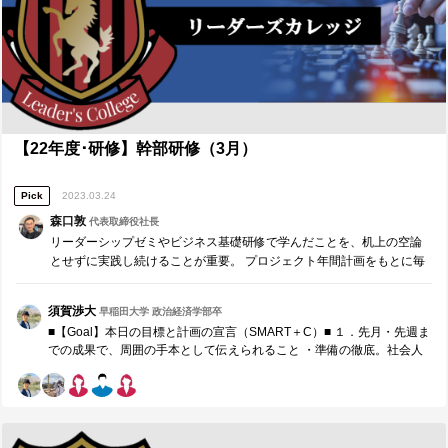
【22年度･研修】幹部研修（3月）
Pick
2023.03.24
森口敦
代表取締役社長
リーダーシップゼミやビジネス基礎研修で学んだことを、机上の空論
とせずに実践し続けることが重要。 プロジェクト年間計画をもとに毎
月、リーダー同士でチームコーチングを実施します。 ※参加者同士で
役割分担し運営する研修です。
須賀渉大
早稲田大学 政治経済学部卒
■【Goal】本日の目標と計画の宣言（SMART＋C）■ １．先月・先週ま
での成果で、周囲の手本として伝えられること ・準備の徹底。社会人
として4月から生活する上で物品の購入や提出物の管理を余裕を持って
行い、かつバッファを大切にした計画の上で問題なく準備が出来てい
る。 ・最後までやりきる姿勢。エンカレッジの引退に伴い、閲覧権限
の問題で11期にノウハウを提供できないことがないように、重要な資
料を中心に閲覧権限の再設定、最終確認を行った。 ２．来月の取組み/