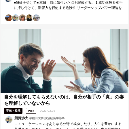
た。 今後は自分が提供できる価値を高めるために感覚ではなく「メカ
■研修を受けて■ 本日、特に気付いた点を記載する。 1.成功体験を相手
定外をなくす準備力、そして積極性に感謝しております。山口さんに
ニズム」で捉えることを意識します。メカニズムを応用して、どんな
に押し付けて、影響力を行使する危険性 リーダーシップパワー理論を
関しては、参加者間で学びを深める意図で沢山発言する機会を創らせ
環境や立場でも使える力を育てていきます。 ②日々の鍛錬（トレーニ
学ぶ中で、自分の欲求に応じて他人から影響を受けることを再認識
て頂きました。私の意図を汲み取りながらわかりやすく説明して頂き
ング）が自己を形成する この研修で、私はトレーニングの重要性を痛
し、相手に合わせる意識を持つ必要性を感じた。 2.約束を守ることが
大変助かりました。ありがとうございました。
感させられました。自分では出来ていると思っていたこと、当たり前
基盤であること 信頼残高を貯めていく方法はいくつもあると思うが、
にこなせていると思っていたことが、実はそうでなかったと気付かさ
約束を守るということが破られると、様々な預け入れが無駄になると
れる瞬間に何度も出会ったからです。「自分は出来る」という傲慢な
感じたことで、約束の重要性を再認識した。 3.信頼残高に預け入れる
姿勢が、自己の成長を咎めていたと思います。研修中では他者への質
チャンスの量と質を高める 信頼を勝ち取るために、待つのではなく、
問で答えられると思っていたものが、いざ指名されると答えられない
自分から信頼を得ていくために行動することが重要だと学んだ（イン
（考えられていない）ことがありました。また、自分との約束を守れ
サイド・アウトとも近いと思います。） 4.内側（仲間）を創り、良い
ていなかったことが自信の欠如に繋がり、更に挑戦・成長ができなく
文化や仕組みを当たり前にしていく リーダーシップパワー理論や影響
なってしまっていたのだと思います。人の人生を背負うことの怖さか
力の武器を知らず、惑わされる多数派も多いように思える。そのよう
ら逃げてしまった過去のリーダー経験から、人にも自分にも誠実に向
な環境でも組織を良くしていくために日々、知恵と力を蓄え、実行し
き合わない「悪い習慣」が体に残っていることに気付きました。自分
ていくことが大切だと学んだ。 ■今後に向けて■ 1年前と比較して、自
に不誠実で、困るのは自分です。今後は人として誠実であるため、ご
身が何に影響されるかが変化したように思えた一方、自身に余裕がな
まかさずに、おごらずに出来るまでトレーニングを何度も積みます。
い時や焦っている時は専門性などではなく情報力や連合に影響される
また、自分ができたと認知しても「習慣化」できなくては「出来ない
ことが多いと再認識した。知恵を有効活用に、第二領域や余裕を大切
状態」に後戻りしてしまうため、セルフチェックをします。 ③結果だ
にしたいと思う。 ■研修講師（森口敦）へのメッセージ ■ 森口さん 約
けでなく「誠実な行動（姿勢）」を評価する 今まで、メンバーと自分
1年間ビジネス基礎研修を受講させて頂き、誠にありがとうございまし
自分を理解してもらえないのは、自分が相手の「真」の姿
の評価は結果のみで行うべきだと思っていました。結果が出なければ
た。知恵を学ぶことで引き出しを増やしたり、具体的な経験をメカニ
を理解していないから
意味がないと考えたからです。この考え方を否定はしませんが、この
ズムに落とし込み体系化したりする機会として大変勉強させて頂きま
考え方が正しいわけではないと痛感しました。結果で評価するという
寄稿・投稿
Pick
2023.03.08
した。また、幹部陣との学び合いは私にとっても、エンカレッジにと
ことはその人のことを本質的に考えていないこと、ワークにて誠実な
ってもとても大切でした。改めてになりますが、誠にありがとうござ
須賀渉大
早稲田大学 政治経済学部卒
行動を評価されるとモチベーションの向上に大きく繋がるということ
いました。 川瀬さん、荒さん 本日は、誠にありがとうございました。
コミュニケーションはあらゆる分野で成功したり、人生を豊かにする
に気付き、このように考えました。実際に過去のリーダー経験ではメ
意見を汲み取って分かりやすく再度言語化して頂くおかげで、自身の