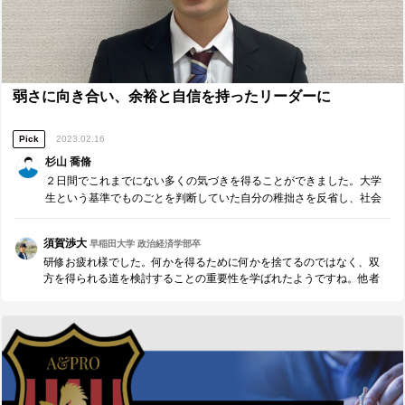
弱さに向き合い、余裕と自信を持ったリーダーに
Pick
2023.02.16
杉山 喬脩
２日間でこれまでにない多くの気づきを得ることができました。大学
生という基準でものごとを判断していた自分の稚拙さを反省し、社会
人というフィールドで活躍する人財になるための第一歩になりまし
た。余裕と自信を持ったリーダーになるために、自分の弱さと誠実に
須賀渉大
早稲田大学 政治経済学部卒
向き合い、常に義務・責任を果たして権限をもらえるよう準備のでき
研修お疲れ様でした。何かを得るために何かを捨てるのではなく、双
る人になりたいです。
方を得られる道を検討することの重要性を学ばれたようですね。他者
と協働する際も妥協点ではなく、相乗効果を目指すなど、双方が満足
する形を目指すリーダーシップは自他の人生を豊かにすると思いま
す。研修の学びを習慣化して成長した姿をみせてくれることを楽しみ
にしていますね。心から応援しています！