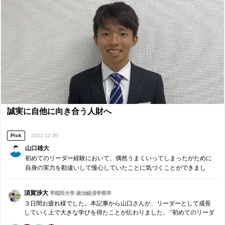
の成長を大きく変わります。本記事で伝えてくださった悔しさを糧に
藤戸さんが更に成長することを期待しています。
誠実に自他に向き合う人財へ
Pick
2022.12.30
山口雄大
初めてのリーダー経験において、偶然うまくいってしまったがために
自身の実力を勘違いして慢心していたことに気づくことができまし
た。研修を受け終えた今は、自分の真の弱みや甘さに向き合い、克服
し、誠実なリーダーになりたいと心の底から思っています。
須賀渉大
早稲田大学 政治経済学部卒
３日間お疲れ様でした。本記事から山口さんが、リーダーとして成長
していく上で大きな学びを得たことが伝わりました。 ”初めてのリーダ
ー経験において、偶然うまくいってしまったがために自身の実力を勘