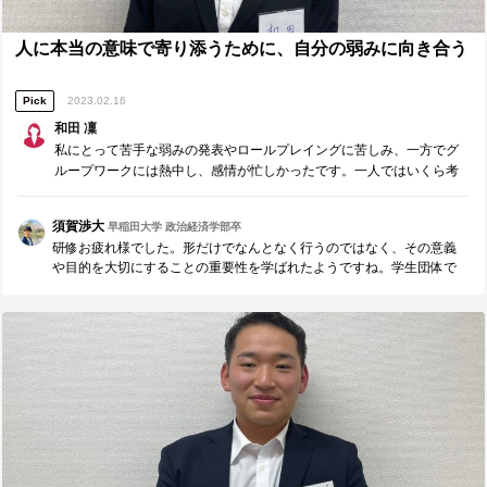
て、私達の活動、成長を見守り、応援し続けてくださった森口さん、
A&PRO様に感謝申し上げます。1年間本当にありがとうございまし
人に本当の意味で寄り添うために、自分の弱みに向き合う
た。
Pick
2023.02.16
和田 凜
私にとって苦手な弱みの発表やロールプレイングに苦しみ、一方でグ
ループワークには熱中し、感情が忙しかったです。一人ではいくら考
えても気づけなかったいくつもの不完全さに向き合うことができ、人
生で一番本質的な学びの多い2日間でした。
須賀渉大
早稲田大学 政治経済学部卒
研修お疲れ様でした。形だけでなんとなく行うのではなく、その意義
や目的を大切にすることの重要性を学ばれたようですね。学生団体で
組織を牽引する中で泥臭い経験もされてきた和田さんだからこそ、理
論を学ぶことで再現性のある力にすることが出来ると思います。常に
組織やエンターのために出来ることや成功・失敗要因を考え続け、成
長することを心から応援しています！