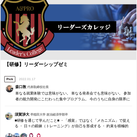
残りの活動で、周囲の手本として伝えられること ・再現性のあるリー
ダーシップ。1年間の学びを違う環境でも発揮できるようにインサイ
ド・アウトや準備の観点から他者の一歩先を行く振る舞いを徹底す
る。 ３．本日、誰に対し、どのような価値を具体的に提供したいか ・
研修講師として、参加者に価値ある機会を提供します。特に①研修及
び各項目の意義を11期が正しく理解し、必要性を感じること、②参加
者が主体的に取り組めるような設計、意識して、参加者が今後の支部
活動で活かせる学びを3点以上各参加者に提供する。 具体的には10期
の経験談を通じながら責任・権限・義務の設計の重要性を伝えるよう
に意識したい。また、参加者が主体的に取り組めるかつ今後の支部活
動で活かせるように、分かりやすく簡潔に要点を絞って伝えること、
影響力の寄せ方で価値提供したい。 ■【Measure・Analyze・
【研修】リーダーシップゼミ
NextPlan】本日の振返り■ １．現状・成果の把握 ・研修及び各項目の
説明 10期が乗り越えた課題や客観的な評価をもとに責任、権限、義務
Pick
2022.01.17
の重要性や自己・組織の課題に向き合う必要性を伝えられたと思う。
また、分かりやすい経験談を選択し、PREP法などを用い、簡潔に話せ
森口敦
代表取締役社長
たことも評価できる。 ・参加者の主体性に関して 主体的に研修に取り
単なる就業体験では意味がない。 単なる発表会でも意味がない。 参加
組めている方への称賛、参加者との対話形式から一定引き出すことが
者の能力開発にこだわった集中プログラム。 今のうちに自身の限界に
できた。また、一定の緊張感をもたらし参加者の意識づけを行ったこ
チャレンジし、社会で役立つ自身の強みを見つけ、今後の学生生活や
と、参加者の課題を踏まえたエピソードトークを行うことで、参加者
就職活動に大いに役立ててほしい。 机上の空論で終わらせない、責任
の大半がアクティブリスニングをしてくれていた。 総評としてグルー
須賀渉大
早稲田大学 政治経済学部卒
あるリーダーのための特別プログラムです。
プリーダーの沢山の協力もあり、各参加者に支部活動に活かせる気付
■研修を通じて学んだこと■ ・「感覚」ではなく「メカニズム」で捉え
きを複数個提供できたと思う。 ２．ギャップの分析・課題の抽出 ・具
る ・ 日々の鍛錬（トレーニング）が自己を形成する ・ 約束を積極的
体的な経験談などを、簡潔に話すことに関しては自身が活動を振り返
にして、それを守ることが自信になる ・ 不誠実で苦しむのは自分であ
れていたことが大きく影響しているように思え、日々の振り返りの重