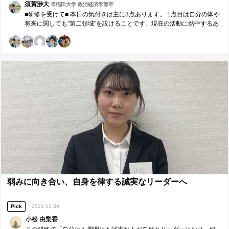
部の中長期ビジョンの伝授によって支部全体の解像度を高めながら
須賀渉大
早稲田大学 政治経済学部卒
も、足元の行動にまで言及したコーチングが出来た ２．ギャップの分
■研修を受けて■ 本日の気付きは主に3点あります。 1点目は自分の体や
析・課題の抽出 全体を通じて、コーチングを行った対象者には夫々必
将来に関しても”第二領域”を設けることです。現在の活動に熱中するあ
要な価値を提供できたと感じる。一方で自身として全体の前で話す際
まり、自身の肉体や精神、将来を見据えた勉学に対する意識が薄れる
などに具体例を用いた話や1つ1つの活動の意味の言語化が不足してい
瞬間があります。今を大切にしながらも中長期的に物事を考えていき
たと感じた。 ３．今後の対策・計画 セルフブランディング研修を通じ
たいと思います。 2点目は"Win-Win"と"No-Deal"を大切にしたリーダー
て、PREP法、学びの深化に挑戦。支部の顔として支部全体を1つの方
シップに関してです。お互いが約束を大切にした上で、次回も素敵な
向性に向けるメッセージを伝えられるように訓練。 ■【周囲への感謝】
約束を行い進化し続ける体制を創り上げられるように、誠実な言動を
リーダーやコーチに具体的に感謝したいこと■ 誰から、どのような価値
意識します。 3点目に関しては”コミュニケーションのマインドセッ
を頂きましたか。（感謝の気持ちも一緒に） ※最も潜在ニーズにアプ
ト”に関してです。互いを尊重した建設的な議論ができるようにその方
ローチし、必要であれば耳の痛いこともアドバイスしてくれたメンバ
とどんな関係性でありたいか、どんな対話をしたいか、を相手にも伝
ーには名前の前に◎をつけてください。（1人のみ） 本日は運営として
えていきたいと思います。 ■今後に向けて■ 主に2点あります。 1点目
活動していた側面が強く、省略させて頂きます。グループワークで一
は第二領域を確保するための工夫を3つ以上創ること 2点目は肉体・精
緒だった鈴木さん、佐々木さん、山口さん、和田さん、杉山さんの言
神・社会/情緒・知性のバランスを取った生活習慣を構成すること 社会
語能力や主体性により私も沢山学ぶことが出来、大変感謝しておりま
人に近い経験をさせて頂いていることを最大限活かし、社会人になっ
す。引き続き宜しくお願い致します。 森口さん この度は貴重な研修機
ても豊かな生活が出来るように努めていきたいと思います。 ■研修講師
会を誠にありがとうございます。リーダー育成、支部の改革が前進す
（森口敦）へのメッセージ ■ 森口さん 本日も貴重なお時間を誠にあ
るきっかけとなる時間でした。この様な場を頂けることに大変感謝し
りがとうございました。研修やグループワークを通じて、自身の現状
ております。支部長として、運営として成長し続け、周囲に価値を還
や弱みを再認識する時間になりました。日々目的意識を持ち、自己を
元できるように精進いたします。引き続き宜しくお願い致します。
成長させていきたいと思います。今後とも宜しくお願い致します。 久
弱みに向き合い、自身を律する誠実なリーダーへ
野さん グループリーダーを務めて頂きありがとうございました。久野
さんの分かりやすい具体例やユーモアのある話で、有意義な時間を過
Pick
2022.12.30
ごすことが出来ました。今後とも宜しくお願い致します。
小松 由梨香