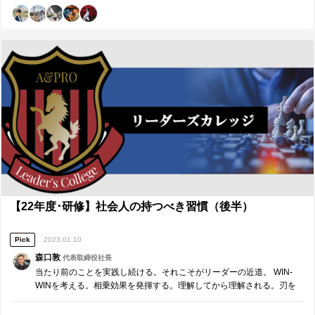
の戦略的なコミュニケーションの実施。11期のリーダー選抜や立ち上
げにおいて想定されるリスクを理解し、計画的に布石を打ちながらコ
ミュニケーションを行い、計画通りにリーダーアサインが出来てい
る。 ・自分の弱みや苦手分野を理解した上で、改善をしつつ他者の強
みで補完して、プロジェクトを成功に導く姿勢。支部合宿で ２．来月
の取組みで、周囲の手本として伝えられること ・11期支部長に対する
OJTを通して、組織全体の視点や意思決定のプロセス（必要な判断材料
を集めるなど）を伝授 ・人事領域のOJTを通して、組織の抑えどころ
や改善点を伝授。 そしてこれらを情報の少ない11期が分かる・出来る
状態にすること ３．本日、誰に対し、どのような価値を具体的に提供
したいか ・杉山さん、和田さんの2人に個人として成長、エンカレッジ
に対する還元、双方で1年間の目標設定が出来るように気付きを2つず
つ提供します。 ・全体を通じて、10期に対しては「10期が11期・12
期・13期に誇れる支部を創れる土台を形成できたこと、後は最後まで
やりきる重要性」を、11期には「自らが組織の顔であり、組織を進化
させる存在」であることを意識付け。これを意識付け出来るFBを毎度
メンバーに対して行う。 ・11期支部長に対して、「支部長として抑え
【22年度･研修】社会人の持つべき習慣（後半）
るべき指標と組織の目標の決め方」、11期OD長候補に関しては「目的
を意識した施策を創り出せるように」コーチングをしていきたい。
Pick
2023.01.10
■【Measure・Analyze・NextPlan】本日の振返り■ １．現状・成果の
把握 ■杉山さん、和田さん関して 組織への貢献欲が非常にあったため
森口敦
代表取締役社長
自己の成長に視点を向けたコーチングを実施。自己の行動の癖を分析
当たり前のことを実践し続ける。それこそがリーダーの近道。 WIN-
してもらい、双方の行動改善に繋がるコーチングが出来たと思う。 ■全
WINを考える。相乗効果を発揮する。理解してから理解される。刃を
体を通じて セルフブランディング記事で学びあった引継ぎへの楽しみ
研ぐ。 この当たり前のことを、『7つの習慣』をもとに深掘りしてい
方などの話を通じて意義醸成を行うことが出来た。 ■11期に対して 支
きます。 評論家ではなく、我がこととして取り組…