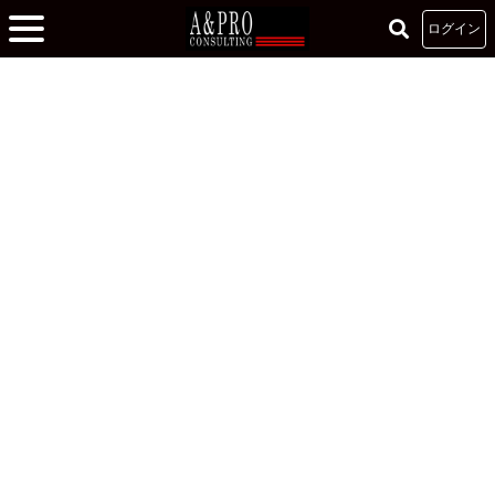
ログイン
ホーム
»
A&PRO・リーダーズカレッジ研修
»
【25年度･研修】サービス理論（基
礎2）
【25年度･研修】サービス理論（基礎2）
2025.05.10
リーダーズカレッジ
実践者が語る注目記事
森口敦