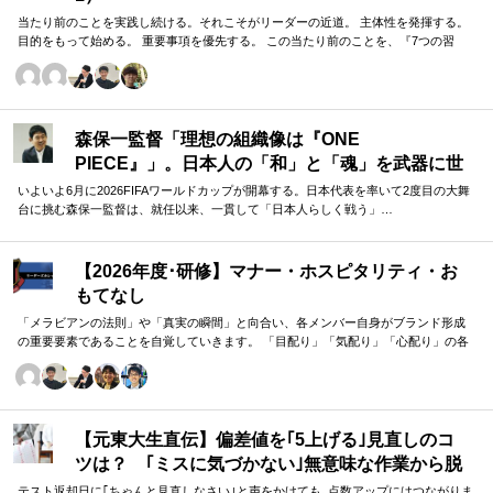
た。少しでも近づけるように準備が必要。TL、SLが目指している姿に
当たり前のことを実践し続ける。それこそがリーダーの近道。 主体性を発揮する。
ついて理解するために意見交換の場を設ける。 ３．今後の対策・計画
目的をもって始める。 重要事項を優先する。 この当たり前のことを、『7つの習
・コミュニティリーチのこれからの具体的な戦略決め ・チームメンバ
慣』をもとに深掘りしていきます。 評論家ではなく、我がこととして取り組むメン
ーと話す機会を作る ・TLと共に新規チームメンバーのサポートを行う
バーのための研修です。
■【周囲への感謝】リーダーやコーチに具体的に感謝したいこと■ 誰か
ら、どのような価値を頂きましたか。（感謝の気持ちも一緒に） ※最
も潜在ニーズにアプローチし、必要であれば耳の痛いこともアドバイ
森保一監督「理想の組織像は『ONE
スしてくれたメンバーには名前の前に◎をつけてください。（1人の
PIECE』」。日本人の「和」と「魂」を武器に世
み） 犬山さん 自身が関わっていたPJの弱点や1メンターとしての意
見をもらうことができました。コーチングをしていただくことで、自
界へ挑む①
いよいよ6月に2026FIFAワールドカップが開幕する。日本代表を率いて2度目の大舞
分が目指そうとしていたPJの理想にどのように持っていけば良いのか
台に挑む森保一監督は、就任以来、一貫して「日本人らしく戦う」…
新しい視点が必要であることがわかった。
【2026年度･研修】マナー・ホスピタリティ・お
もてなし
「メラビアンの法則」や「真実の瞬間」と向合い、各メンバー自身がブランド形成
の重要要素であることを自覚していきます。 「目配り」「気配り」「心配り」の各
段階を理解し、「マナー」「サービス」「ホスピタリティ」「おもてなし」の違い
について研究。 「マニュアル」「サービス」を理解・実践するのは当然。 「ホスピ
タリティ」「おもてなし」を顧客・メンバーに提供したいリーダーのための研修で
す。
【元東大生直伝】偏差値を｢5上げる｣見直しのコ
ツは？ ｢ミスに気づかない｣無意味な作業から脱
却を…カギは試験"前"
テスト返却日に｢ちゃんと見直しなさい｣と声をかけても､点数アップにはつながりま