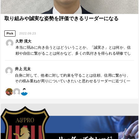
取り組みや誠実な姿勢を評価できるリーダーになる
Pick
2022.09.23
久野 滉大
本当に弱みに向き合うとはどういうことか、「誠実さ」とは何か、信
頼や自信に繋がることは何かなど、多くの気付きを得られる研修でし
た。そして、その気付きを提供し続けるために必要なことを学び、実
行することができました。
井上 元太
自身に対して、他者に対して約束を守ることは信頼、信用に繋がり、
その積み重ねが周りについていきたいと思わせるリーダーに近づく一
歩であると思います。また、リーダーとして周囲を成長させるために
は学びを深度3のコミュニケーションで伝えていってほしいです。