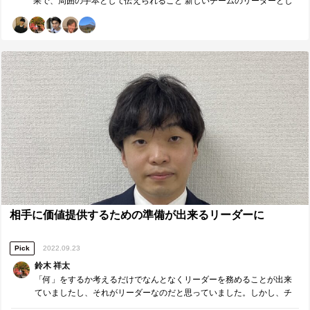
果で、周囲の手本として伝えられること 新しいチームのリーダーとし
向き合い、準備をすることが「リーダー」としての資質であることを
有して頂きました。メンバーに対し、自身のやりたいことを伝えるこ
て、新規既存含め丁寧なコミュニケーションを心がけたこと。特に新
知りました。そして本当に自分を変えていくための強い意識が芽生え
との大切さに気づかせて頂きありがとうございました。
規メンバーを素早くチームに馴染ませる。 ２．来月の取組みで、周囲
ました。これまでの人生で、こんなにも自身に向き合ったことはあり
の手本として伝えられること チームメンバーのスタンダードが高いか
ませんでした。 本当にかけがえのない三日間を提供してくださった森
らこそ、更に主体的に行動してもらうために働きかけること。 ３．本
口さん、そして運営として参加して下さりメンバーのことを支えてく
日、誰に対し、どのような価値を具体的に提供したいか 2Qまではメン
ださった須賀さん、本田さん誠にありがとうございました。今後は、
バーとしてチームに貢献をしてきたからこその気づきを提供する。
常に「相手に価値を提供する」ことを意識して何事にも準備を怠るこ
■【Measure・Analyze・NextPlan】本日の振返り■ １．現状・成果の
となく取り組んでいきたいと思います。 ■これからリーダーシップゼミ
把握 チームメンバーに主体的に行動をしてもらうために何を伝えれば
を受ける人へのメッセージ■ ・自分の弱みに向き合えていない人 ・自
良いか、1on1でのゴール設定の大切さを知ることができた。 チームメ
身のリーダー像を確立できていない人 そんな人にぜひこの研修を受け
ンバーの本音を引き出せておらず、メンバーに適切な役割を与えられ
てほしいです。この研修で私は、自分の弱みに向き合えないままリー
ていない。 コーチングの際、質問で話を引き出すことができたが、自
ダーになることがいかに危険なことか知ることができました。自分の
分だったらこう行動するなど、相手のNAに働きかけるように導くこと
弱みに向き合えるリーダーこそが、チームのメンバーを強くすること
はできていなかった。 ２．ギャップの分析・課題の抽出 自身が目指す
ができるからです。 また、私はこれまで自身の求めるリーダー像とは
べきリーダーについて深く言語化できていないため、メンバーの本音
何なのか、自分の中に答えを持てずにいました。しかし今回の研修を
を引き出せていない TLとしての視座が足りていない。学びを得るだけ
通して、自身が目指さなければいけないリーダー像を自分の中に持つ
で提供するところまで至っていない。 ３．今後の対策・計画 ①メンバ
ことが出来ました。それは「誰よりも準備をし、信頼されるリーダ
ーとの1on1 8月の振り返りをし、本音を引き出した上会話をゴール
相手に価値提供するための準備が出来るリーダーに
ー」です。かつての私のように、自身の目指すリーダー像をまだ持て
にしない設計。 ②メンバー同士の1on1 ＞これだけは話して欲しいとい
ていない人にこの研修をお薦めしたいです。 ■推薦してくれた方へのメ
う内容を設計し、相互理解、チーム帰属意識を深める場にしてもらう
ッセージ■ 白石さん、この度は推薦してくださってありがとうございま
Pick
2022.09.23
③メンバーの行動を評価する指標を作る ＞一人一人が自身の行動を可
した。自分を見つめなおすことができ、今までの自身の未熟さを痛感
視化し、MTGを他メンバーから学べる場にする。 ④他TLとの関わり ＞
した非常に濃い二日間でした。これからのエンカレッジでの活動では
鈴木 祥太
マネージャーMTGをはじめとして、TLからの学びを自チームに落とし
今回の研修を通して学んだことを活かし、「常に相手に価値を提供す
「何」をするか考えるだけでなんとなくリーダーを務めることが出来
込む。 ■【周囲への感謝】リーダーやコーチに具体的に感謝したいこと
る」ことを考え尽力していきます。
ていましたし、それがリーダーなのだと思っていました。しかし、チ
■ 誰から、どのような価値を頂きましたか。（感謝の気持ちも一緒に）
ームメンバーや価値提供をしていく相手のことを考えた時に、本当に