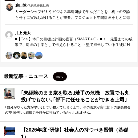
森口敦
代表取締役社長
リーダーシップゼミやビジネス基礎研修で学んだことを、机上の空論
とせずに実践し続けることが重要。プロジェクト年間計画をもとに毎
月、リーダー同士でチームコーチングを実施します。※参加者同士で
役割分担し運営する研修です。 ・先週までの成果・課題の…
井上 元太
■【Goal】本日の目標と計画の宣言（SMART＋C）■ １．先週までの成
果で、周囲の手本として伝えられること ・塾で担当している生徒に対
して、模試での得点目標を目標設定の手法を意識して取り入れること
ができた。 （頑張れば届きそうな点数） ・エンターとの面談でコミ
ュニケーションマップを意識した質問ができた。 （過去の経験をど
う活かしていくか） ２．来月の取組みで、周囲の手本として伝えられ
ること ・チームでの活動ではリーダーがそれまでやっていた仕事を引
最新記事・ニュース
more
き継ぐ。 例えばチームchでの発信 ・セクションでのPJの中心になるよ
う周囲を巻き込む ３．本日、誰に対し、どのような価値を具体的に提
供したいか ・リーダーとしての役割についていないからこその価値提
｢未経験のまま歳を取る｣若手の危機 放置でも丸
供。 ・エンカレッジでの活動においては他のセクションだからこそ、
投げでもない､｢部下に任せることができる上司｣
PJ同士のシナジー ■【Measure・Analyze・NextPlan】本日の振返り■
１．現状・成果の把握 ・リーダーではない立場だからこそ、メンバー
になる方法
｢自分がやった方が早い｣とつい抱えてしまう上司。その善意が実は部下の成長機会
としてのチームへの貢献について価値の提供ができた。 ・自身が立て
の7割を奪い､組織力を静かに損ねているかもしれません。
ていた計画に対して現状課題の整理やこれからの動き、戦略について
コーチングを受けることで新たな観点をもらうことができた。 自分
の中でのPJと周囲とのギャップを知ることができた。 ２．ギャップの
【2026年度･研修】社会人の持つべき習慣（基礎
分析・課題の抽出 自分にはSL、TLの視座が足りていないことを痛感し
1）