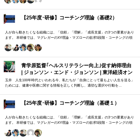
を、実例を交えて深く学びます。 単なる知識の習得にとどまらず、現場で直面する
課題（メンバーの停滞・生徒の伸び悩み・顧客対応の難航など）を、“人間理解”を通
して紐解く実践型のプログラムです。
【25年度･研修】コーチング理論（基礎2）
人が自ら動きたくなる組織には、「信頼」「理解」「成長支援」の3つの要素があり
ます。 本研修では、マグレガーのXY理論・マズローの欲求5段階・コーチングの領
域モデルを用いて、 「人はなぜ動くのか」「どうすれば自ら動くようになるのか」
を、実例を交えて深く学びます。 単なる知識の習得にとどまらず、現場で直面する
課題（メンバーの停滞・生徒の伸び悩み・顧客対応の難航など）を、“人間理解”を通
して紐解く実践型のプログラムです。
青学原監督｢ヘルスリテラシー向上｣促す納得理由
| ジョンソン・エンド・ジョンソン | 東洋経済オン
ライン
玉井 人生100年時代といわれる今、私たちが「自身にとって最もよい人生を送る」
ためには、健康や医療に関する情報を正しく判断し、適切な選択や行動を…
【25年度･研修】コーチング理論（基礎１）
人が自ら動きたくなる組織には、「信頼」「理解」「成長支援」の3つの要素があり
ます。 本研修では、マグレガーのXY理論・マズローの欲求5段階・コーチングの領
域モデルを用いて、 「人はなぜ動くのか」「どうすれば自ら動くようになるのか」
を、実例を交えて深く学びます。 単なる知識の習得にとどまらず、現場で直面する
課題（メンバーの停滞・生徒の伸び悩み・顧客対応の難航など）を、“人間理解”を通