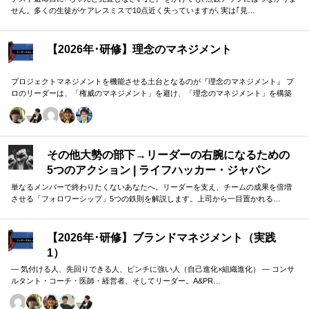
せん。多くの生徒がケアレスミスで10点近く失っていますが､実は｢見…
【2026年･研修】理念のマネジメント
プロジェクトマネジメントを機能させる土台となるのが『理念のマネジメント』 プ
ロのリーダーは、「権威のマネジメント」を避け、「理念のマネジメント」を構築
し、維持し続ける。 「好き・嫌い」や「多数決」ではなく、説得力ある提案を互い
に尊重する文化を構築したいリーダーのための研修です。
その他大勢の部下→リーダーの右腕になるための
5つのアクション | ライフハッカー・ジャパン
単なるメンバーで終わりたくないあなたへ。リーダーを支え、チームの成果を倍増
させる「フォロワーシップ」5つの鉄則を解説します。上司から一目置かれる…
【2026年･研修】ブランドマネジメント（実践
1）
― 気付ける人、先回りできる人、ピンチに強い人（自己進化×組織進化） ― コンサ
ルタント・コーチ・医師・経営者、そしてリーダー。A&PR…