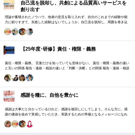
自己流を脱却し、共創による品質高いサービスを
創り出す
理論や蓄積されたノウハウ、他者の意見を取り入れず、自分のこれまでの経験や能
力に頼りすぎて、失敗した経験はないでしょうか。自己流を脱却し、周囲を巻き込
みながら組織の成果に貢献する方法をお伝えします。
【25年度･研修】責任・権限・義務
責任・権限・義務。 言葉だけを知っていても意味がない。 責任・権限・義務の違い
と互いの関係 報告・連絡・相談の違いと「判断・決断」との関係 報告・連絡・相談
のタイミングと「マネジメント・人材育成」の関係 これらを理解し、効果的に使い
分けることが重要。 理屈と機能を理解し、チームワークを大きく向上したいリーダ
ーのための研修です。
感謝を糧に、自他を豊かに
感謝は大事だと分かっているけれど、感謝を後回しにしてしまう。そんな方に、感
謝の価値を改めて実感していただき、実践するための準備となるメッセージになれ
ばと思います。