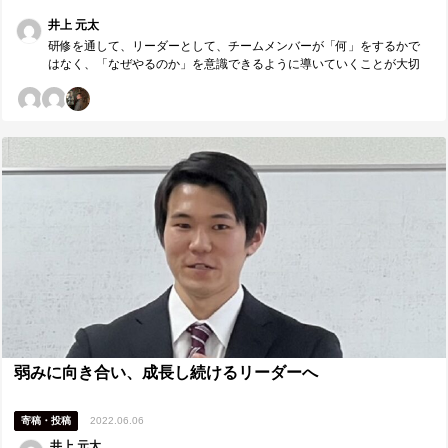
※最も潜在ニーズにアプローチし、必要であれば耳の痛いこともアド
必要なのは「なぜ」やるかでした。
バイスしてくれたメンバーには名前の前に◎をつけてください。（1人
井上 元太
のみ） ◎須賀さん メンバーの本音を引き出す前に、まず自身の素を見
研修を通して、リーダーとして、チームメンバーが「何」をするかで
せる姿勢の必要性についてコーチングしてもらいました。そのために
はなく、「なぜやるのか」を意識できるように導いていくことが大切
理想とするリーダーとはどんな像なのか解像度を上げ、メンバーに期
であると気がつくことができたのだと思います。同じリーダーとし
待を伝えていきます。 谷さん メンバー同士の1on1をしてもらうにあた
て、鈴木さんは自分に真摯に向き合っている姿勢が感じられます。研
って、内容の設計をしておくことの大切さを伝えてもらいました。た
修で学んだことを活かし、共に成長していきましょう。
だの会話で終わることのないようにゴールを設定したいと思います。
左貫さん 自分でやると決めたことに対して、熱量を持って取り組むこ
とで成功事例に対して自信がつくことを伝えてもらいました。ありが
とうございました。
弱みに向き合い、成長し続けるリーダーへ
寄稿・投稿
2022.06.06
井上 元太