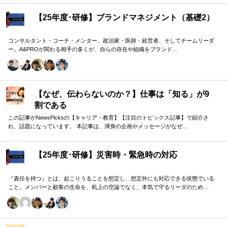
して紐解く実践型のプログラムです。
【25年度･研修】ブランドマネジメント（基礎2）
コンサルタント・コーチ・メンター、政治家・医師・経営者、そしてチームリーダ
ー。A&PROが関わる相手の多くが、自らの存在や組織をブランド…
【なぜ、伝わらないのか？】仕事は「知る」が9
割である
この記事がNewsPicksの【キャリア・教育】【注目のトピックス記事】で紹介さ
れ、話題になっています。 本記事は、渾身の企画やメッセージがなぜ…
【25年度･研修】災害時・緊急時の対応
『責任を持つ』とは、起こりうることを想定し、想定外にも対応できる状態でいる
こと。メンバーと顧客の生命を、机上の空論でなく、本気で守るリーダのため…