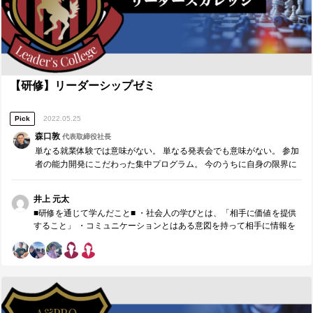
【研修】リーダーシップゼミ
Pick
2022.05.25
森口敦
代表取締役社長
単なる就業体験では意味がない。 単なる発表会でも意味がない。 参加
者の能力開発にこだわった集中プログラム。 今のうちに自身の限界に
チャレンジし、社会で役立つ自身の強みを見つけ、今後の学生生活や
就職活動に大いに役立ててほしい。 机上の空論で終わらせない、責任
井上 元太
あるリーダーのための特別プログラムです。
■研修を通じて学んだこと■ ・社会人の学びとは、「相手に価値を提供
すること」 ・コミュニケーションとはある意図を持って相手に情報を
伝え、引き出すこと ・「正直」と「誠実」は違う ・限られた時間内で
伝える ・「リーダー」は自身の弱みに向き合うべきである ・「数値
化」と「基準化」 ・「概念化」と「構成要素」 ・円滑なコミュニケー
ションのためには「豊かな」心配りをする ・伝え手を生かすも殺すも
聞き手次第 ・目標はSMART＋Cで設定する ・コーチングは「ヘルプ」
ではなく「サポート」 ・ノルマをコミットメントにする ・「できな