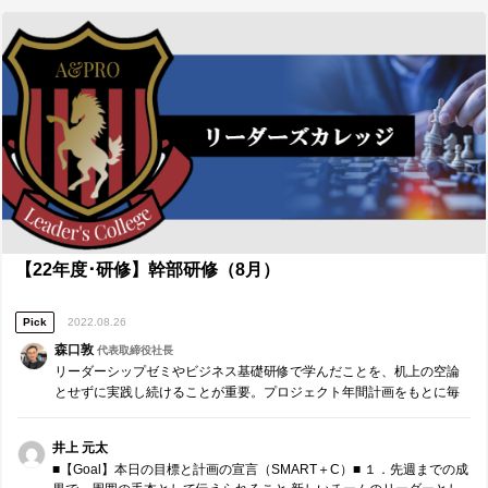
を通して、自分が本当に変わり「リーダー」になるためには自身の弱
のような価値を具体的に提供したいか 久野さんに対して：リーダーの
みに向き合い続け、成長していくことが大切であると学びました。そ
行動に対して、メンバーであったらどう思うかなど、メンバーであっ
して自身の弱みに向き合うことで初めてチームメンバーにも寄り添う
た経験から客観的な意見を出したい。 鈴木さんに対して：同じメンバ
ことができるという話は自分の今まで感じていたモヤモヤを払拭して
ーからTLになった経験から、持っている悩みを共有し共に成長してい
くれました。自分に厳しく向き合い成長を続け、模範となることで周
けるような客観的意見を出したい。 ■【Measure・Analyze・
りのメンバーの成長にも貢献したいです。 ③限られた時間内で伝え
NextPlan】本日の振返り■ １．現状・成果の把握 ・メンバー間の数値
る 私は今まで相手に対して自分勝手なコミュニケーションを取ること
目標達成率に関して、ばらつきがある。 突出したメンバーに支えら
が多かったように思います。今回の研修を通して、それは「相手の時
れているような現状。 ・他チームに対して自身のチームの現状発信が
間を奪っている」という意識が自分に足りていなかったからだと気付
足りていない ２．ギャップの分析・課題の抽出 メンバーに対して、
かせて頂きました。同時に、限られた時間内で相手に伝えたいことを
個々が目標達成することの大切さを伝えきれていない チームが変わっ
伝える難しさも痛感しました。コミュニケーションとは「相手にある
た時のことまで考えたコミュニケーションが取れていない。 イベント
意図を持って伝えること」であり、そのためには「相手に提供したい
企画などを自分のチームだけで完結させようとしていた。 ３．今後の
価値」を常に意識することが必要です。この研修の初めにこの「コミ
対策・計画 メンバーに対して数値に関する自身の考えを伝えつつ、主
ュニケーションとは何か」を知り、研修中にずっと意識するようには
体的に動いてくれるようなコミュニケーションを心がける。 他チーム
【22年度･研修】幹部研修（8月）
していました。しかし実際に意識していたもののすぐにできるような
に対しても自チームのナレッジ共有する機会を作る。 ■【周囲への感
ものではなく、常に「相手に価値を提供する」ことを意識し続けるこ
謝】リーダーやコーチに具体的に感謝したいこと■ 誰から、どのような
とで身に付く力であると感じました。自分のコミュニケーションに落
Pick
2022.08.26
価値を頂きましたか。（感謝の気持ちも一緒に） ※最も潜在ニーズに
とし込めるよう成長を続けていきたいです。 ■研修参加前後での心境の
アプローチし、必要であれば耳の痛いこともアドバイスしてくれたメ
森口敦
代表取締役社長
変化、研修講師やA&PROメンバーへのメッセージ■ 私はこの研修を通
ンバーには名前の前に◎をつけてください。（1人のみ） ◎久野さん：
リーダーシップゼミやビジネス基礎研修で学んだことを、机上の空論
して本当に変わることができました。 参加前は「リーダーとして必要
自分の役割の一個上の視点を持つことの大切さを教えて頂きました。
とせずに実践し続けることが重要。プロジェクト年間計画をもとに毎
な資質とは何なのか、コミュニケーションの知識を身につけ今後に役
今まで私は自分のチームに対してのことしか考えられておらず、他チ
月、リーダー同士でチームコーチングを実施します。※参加者同士で
立てることができれば良いな」と軽い気持ちでいました。 しかし、初
ームに影響を与えることができていませんでした。組織のことを考え
役割分担し運営する研修です。 ・先週までの成果・課題の…
日にその意識は一変しました。私はそれまで弱みに向き合っていなか
てチームに向き合うことの大切さに気付かせて頂きありがとうござい
井上 元太
ったことを痛感し、その弱みを自覚していながら何も行動を起こして
ました。 鈴木さん：同じメンバーからチームリーダーになった立場と
■【Goal】本日の目標と計画の宣言（SMART＋C）■ １．先週までの成
いませんでした。しかしこの研修に参加したことで、徹底的に自身に
して、メンバーの主体性を引き出すコミュニケーションの取り方を共