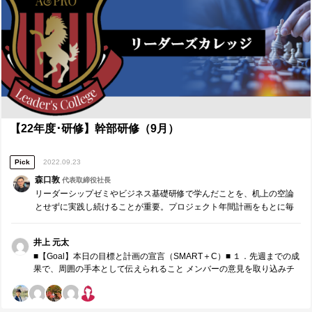
い」ではなく「どうやったらできるか」 ・イメージを変えると目標を
超える ・リーダーは準備のできている人がなるべき ■研修を通じて気
付けたこと、今後に役立てられること■ ①「リーダーは準備ができてい
る人がなるべき」 私はこれまでリーダーは推薦された人がなるべきで
あると考えていました。 中学・高校の部活など今までの経験を振り返
ると、リーダーは「周りをまとめるのが上手い人」、「周りからの人
望がある人」がなっていたように思うからです。そして自分は元から
リーダーに適していないと思っていて、副部長などサブリーダーとし
ての役割を多く担っていました。しかし今回の研修を通して、チーム
のメンバーにとって本当に必要なのは「準備ができているリーダー」
であることを学びました。 確実にチームの目標を達成するためには、
【22年度･研修】幹部研修（9月）
「周囲の人から好かれているから」という理由は全く必要とされてお
らず、メンバーに対して最も説得力のある発言をすることができる
Pick
2022.09.23
人、そして周囲の説得力のある意見を最優先にできる人がリーダーに
なるべきであると理解することができました。 それと同時に私は今ま
森口敦
代表取締役社長
でリーダーに向いていないと思っていましたが、それは準備ができて
リーダーシップゼミやビジネス基礎研修で学んだことを、机上の空論
いないだけなのだとも気付かされました。 今回の研修を通して、これ
とせずに実践し続けることが重要。プロジェクト年間計画をもとに毎
からは「リーダー」になれるよう何事に対しても準備を常にし続けて
月、リーダー同士でチームコーチングを実施します。※参加者同士で
いきたいという覚悟ができました。 ②「リーダー」は自身の「弱み」
役割分担し運営する研修です。 先月・先週までの成果・課…
に向き合うべきである 今まで自分自身の「弱み」について把握はして
井上 元太
いたつもりでしたが、その弱みに対して向き合おうとしてきませんで
■【Goal】本日の目標と計画の宣言（SMART＋C）■ １．先週までの成
した。実際にその姿勢が自分に対する甘さにつながっていたのだと思
果で、周囲の手本として伝えられること メンバーの意見を取り込みチ
います。高校時代の部活動ではコミュニケーションの場面において、
ームとしての施策を実行に移していること ２．来月の取組みで、周囲
メンバーのことを考えていない発言をしてしまったことでチームとし
の手本として伝えられること チームメンバーのやりたいことと組織と
ての目標を見失ってしまうということがありました。しかしこの研修
して達成すべきことを両立するチームづくり ３．本日、誰に対し、ど