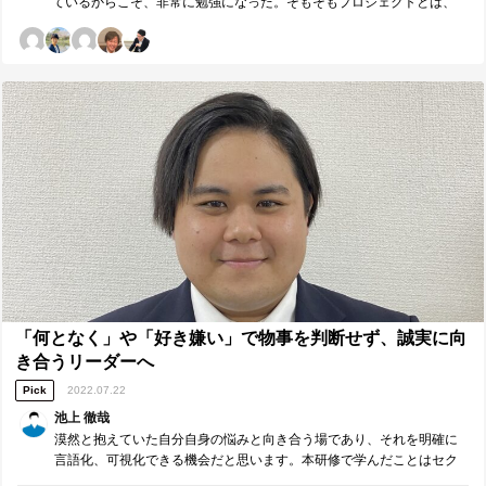
ているからこそ、非常に勉強になった。そもそもプロジェクトとは、
けることで莫大な推進力を生み出す。 責任権限義務の明確化のGoodの
から始まり、5つの重要プロセスや不確実性を乗り越えるアプローチ
部分の継続と、moreの部分の改善。 ■【周囲への感謝】リーダーやコ
法、課題ログ、ニーズ調査、ニーズを具体的手段にという部分まで学
ーチに具体的に感謝したいこと■ 誰から、どのような価値を頂きました
べたことで、プロジェクトを進めるうえでできていたこととできてい
か。（感謝の気持ちも一緒に） ※最も潜在ニーズにアプローチし、必
なかったことが明確になった。特に課題ログについては、改善点しか
要であれば耳の痛いこともアドバイスしてくれたメンバーには名前の
なかった。 ■今後に向けて■ 上記の課題ログについては、特に「いつや
前に◎をつけてください。（1人のみ） 池上さんに、果たして他のメン
るのか」についてこだわりたい。自分やプロジェクトの課題とそれの
バーも意義や目的を伝えられていない状態だと明確化できていないと
担当者は見える状態が作れているものの、そのうちいつやるのかは全
指摘された際に、自分の抜け落ちに気づいた。◎ 三木さんに、何かを
く見えていない。期限や進捗状況を簡単に記すだけでなく、いつやる
伝える際に、相手の欲求に訴えかけるような伝え方の重要性を再認識
のかを見える化する、さらにはそれを実際に行って忙しくせず、粋な
させてくれた。
リーダーであることで、自分も組織も成長させられるようにしたい。
その他の事項についても、ニーズ調査の改善、不明点の明確化とそれ
の共有、バッファの設定、など、今自分が行っていることに活かせる
ことが本当に多かった。活かすイメージまで見えているので、実行に
移し、周りに良い影響を与えたり、受けた影響を伝染させたりできる
リーダーになりたい。 ■研修講師（森口敦）へのメッセージ ■ 森口さ
ん、本日も貴重な機会をいただきありがとうございました。本日の研
修テーマでもあるプロジェクトマネジメントは、自分たちが今まさし
「何となく」や「好き嫌い」で物事を判断せず、誠実に向
くやっていることであるのと同時に、本当に自分たちが向き合うべき
き合うリーダーへ
ところです。自分たちのグループがそうであったように、多くのリー
Pick
2022.07.22
ダーが学びを得て、これからそれを実践し、価値を提供できる準備が
できたと思います。「今後に向けて」に書いたこと、書ききれなかっ
池上 徹哉
たことを実践してまいります。 須賀さん、グループのリーダーを務め
漠然と抱えていた自分自身の悩みと向き合う場であり、それを明確に
てくださり、ありがとうございました。限られた時間の中でも価値を
言語化、可視化できる機会だと思います。本研修で学んだことはセク
提供できる、活動内容についても結果だけでなくそれに向き合う姿勢
ションやチームなど、自分が関わる全ての領域で体現し、良い影響を