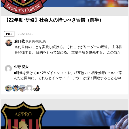
提供をお互いにし合うことができた。 また、自分自身も、抽象思考や
組織への価値提供という視点で学びになることが多かった。 ２．ギャ
ップの分析・課題の抽出 自分自身の言語化が甘いことでうまく伝えた
いことが伝わらなかったりした場面は、概念化をしたりPREP法を使っ
【22年度･研修】社会人の持つべき習慣（前半）
たりして伝えるべきであった。 ３．今後の対策・計画 一度あるべき姿
やするべきことに立ち返って、自分や自分たちにできたことに誇りを
Pick
2022.12.10
持ちながら、目の前の人や組織への価値提供の枠を広げていきたい。
■【周囲への感謝】リーダーやコーチに具体的に感謝したいこと■ 誰か
森口敦
代表取締役社長
ら、どのような価値を頂きましたか。（感謝の気持ちも一緒に） ※最
当たり前のことを実践し続ける。それこそがリーダーの近道。 主体性
も潜在ニーズにアプローチし、必要であれば耳の痛いこともアドバイ
を発揮する。 目的をもって始める。 重要事項を優先する。 この当た
スしてくれたメンバーには名前の前に◎をつけてください。（1人の
り前のことを、『7つの習慣』をもとに深掘りしていきます。 評論家
み） 赤井さんから、各領域ごとの状態を正確に把握し言語化する重要
ではなく、我がこととして取り組むメンバーのための研修です。
性と、それの伝え方の際に意識するべきことについて学びを得た。 鈴
久野 滉大
木さんから、組織への価値提供や部署ごとの連携についてさらに貢献
■研修を受けて■ パラダイムシフトや、相互協力・相乗効果について学
できる部分についての気付きを得た。 ◎須賀さんから、リーダーとメ
んだと同時に、それらとインサイド・アウトが深く関連することを学
ンバーのコミュニケーションやマネジメントの在り方についてのある
んだ。また、七つの習慣について、第一と第二の習慣を具体的にイメ
べき姿や現状の言語化について学びを得た。
ージしながら知ることで今後の活動に活かせると思った。 特に学んだ
内容は以下の通り。 ・より大きな変革はパラダイムの転換によって実
現される ・パラダイムシフトには、顕在的ニーズだけでなく潜在的ニ
ーズにアプローチすることが重要 ・状況を変えたければ、まずは自分
たちを変えなければならない ・インサイド・アウトによって権限をも
らい、それにより影響の輪を広げる ・システムに対してはしごをかけ
直すのがリーダーシップ ■今後に向けて■ 普段イメージしていたことや
なんとなく理解していたことを、適切な言語や図で理解することがで