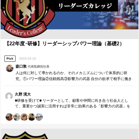
研修を通じて気付けたこと、今後に役立てられること■ ①限られた時間
の中で価値を提供する 今まで、自分は何かを伝えたり発表したりする
際に、その時間の長さや相手への伝わり方をまったく意識していなか
ったのだと気付いた。与えられた時間を超えることは相手の時間を奪
うことにつながり、時間を大幅に余らせることは、提供できる価値を
減らすことにつながる。限られた時間の中で価値を提供するために設
計すること、準備することの大切さを思い知った。 また、コミュニケ
ーションの受け手を巻き込む必要があることに気付くことができた。
【22年度･研修】リーダーシップパワー理論（基礎2）
これを実行するためにするべきことは、「概念化」や「構成要素」を
意識すること、「基準化・数値化」、「ダブルチェック」などを用い
Pick
2023.03.10
て共通の認識を持つことである。また、「伝えた」、「伝えていな
い」の2軸で判断するのではなく、「伝える深さ」を意識することも肝
森口敦
代表取締役社長
要である。 これらを知ることができた今、次にするべきは実行するこ
人は何に対して導かれるのか、そのメカニズムについて体系的に研
とである。発表やプレゼンだけでなく、日ごろのミーティングや共有
究。①パワー理論②信頼残高③影響力の武器 自分の欲求で相手に働き
事項の伝達、日常のコミュニケーションでも実行していきたい。 ②自
かけるのではなく、相手の欲求に応じ合理的に働きかける。そんな影
分との約束を守ることで自信を掴む 自分との約束を積極的に、能動的
響力のあるリーダーを目指す人財のための研修です。
に守ることで自分に自信をもつということに気付くことができた。自
久野 滉大
分は今まで、自分の意見や考え、立場、成果など、自分自身に自信を
■研修を受けて■ リーダーとして、顧客や仲間に向き合う社会人とし
もつことができない場面があった。この要因の１つには、周りや過去
て、重要かつ誠実に活用すれば非常に効果のある「影響力の武器」を
の様子と比べようとする意識があったように思う。 しかし、今回の研
学ぶことができた。 ・「返報性の原理」チームとして誠実に活用する
修で、些細なことでもやることを決めて守り続けることの重要性や、
・「コミットメントと一貫性」一貫性は欲求と結びつく ・「社会的証
他のことに左右されない、絶対的なもの、約束、目標を守ったり達成
明」気付くことができる仲間と共有することで共感を生み、組織を強
したりすることで自信が身につくと学んだ。ただこれについては、今
化 ・「好意」理念のマネジメント、自分は好意をもとに意見を判断し
は学んだ状態であり、実行を研修後から始めたところである。今後、
がちであることを自覚する ・「権威」権威のマネジメント ・「希少
小さな約束だとしてもそれを守り続けることで自信を掴み、それとと