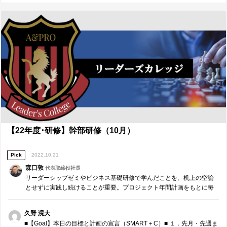
リーダー自身がメンバーの定性的な側面や誠実な努力を評価すること
と同時に、そのように評価されたメンバーが他のメンバーからも応援
される環境を整えることも大事だと思います。私もそのような決断が
できるリーダー、そして誠実な努力を重ねる人を応援できる人財であ
り続けたいと思います。 いつもありがとうございます。 これからも共
に未来に誇れる組織を作り上げていきましょう。
【22年度･研修】幹部研修（10月）
Pick
2022.10.21
森口敦
代表取締役社長
リーダーシップゼミやビジネス基礎研修で学んだことを、机上の空論
とせずに実践し続けることが重要。プロジェクト年間計画をもとに毎
月、リーダー同士でチームコーチングを実施します。※参加者同士で
役割分担し運営する研修です。 先月・先週までの成果・課…
久野 滉大
■【Goal】本日の目標と計画の宣言（SMART＋C）■ １．先月・先週ま