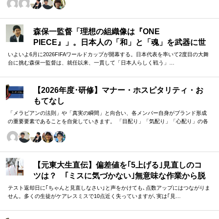
んだことの実行を繰り返す中で、誠実なリーダーになりたい。 ２．ギ
バーのための研修です。
ャップの分析・課題の抽出 実行できるための準備はできたと思うが、
実行することで価値を提供することはもっとできると思う。概念化や
構成要素を意識すること、深度3で伝えること、コーチングの手法な
森保一監督「理想の組織像は『ONE
ど、学んだことをとにかく実行している段階である、これを繰り返す
PIECE』」。日本人の「和」と「魂」を武器に世
ことでブラッシュアップして、限られた時間内でもっと価値を提供で
界へ挑む①
いよいよ6月に2026FIFAワールドカップが開幕する。日本代表を率いて2度目の大舞
きるようなリーダーになりたい。 ３．今後の対策・計画 ・知っている
台に挑む森保一監督は、就任以来、一貫して「日本人らしく戦う」…
から実行できる状態になるための実践を繰り返す ・人との約束と自分
との約束を守り続ける ・深度3で伝える ・目的・目標とモチベーショ
ンを結びつける ・目標に向かって主体的に取り組むように導く ■【周
【2026年度･研修】マナー・ホスピタリティ・お
囲への感謝】リーダーやコーチに具体的に感謝したいこと 何より実行
の場を与えてくださったこと、自分と誠実に向き合ってくださったこ
もてなし
と、限られた時間の中で価値を提供してくださったことに感謝した
「メラビアンの法則」や「真実の瞬間」と向合い、各メンバー自身がブランド形成
い。知っている状態になることができた今、これをブラッシュアップ
の重要要素であることを自覚していきます。 「目配り」「気配り」「心配り」の各
することで実行できる状態、さらにはより大きな価値を提供できる状
段階を理解し、「マナー」「サービス」「ホスピタリティ」「おもてなし」の違い
態になることができると思う。その第一歩となる機会を提供してくだ
について研究。 「マニュアル」「サービス」を理解・実践するのは当然。 「ホスピ
さったことに感謝したいです。 ■誰から、どのような価値を頂きました
タリティ」「おもてなし」を顧客・メンバーに提供したいリーダーのための研修で
か。（感謝の気持ちも一緒に） ※最も潜在ニーズにアプローチし、必
す。
要であれば耳の痛いこともアドバイスしてくれたメンバーには名前の
【元東大生直伝】偏差値を｢5上げる｣見直しのコ
前に◎をつけてください。（1人のみ） 左貫さん もちろん同じセクシ
ツは？ ｢ミスに気づかない｣無意味な作業から脱
ョンの仲間としてコーチングしてほしいという気持ちもあったが、何
却を…カギは試験"前"
より普段からのエンターへの価値提供の姿勢やコーチングの様子を踏
テスト返却日に｢ちゃんと見直しなさい｣と声をかけても､点数アップにはつながりま
まえて指名させていただいた中で、説得力や言葉を数値に落とし込む
せん。多くの生徒がケアレスミスで10点近く失っていますが､実は｢見…
という観点などを指摘していただきました。これから実行していき、
多くの価値を与えられるようになりたいという中で、コーチングの様