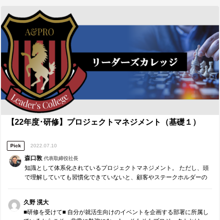
して伝えられること 先月できた責任権限義務の明確化等を、他の領域
まで発展させ、明確な組織体制が整うことで再現性のあるような組織
が生まれる。 重要課題やプロジェクトにあたって、課題ログ等を用い
て推進する。 ３．本日、誰に対し、どのような価値を具体的に提供し
たいか 同じグループのメンバー（両社ともチームリーダー）に対し
て、メンバーとのコミュニケーションのとりかた等を通じて、リーダ
ーを育てるリーダーになること、そのために必要なことを提供する。
限られた時間内で、概念化や基準化なども用いながらより多くの価値
提供をすることを伝える。 ■【Measure・Analyze・NextPlan】本日の
振返り■ １．現状・成果の把握 自分が先週までの成果を共有し、仲間
の次の動きのために必要な価値を提供できたと同時に、口に出して言
語化することで、自分の学びにもつながり、明確なネクストアクショ
ンの設定につながった。コーチングについても、今の課題に向き合う
意義や目的を踏まえた上で、そこに目標を設定したりモチベーション
【22年度･研修】プロジェクトマネジメント（基礎１）
を繋げたりすることができた。 ２．ギャップの分析・課題の抽出 自分
の成果について、見えていない角度からコーチングをしてもらったこ
Pick
2022.07.10
とは良かったが、加えて、以前一度学んだことを改めて学ぶ場面もあ
った。改めて理解できたのはよかったものの、学びを動きに落とし込
森口敦
代表取締役社長
めていないことが明確になった場面でもあった。欲求に訴えかけるよ
知識として体系化されているプロジェクトマネジメント。 ただし、頭
うな伝え方は、実践を繰り返しながらリーダーとしてあたりまえのよ
で理解していても習慣化できていないと、顧客やステークホルダーの
うに意識でき、実行できるようになりたい。また、リーダーを務めた
期待値とは程遠い『自己満足なプロジェクト』となってしまう。
中、自分が話すときと同じ熱量で聞くことができたが、これができる
のであれば普段からも同じことができるであろうということに気づい
久野 滉大
た。 ３．今後の対策・計画 組織に再現性をもたせられる角度を増や
■研修を受けて■ 自分が就活生向けのイベントを企画する部署に所属し
し、良い状態のものを発展させる。 深度3で伝え、周りの欲求に訴えか