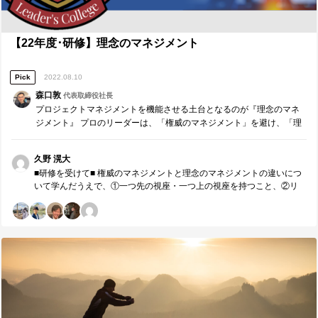
に価値を提供したい。 ■【Measure・Analyze・NextPlan】本日の振返
り■ １．現状・成果の把握 メンバーとの1on1を通してできたことなど
について、限られた時間の中で集中してコーチングを行うことができ
た。特に今の時期、チームリーダーはメンバーのモチベーションの維
【22年度･研修】理念のマネジメント
持や向上という定性的な問題に直面することが多い中で、相手に応じ
たコーチングをすることができたのは良かったと思う。 また、グルー
Pick
2022.08.10
プとして、最初に相談事項を伝えた上で共有を行ったり、概念化して
伝えたりということがあたりまえにできていたため、共通認識をもっ
森口敦
代表取締役社長
たうえでコーチングをお互いにできた点は良かった。 ２．ギャップの
プロジェクトマネジメントを機能させる土台となるのが『理念のマネ
分析・課題の抽出 以前よりはリーダーとして全体の時間も見ながらコ
ジメント』 プロのリーダーは、「権威のマネジメント」を避け、「理
ーチングを行ったりディスカッションを促したりすることができたも
念のマネジメント」を構築し、維持し続ける。 「好き・嫌い」や「多
のの、時間の使い方や共有とコーチングのタイミングにはまだこだわ
数決」ではなく、説得力ある提案を互いに尊重する文化を構築したい
る必要がある。 また、イベントの質と組織体制の改善と向上につい
久野 滉大
リーダーのための研修です。
て、理想やゴールは明確に描くことができたが、実際にそれをどのス
■研修を受けて■ 権威のマネジメントと理念のマネジメントの違いにつ
ピード感で行っていくのかについては詳細を詰める必要がある。 ３．
いて学んだうえで、①一つ先の視座・一つ上の視座を持つこと、②リ
今後の対策・計画 目の前のコーチングする相手、メンバー全体、自分
ーダー自身が見本となる行動をとること、この二つが特に重要だと感
自身、時間の流れ、これら全てを俯瞰しながら質の高い話し合いを行
じた。今までの自分の行動や、在籍した組織は権威のマネジメントで
うために、次回以降のmtgの際にはこれらすべてを意識すること、毎回
はなかったのかを誠実に振り返りながら今後に向けた行動をとりた
時間測定を行いながら、概念化や基準化を行っていく。 ２．の2点目に
い。 ■今後に向けて■ 自身の理想や実現したい世界を描き、伝えた上
ついては、不確実な部分もあるが、来月の取り組みにも書いたような
で、この組織やプロジェクトに魅力を感じてもらい、それを実現する
ことを意識してマネジメントに取り組みたい。 特に初めの段階で1アク
リーダーは自分だと思ってもらえるように、まずは自分が見本となる
ションごとの定量と定性のイメージを浮かべることと、バッファを持
ような行動をとりたい。また、自分の役割の1つ上の視座を持つ意識や
たせておくことが重要になるので、そこを特に意識したい。 ■【周囲へ
先を見据える姿勢、自分が思考を続けるスタンスは今まで以上に強く
の感謝】リーダーやコーチに具体的に感謝したいこと 森口さん、本日
したい。 ■研修講師（森口敦）へのメッセージ ■ 森口さん、本日も貴
も貴重な機会をいただきありがとうございました。自分自身の価値を
重な機会をいただきありがとうございました。自分は人に相談される