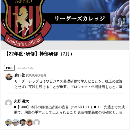
【22年度･研修】幹部研修（7月）
Pick
2022.07.22
森口敦
代表取締役社長
リーダーシップゼミやビジネス基礎研修で学んだことを、机上の空論
とせずに実践し続けることが重要。プロジェクト年間計画をもとに毎
月、リーダー同士でチームコーチングを実施します。※参加者同士で
役割分担し運営する研修です。 ・先週までの成果・課題の…
久野 滉大
■【Goal】本日の目標と計画の宣言（SMART＋C）■ １．先週までの成
果で、周囲の手本として伝えられること 責任権限義務の明確化と、目
的や目標・モチベーションの結びつきによるメンバーの主体的な動
き。 自分と異なる考え方を持つ仲間との、目的共有や共通認識化など
を踏まえたコミュニケーション。 ２．来月の取組みで、周囲の手本と