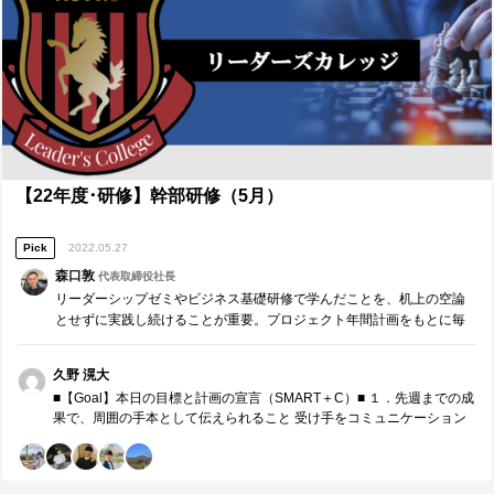
【22年度･研修】幹部研修（5月）
Pick
2022.05.27
森口敦
代表取締役社長
リーダーシップゼミやビジネス基礎研修で学んだことを、机上の空論
とせずに実践し続けることが重要。プロジェクト年間計画をもとに毎
月、リーダー同士でチームコーチングを実施します。※参加者同士で
役割分担し運営する研修です。 ・先週までの成果・課題の…
久野 滉大
■【Goal】本日の目標と計画の宣言（SMART＋C）■ １．先週までの成
果で、周囲の手本として伝えられること 受け手をコミュニケーション
に巻き込むために概念化や構成要素を意識する。 深度3で伝えるために
も準備が必要である。 人との約束、自分との約束を守ることができる
と本当に信頼や自信が生まれる。 ２．来月の取組みで、周囲の手本と