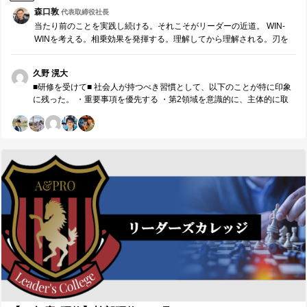
また、11期らしさの担保のために、思考の部分を提供することに加え
森口敦
代表取締役社長
必要な情報にたどり着ける手段を設けることも重要だと実感した。
当たり前のことを実践し続ける。それこそがリーダーの近道。 WIN-
３．今後の対策・計画 在るべき姿の実現とその延長線上に向けたプロ
WINを考える。相乗効果を発揮する。理解してから理解される。刃を
ジェクトの実現とそのためのメンバーとの誠実な協働。 引継ぎに関す
研ぐ。 この当たり前のことを、『7つの習慣』をもとに深掘りしてい
る情報の透明性の担保。 ■【周囲への感謝】リーダーやコーチに具体的
きます。 評論家ではなく、我がこととして取り組…
に感謝したいこと■ 誰から、どのような価値を頂きましたか。（感謝の
久野 滉大
気持ちも一緒に） ※最も潜在ニーズにアプローチし、必要であれば耳
■研修を受けて■ 社会人が持つべき習慣として、以下のことが特に印象
の痛いこともアドバイスしてくれたメンバーには名前の前に◎をつけ
に残った。 ・重要事項を優先する ・第2領域を意識的に、主体的に取
てください。（1人のみ） ◎谷さんから、自分が引継ぎに当たってどの
り組むことで生活にバランスをもたらしたり、自分の裁量でコントロ
情報を伝え、どこを自分たちで試行しながら探してもらうのかに迷っ
ールできない事項に対応しやすくなる。そういった姿勢を持つこと
ている際に、必要な情報の透明性を担保する際には、取りに行くべき
も、責任を持つということである。 ・Win-Win・No-dealを考える ・
情報へのアクセス方法を明確化しておくべきだと学んだ。 香山さんか
共感による傾聴によって、理解してから理解される ・相乗効果を発揮
ら、理想状態から逆算した上でするべきことと重要度の低い部分の棲
する ・刃を研ぐ ・刃を研ぐ習慣をつけることで自信と健康と余裕に繋
み分けをするべきとうかがい、そこのタスクの洗い出しの重要性を改
げる ■今後に向けて■ 7つの習慣をただ目を通して学ぶだけでなく、お
めて実感した。 林さんから、年間計画策定に当たって今考えるべき通
互いに価値を提供し合いながら実例もイメージして学んだことで、今
年で行う部分、直近の部分とその時期ごとに対応すべきところの棲み
の自分に足りていないところと、今後社会人になるにあたって身に着
分けの考え方を見せていただき、プロジェクトマネジメントにおける
けたい習慣が明確になった。 そのために必要な考え方も身に着けるこ
重要な観点を可視化して学びことができた。 橘川さんから、年間を通
とができたので、実践に移し、継続することで自信を身に着けたい。
して何に注力するべきかという時期感を意識した計画策定を見せてい
そして、心と身体と頭を常により良いものにし続け、リズムがある生
ただき、計画のストーリー性の重要性を可視化して学ぶことができ
活だけでなく、それらの積み重ねによる自身と余裕から、周囲に頼ら
た。
れる人物であり続けたい。 ■研修講師（森口敦）へのメッセージ ■ 森
口さん、本日も貴重な機会を頂きありがとうございました。 自分に自
信をもつためにも、組織やメンバーに貢献したり価値を提供したりし
続けるためにも、目の前の人や顧客に価値を提供し続けるためにも必