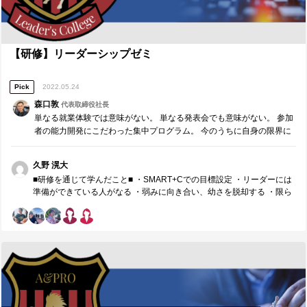
【研修】リーダーシップゼミ
Pick
2022.05.24
森口敦
代表取締役社長
単なる就業体験では意味がない。 単なる発表会でも意味がない。 参加
者の能力開発にこだわった集中プログラム。 今のうちに自身の限界に
チャレンジし、社会で役立つ自身の強みを見つけ、今後の学生生活や
就職活動に大いに役立ててほしい。 机上の空論で終わらせない、責任
久野 滉大
あるリーダーのための特別プログラムです。
■研修を通じて学んだこと■ ・SMART+Cでの目標設定 ・リーダーには
準備ができている人がなる ・弱みに向き合い、幼さを脱却する ・限ら
れた時間内に正しく伝え、正しく聞き取る ・限られた時間内で価値を
提供するように設計する ・深度3で伝える ・コミュニケーションの受
け手を参加させるために、「概念化」と「構成要素」を活用する ・共
通認識をもつために、「基準化・数値化」と「ダブルチェック」を活
用する ・正直と誠実の違い ・聞くときのエネルギーは話すときと同じ
・人との約束を守ることが信頼に繋がる ・自分との約束を守ることが
自信に繋がる ・目的・目標とモチベーションを結びつける ・目標に向
かって主体的に取り組むように導く ・目標達成だけを評価するのでは
なく、取り組み・誠実な姿勢も評価する ・責任と権限と義務の違い ■