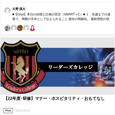
月、リーダー同士でチームコーチングを実施します。※参加者同士で
れ動いている感覚のようなものを覚えた。 成長の実現のためのコミュ
役割分担し運営する研修です。 先月・先週までの成果・課…
ニケーションや、メンバーの評価について、大事にするべきことをも
久野 滉大
う一度思い出させてもらった。 ３．今後の対策・計画 自分自身の引継
■【Goal】本日の目標と計画の宣言（SMART＋C）■ １．先週までの成
ぎや立ち上げに関する理想、実現したい世界観の具体化により、メン
果で、周囲の手本として伝えられること 責任の明確化。 最終理想の状
バーに深度3で伝える。 ここで出てきた目的や目標とモチベーションを
態から考えて時期感ごとに必要なことを実現するストーリーの組み
結びつけるためのコミュニケーションをとる。 誠実な努力を重ねられ
方。 メンバーのモチベーション管理や全体を導く必要性。 友人として
ているメンバーを改めて評価する。 ■【周囲への感謝】リーダーやコー
のコミュニケーションと組織の仲間としてのコミュニケーションの違
チに具体的に感謝したいこと■ 誰から、どのような価値を頂きました
い。 ２．来月の取組みで、周囲の手本として伝えられること メンバー
か。（感謝の気持ちも一緒に） ※最も潜在ニーズにアプローチし、必
間コミュニケーションとそれに伴うさらなる組織の進化に向けた道筋
要であれば耳の痛いこともアドバイスしてくれたメンバーには名前の
構築。 要因分析とそれに対する妥当な施策の打ち出し方、そのスピー
前に◎をつけてください。（1人のみ） 村越さんに、新たな依頼が下り
ド感。 ３．本日、誰に対し、どのような価値を具体的に提供したいか
てくるときに感じることについてメンバーの目線から感じることを伝
鈴木さんに対して、最終理想をイメージした上でのメンバーとのコミ
えていただいたうえで、その後リーダー目線からコーチングをしても
ュニケーションやチームの引き上げ方の考え方について。 井上さんに
らったことで、双方の考え方について知ることができた。 ◎鈴木さん
対して、成果や要因分析を繰り返し、今やるべきことと今後やるべき
と話す中で、メンバーの視座を上げることやモチベーションを自分た
ことを明確化して、成長し続けられる組織であることの重要性につい
ちの目指す目的・目標に結び付けること、思考した上での決断には勇
て。 ■【Measure・Analyze・NextPlan】本日の振返り■ １．現状・成
気を持つべきことを感じさせられた。 川村さんに、メンバーから何を
果の把握 2人に対して、限られた時間を有効活用しながら、コミュニケ
引き出すべきか、依頼の際に責任権限義務等の意識すべきことは何か
ーションの観点や最終理想の観点、視座の高さの観点等から価値提供
などを改めて整理してもらったことで、自分の中での落とし込みと言
をすることができた。また、自分に対しても、同じリーダーとしての
語化をスムーズに行うことを支えてもらった。
立場からとメンバーとしての立場からの両方からのコーチングを受け
ることができ、今後の方針とその期限が明確になった。 ２．ギャップ
【22年度･研修】マナー・ホスピタリティ・おもてなし
の分析・課題の抽出 組織がさらに成長するための役割分担や責任の明
確化が少しずつできている中で、飛び越える動きや俯瞰する視線には
Pick
2022.09.10
まだ課題を感じる。全員が成長できるように、そのきっかけを与えら