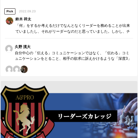
ち位置でどのような価値提供ができるのかについても考えることがで
きた。ただ、考えたことを確実に実行する必要がある。これは自分一
Pick
2022.09.23
人ではできないことなので、深度3で伝えることを心がけながら、セク
ションの更なる活性化に貢献したい。 ２．ギャップの分析・課題の抽
鈴木 祥太
出 「限られた時間の中で」という点については、一番最初の発表の際
「何」をするか考えるだけでなんとなくリーダーを務めることが出来
に5分間を超えてしまった。普段のmtg等でも意識して取り組んでいた
ていましたし、それがリーダーなのだと思っていました。しかし、チ
中にも関わらずできなかったことは、捉えようによっては細かい話だ
ームメンバーや価値提供をしていく相手のことを考えた時に、本当に
が、大きな反省。相手の時間を奪うことになるので、どんなにこれか
必要なのは「なぜ」やるかでした。
ら成長しようと、ないがしろにしないようにしたい。視座の「高さ」
久野 滉大
をもっと追い求める必要もあると感じた。広く見る姿勢や深さを出す
自分中心の「伝える」コミュニケーションではなく、「伝わる」コミ
ところに関しては、できてきているものの、高さの部分はまだ足り
ュニケーションをとること、相手の欲求に訴えかけるような「深度3」
ず、はっとさせられる瞬間が多い。高さの観点からも価値提供できる
のコミュニケーションをとることを実感したのだと思います。また、
ようになりたい。 ３．今後の対策・計画 相手の時間を奪うことになる
最近の鈴木さんの行動を見ていると、本当に相手に「伝わる」コミュ
ので、どんなにこれから成長しようと、ないがしろにしない。 視座の
ニケーションをとろうとしていることがよく見て取れます。何を学ん
高さ、という観点もさらに加えた上で、自分のセクションの支部での
だのかも大事ではありますが、それと同時に学んだことを実行に移す
立ち位置や支部への価値提供の考え構築・実行。それを行うにあたっ
ことも重要である中で、よく自分と相手に向き合い続けられる方だな
ての、責任権限義務の明確化。 ■【周囲への感謝】リーダーやコーチに
と感じます。今後も、支部を支えるリーダーとして、人と組織を動か
具体的に感謝したいこと 谷さんから、他の§との連携の際に、各セクシ
すようなコミュニケーションをともにとり続けていきましょう。
ョンの強みや立ち位置、もっている情報のすみわけなどを意識して取
り組むことの重要性を学びました。 また、他のメンバーへの価値提供
を聞いている際にも、責任権限義務の考え方の部分などを改めて気づ
かされました。 ありがとうございました。 ■誰から、どのような価値
を頂きましたか。（感謝の気持ちも一緒に） ※最も潜在ニーズにアプ
ローチし、必要であれば耳の痛いこともアドバイスしてくれたメンバ
ーには名前の前に◎をつけてください。（1人のみ） ◎谷さんから、他