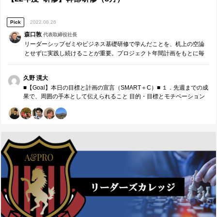
ケーション、相手との最初の接点、目の前のことや一人一人に全力を
注ぐことを大事に、誠実なリーダーで居続けようと思います。
Pick
2022.08.26
森口敦
代表取締役社長
リーダーシップゼミやビジネス基礎研修で学んだことを、机上の空論
とせずに実践し続けることが重要。プロジェクト年間計画をもとに毎
月、リーダー同士でチームコーチングを実施します。※参加者同士で
役割分担し運営する研修です。 ・先週までの成果・課題の…
久野 滉大
■【Goal】本日の目標と計画の宣言（SMART＋C）■ １．先週までの成
果で、周囲の手本として伝えられること 目的・目標とモチベーション
を結びつけること、責任・権限・義務を明確化することによって、一
人一人の次の動きや成し遂げた先の世界観について共通認識を持つこ
とができる。 ２．来月の取組みで、周囲の手本として伝えられること
課題ログなどを用いること、バッファを持たせるなどして不確実性に
対応することなど、プロジェクトマネジメントにおいて重要なことを
実施することで、今後自分たちにおいて重要なプロジェクトを推進し
ていく際に適切な対応ができる。 ３．本日、誰に対し、どのような価
値を具体的に提供したいか チームメンバーに対し、限られた時間の中
でコーチングを行い、自分と同じチームでよかったと思われるような
価値を提供したい。 同じリーダー陣同士で共通認識を持ち、今どのテ
ーマについて話しているのかを明確にすることで議論を活性化させ
て、より濃密な価値提供をお互いにし合えるようにしたい。 チームリ
ーダーの2人には自身の経験と全体観を交えながら、3Q最初の振り返り