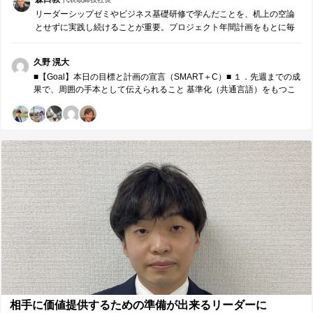
リーダーシップゼミやビジネス基礎研修で学んだことを、机上の空論
とせずに実践し続けることが重要。プロジェクト年間計画をもとに毎
月、リーダー同士でチームコーチングを実施します。※参加者同士で
役割分担し運営する研修です。 ・先週までの成果・課題の…
久野 滉大
■【Goal】本日の目標と計画の宣言（SMART＋C）■ １．先週までの成
果で、周囲の手本として伝えられること 基準化（共通言語）をもつこ
と。 これにより、コミュニケーションの際に認識のずれがなく、同じ
方向に向かうことができた。 準備すること。 普段とは違うイベントを
行った中でも、準備する姿勢をぶらさずに、また、イレギュラーを想
定した準備も行うことで、自信をもってイベントを開催することがで
きた。 ２．来月の取組みで、周囲の手本として伝えられること 責任・
権限・義務の使い分けのさらなる実践、各メンバーへの落とし込みに
よる、動きの活性化や最適化。 SMART+Cを意識した目標設定。 ３．
本日、誰に対し、どのような価値を具体的に提供したいか 目の前の同
じグループのメンバーに対し、毎回の限られた時間の中で、支部全体
を考えた上での計画を立てるという点も踏まえながら2回以上価値提供
を行う。 今まで学んできたコーチングの手法や、コミュニケーション
における重要なことを毎回の話す場面で実践する。 目の前のメンバー
以外のメンバーと関わる際に、上記の実践を踏まえた上で必ず1回以上
の価値提供を行う。 ■【Measure・Analyze・NextPlan】本日の振返り
■ １．現状・成果の把握 支部の観点からの価値提供については、その
時々において自分の立場や視点を変えることでいろいろな角度から意
見を言えたし、もらえたと思う。自分の§が支部においてどのような立
相手に価値提供するための準備が出来るリーダーに