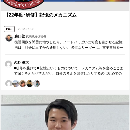
の§との連携の際に、各セクションの強みや立ち位置、もっている情報
のすみわけなどを意識して取り組むことの重要性を学びました。 羽田
さんから、目的目標をわかりやすいもの、その差を明確にしやすいも
【22年度･研修】記憶のメカニズム
のにすることで動きを明確にしていくことの重要性を学びました。 川
村さんから、自分たちが行う連携を、双方だけでなく全体に発信する
こと、それにより周知と活性化を行うことの重要性を学びました。
Pick
2022.06.10
森口敦
代表取締役社長
復習回数を闇雲に増やしたり、ノートいっぱいに何度も書かせる記憶
法は、社会に出てから通用しない。 多忙なリーダーは、重要事項を一
発で覚える。 たとえそれができなくても、復習回数を最小限にし、効
果的・効率的に記憶することが大切。
久野 滉大
■研修を受けて■ 記憶というものについて、メカニズム等を含めここま
で深く考えたり学んだり、自分の考えを発信したりするのは初めての
経験だったが、今後に役立てることをたくさん吸収することができ
た。また、以前の研修で「深度3で伝える」という学びがあり、それの
トライ&エラーを繰り返しているところであったが、この記憶のメカニ
ズムに関しても、興味をもってもらうなどの情動的な部分が重要にな
るということで、非常に関連することがあった。毎回の研修がすべて
結びつき、成長できると確信したので、実行をや振り返りを今後も継
続していこうと思う。 ■今後に向けて■ 特に、復習の話や睡眠の話を今
後に活かしたい。リーダーとして、互いの都合ではなく、メカニズム
に基づいたうえで復習のタイミングを意識したアプローチをメンバー
に行うこと、そこで伝える情報量、言語化してもらう情報は、セクシ