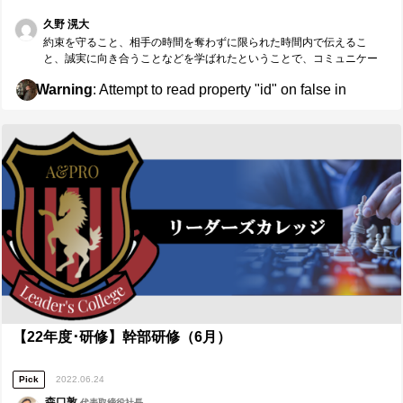
が一貫している、仲間のスタンスや取り組みを評価できる、これらを
与えていきたいと考えています。
実行するための挑戦と準備ができているからこそ、本日も非常に学び
久野 滉大
のある研修になりました。自分もそのような挑戦と準備ができるリー
約束を守ること、相手の時間を奪わずに限られた時間内で伝えるこ
ダーになります。
と、誠実に向き合うことなどを学ばれたということで、コミュニケー
ションを多くとること以外のこと、また今までされてきたコミュニケ
Warning
: Attempt to read property "id" on false in
ーションの中身についても必要なことを多く学ばれたということが伝
わりました。 学ぶだけでなくそれを行動に移すことが大切です。引き
/home/doctorj/apro-c.co.jp/public_html/wp-
続き、誠実に向き合いながら、ともに成長できるリーダー同士とし
content/themes/journal/template-parts/pickers.php
て、互いに高め合っていきましょう。
on line
26
【22年度･研修】幹部研修（6月）
Pick
2022.06.24
森口敦
代表取締役社長