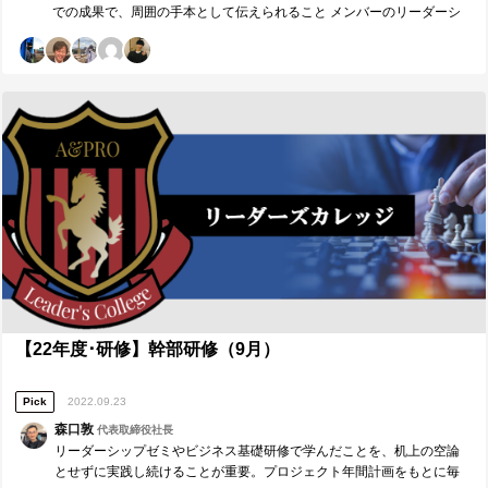
での成果で、周囲の手本として伝えられること メンバーのリーダーシ
ップの発揮と組織としての成長 →権限責任義務の明確化とメンバーの
主体的な行動、各イベントで実現したい世界観・価値観を大事にした
動き、賞賛し合う文化 ２．来月の取組みで、周囲の手本として伝えら
れること 上記の成果による、メンバーの最適な配置と組織として創出
できる価値の最大化。 そのためのメンバーや組織とのコミュニケーシ
ョン。 ３．本日、誰に対し、どのような価値を具体的に提供したいか
川村さんに対し、10人以上のメンバーを導くリーダーという同じ立場
の人間として、メンバーとのコミュニケーションや最適なマネジメン
トについて、自分のやり方や考え方という価値を提供したい。 鈴木さ
んに対し、3カ月連続で同じグループになったということで、鈴木さん
とそのチームの成長の軌跡を確認した上で振り返り、改善点と次に繋
げられるところをともに考えたい。 村越さんに対し、同じチームのリ
ーダーとメンバーとして、メンバーから見た考えや成果とリーダーか
ら見たそれの共通項と乖離などを踏まえながら、次のチームでの立ち
振る舞いと戦略について検討したい。 ■【Measure・Analyze・
NextPlan】本日の振返り■ １．現状・成果の把握 再現性のある部分は
どこなのか、組織の今後に活かせる部分はどこなのかという視点は常
【22年度･研修】幹部研修（9月）
に意識しながら、コーチングをすることができた。 また、自分自身が
今後メンバーとコミュニケーションをとりながら活動していく中で、
Pick
2022.09.23
メンバーと組織のさらなる成長を考えたときに、改めて目的・目標と
モチベーションを結びつけることや、自分自身が目指す理想の具体化
森口敦
代表取締役社長
と深化。その伝え方は重要になると実感することができた。 ２．ギャ
リーダーシップゼミやビジネス基礎研修で学んだことを、机上の空論
ップの分析・課題の抽出 メンバーと組織のさらなる成長を実現したい
とせずに実践し続けることが重要。プロジェクト年間計画をもとに毎
という想いと、着実に確実に安全策を踏みたいということの狭間で揺