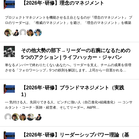
子と中身の両面で気付きを頂きました。ありがとうございました。
【2026年･研修】理念のマネジメント
プロジェクトマネジメントを機能させる土台となるのが『理念のマネジメント』 プ
ロのリーダーは、「権威のマネジメント」を避け、「理念のマネジメント」を構築
し、維持し続ける。 「好き・嫌い」や「多数決」ではなく、説得力ある提案を互い
に尊重する文化を構築したいリーダーのための研修です。
その他大勢の部下→リーダーの右腕になるための
5つのアクション | ライフハッカー・ジャパン
単なるメンバーで終わりたくないあなたへ。リーダーを支え、チームの成果を倍増
させる「フォロワーシップ」5つの鉄則を解説します。上司から一目置かれる…
【2026年･研修】ブランドマネジメント（実践
1）
― 気付ける人、先回りできる人、ピンチに強い人（自己進化×組織進化） ― コンサ
ルタント・コーチ・医師・経営者、そしてリーダー。A&PR…
【2026年･研修】リーダーシップパワー理論（基