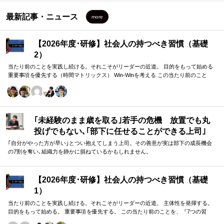
して伝えられること ただ伝えた、伝えていないの2軸だけで判断するの
ではなく、どのくらいの深さで伝えたのかにこだわること。 目的・目
最新記事・ニュース
more
標とモチベーションを結びつけること、目標に向かって主体的に取り
組むように導くこと。 人との約束を守ることで信頼を生み、自分との
約束を守ることで自信をもつこと。 何事においても準備ができてお
【2026年度･研修】社会人の持つべき習慣（基礎
り、だからこそ限られた時間の中で価値を提供できること。 ３．本
2）
日、誰に対し、どのような価値を具体的に提供したいか ともに2日間取
り組んできた目の前の仲間に対し、目標・目的・目標とモチベーショ
当たり前のことを実践し続ける。それこそがリーダーの近道。 目的をもって始める
ンを結びつけることの実行のための準備についての学びを提供した
重要事項を優先する（時間マトリックス） Win-Winを考える この当たり前のこと
い。 リーダーを務めてくれるコーチに対し、2日間で自分が学び、知っ
を、『7つの習慣』をもとに深掘りしていきます。 評論家ではなく、我がこととして
ている状態にできたものを実行できる状態にまでもっていった姿勢を
取り組むメンバーのための研修です。
見せる。 ■【Measure・Analyze・NextPlan】本日の振返り■ １．現
状・成果の把握 目の前の2人の仲間に対して、概念化や構成要素などを
意識しながら、目的・目標とモチベーションを結びつけることの重要
｢未経験のまま歳を取る｣若手の危機 放置でも丸
性と、そのために準備するべきことを伝えられることができた。この
投げでもない､｢部下に任せることができる上司｣
点では学びを与えられたとは思うが、大事なのは、リーダーとして、
になる方法
｢自分がやった方が早い｣とつい抱えてしまう上司。その善意が実は部下の成長機会
本当にセクションやチームのメンバーに対して、目標に向かって主体
の7割を奪い､組織力を静かに損ねているかもしれません。
的に取り組むように導くことである。これは今後の動きの一つとなる
ので、継続的に取り組みたい。 リーダーを務めてくださった方には、
やろうとした姿勢は伝わったかもしれないが、コーチングを受けた際
【2026年度･研修】社会人の持つべき習慣（基礎
には、やはりすでに実行できている人と実行し始めた人との差を感じ
1）
た。しかし、その直後にリーダーを務めるチャンスをいただけたの
で、そこでの実行にチャレンジできた。知っているから実行できる状
当たり前のことを実践し続ける。それこそがリーダーの近道。 主体性を発揮する。
態にするのは、素直に取り組むことそれを振り返って次のアクション
目的をもって始める。 重要事項を優先する。 この当たり前のことを、『7つの習
が大事だと思う。これからもいただいたチャンスを活かしながら、満
慣』をもとに深掘りしていきます。 評論家ではなく、我がこととして取り組むメン