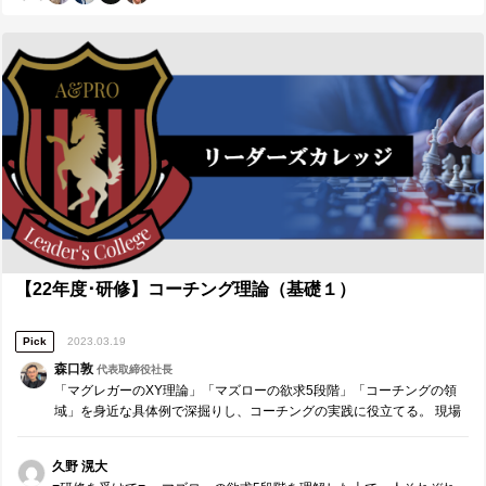
ェクトマネジメントや、タスクではなくゴールを伝えるマネジメント
っていました。 そのことに気付かせてくれた森口さん、運営メンバー
により、的確でスピード感をもって、かつ余裕をもって質の高いアウ
のみなさん、本当にありがとうございます。みなさんとの研修を通し
トプットを生み出すこと。 ２．来月の取組み/残りの活動で、周囲の手
て、自分がこれから何をしなければならないのか、それを実現するた
本として伝えられること ・より大きな組織やプロジェクトに変革や推
めに必要なことは何か、はっきりとさせることができました。次のス
進力をもたらすために、組織を主語にしたうえで常に自分が変わろう
テップは、今回の研修を通して知ったことやはっきりしたことを実行
とし、他者への影響の輪を広げていくこと。 ３．本日、誰に対し、ど
することです。価値を提供できるリーダーになります。 ともに参加し
のような価値を具体的に提供したいか 10期のメンバーに対し、これま
てくれたメンバーのみなさん、本当にありがとうございました。ペア
での自身の成果と振り返りについて、誠実に伝えながら自身の価値を
やグループでのワークが多かった中、みなさんと研修を作り上げるこ
共有することで、さらに大きな舞台で活躍していくにあたっての学び
とができたと思います。みなさんとともに自分に向き合い、成長でき
を提供したい。 山口さんに対して、これから1年間支部を牽引する立場
て本当に良かったです。 ■これからリーダーシップゼミを受ける人への
であるからこそ、自分自身が誠実に取り組み続けることと、欲求に伝
メッセージ■ 今の自分のリーダーシップに自信がある人、自分はリーダ
えることで周囲を巻き込んでいくことの重要性を学びとして提供した
ーに向いていないと思っている人にも参加してほしい。本当に弱みに
い。 ■【Measure・Analyze・NextPlan】本日の振返り■ １．現状・成
向き合うとはどういうことか、「誠実さ」とは何か、信頼や自信に繋
果の把握 1年間を振り返ったうえでの自身の成果や反省、課題に向き合
がることは何かなど、多くの気付きを得られる研修であった。そし
ったことについて改めて言語化することで、自身の今後の伸びしろや
【22年度･研修】コーチング理論（基礎１）
て、その気付きを提供し続けるために必要なことを学び、実行するこ
相手、次の世代への提言などを言葉にすることができた。また、組織
とができた。このような貴重な機会にぜひ参加してほしい。 そして、
視点の行動の結果自分はどんなことを実現できるのかを考える・コー
参加する際には、余計なプライドや偏見などの幼さを脱却し、素の自
Pick
2023.03.19
チングするという点は非常に深い学びであった。 ２．ギャップの分
分で参加してほしい。ありのままの自分で参加すること、自分に向き
析・課題の抽出 与えられた時間の中でのコーチングについては、もっ
合おうという意志を持ったうえで参加すること、知ったことを素直に
森口敦
代表取締役社長
と自身の価値を発揮できると思う。また、ここまでの学びをより大き
実践しようと思うこと、このような姿勢をもってこそ、より多くの価
「マグレガーのXY理論」「マズローの欲求5段階」「コーチングの領
な舞台で活かしていくことが自身の成長に足りない部分の一つだと思
値を提供できるリーダーに成長できると思う。 ■推薦してくれた方への
域」を身近な具体例で深掘りし、コーチングの実践に役立てる。 現場
う。 ３．今後の対策・計画 より大きな舞台で、組織を主語にしたうえ
メッセージ■ 推薦してくださった山田さん、白石さん、本当にありがと
の活動と有機的に結びつける知恵と、今後のプロジェクトに活かす行
でプロジェクト等を動かす立場に入り、組織に変革と推進力をもたら
うございます。今までも自分にチャレンジの機会を与えてくださって
動力。 これらを大切にするリーダーのための研修です。
せる存在に成長したい。 ■今後社会人・リーダーとして、今後も克服し
久野 滉大
いた中でこのような機会をいただき、誠実さとは何か、価値や学びを
ていきたい課題もしくは大切にしていきたいことは何か■ より大きな組
提供するとはどういうことか、そのために必要なことは何かを学ぶこ