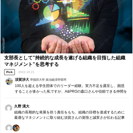
ーに重要度の高い依頼をおろそうとしているものの、本人が自信がな
く受け入れない」というような状況でのアサーティブなコミュニケー
ションの実践だったが、本当にすごく活かせることが多かった。川瀬
さんが伝えてくださった、Iメッセージの効果や、提案・具体性のある
提示をしたとしても相手は納得しているとは限らないこと、非言語的
メッセージが与える影響の大きさについて理解できたので、自分の部
署の大きな仕事をメンバーに任せる際の伝え方として、すぐにでも実
践したい。 ■研修講師（森口敦）へのメッセージ ■ 本日も貴重な機会
をいただきありがとうございました。 自分のコミュニケーションを振
り返ると、パッシブな瞬間やアグレッシブな瞬間もあることに気付き
ました。これらは状況によるものであり、一朝一夕に改善するもので
支部長として”持続的な成長を遂げる組織を目指した組織
もないものの、自分だけでなく他者にもよくない影響を与える瞬間も
マネジメント”を思考する
あると気づきました。リーダーという立場にあるからこそ、4つの柱や
Pick
2022.10.21
7つの基本姿勢を意識したアサーティブなコミュニケーションは非常に
重要になると思うので、相手の言葉を繰り返すことなども含め早速取
須賀渉大
早稲田大学 政治経済学部卒
り入れたいです。
100人を超える学生団体でのリーダー経験。実力不足を露呈し、困惑
することが多かった私ですが、A&PROの森口さんや信頼できる仲間を
頼りながら、組織創りに取り組んでいきました。本日はそんな私だか
らこそ伝えられる”持続的な成長を遂げる組織を目指した組織マネジメ
久野 滉大
ント”について考えたいと思います。
組織の長期的な発展を担う責任をもち、組織の目標を達成するために
最適なマネジメントに取り組む須賀さんの覚悟と誠実さが伝わる記事
でした。 支部長という立場で大きな権限を持っている中でも、組織を
主語にし、最適な決断を勇気をもって繰り返されていると感じます。