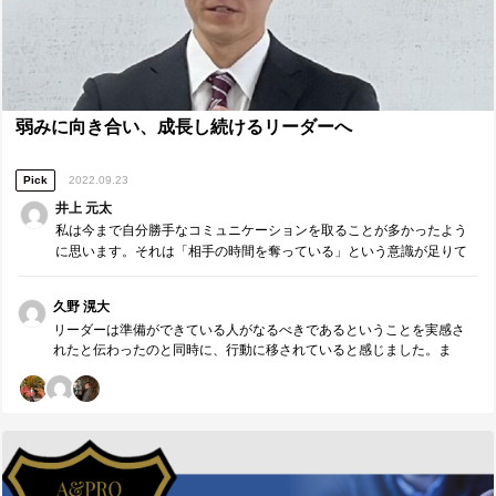
ョン・チーム両方で実行していきたい。また、エンターに対しても、
忘れられないようなアプローチをとっていこうと思う。睡眠について
も、まとまった時間睡眠をとらない日々が続いていたことが続いてい
たが、今回の研修を受けた結果、自分の身体を休めるだけでなく、賢
い頭になるためにも睡眠をまとめてとることは重要だと学んだ。今後
は「まとまった睡眠」を必ずとるように、また、とれるための準備を
行っていこうと思う。 ■研修講師（森口敦）へのメッセージ ■ 森口さ
弱みに向き合い、成長し続けるリーダーへ
ん、本日も貴重で成長できる機会をいただきありがとうございまし
た。記憶のメカニズム、というものについてここまで考えることが生
Pick
2022.09.23
まれて初めてだったのですが、上記のように、今後に活かせることを
多く学ぶことができました。自分が復習するタイミングを意識的に作
井上 元太
ること、それをリーダーとして周りにも発信すること、これを継続し
私は今まで自分勝手なコミュニケーションを取ることが多かったよう
ていき、「忘れられない価値」を提供し続ける存在になります。
に思います。それは「相手の時間を奪っている」という意識が足りて
いなかったからでした。コミュニケーションは「相手に提供したい価
値」を常に意識することが必要です。
久野 滉大
リーダーは準備ができている人がなるべきであるということを実感さ
れたと伝わったのと同時に、行動に移されていると感じました。ま
た、弱みに向き合い、今何をするべきか、今後何をするべきかを考え
続けることができるリーダーだと思います。この姿勢を忘れずにメン
バーを育てられるリーダーであり続けるのと同時に、他のリーダーや
組織に影響力を与えられるリーダーになってほしいと思います。自分
もそんなリーダーになろうとしているので、ともに成長し続けましょ
う。