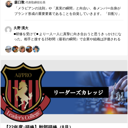
れように、具体的な指示と抽象的な話を織り交ぜながら、組織として
森口敦
代表取締役社長
成長していく必要がある。 ３．今後の対策・計画 8～9月に少しずつ実
「メラビアンの法則」や「真実の瞬間」と向合い、各メンバー自身が
現することができた、本来目指すべきイベントの姿について、さらに
ブランド形成の重要要素であることを自覚していきます。 「目配り」
磨き上げながら時期感ごとに必要なことを盛り込み、実現する。 リー
「気配り」「心配り」の各段階を理解し、「マナー」「サービス」
ダーを育成できるリーダーとして、具体的な指示が必要な場面では提
「ホスピタリティ」「おもてなし」の違いについて研究。 「マニュア
示しながら、成長する機会を提供できるような伝え方も同時に行って
久野 滉大
ル」「サービス」を理解・実践するのは当然。 「ホスピタリティ」
いき、組織として成長する。 そのために、同セクションのリーダー陣
■研修を受けて■ より一人一人に真摯に向き合おうと思うきっかけにな
「おもてなし」を顧客・メンバーに提供したいリーダーのための研修
との認識のすり合わせとこまめな共有は今まで以上に活性化する。
った。相手と接する15秒間（最初の瞬間）で企業や組織は評価される
です。
■【周囲への感謝】リーダーやコーチに具体的に感謝したいこと■ 誰か
ということで、やはり自分自身は目の前のことに向き合う必要があ
ら、どのような価値を頂きましたか。（感謝の気持ちも一緒に） ※最
る。価値を提供する相手である自分のエンターは26人おり、イベント
も潜在ニーズにアプローチし、必要であれば耳の痛いこともアドバイ
企画運営のセクションのリーダーとして価値提供をする相手は複数人
スしてくれたメンバーには名前の前に◎をつけてください。（1人の
いるものの、相手にとってはマイメンターは一人であり、イベント担
み） 井上さん、自分が目指す理想の実現のために必要なことについ
当者は自分と見られる。このことを改めて実感する機会になった。 ■今
て、同じリーダーとしての目線と同時に、メンバーとしての目線から
後に向けて■ マナー・サービス・ホスピタリティ・おもてなしの違いを
もコーチングしていただき、双方の目線から必要なことについての手
理解した上で、一人一人に、目の前のことに誠実に向き合い続けるリ
がかりを提供してくださいました。 ◎鈴木さん、具体的な指示と抽象
ーダーであり続けたい。また、おもてなしやよりよい価値提供を実践
的な話し方の使い分けに対する意見や、各メンバーの現状の状態・組
するために、相手とのコミュニケーションを行うのと同時に、設計側
織状態という観点から見て必要なことについてコーチングしていただ
であるメンバーとのコミュニケーションもより深めていきたい。その
き、自分の今後の方針を明確にすることができました。
ためには、ミーティングの設計等も重要になってくるので、どこを目
指すのか、目的は何かを明確にして、そのために必要な目の前のこと
に取り組んでいきたい。 ■研修講師（森口敦）へのメッセージ ■ 森口
さん、本日も貴重な機会をいただきありがとうございました。本日は
マナー研修ということで、なんとなく知っているものの深くは考えた
ことがないテーマについて学ぶことができ、さらにメンバーとともに
発展したところまで考えることができました。メンバーとのコミュニ
【22年度･研修】幹部研修（8月）