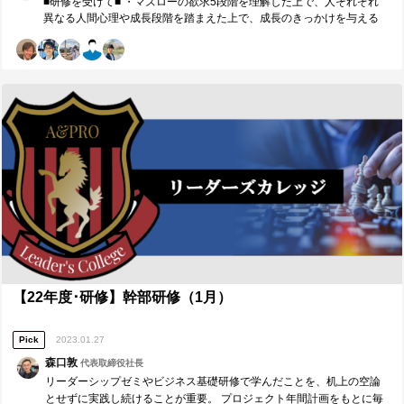
■研修を受けて■ ・マズローの欲求5段階を理解した上で、人それぞれ
織に変革と推進力をもたらすために、 ①常に自分が変わり他者に影響
とができました。これからもいただいたチャレンジの機会に誇りと覚
異なる人間心理や成長段階を踏まえた上で、成長のきっかけを与える
を与えていくことで影響の輪を広げていくことを今後も大切にし、そ
悟をもって取り組み、今回の学びを知っている状態から実行できる状
ことが重要となる。 ・マグレガーの視点のX理論とY理論においても、
れを常に組織を主語にしたうえで行っていきたい。 ②人財育成やマネ
態にすることで、久野に任せてよかったと思われるリーダーになりま
成長段階に応じて使い分けることや、これらの理論をもとにサイクル
ジメントについてはまだまだ第一歩を踏み出しただけだからこそ、よ
す。
を回すことができるようにすることが重要である。 ・仕事上でのミス
り大きなプロジェクト等で挑戦し続けたい。 ■【周囲への感謝】リーダ
については仕事以外にも原因が発生する場合があり、根本的な問題を
ーやコーチに具体的に感謝したいこと■ 誰から、どのような価値を頂き
的確にとらえた上でアプローチすること、的確に問題を捉えることが
ましたか。（感謝の気持ちも一緒に） ※最も潜在ニーズにアプローチ
できる準備をしておくことが大事になる。 ■今後に向けて■ 社会人1年
し、必要であれば耳の痛いこともアドバイスしてくれたメンバーには
目にこれからなる自分にとっては、コーチングや今回学んだ内容を自
名前の前に◎をつけてください。（1人のみ） ◎香山さんから、組織を
分が行う場面は自ずと減るのかもしれない。だからこそ、①積極的に
主語にした行動へとメンバーを導くにあたって、組織視点での行動が
復習やアウトプットを繰り返すこと、②自分がアウトプットでき得る
成果を結んだ先には自分にどのように影響するのかを言語化してもら
場面では手を挙げること、③これを受ける側としての視点も常にもつ
うべきという、深くは考えていなかった観点について学ぶことができ
ことを大事にしたい。 ■研修講師（森口敦）へのメッセージ ■ 森口さ
た。 須賀さんから、本日の取り組みにあたっての指針や目的、ご自身
ん 本日も貴重な機会をいただきありがとうございました。また、臨機
の実体験を共有してもらったことで、本日のこの時間をより有意義に
応変な対応をとってくださったことにも大変感謝しております。今後
することができた。 本田さんから、限られた時間の中で相手に価値提
は自分からクライアントや社内のメンバーなどに対して学びを提供し
供を行うコーチングことについて改めて学びを得られた。
ていけるように取り組んで参ります。 須賀さん 本日はこのような学び
の機会を提供してくださり、ありがとうございました。事前に準備し
て自分に向き合ってくださったので、本当に学びになる時間でした。
【22年度･研修】幹部研修（1月）
今後の人財育成やクライアントとの仕事の際、マネジメントの際には
積極的に今回の理論を理解した上で活用し、最大限のパフォーマンス
Pick
2023.01.27
を常に発揮することで、自信の成長と組織への貢献を繰り返していき
たいと思います。
森口敦
代表取締役社長
リーダーシップゼミやビジネス基礎研修で学んだことを、机上の空論
とせずに実践し続けることが重要。 プロジェクト年間計画をもとに毎