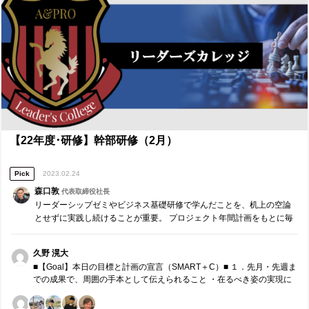
性」有意義な時間の活用、尊敬と遠慮のバランス ■今後に向けて■ いか
もに、人との約束も守り続けることで、信頼と自信に繋げたい。 ③目
にリーダーとして誠実に活用するかどうかが大事だと感じた。メカニ
標に向かって主体的に取り組むように導くコーチング 今までの自分が
ズムを知り、そのうえで活用しようと取り組むことで、誠実な取り組
認識していたコーチングは、コーチングではなかったのだと気付い
みやそれに気づくことができる姿勢、よりインパクトのある効果に結
た。目的・目標とモチベーションを結びつけるコーチングでは、マイ
び付くと思うので、上記の気付きを中心に社会人としてもたくさん活
ンドやスタンスを育てることで受け手のスキルが伸びていく。これを
用したい。 ■研修講師（森口敦）へのメッセージ ■ 森口さん、本日も
実現する際のポイントを自分は今までまったくおさえていなかった。
貴重な機会をいただきありがとうございました。毎回の研修に言える
たとえば、自分は今までのアルバイト先でのトレーニング経験など
ことですが、ただ知識をインプットするだけでなく、気付きを共有し
で、後輩に寄り添っていると思っていたが、このときの行動は共感で
合ったりリーダーとして活かせることに発展させて考えたりすること
はなく、同情であった。つまり、ネガティブな方向への気持ちにアプ
で、より自分がこれからリーダーとして行動する際に活かせる価値を
ローチしていることが多かった。他にも、多くのポイントをおさえら
吸収することができました。特に、「社会的証明」に関する箇所で
れていなかったように思う。これは、人の弱みや負の感情に触れて嫌
の、リーダーとしての気付きの共有については、今までは無意識的に
【22年度･研修】幹部研修（2月）
われるのが怖かったからである。しかし、誠実なリーダーとして幼い
していた取り組みであり、効果を最大限に生かすことができていなか
文化をなくし、目標に向かって主体的に取り組むように導くには、コ
ったので、メカニズムを知ったうえで実践していきたい。
ミュニケーションマップを活用するなどして効果的にアプローチする
Pick
2023.02.24
必要がある。受け手が目標に対してコミットメントできるような設計
森口敦
代表取締役社長
を行い、取り組みや誠実な姿勢も評価できるようなリーダーでありた
リーダーシップゼミやビジネス基礎研修で学んだことを、机上の空論
い。 ■研修参加前後での心境の変化、研修講師やA&PROメンバーへの
とせずに実践し続けることが重要。 プロジェクト年間計画をもとに毎
メッセージ■ 研修の参加前から、自分はリーダーとしての物足りなさや
月、リーダー同士でチームコーチングを実施します。 ※参加者同士で
反省を踏まえて、覚悟と意志をもって取り組もうと思っていました。
役割分担し運営する研修です。
ただ、実際に参加してみると、踏まえていたと思っていた部分が足り
久野 滉大
ていなかったこと、気付きもしなかったような部分があることに気付
■【Goal】本日の目標と計画の宣言（SMART＋C）■ １．先月・先週ま
き、まだまだ準備や弱みに向き合う姿勢が不足していると実感しまし
での成果で、周囲の手本として伝えられること ・在るべき姿の実現に
た。準備ができている人がリーダーをやる。あたりまえのことであ
向けて、深度3で欲求に伝えるコミュニケーションをもとに周囲を巻き
り、自分も、この準備という言葉を覚悟に置き換えてよく用いていま
込みより価値のあるものを生み出すこと。 ・重要度を優先したプロジ
したが、この準備や覚悟は、自分の今までの経験や知識の範疇に収ま