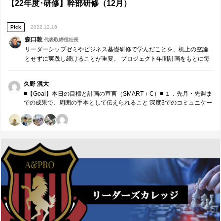
要なことを学ぶことができ、自分と周りの環境の持続的な成長に繋げ
【22年度･研修】幹部研修（12月）
られる学びがありました。これの実践により在るべき姿の実現に向き
合い続けたいです。
Pick
2022.12.16
森口敦
代表取締役社長
リーダーシップゼミやビジネス基礎研修で学んだことを、机上の空論
とせずに実践し続けることが重要。 プロジェクト年間計画をもとに毎
月、リーダー同士でチームコーチングを実施します。 ※参加者同士で
役割分担し運営する研修です。
久野 滉大
■【Goal】本日の目標と計画の宣言（SMART＋C）■ １．先月・先週ま
での成果で、周囲の手本として伝えられること 深度3でのコミュニケー
ション、理念のマネジメントが全員の主体的な取り組みや組織の可能
性の拡大につながる。 ２．来月の取組みで、周囲の手本として伝えら
れること 組織のあるべき姿への誠実な取り組みの姿勢を評価すること
で、メンバーの目標に対する主体的な行動を生み出すことができる。
３．本日、誰に対し、どのような価値を具体的に提供したいか 鈴木さ
んに対し、目の前のメンバーだけでなく、1つ上の視座を持ったうえで
の組織への価値提供についての共有。 赤井さんに対し、採用に関わる
一人として、組織を主語にした取り組みの伝播についての検討。 須賀
さんに対し、自分自身もメンバー目線でなく役割以上の目線を持った
うえでの、同じ目線での組織のあるべき姿の実現と今後の組織の可能
性の拡大への方針の言語化。 ■【Measure・Analyze・NextPlan】本日
の振返り■ １．現状・成果の把握 メンバーのモチベートの仕方やマネ
ジメント等の定性的な部分や、来期という視点を踏まえた上での価値