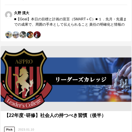
月、リーダー同士でチームコーチングを実施します。 ※参加者同士で
役割分担し運営する研修です。
久野 滉大
■【Goal】本日の目標と計画の宣言（SMART＋C）■ １．先月・先週ま
での成果で、周囲の手本として伝えられること 責任の明確化と情報の
透明性の担保、定期的なFBの繰り返しの中で責任範囲を広げることで
のメンバー育成と組織の強化、可能性の最大化。 クオリティ・コス
ト・納期のバランスを意識した取り組み。 ２．来月の取組みで、周囲
の手本として伝えられること 在るべき姿の実現に向けたモチベートや
達成までの道筋構築。 長期的視点に立った上での引継ぎ。 ３．本日、
誰に対し、どのような価値を具体的に提供したいか 谷さんに対し、引
継ぎにおける長期的視点や思考の時間の重要性、スピード感とタイミ
ングなどでの自分の学びを提供したい。 林さんに対し、年間計画を立
てるにあたっての外せないタイミングや要点だけでなく、支部やメン
バーの巻き込みについての思考について、これまで行ってきたことを
もとに価値を提供したい。 ■【Measure・Analyze・NextPlan】本日の
振返り■ １．現状・成果の把握 引継ぎに当たっての情報の透明性の担
保や責任・権限の明確化の重要性を伝えたり、限られた時間の中で価
値提供をすることに全力を注げたことは良かった。 また、年間を通し
ての計画を立てるという部分を改めて目の当たりにし、定期的な理想
状態の設定と定点観測の場の設置、その状態を繋ぎ合わせるための施
策の検討というPJマネジメントにおいて大事なことも再確認すること
【22年度･研修】社会人の持つべき習慣（後半）
ができた。 ２．ギャップの分析・課題の抽出 リーダーとしての全体の
時間設計は課題であった。時間の変更があったとはいえ、バッファを
Pick
2023.01.10
持たせて進めるべきであり、ここは初心に帰ってすぐに改善したい。