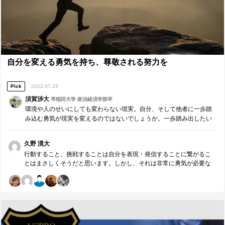
提供するための取り組みを多く行えたと同時に、本日の最後にしてく
場面や、誰とでも関係を構築できる場面が多いと思っていた中で。果
ださったサインの話を含め多くの学びがあり、有意義な時間を過ごす
たしてそれらの行動が自分たちの組織のあるべきリーダーの姿なのか
ことができました。リーダーとして次は上記に記載したようなことに
を見つめなおすことができました。今日の気付きや、上記の今後に向
取り組もうと、行動を明確にすることができました。 誰から、どのよ
けた行動を実現していく中で、本当のチームワークを生み出せるリー
うな価値を頂きましたか。（感謝の気持ちも一緒に） ※最も潜在ニー
ダーになっていきたいと思います。
ズにアプローチし、必要であれば耳の痛いこともアドバイスしてくれ
たメンバーには名前の前に◎をつけてください。（1人のみ） 鈴木さん
自分を変える勇気を持ち、尊敬される努力を
から、メンバーへの期待や要求を伝える際に、目的・もくひょうとモ
チベーションを伝える必要性と、その伝え方の工夫について、改めて
学んだ。 髙橋さんから、議事録のイメージや、リーダーの志向と組織
Pick
2022.07.23
体制のバランスについて、自身の考えを踏まえながら今後に活かせる
須賀渉大
早稲田大学 政治経済学部卒
コーチングをいただいた。 ◎西本さんから、イベントのNPSの改善に
環境や人のせいにしても変わらない現実。自分、そして他者に一歩踏
ついて、アプリ―チするべき箇所の明確化とその実行期限の重要性、
み込む勇気が現実を変えるのではないでしょうか。一歩踏み出したい
今後のアクションについて、今すぐ取り組むべきことを学んだ。
方の背中を押す記事です。
久野 滉大
行動すること、挑戦することは自分を表現・発信することに繋がるこ
とはまさしくそうだと思います。しかし、それは非常に勇気が必要な
ことだとも思います。だからこそ、リーダーは結果だけでなく行動を
評価し、賞賛することが大事になり、それを体現されているのが須賀
さんだと思います。自分に伝えてくれる言葉の一つ一つも、自分以外
のメンバーや組織への言葉も、行動したことや姿勢をよく見ているこ
とが伝わります。これからもその姿勢をともに続け、挑戦や発信、賞
賛で溢れる組織を作り上げられるように、ともに取り組みましょう。