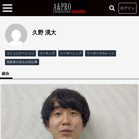
ログイン
久野 滉大
コミュニケーション
コーチング
リーダーシップ
リーダーズカレッジ
実践者が語る注目記事
総合