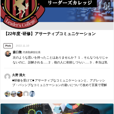
きた時間だった。 今後、来期の組織を運営してくれる後輩への引継ぎ
の際や、会社で働くにあたってリーダーを務める際に、このような説
明をすることで共通理解を強固なものにし、価値を提供したい。 ■研修
講師（森口敦）へのメッセージ ■ 本日も貴重な機会をいただきありが
とうございました。 インサイドアウトと権限・影響の輪の関連性や、
マネジメントとリーダーシップの違いなどについての説明は、特に自
分の脳内を整理させられるようなもので、非常に学びになりました。
今日学んだ価値を提供する相手はすでにいるので、価値提供をしてい
【22年度･研修】アサーティブコミュニケーション
こうと思います。
Pick
2022.11.10
森口敦
代表取締役社長
次のような思いを持ったことはありませんか？ １．そんなつもりじゃ
ないのに、誤解される......２．他の人に依頼しづらい......３．本当は気
が進まないけど、断わるのも悪いし......４．頭にきた、もう許せない！
５．また批判された、そん…
久野 滉大
■研修を受けて■ アサーティブなコミュニケーションと、アグレッシ
ブ・パッシブなコミュニケーションの違いについて改めて言葉で理解
できた。また、4つの柱や7つの基本姿勢については、あたりまえのこ
とであるように見えながらも本質を突いたものが多かった。特に、聞
く・聴く・訊くの違いに関して、潜在的ニーズにアプローチできるか
どうかという点であったり、非言語的メッセージには姿勢等も含まれ
たりすることは本日新たに気づいた学びで、すぐに改善できると感じ
た。 ■今後に向けて■ 本日の最後のケースでは、「期待しているメンバ