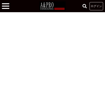
ログイン
ホーム
»
A&PRO・リーダーズカレッジ研修
»
【24年度･研修】リーダーシップパ
ワー理論（基礎2）
【24年度･研修】リーダーシップパワー理論（基礎
2）
2024.09.10
リーダーズカレッジ
実践者が語る注目記事