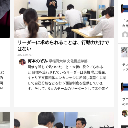
「
自
す
ナ
に
リーダーに求められることは、行動力だけで
の
はない
ー
2023.04.07
河本のぞみ
早稲田大学 文化構想学部
テ
こ
研修を通じて気づいたこと・今後に役立てられるこ
ッ
スに
と 目標を追わされているリーダーは失格 私は現在、
く
的
キャリア支援団体エンカレッジに所属し就活生に対
間
して自己分析などを行う面談制度を提供していま
だ
す。そして、6人のチームのリーダーとして①企業イ
ベント…
プ
の
を
「
に