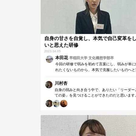
び合えるととても嬉しいです。引き続き宜しくお
致します。
自身の甘さを自覚し、本気で自己変革を
いと思えた研修
2023.04.05
本田花
早稲田大学 文化構想学部卒
今回の研修で弱みを初めて言葉にし、弱みが単に
れたくないものから、本気で克服したいものへと
わっていきました。自分の弱さと向き合うことは
の瞬間は苦しいですが、本気で自己変革をしたい
川村杏
思う原動力になります。今後は自身の弱さから目
自身の弱みと向き合う中で、ありたい「リーダー
背けず、向き合って準備をやりきり、自分にも相
ての姿」を見つけることができたのだと思います
にも約束を積極的にして守り続けられる人になり
事を引き受ける、また周囲に仕事を振る際には最
いと強く思っています。
で責任を持ち、誠実に向き合い続けることが重要
す。研修後、リーダーとして活動する中で弱みと
合いながら、本田さん自身だけでなくメンバーが
に仕事に向き合う環境を作っていますね。本田さ
仕事やメンバーに対する姿勢は、組織のメンバー
長させていると思います。私自身も日々本田さん