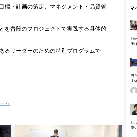
目標・計画の策定、マネジメント・品質管
マ
とを普段のプロジェクトで実践する具体的
｢
実
も
あるリーダーのための特別プログラムで
当
主
る
い
の
ーム
いよ
率
「