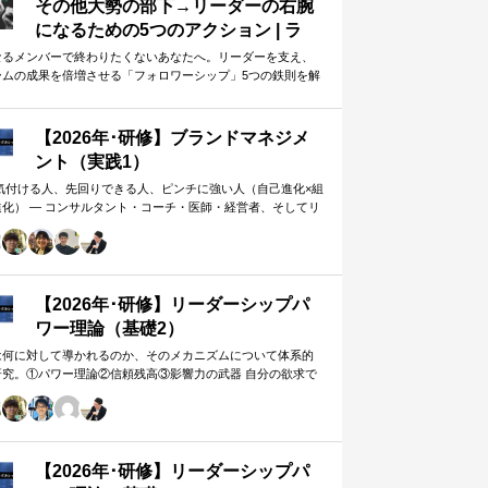
その他大勢の部下→リーダーの右腕
になるための5つのアクション | ラ
イフハッカー・ジャパン
なるメンバーで終わりたくないあなたへ。リーダーを支え、
ームの成果を倍増させる「フォロワーシップ」5つの鉄則を解
します。上司から一目置かれる…
【2026年･研修】ブランドマネジメ
ント（実践1）
 気付ける人、先回りできる人、ピンチに強い人（自己進化×組
進化） ― コンサルタント・コーチ・医師・経営者、そしてリ
ー。A&PR…
【2026年･研修】リーダーシップパ
ワー理論（基礎2）
は何に対して導かれるのか、そのメカニズムについて体系的
研究。①パワー理論②信頼残高③影響力の武器 自分の欲求で
手に働きかけるのではなく、相…
【2026年･研修】リーダーシップパ