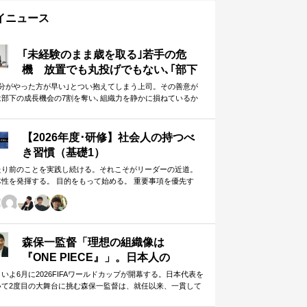
イニュース
｢未経験のまま歳を取る｣若手の危
機 放置でも丸投げでもない､｢部下
に任せることができる上司｣になる
自分がやった方が早い｣とつい抱えてしまう上司。その善意が
は部下の成長機会の7割を奪い､組織力を静かに損ねているか
方法
しれません。
【2026年度･研修】社会人の持つべ
き習慣（基礎1）
たり前のことを実践し続ける。それこそがリーダーの近道。
体性を発揮する。 目的をもって始める。 重要事項を優先す
。 この当たり前のことを、『7つの習慣』をもとに深掘りして
きます。 評論家ではなく、我がこととして取り組むメンバー
ための研修です。
森保一監督「理想の組織像は
『ONE PIECE』」。日本人の
「和」と「魂」を武器に世界へ挑む
いよ6月に2026FIFAワールドカップが開幕する。日本代表を
いて2度目の大舞台に挑む森保一監督は、就任以来、一貫して
①
日本人らしく戦う」…