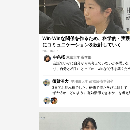
Win-Winな関係を作るため、科学的・実
にコミュニケーションを設計していく
2023.04.07
中条桜
東京大学 薬学部
会話でいかに自分が何も考えていないかを思い知
り、自分と相手にとってwin-winな関係を築くた
配慮を心がけようと思った。他者がどのように配
しながらコミュニケーションを組み立てているか
須賀渉大
早稲田大学 政治経済学部卒
も気付けるようになった。
3日間お疲れ様でした。研修で得た学びに対して
ぜ大切か、どのように有効活用できるか、を考え
られている様子が印象的でした。 ”Win-Winな関
作るため、科学的・実践的にコミュニケーション
計していく” コミュニケーションのゴールは相手
かすことだと思います。相手の行動変容を促す上
ミュニケーションの戦略的な設計や共通点へのフ
カスがとても重要であることを再認識できました
りがとうございます。また、研修などでお会いし