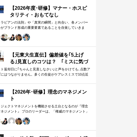
【2026年度･研修】マナー・ホスピ
タリティ・おもてなし
メラビアンの法則」や「真実の瞬間」と向合い、各メンバー
身がブランド形成の重要要素であることを自覚していきま
。 「目配り」「気配り」「心配り」の各段階を理解し、「マ
ー」「サービス」「ホスピタリティ」「おもてなし」の違い
ついて研究。 「マニュアル」「サービス」を理解・実践する
は当然。 「ホスピタリティ」「おもてなし」を顧客・メンバ
に提供したいリーダーのための研修です。
【元東大生直伝】偏差値を｢5上げ
る｣見直しのコツは？ ｢ミスに気づ
かない｣無意味な作業から脱却を…
スト返却日に｢ちゃんと見直しなさい｣と声をかけても､点数ア
プにはつながりません。多くの生徒がケアレスミスで10点近
カギは試験"前"
失っていますが､実は｢見…
【2026年･研修】理念のマネジメン
ト
ロジェクトマネジメントを機能させる土台となるのが『理念
マネジメント』 プロのリーダーは、「権威のマネジメント」
避け、「理念のマネジメント」を構築し、維持し続ける。
好き・嫌い」や「多数決」ではなく、説得力ある提案を互い
尊重する文化を構築したいリーダーのための研修です。