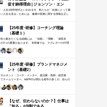
グラムです。
促す納得理由 | ジョンソン・エン
ド・ジョンソン | 東洋経済オンライ
井 人生100年時代といわれる今、私たちが「自身にとって最
よい人生を送る」ためには、健康や医療に関する情報を正し
ン
判断し、適切な選択や行動を…
【25年度･研修】コーチング理論
（基礎１）
が自ら動きたくなる組織には、「信頼」「理解」「成長支
」の3つの要素があります。 本研修では、マグレガーのXY理
・マズローの欲求5段階・コーチングの領域モデルを用いて、
人はなぜ動くのか」「どうすれば自ら動くようになるのか」
、実例を交えて深く学びます。 単なる知識の習得にとどまら
、現場で直面する課題（メンバーの停滞・生徒の伸び悩み・
客対応の難航など）を、“人間理解”を通して紐解く実践型のプ
【25年度･研修】ブランドマネジメ
グラムです。
ント（基礎2）
ンサルタント・コーチ・メンター、政治家・医師・経営者、
してチームリーダー。A&PROが関わる相手の多くが、自らの
在や組織をブランド…
【なぜ、伝わらないのか？】仕事は
「知る」が9割である