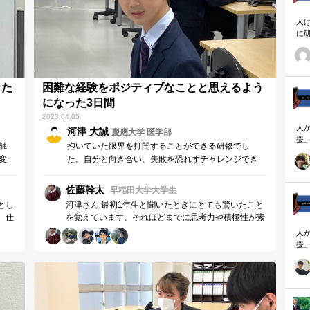
願い
人
に
相
した
困難な経験をポジティブなことと思えるよう
になった3日間
2023.04.05
人
河津 大誠
慶應大学 医学部
援
触
抱いていた限界を打開することができる研修でし
論
変
た。自分と向き合い、失敗を恐れずチャレンジでき
「
そ
る環境であるこの研究を通し、困難なことを経験す
を
と
ることをポジティブに捉えることができるようにな
ず
佐藤幹太
早稲田大学
大学生
顧
を
りました。
とし
河津さん 最初1年生と聞いたときにとても驚いたこと
ロ
手
。仕
を覚えています、それほどまでに思考力や積極性が素
た
後ま
晴らしく、年齢や学年関係なく刺激をもらっていまし
人
で
た。 困難なことを経験することをポジティブにとら
援
向き
えらるようになった河津さんが今後さらに成長してい
論
誠実
く姿が楽しみですし、自分も負けないように一緒に頑
「
んの
張っていきたいと思いました！3日間お疲れ様でし
を
を成
た！
ず
顧
から