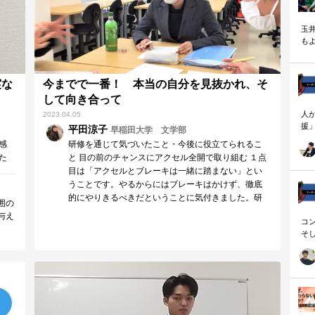
ロ
、あ
して
玉
も
く
実な
今までで一番！ 本当の自分を見抜かれ、そ
して向き合って
人
2023.04.05
援
平田涼子
早稲田大学 文学部
論
感
研修を通じて気づいたこと・今後に役立てられるこ
「
た
と 目の前のチャンスにアクセル全開で取り組む １点
を
価
目は「アクセルとブレーキは一緒に踏まない」とい
ず
成
うことです。やるからにはブレーキはかけず、徹底
顧
的にやりきるべきだということに気付きました。研
ロ
囲の
修前、…
与え
コ
とが
そ
で、
存
常に
の目
ロジ
ダー
って