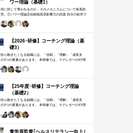
ワー理論（基礎1）
は何に対して導かれるのか、そのメカニズムについて体系的
研究。①パワー理論②信頼残高③影響力の武器 自分の欲求で
手に働きかけるのではなく、相…
【2026･研修】コーチング理論（基
礎3）
が自ら動きたくなる組織には、「信頼」「理解」「成長支
」の3つの要素があります。 本研修では、マグレガーのXY理
・マズローの欲求5段階・コーチングの領域モデルを用いて、
人はなぜ動くのか」「どうすれば自ら動くようになるのか」
、実例を交えて深く学びます。 単なる知識の習得にとどまら
、現場で直面する課題（メンバーの停滞・生徒の伸び悩み・
客対応の難航など）を、“人間理解”を通して紐解く実践型のプ
【25年度･研修】コーチング理論
グラムです。
（基礎2）
が自ら動きたくなる組織には、「信頼」「理解」「成長支
」の3つの要素があります。 本研修では、マグレガーのXY理
・マズローの欲求5段階・コーチングの領域モデルを用いて、
人はなぜ動くのか」「どうすれば自ら動くようになるのか」
、実例を交えて深く学びます。 単なる知識の習得にとどまら
、現場で直面する課題（メンバーの停滞・生徒の伸び悩み・
客対応の難航など）を、“人間理解”を通して紐解く実践型のプ
青学原監督｢ヘルスリテラシー向上｣