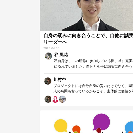
気づきを得ています。今後も共に弱みに向き合い
りたいリーダー像により近付いていくことを応援
います。
自身の弱みに向き合うことで、自他に誠
リーダーへ
2023.04.05
谷 風花
私自身は、この研修に参加している間、常に充実
に溢れていました。自分と相手に誠実に向き合う
め努力し、自分の気づきを共有したことで周囲が
値を得られたとコメントをいただいた時には、達
川村杏
感を感じました。
プロジェクトには自分自身の労力だけでなく、周
人の時間も奪っているからこそ、主体的に価値を
ていくべきであるという視点を本研修にて得るこ
できたのだと思います。研修以降の取り組みの中
谷さんは「相手に価値を与える」ということを非
大切にされていると感じています。プロジェクト
的の先にある顧客に価値を与えるだけでなく、プ
ェクトを共にするメンバーにも価値を与えるリー
として、今後も支部のリーダーとして活躍してい