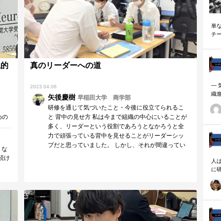
単
チ
説
践的
真のリーダーへの道
―
2023.04.06
織
矢後慶樹
早稲田大学 商学部
ーダ
研修を通じて気づいたこと・今後に役立てられるこ
めの
と 背中の見せ方 私は今まで組織の中心にいることが
慮
多く、リーダーという役割であろうとなかろうと全
に
力で頑張っている背中を見せることがリーダーシッ
プだと思っていました。 しかし、それが間違ってい
、な
ると…
続け
人
係を
に
を設
相
を動
でコ
ォー
。あ
、学