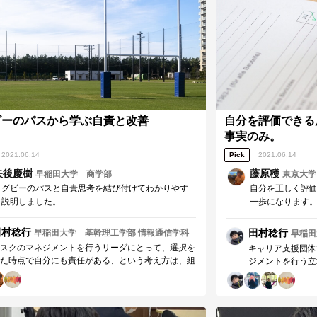
ビーのパスから学ぶ自責と改善
自分を評価できる
事実のみ。
2021.06.14
Pick
2021.06.14
矢後慶樹
藤原穫
早稲田大学 商学部
東京大学
ラグビーのパスと自責思考を結び付けてわかりやす
自分を正しく評
く説明しました。
一歩になります
ことなのでしょ
田村稔行
田村稔行
早稲田大学 基幹理工学部 情報通信学科
早稲田
スクのマネジメントを行うリーダにとって、選択を
キャリア支援団体
た時点で自分にも責任がある、という考え方は、組
ジメントを行う立
を向上させる姿勢において欠かせないものだと感じ
際に自分はできて
した。 また、当時メンバーとして矢後さんのもと
いことです。 と
活動していた私としては、メンバーであろうともち
かがあるわけでは
んこの視点が必要であるということも加えて感じま
ある、という点、