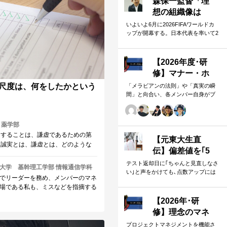
森保一監督「理
ための研修です。
想の組織像は
『ONE
いよいよ6月に2026FIFAワールドカ
ップが開幕する。日本代表を率いて2
PIECE』」。日
度目の大舞台に挑む森保一監督は、
本人の「和」と
就任以来、一貫して「日本人らしく
「魂」を武器に
戦う」…
【2026年度･研
世界へ挑む①
修】マナー・ホ
スピタリティ・
尺度は、何をしたかという
「メラビアンの法則」や「真実の瞬
間」と向合い、各メンバー自身がブ
おもてなし
ランド形成の重要要素であることを
自覚していきます。 「目配り」「気
配り」「心配り」の各段階を理解
 薬学部
し、「マナー」「サービス」「ホス
価することは、謙虚であるための第
ピタリティ」「おもてなし」の違い
【元東大生直
。誠実とは、謙虚とは、どのような
について研究。 「マニュアル」「サ
伝】偏差値を｢5
うか。
ービス」を理解・実践するのは当
上げる｣見直しの
テスト返却日に｢ちゃんと見直しなさ
然。 「ホスピタリティ」「おもてな
大学 基幹理工学部 情報通信学科
い｣と声をかけても､点数アップには
し」を顧客・メンバーに提供したい
コツは？ ｢ミス
でリーダーを務め、メンバーのマネ
つながりません。多くの生徒がケア
リーダーのための研修です。
に気づかない｣無
場である私も、ミスなどを指摘する
レスミスで10点近く失っていますが､
意味な作業から
いるかというのは意識せざるを得な
実は｢見…
【2026年･研
はいえ、これに関して一発逆転の何
脱却を…カギは
修】理念のマネ
なく、やはり日々の姿の積み上げで
試験"前"
ジメント
リーダーには誰よりも誠実さが求め
プロジェクトマネジメントを機能さ