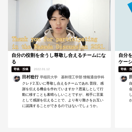
がどの欲求を求めているか。 信頼について。自分が
相手にしてきたことを信頼残高として冷静に振り返る
(人に聞かないと信頼されているかわからないという
状況かから脱する)。約束を守るだけでなく、毎回誠
実に行動しているか、自分から提案しているか、見な
いふりをしていないかなど振り返る観点を多く得るこ
とができた。 信頼の引き出しは簡単にできてしまう
が預け入れは簡単に積み重なることではない。 ■今後
に向けて■ 影響力について、自分の傾向を知ることが
できた。自分の場合は合理、理屈などに影響されやす
いと感じたし、何よりサークルなどでそれらに偏って
自分の役割を全うし尊敬し合えるチームにな
自分
コミュニケーションを取っていたことにも気づくこと
る
ケー
ができた。 一人ひとりが組織やその活動に対して何
寄稿・投稿
2022.01.12
寄稿・
を求めているかを手がかりに「この人にこう言ったら
このように返ってくるだろうな」というものを想定し
田村稔行
早稲田大学 基幹理工学部 情報通信学科
ながら行動できるようになりたい。 ■研修講師（森口
クレド2.互いに尊敬し合えるチームであれ 普段、感
敦）へのメッセージ ■ 森口さん。影響と信頼につい
謝を伝える機会を作れていますか？恩返しとして行
てそれぞれを深く掘り下げる時間を作っていただいた
動に移すことも素晴らしいことですが、相手に言葉
ことで、日常的にできていたこと、できていいかなっ
として感謝を伝えることで、より有り難さをお互い
たことやその傾向について把握することができまし
に認識することができるのではないでしょうか。
た。日常的にも理屈に頼ってしまうといった傾向があ
るので、それぞれを底上げしながら様々な領域に対応
することを目指します。 上野さん。グループワーク
を進行していただきありがとうございました。周囲の
3名は歯科学生PJのメンバーではありましたが、個人