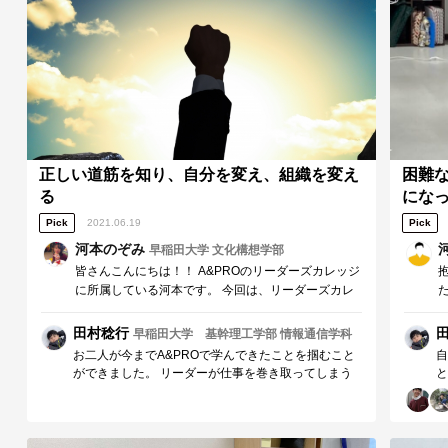
し
で
正しい道筋を知り、自分を変え、組織を変え
困難
る
になっ
Pick
2021.06.19
Pick
河本のぞみ
早稲田大学 文化構想学部
皆さんこんにちは！！ A&PROのリーダーズカレッジ
に所属している河本です。 今回は、リーダーズカレ
ッジでの学びを経てどのように自分自身が成長でき
たのか、別で所属しているキャリア支援団体の活動
田村稔行
早稲田大学 基幹理工学部 情報通信学科
にどのように生かすことができたのかについ…
お二人が今までA&PROで学んできたことを掴むこと
自
ができました。 リーダーが仕事を巻き取ってしまう
と
といった問題などは現在私自身が抱えているものでも
ょ
あり、リーダーの抱える課題の共通性を感じました。
け
私自身これからも様々な課題にぶつかると思います
ま
が、他のメンバーからの意見とも向き合いながら、実
な