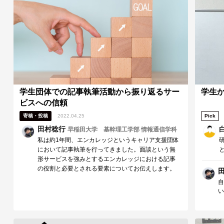
という名前です。しかし、リーダーでなくとも、チー
同
ムにおいて各メンバーが研修で学んだことを意識する
だ
ことの重要性に気づかれたのではないかと思います。
焼
伊藤さんが今後、リーダーとして準備ができ次第、チ
て
ームに貢献して活躍していくことを応援しています。
学生団体での記事執筆活動から振り返るサー
学生
ビスへの信頼
寄稿・投稿
2022.04.25
Pick
田村稔行
早稲田大学 基幹理工学部 情報通信学科
私は約1年間、エンカレッジというキャリア支援団体
において記事執筆を行ってきました。面談という無
形サービスを強みとするエンカレッジにおける記事
の役割と必要とされる要素についてお伝えします。
自
い
る
実
れ