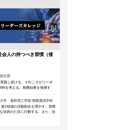
】社会人の持つべき習慣（後
役社長
を実践し続ける。それこそがリーダ
-WINを考える。相乗効果を発揮す
理解される。刃を研ぐ。 この当た
7つの習慣』をもとに深掘りしてい
大学 基幹理工学部 情報通信学科
ではなく、我がこととして取り組…
 ・第2領域の活動割合を増やす。習慣
な目的のた目に行動する。また、自
だけでなく、チームでの時間におい
の時間を減らし、第2領域に移動す
を作り出す。 ・Win-winそして相