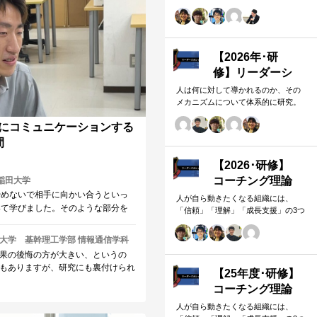
①パワー理論②信頼残高③影響力の
う中で、そのようなアクションプラ
武器 自分の欲求で相手に働きかける
ないでしょうか。 研修の場にとど
のではなく、相…
レッジでの活動において学んだこと
、平本さんのさらなる成長となるこ
【2026年･研
す！
修】リーダーシ
ップパワー理論
人は何に対して導かれるのか、その
メカニズムについて体系的に研究。
（基礎1）
①パワー理論②信頼残高③影響力の
にコミュニケーションする
武器 自分の欲求で相手に働きかける
のではなく、相…
間
【2026･研修】
コーチング理論
稲田大学
やめないで相手に向かい合うといっ
（基礎3）
人が自ら動きたくなる組織には、
いて学びました。そのような部分を
「信頼」「理解」「成長支援」の3つ
践の場として、迷っている方は参加
の要素があります。 本研修では、マ
グレガーのXY理論・マズローの欲求
すすめしたいです。
大学 基幹理工学部 情報通信学科
5段階・コーチングの領域モデルを用
果の後悔の方が大きい、というの
いて、 「人はなぜ動くのか」「どう
もありますが、研究にも裏付けられ
すれば自ら動くようになるのか」
【25年度･研修】
、学びになりました。 細貝さん
を、実例を交えて深く学びます。 単
コーチング理論
相手への誠実な向き合い方について
なる知識の習得にとどまらず、現場
（基礎2）
に感じます。研修を通して体感した
人が自ら動きたくなる組織には、
で直面する課題（メンバーの停滞・