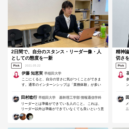
践を見据えて毎回の研修から学び取っていきます。
が
も
す
2日間で、自分のスタンス・リーダー像・人
精神
としての態度を一新
切さ
Pick
2021.05.22
Pick
伊藤 知恵実
早稲田大学
ここにくると、自分の甘さに気がつくことができま
す。通常のインターンシップは「業務体験」が多い
と思いますが、ここではそれを越えた、人としてあ
るべき姿を学ぶことができます。
田村稔行
早稲田大学 基幹理工学部 情報通信学科
リーダーとは準備ができている人のこと。 これは、
メ
リーダー以外は準備ができていなくても良いという意
ニ
味ではなく、チームのために主体的に動き準備ができ
す
ているメンバーが結果的にリーダーになるということ
こ
だと考えています。 この研修はリーダーシップゼミ
同