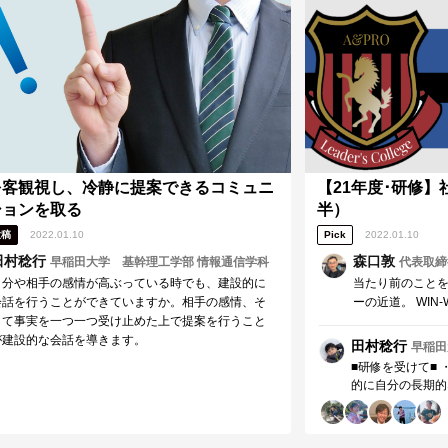
を客観視し、冷静に提案できるコミュニ
【21年度･研修
ションを取る
半）
投稿
2022.01.10
Pick
2022.01.10
田村稔行
森口敦
早稲田大学 基幹理工学部 情報通信学科
代表取締
自分や相手の感情が高ぶっている時でも、建設的に
当たり前のこと
会話を行うことができていますか。相手の感情、そ
ーの近道。 WIN
して事実を一つ一つ受け止めた上で提案を行うこと
る。理解してから
が建設的な会話を導きます。
り前のことを、『
田村稔行
早稲田
きます。 評論家
■研修を受けて■
的に自分の長期的
分の時間について
ても第1, 3領域
る、第2領域の活動