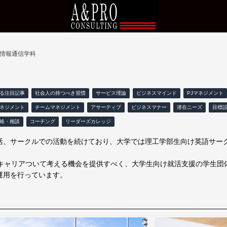
 情報通信学科
る注目記事
社会人の持つべき習慣
サービス理論
ビジネスマインド
PJマネジメント
ネジメント
チームマネジメント
アサーティブ
ビジネスマナー
潜在ニーズ
目標
絡・相談
コーチング
リーダーズカレッジ
活、サークルでの活動を続けており、大学では理工学部生向け英語サー
がキャリアついて考える機会を提供すべく、大学生向け就活支援の学生団
運用を行っています。