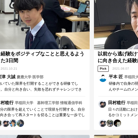
た。 誰もが互いの約束を果たすことに対して誠実
られていると改め
ある、そんな組織を目指します。
実のみによって自
あるという点。こ
にもなり得ると考
リーダーとしてあ
実を用いて自分を
ることを目指しま
な経験をポジティブなことと思えるよう
以前から逃げ続け
た3日間
に向き合えた経験
2021.10.21
Pick
2021.08.07
河津 大誠
平本 匠
慶應大学 医学部
早稲田
抱いていた限界を打開することができる研修でし
研修内で自身の
た。自分と向き合い、失敗を恐れずチャレンジでき
んやチームのメ
る環境であるこの研究を通し、困難なことを経験す
声をかけてくだ
ることをポジティブに捉えることができるようにな
りましたが、そ
田村稔行
田村稔行
早稲田大学 基幹理工学部 情報通信学科
早稲田
りました。
と、そしてその
分の限界を超えていくことで現状を打開する。自分
日々の活動におけ
えたこと。これ
向き合って再スタートを切ることは重要な一歩でし
るかコミットメン
に向き合う姿勢
う。 その中でも、困難を恐れずチャレンジしてい
ーマンスを発揮す
きました。
ることは河津さんの大きな強みになっていくと感じ
バーに関しても非
す。 河津さんには自分が誠実な姿勢を持つだけで
標をコミットメン
く、誠実な姿勢が評価される環境を作っていくこと
を達成し自信を積