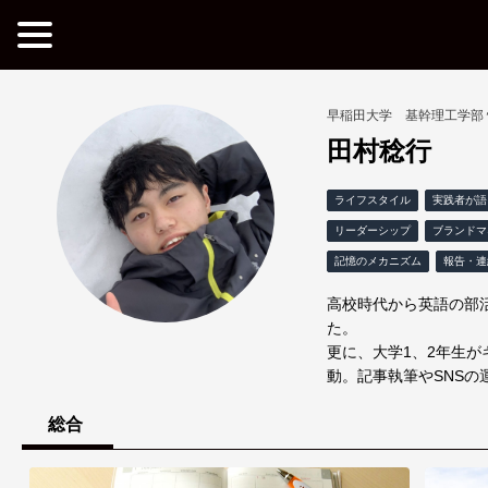
早稲田大学 基幹理工学部
田村稔行
ライフスタイル
実践者が語
リーダーシップ
ブランドマ
記憶のメカニズム
報告・連
高校時代から英語の部
た。
更に、大学1、2年生
動。記事執筆やSNSの
総合