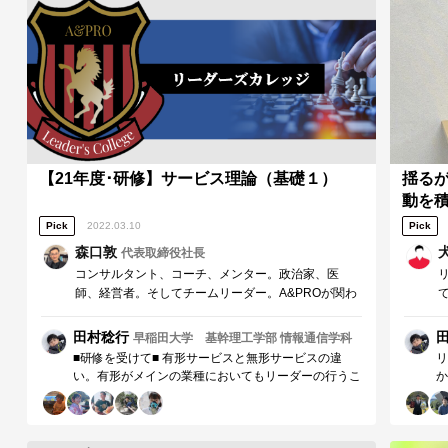
の
し
【21年度･研修】サービス理論（基礎１）
揺る
動を
Pick
2022.03.10
Pick
森口敦
代表取締役社長
コンサルタント、コーチ、メンター。政治家、医
師、経営者。そしてチームリーダー。A&PROが関わ
る相手の多くが無形サービスを中心に活躍してい
る。 生産と消費が同時に行われる無形サービス。有
田村稔行
早稲田大学 基幹理工学部 情報通信学科
形サービスと違って、生産と消費の間で品質管理
■研修を受けて■ 有形サービスと無形サービスの違
リ
は…
い。有形がメインの業種においてもリーダーの行うこ
か
とや組織運営についてはまさに無形サービスである。
ま
どこまで固定化してどこからに柔軟性を持たせるか。
こ
サービスを打つときにはどの要因(信頼性、反応性な
な