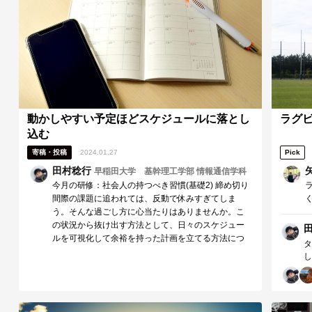
動かしやすい予定ほどスケジュールに落とし
ラグ
込む
寄稿・投稿
2024.01.27
Pick
田村稔行
早稲田大学 基幹理工学部 情報通信学科
今月の研修：社会人の持つべき習慣(基礎2) 締め切り
間際の課題に追われては、反動で休みすぎてしま
う。そんな過ごし方に心当たりはありませんか。こ
の状況から抜け出す方法として、日々のスケジュー
ルを可視化して余裕を持った計画を立てる方法につ
タ
いてご…
し
織
ま
で
ろ