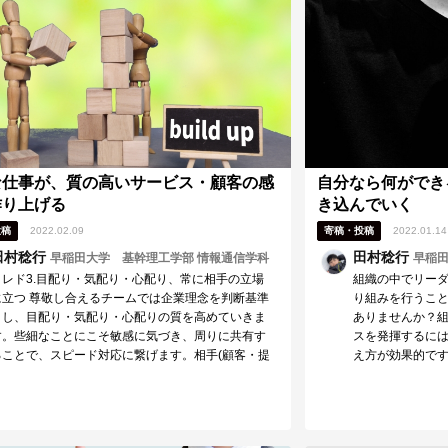
信を持つ、行動できるそして周囲への行動を促すよ
経験を活かし、目
導けるリーダーへと更に成長されることを応援して
て謙虚に取り組み
ます！
す！
な仕事が、質の高いサービス・顧客の感
自分なら何ができ
作り上げる
き込んでいく
投稿
2022.02.09
寄稿・投稿
2022.01.14
田村稔行
田村稔行
早稲田大学 基幹理工学部 情報通信学科
早稲田
クレド3.目配り・気配り・心配り、常に相手の立場
組織の中でリー
に立つ 尊敬し合えるチームでは企業理念を判断基準
り組みを行うこ
とし、目配り・気配り・心配りの質を高めていきま
ありませんか？
す。些細なことにこそ敏感に気づき、周りに共有す
スを発揮するに
ることで、スピード対応に繋げます。相手(顧客・提
え方が効果的で
携先…