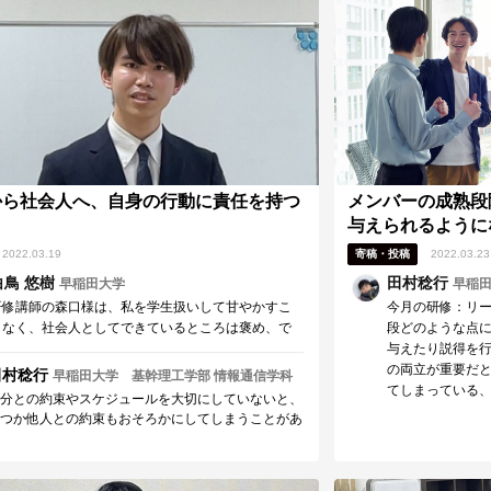
様の悩みを抱える人が多いと感じます。研修で学ん
その重要性をもと
ことを活かし、花﨑さんが周囲のメンバーが完全燃
他の活動でも、周
できるよう、自分自身や周囲のメンバーと向き合っ
向き合われること
いくことを応援しています！
から社会人へ、自身の行動に責任を持つ
メンバーの成熟段
与えられるように
2022.03.19
寄稿・投稿
2022.03.23
白鳥 悠樹
田村稔行
早稲田大学
早稲田
研修講師の森口様は、私を学生扱いして甘やかすこ
今月の研修：リー
となく、社会人としてできているところは褒め、で
段どのような点
きていないところはしっかりできるように宣言させ
与えたり説得を行
てくださった。2日間で学生としての甘えについて顧
の両立が重要だ
田村稔行
早稲田大学 基幹理工学部 情報通信学科
みて向き合うことができた。学生だから」という理
てしまっている
分との約束やスケジュールを大切にしていないと、
由で社会人に甘やかされてきたり、時間が有り余っ
ょうか…
つか他人との約束もおそろかにしてしまうことがあ
ていることが当然であると感じたりしている人がほ
のではないでしょうか。他人に見えない部分でも誠
とんどだと思う。そのような人にこそ研修を受けて
に対応する人こそが社会人として周囲からも信頼さ
ほしい。
ていきます。 白鳥さんが、自信を積み重ね、学生