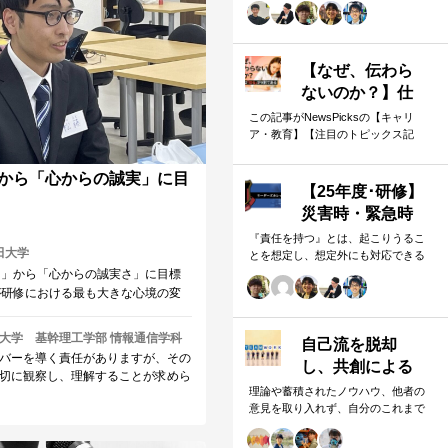
手の多くが、自らの存在や組織をブ
実践型のプログラムです。
ランド…
【なぜ、伝わら
ないのか？】仕
事は「知る」が9
この記事がNewsPicksの【キャリ
ア・教育】【注目のトピックス記
割である
事】で紹介され、話題になっていま
す。 本記事は、渾身の企画やメッセ
から「心からの誠実」に目
ージがなぜ…
【25年度･研修】
災害時・緊急時
の対応
『責任を持つ』とは、起こりうるこ
田大学
とを想定し、想定外にも対応できる
状態でいること。メンバーと顧客の
さ」から「心からの誠実さ」に目標
生命を、机上の空論でなく、本気で
が研修における最も大きな心境の変
守るリーダのため…
約束の遂行に集中力のすべてを向け
るようになっていたと思います。森
大学 基幹理工学部 情報通信学科
自己流を脱却
力で気づくことができていなかった
バーを導く責任がありますが、その
し、共創による
いてストレートに伝えていただけた
切に観察し、理解することが求めら
品質高いサービ
謝しています。
理論や蓄積されたノウハウ、他者の
えて、土台としてリーダーとしての
意見を取り入れず、自分のこれまで
スを創り出す
いることも重要です。 研修での、
の経験や能力に頼りすぎて、失敗し
めに集中力のすべてを向けたという
た経験はないでしょうか。自己流を