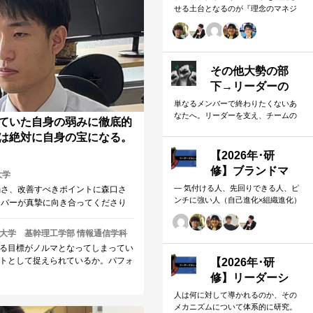
て感じました。 また、謙虚さは事
せる土台となるのが『理念のマネジ
分を正しく評価しているかどうかで
メント』 プロのリーダーは、「権威
れは、主観の評価では傲慢にも卑屈
のマネジメント」を避け、「理念の
マネジメント」を構築し、維持し続
えましたし、そしてこれらどちらも
ける。 「好き・嫌い」や「多数決」
るべき姿ではありません。今後、事
ではなく、説得力ある提案を互いに
その他大勢の部
より正しく評価できるリーダーとな
尊重する文化を構築したいリーダー
す。
下→リーダーの
のための研修です。
右腕になるため
単なるメンバーで終わりたくないあ
なたへ。リーダーを支え、チームの
の5つのアクショ
ていた自身の弱みに徹底的
成果を倍増させる「フォロワーシッ
ン | ライフハッ
は絶対に自身の宝になる。
プ」5つの鉄則を解説します。上司か
カー・ジャパン
ら一目置かれる…
【2026年･研
修】ブランドマ
大学
ネジメント（実
― 気付ける人、先回りできる人、ピ
弱さ、改善すべきポイントに森口さ
ンチに強い人（自己進化×組織進化）
践1）
ンバーが真摯に向き合ってくださり
― コンサルタント・コーチ・医師・
さったこと、時には厳しい言葉もあ
経営者、そしてリーダー。A&PR…
れらを全て素直に受け入れられたこ
大学 基幹理工学部 情報通信学科
弱さに自分自身が一番真摯に向き合
る目標がノルマとなってしまってい
らによって自身の弱さに対して真剣
トとして捉えられているか。パフォ
【2026年･研
を研修後の私は身につけることがで
るために自分だけでなく周囲のメン
修】リーダーシ
常に重要な観点だと思います。 目
ップパワー理論
人は何に対して導かれるのか、その
トとして捉え、自分ごととして約束
メカニズムについて体系的に研究。
（基礎2）
み上げること。平本さんは研修にお