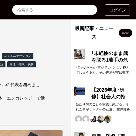
ログイン
最新記事・ニュー
more
ス
｢未経験のまま歳
コミュニケーション
を取る｣若手の危
設定
責任・権限・義務
機 放置でも丸
｢自分がやった方が早い｣とつい抱え
てしまう上司。その善意が実は部下
投げでもない､
の成長機会の7割を奪い､組織力を静
｢部下に任せるこ
かに損ねているかもしれません。
クルの代表を務めまし
とができる上司｣
【2026年度･研
になる方法
修】社会人の持
体「エンカレッジ」で活
つべき習慣（基
当たり前のことを実践し続ける。そ
れこそがリーダーの近道。 主体性を
礎1）
発揮する。 目的をもって始める。 重
要事項を優先する。 この当たり前の
ことを、『7つの習慣』をもとに深掘
りしていきます。 評論家ではなく、
我がこととして取り組むメンバーの