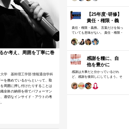
の前のことにまさに心から誠実そし
脱却し、周囲を巻き込みながら組織
続け活躍されることを応援していま
の成果に貢献する方法をお伝えしま
す。
【25年度･研修】
責任・権限・義
務
責任・権限・義務。 言葉だけを知っ
ていても意味がない。 責任・権限・
義務の違いと互いの関係 報告・連
絡・相談の違いと「判断・決断」と
の関係 報告・連絡・相談のタイミン
るか考え、周囲を丁寧に巻
グと「マネジメント・人材育成」の
関係 これらを理解し、効果的に使い
感謝を糧に、自
分けることが重要。 理屈と機能を理
他を豊かに
解し、チームワークを大きく向上し
感謝は大事だと分かっているけれ
たいリーダーのための研修です。
大学 基幹理工学部 情報通信学科
ど、感謝を後回しにしてしまう。そ
ダーを務めているからといって、取
んな方に、感謝の価値を改めて実感
とを周囲に押し付けたりすることは
していただき、実践するための準備
組織全体の納得を得てパフォーマン
となるメッセージになればと思いま
す。
は、適切なインサイド・アウトの考
す。