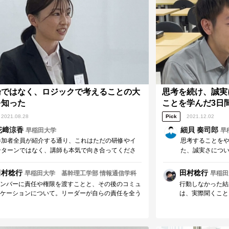
できるのではないでしょうか。 どのような場面で
いて自身と向き合
誠実に挑戦し続けて活躍されることを応援していま
ンを捉えたのでは
！ リーダーズカレッジ:田村
まらず今後エンカ
を実践することで
とを応援していま
論ではなく、ロジックで考えることの大
思考を続け、誠実
を知った
ことを学んだ3日
2021.08.28
Pick
2021.12.02
花﨑涼香
細貝 奏司郎
早稲田大学
早
参加者全員が紹介する通り、これはただの研修やイ
思考することを
ンターンではなく、講師も本気で向き合ってくださ
た、誠実さにつ
り、参加者全員が限界以上にやり切るプログラムに
変えていける実
なっているため、遂行するには大きな覚悟と目的が
されることをお
田村稔行
田村稔行
早稲田大学 基幹理工学部 情報通信学科
早稲田
必要です。しかし、受講することで今まで気づかな
ンバーに責任や権限を渡すことと、その後のコミュ
行動しなかった結
かったこと、新たな学びをたくさん得られる研修を
ケーションについて。リーダーが自らの責任を全う
は、実際聞くこと
通じて、必ず一歩成長することができます。
るためにも、そのように周囲のメンバーに向き合う
ているとのことで
とは欠かせないものであると感じました。 また、
は、会話を通した
じ大学生として、不完全燃焼になってしまうという
特に学ばれたよう