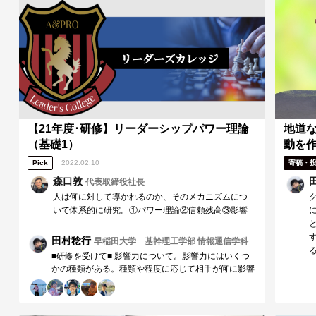
ど)を狙いに行くか予め計画を立てておく。アンケー
自
トはその要因に関する確認として存在する(事後アン
う
ケートありきのサービスではない)。 ■今後に向けて■
い
実行する前には相手になってほしいイメージを考えて
行動し、実行後はなぜそのような結果になったのか原
因を特定する。 1.ターゲット像そして相手にどのよう
な行動をしてもらうかという想定まで組んで施策を打
つようにしたいです。例：記事を読んだ後に面談に申
し込んでもらう。抜粋(要約)から記事本文を読んでも
らう、など。 2.上手くいかなかった場合だけでなく、
上手くいった場合にもなぜその結果になったのか、相
【21年度･研修】リーダーシップパワー理論
地道
性なのかやり方なのかを特定して、「なぜだか成功し
（基礎1）
動を
ている」をなくす。それら要因を周囲にも活かせるよ
Pick
2022.02.10
寄稿・
うにまとめる。 ■研修講師（森口敦）へのメッセー
ジ ■ 森口さん。本日も研修ありがとうございまし
森口敦
代表取締役社長
た。エンカレッジとA&PROで1年間行ってきた記事執
人は何に対して導かれるのか、そのメカニズムにつ
筆を軸にどのような視点が更に必要か、両活動の違い
いて体系的に研究。①パワー理論②信頼残高③影響
なども振り返りながら浮き彫りにすることができまし
力の武器 自分の欲求で相手に働きかけるのではな
た。 星野さん。グループで互いに気付きを得やすい
く、相手の欲求に応じ合理的に働きかける。そんな
田村稔行
早稲田大学 基幹理工学部 情報通信学科
ように時間管理をしていただきありがとうございまし
影響力のあるリーダーを目指す人財のための研修で
た。周囲のメンバーの意見もあり、1年間で当たり前
■研修を受けて■ 影響力について。影響力にはいくつ
す。
と思っていたものの改善した方が良いものを見出すこ
かの種類がある。種類や程度に応じて相手が何に影響
とができました。
されやすいかを想定して対応できるようにする。一方
で、自分が影響されやすい種類について相手にもそれ
を用いて説得してしまう傾向がある。重要なのは相手