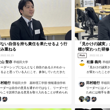
段階を超えて社会人として責任を持ったリーダーと
て活躍されることを応援しています！
がない自信を持ち責任を果たせるよう行
「見かけの誠実」
積み重ねる
標が変わった研修
2022.02.23
Pick
2022.02.23
犬山 聖存
松藤 義尚
早稲田大学
早稲
リーダーシップになんとなく自信のある人やわかっ
「見かけの誠実
てるよと思っている人にこそ、参加していただきた
が変わったこと
い研修です。研修で学んだことを活かし、諦めず活
化です。自分の
動し、より説得力のある意見は真に納得して取り入
るよう行動でき
田村稔行
田村稔行
早稲田大学 基幹理工学部 情報通信学科
早稲田
れる本質的な謙虚さを手に入れたいと思います。
口さんには、独
ーダーは自分の意見を通すのではなく、リーダーだ
リーダーにはメン
自分の弱さにつ
らこそ説得力ある意見を取り入れることが求められ
ためには相手を適
こと、本当に感
す。準備のできたリーダーになるために、気付いた
れています。 加
とを見過ごさず行動に移し続けることは一つの鍵に
信頼を積み重ねて
るのではないでしょうか。 犬山さんが揺るぎない
約束を遂行するた