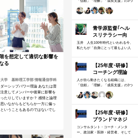
に、エンカレッジにとどまらずその
「信頼」「理解」「成長支援」の3つ
生徒の伸び悩み・顧客対応の難航な
囲、そして自分自身にも誠実な姿で
の要素があります。 本研修では、マ
ど）を、“人間理解”を通して紐解く
グレガーのXY理論・マズローの欲求
実践型のプログラムです。
を応援しています！
5段階・コーチングの領域モデルを用
いて、 「人はなぜ動くのか」「どう
すれば自ら動くようになるのか」
青学原監督｢ヘル
を、実例を交えて深く学びます。 単
スリテラシー向
なる知識の習得にとどまらず、現場
上｣促す納得理由
玉井 人生100年時代といわれる今、
で直面する課題（メンバーの停滞・
私たちが「自身にとって最もよい人
生徒の伸び悩み・顧客対応の難航な
| ジョンソン・エ
生を送る」ためには、健康や医療に
ど）を、“人間理解”を通して紐解く
ンド・ジョンソ
階を想定して適切な影響を
関する情報を正しく判断し、適切な
実践型のプログラムです。
ン | 東洋経済オ
なる
選択や行動を…
【25年度･研修】
ンライン
コーチング理論
（基礎１）
大学 基幹理工学部 情報通信学科
人が自ら動きたくなる組織には、
「信頼」「理解」「成長支援」の3つ
ダーシップパワー理論 あなたは普
の要素があります。 本研修では、マ
に注意してメンバーや後輩に影響を
グレガーのXY理論・マズローの欲求
ったりしていますか？ 感情と論理
5段階・コーチングの領域モデルを用
と思いながらもどちらか一方に偏っ
いて、 「人はなぜ動くのか」「どう
、ということもあるのではないでし
すれば自ら動くようになるのか」
【25年度･研修】
を、実例を交えて深く学びます。 単
ブランドマネジ
なる知識の習得にとどまらず、現場
メント（基礎2）
コンサルタント・コーチ・メンタ
で直面する課題（メンバーの停滞・
ー、政治家・医師・経営者、そして
生徒の伸び悩み・顧客対応の難航な
チームリーダー。A&PROが関わる相
ど）を、“人間理解”を通して紐解く