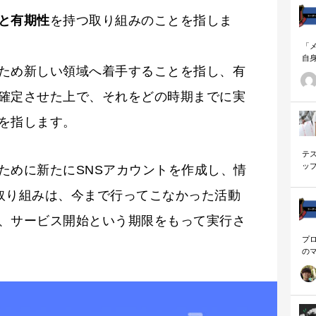
と有期性
を持つ取り組みのことを指しま
「
自
ため新しい領域へ着手することを指し、有
す
ナ
に
確定させた上で、それをどの時期までに実
の
ー
を指します。
テ
ッ
ために新たにSNSアカウントを作成し、情
く
取り組みは、今まで行ってこなかった活動
、サービス開始という期限をもって実行さ
プ
の
を
「
に