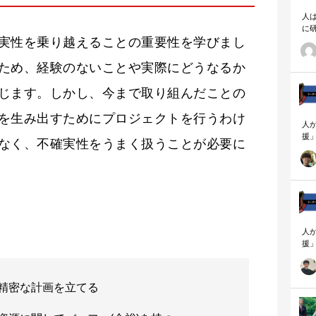
人
に
実性を乗り越えることの重要性を学びまし
相
ため、経験のないことや実際にどうなるか
じます。しかし、今まで取り組んだことの
を生み出すためにプロジェクトを行うわけ
人
援
なく、不確実性をうまく扱うことが必要に
論
「
を
ず
顧
ロ
人
援
論
「
を
精密な計画を立てる
ず
顧
ロ