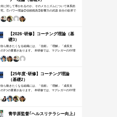
は何に対して導かれるのか、そのメカニズムについて体系的
研究。①パワー理論②信頼残高③影響力の武器 自分の欲求で
手に働きかけるのではなく、相…
【2026･研修】コーチング理論（基
礎3）
が自ら動きたくなる組織には、「信頼」「理解」「成長支
」の3つの要素があります。 本研修では、マグレガーのXY理
・マズローの欲求5段階・コーチングの領域モデルを用いて、
人はなぜ動くのか」「どうすれば自ら動くようになるのか」
、実例を交えて深く学びます。 単なる知識の習得にとどまら
、現場で直面する課題（メンバーの停滞・生徒の伸び悩み・
客対応の難航など）を、“人間理解”を通して紐解く実践型のプ
【25年度･研修】コーチング理論
グラムです。
（基礎2）
が自ら動きたくなる組織には、「信頼」「理解」「成長支
」の3つの要素があります。 本研修では、マグレガーのXY理
・マズローの欲求5段階・コーチングの領域モデルを用いて、
人はなぜ動くのか」「どうすれば自ら動くようになるのか」
、実例を交えて深く学びます。 単なる知識の習得にとどまら
、現場で直面する課題（メンバーの停滞・生徒の伸び悩み・
客対応の難航など）を、“人間理解”を通して紐解く実践型のプ
青学原監督｢ヘルスリテラシー向上｣
グラムです。