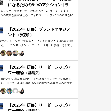
になるための5つのアクション | ラ
イフハッカー・ジャパン
なるメンバーで終わりたくないあなたへ。リーダーを支え、
ームの成果を倍増させる「フォロワーシップ」5つの鉄則を解
します。上司から一目置かれる…
【2026年･研修】ブランドマネジメ
ント（実践1）
 気付ける人、先回りできる人、ピンチに強い人（自己進化×組
進化） ― コンサルタント・コーチ・医師・経営者、そしてリ
ー。A&PR…
【2026年･研修】リーダーシップパ
ワー理論（基礎2）
は何に対して導かれるのか、そのメカニズムについて体系的
研究。①パワー理論②信頼残高③影響力の武器 自分の欲求で
手に働きかけるのではなく、相…
【2026年･研修】リーダーシップパ
ワー理論（基礎1）