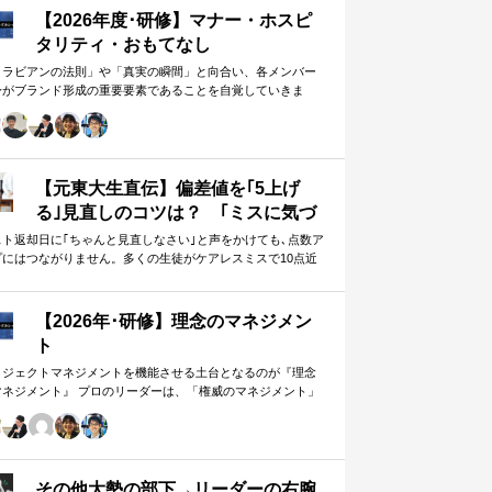
【2026年度･研修】マナー・ホスピ
タリティ・おもてなし
メラビアンの法則」や「真実の瞬間」と向合い、各メンバー
身がブランド形成の重要要素であることを自覚していきま
。 「目配り」「気配り」「心配り」の各段階を理解し、「マ
ー」「サービス」「ホスピタリティ」「おもてなし」の違い
ついて研究。 「マニュアル」「サービス」を理解・実践する
は当然。 「ホスピタリティ」「おもてなし」を顧客・メンバ
に提供したいリーダーのための研修です。
【元東大生直伝】偏差値を｢5上げ
る｣見直しのコツは？ ｢ミスに気づ
かない｣無意味な作業から脱却を…
スト返却日に｢ちゃんと見直しなさい｣と声をかけても､点数ア
プにはつながりません。多くの生徒がケアレスミスで10点近
カギは試験"前"
失っていますが､実は｢見…
【2026年･研修】理念のマネジメン
ト
ロジェクトマネジメントを機能させる土台となるのが『理念
マネジメント』 プロのリーダーは、「権威のマネジメント」
避け、「理念のマネジメント」を構築し、維持し続ける。
好き・嫌い」や「多数決」ではなく、説得力ある提案を互い
尊重する文化を構築したいリーダーのための研修です。
その他大勢の部下→リーダーの右腕