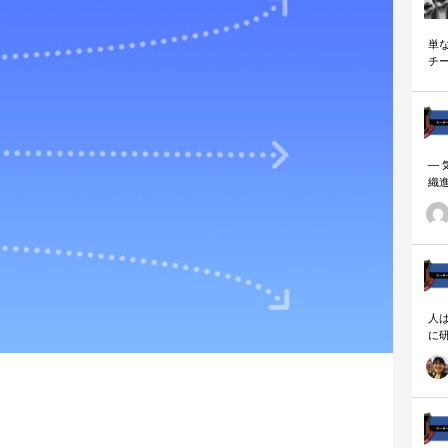
単
チ
説
―
織
ーダ
人
に
相