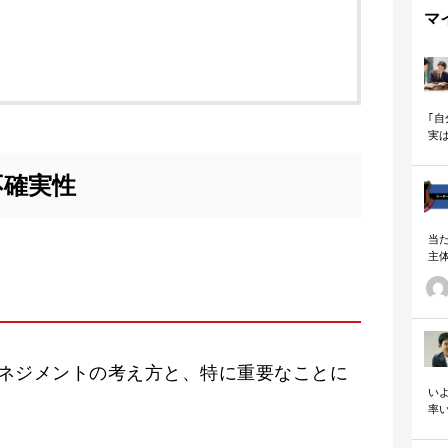
マ
｢
実
も
不確実性
当
主
る
い
の
ネジメントの考え方と、特に重要なことに
いよ
率
「