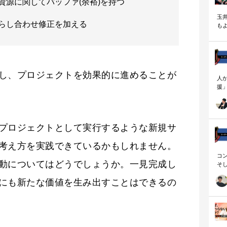
資源に関してバッファ(余裕)を持つ
玉
らし合わせ修正を加える
も
く
し、プロジェクトを効果的に進めることが
人
援
論
「
を
ず
プロジェクトとして実行するような新規サ
顧
ロ
考え方を実践できているかもしれません。
コ
動についてはどうでしょうか。一見完成し
そ
存
にも新たな価値を生み出すことはできるの