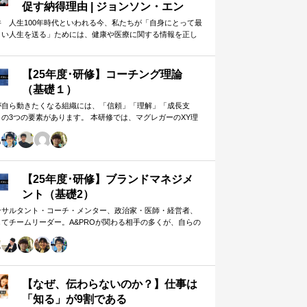
促す納得理由 | ジョンソン・エン
ド・ジョンソン | 東洋経済オンライ
井 人生100年時代といわれる今、私たちが「自身にとって最
よい人生を送る」ためには、健康や医療に関する情報を正し
ン
判断し、適切な選択や行動を…
【25年度･研修】コーチング理論
（基礎１）
が自ら動きたくなる組織には、「信頼」「理解」「成長支
」の3つの要素があります。 本研修では、マグレガーのXY理
・マズローの欲求5段階・コーチングの領域モデルを用いて、
人はなぜ動くのか」「どうすれば自ら動くようになるのか」
、実例を交えて深く学びます。 単なる知識の習得にとどまら
、現場で直面する課題（メンバーの停滞・生徒の伸び悩み・
客対応の難航など）を、“人間理解”を通して紐解く実践型のプ
【25年度･研修】ブランドマネジメ
グラムです。
ント（基礎2）
ンサルタント・コーチ・メンター、政治家・医師・経営者、
してチームリーダー。A&PROが関わる相手の多くが、自らの
在や組織をブランド…
【なぜ、伝わらないのか？】仕事は
「知る」が9割である