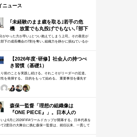
イニュース
｢未経験のまま歳を取る｣若手の危
機 放置でも丸投げでもない､｢部下
に任せることができる上司｣になる
自分がやった方が早い｣とつい抱えてしまう上司。その善意が
は部下の成長機会の7割を奪い､組織力を静かに損ねているか
方法
しれません。
【2026年度･研修】社会人の持つべ
き習慣（基礎1）
たり前のことを実践し続ける。それこそがリーダーの近道。
体性を発揮する。 目的をもって始める。 重要事項を優先す
。 この当たり前のことを、『7つの習慣』をもとに深掘りして
きます。 評論家ではなく、我がこととして取り組むメンバー
ための研修です。
森保一監督「理想の組織像は
『ONE PIECE』」。日本人の
「和」と「魂」を武器に世界へ挑む
いよ6月に2026FIFAワールドカップが開幕する。日本代表を
いて2度目の大舞台に挑む森保一監督は、就任以来、一貫して
①
日本人らしく戦う」…