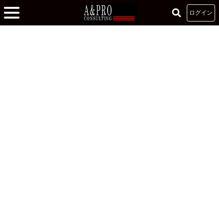
ログイン
ホーム
»
ライフスタイル
ライフスタイル
動かしやすい予定ほどスケジュールに落とし込む
2024.01.27
田村稔行
早稲田大学 基幹理工学部 情報通信学科