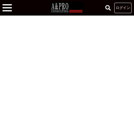
ログイン
ホーム
»
東大リーダーシップゼミ
東大リーダーシップゼミ
圧倒的に濃密、本気の３日間！
2023.04.08
藤原穫
東京大学 薬学部