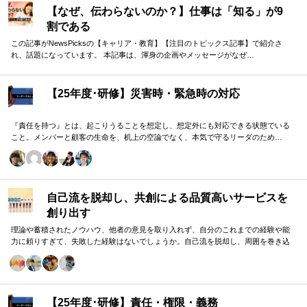
【なぜ、伝わらないのか？】仕事は「知る」が9
割である
この記事がNewsPicksの【キャリア・教育】【注目のトピックス記事】で紹介さ
れ、話題になっています。 本記事は、渾身の企画やメッセージがなぜ…
【25年度･研修】災害時・緊急時の対応
『責任を持つ』とは、起こりうることを想定し、想定外にも対応できる状態でいる
こと。メンバーと顧客の生命を、机上の空論でなく、本気で守るリーダのため…
自己流を脱却し、共創による品質高いサービスを
創り出す
理論や蓄積されたノウハウ、他者の意見を取り入れず、自分のこれまでの経験や能
力に頼りすぎて、失敗した経験はないでしょうか。自己流を脱却し、周囲を巻き込
みながら組織の成果に貢献する方法をお伝えします。
【25年度･研修】責任・権限・義務