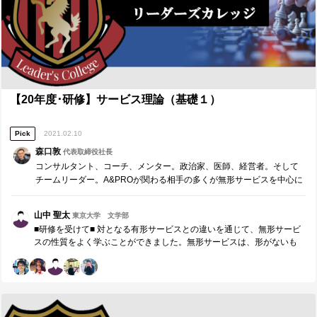
さえも、MaaSという言葉があるように、プロダクトというよりサービ
スという視点で商品開発されています。これはやはり、モノやサービ
スが多様化した現代において、顧客のニーズやウォンツもより細分化
され、もっとパーソナライズされたモノへの需要が高まっているから
ではないでしょうか。XaaSという言葉のトレンドには、そんな背景が
あるのだと思います。私は来月からコンサルタントになりますが、自
分自身が顧客に提供するのもOne to Oneのサービスであり、またクラ
イアントのサービスも多かれ少なかれOne to Oneの要素が必ずあるは
【20年度･研修】サービス理論（基礎１）
ずです。顧客の期待に応えたい、もっと深く価値提供し、喜んでもら
いたい、苦しい時こそ、まずはそんな想いに立ち返って、今日学んだ
Pick
2021.02.10
マーケティングの知識を活かしていきたいです。 ■研修講師（森口敦）
へのメッセージ ■ 私の学生生活最後の研修でした。今まで、日々のプ
森口敦
代表取締役社長
ロジェクトと共に、毎月の研修をありがとうございました。今日学ん
コンサルタント、コーチ、メンター。政治家、医師、経営者。そして
だOne to Oneマーケティングには、あらゆるマーケティング手法の中
チームリーダー。A&PROが関わる相手の多くが無形サービスを中心に
でも、顧客に価値提供したい、喜んでもらいたいという私の仕事のモ
活躍している。 生産と消費が同時に行われる無形サービス。有形サー
チベーションにフィットするマーケティング理論だと感じました。コ
ビスと違って、生産と消費の間で品質管理は…
ンサルタントのノウハウとしても学ぶことがたくさんありました。森
山中 聖太
東京大学 文学部
口先生のようにOne to Oneの関係を大事にし、周りの人間と豊かな関
■研修を受けて■ 対となる有形サービスとの違いを通じて、無形サービ
係を築ける、そんなコンサルタントになれるよう、これからも前に進
スの性質をよく学ぶことができました。無形サービスは、形がないも
んでいきます。これからも応援をよろしくお願いします！
のだからこそ、その特徴を戦略的に顧客に伝える必要がある。顧客の
声やレビュー、無料体験トライアルなど、世の中のサービスにはあり
とあらゆるマーケティングの工夫が凝らされている。また、非分離性
といって、無形サービスには、生産と消費が同時に生じるという特徴
がある。そのため、有形サービスと違い、品質管理が難しい。後から