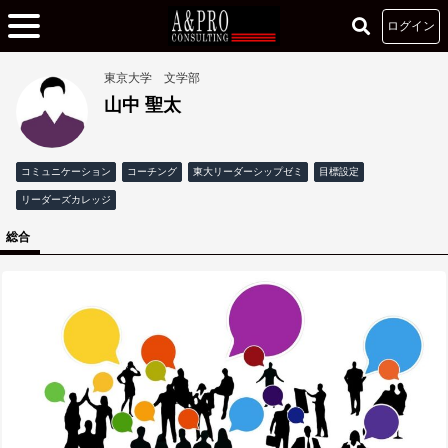
ログイン
東京大学 文学部
山中 聖太
コミュニケーション
コーチング
東大リーダーシップゼミ
目標設定
リーダーズカレッジ
総合