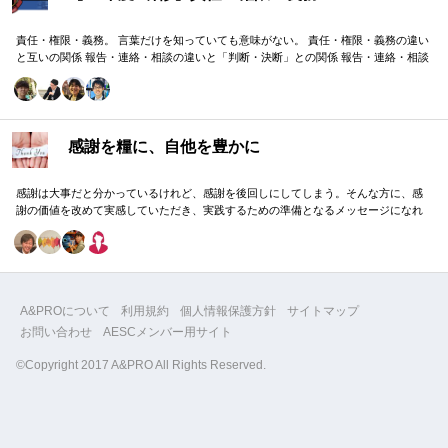
責任・権限・義務。 言葉だけを知っていても意味がない。 責任・権限・義務の違い
と互いの関係 報告・連絡・相談の違いと「判断・決断」との関係 報告・連絡・相談
のタイミングと「マネジメント・人材育成」の関係 これらを理解し、効果的に使い
分けることが重要。 理屈と機能を理解し、チームワークを大きく向上したいリーダ
ーのための研修です。
感謝を糧に、自他を豊かに
感謝は大事だと分かっているけれど、感謝を後回しにしてしまう。そんな方に、感
謝の価値を改めて実感していただき、実践するための準備となるメッセージになれ
ばと思います。
A&PROについて
利用規約
個人情報保護方針
サイトマップ
お問い合わせ
AESCメンバー用サイト
©Copyright 2017 A&PRO All Rights Reserved.