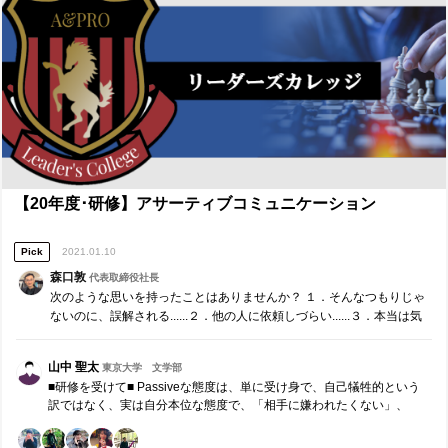
直すことができないので、念入りに準備やシミュレーションをするこ
とが大事になる。 ■今後に向けて■ 無形サービスは、後から品質管理の
できない、一発勝負の世界。リーダーシップゼミのプロジェクトも無
形サービスであり、大学生とゼミとの出会いは一期一会の貴重な機会
だと思う。毎回のワークショップの機会に真剣に向き合い、大学生が
リーダーシップやコミュニケーションのスキルを身に付け、社会人と
して大きく成長するために、できることを最大限やっていきたい。 ■研
修講師（森口敦）へのメッセージ ■ 今月の研修もありがとうございま
した。まさに、自分が社会に出て真っ先に携わるのが無形サービスな
ので、まさに今の自分に必要で、すぐに役立つ研修でした。最高水準
の無形サービスを作るのは、簡単なことではありませんが、まずはそ
のメカニズムを理解することで、確かに難しいかもしれなが、とても
【20年度･研修】アサーティブコミュニケーション
やる価値のあることだ、ぜひ取り組んでいきたいと、前向きな気持ち
になりました！
Pick
2021.01.10
森口敦
代表取締役社長
次のような思いを持ったことはありませんか？ １．そんなつもりじゃ
ないのに、誤解される......２．他の人に依頼しづらい......３．本当は気
が進まないけど、断わるのも悪いし......４．頭にきた、もう許せない！
５．また批判された、そん…
山中 聖太
東京大学 文学部
■研修を受けて■ Passiveな態度は、単に受け身で、自己犠牲的という
訳ではなく、実は自分本位な態度で、「相手に嫌われたくない」、
「面倒ごとを避けたい」、そんな内向きな気持ちが根っこにある。そ
れゆえ、受け身な態度は、陰口や皮肉のような作為的な態度に発展し