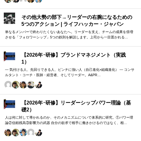
その他大勢の部下→リーダーの右腕になるための
5つのアクション | ライフハッカー・ジャパン
単なるメンバーで終わりたくないあなたへ。リーダーを支え、チームの成果を倍増
させる「フォロワーシップ」5つの鉄則を解説します。上司から一目置かれる…
【2026年･研修】ブランドマネジメント（実践
1）
― 気付ける人、先回りできる人、ピンチに強い人（自己進化×組織進化） ― コンサ
ルタント・コーチ・医師・経営者、そしてリーダー。A&PR…
【2026年･研修】リーダーシップパワー理論（基
礎2）
人は何に対して導かれるのか、そのメカニズムについて体系的に研究。①パワー理
論②信頼残高③影響力の武器 自分の欲求で相手に働きかけるのではなく、相…