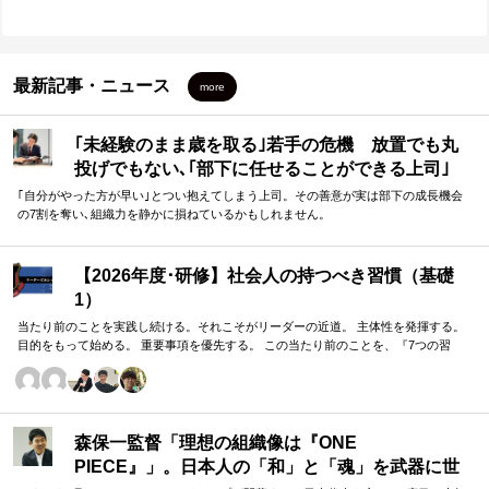
最新記事・ニュース
more
｢未経験のまま歳を取る｣若手の危機 放置でも丸
投げでもない､｢部下に任せることができる上司｣
になる方法
｢自分がやった方が早い｣とつい抱えてしまう上司。その善意が実は部下の成長機会
の7割を奪い､組織力を静かに損ねているかもしれません。
【2026年度･研修】社会人の持つべき習慣（基礎
1）
当たり前のことを実践し続ける。それこそがリーダーの近道。 主体性を発揮する。
目的をもって始める。 重要事項を優先する。 この当たり前のことを、『7つの習
慣』をもとに深掘りしていきます。 評論家ではなく、我がこととして取り組むメン
バーのための研修です。
森保一監督「理想の組織像は『ONE
PIECE』」。日本人の「和」と「魂」を武器に世