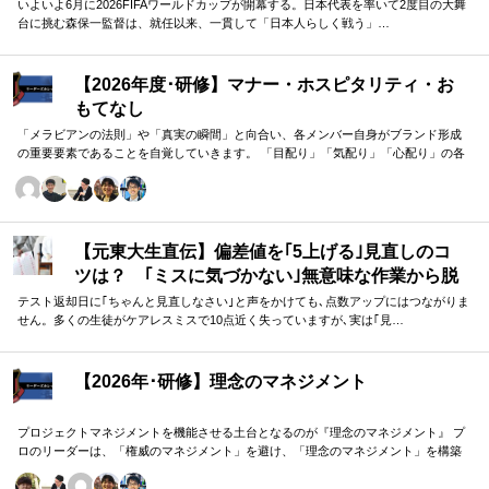
界へ挑む①
いよいよ6月に2026FIFAワールドカップが開幕する。日本代表を率いて2度目の大舞
台に挑む森保一監督は、就任以来、一貫して「日本人らしく戦う」…
【2026年度･研修】マナー・ホスピタリティ・お
もてなし
「メラビアンの法則」や「真実の瞬間」と向合い、各メンバー自身がブランド形成
の重要要素であることを自覚していきます。 「目配り」「気配り」「心配り」の各
段階を理解し、「マナー」「サービス」「ホスピタリティ」「おもてなし」の違い
について研究。 「マニュアル」「サービス」を理解・実践するのは当然。 「ホスピ
タリティ」「おもてなし」を顧客・メンバーに提供したいリーダーのための研修で
す。
【元東大生直伝】偏差値を｢5上げる｣見直しのコ
ツは？ ｢ミスに気づかない｣無意味な作業から脱
却を…カギは試験"前"
テスト返却日に｢ちゃんと見直しなさい｣と声をかけても､点数アップにはつながりま
せん。多くの生徒がケアレスミスで10点近く失っていますが､実は｢見…
【2026年･研修】理念のマネジメント
プロジェクトマネジメントを機能させる土台となるのが『理念のマネジメント』 プ
ロのリーダーは、「権威のマネジメント」を避け、「理念のマネジメント」を構築
し、維持し続ける。 「好き・嫌い」や「多数決」ではなく、説得力ある提案を互い
に尊重する文化を構築したいリーダーのための研修です。