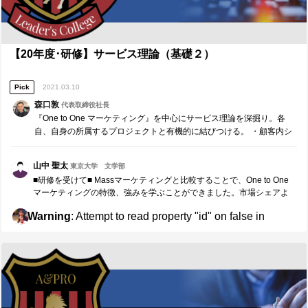
【20年度･研修】サービス理論（基礎２）
Pick
2021.03.10
森口敦
代表取締役社長
『One to One マーケティング』を中心にサービス理論を深掘り。各
自、自身の所属するプロジェクトと有機的に結びつける。 ・顧客内シ
ェア・顧客識別・カスタマイゼーション・学習関係・生涯価値（Life
Time Value） 上記の言葉だ…
山中 聖太
東京大学 文学部
■研修を受けて■ Massマーケティングと比較することで、One to One
マーケティングの特徴、強みを学ぶことができました。市場シェアよ
りも顧客シェアを狙うこと、深い価値提供を行うために顧客を差別化
Warning
: Attempt to read property "id" on false in
していくこと、サービスとしてモジュールによるカスタム性を持つこ
と、顧客との学習関係を築くこと、LTVを最大化するサービス・価格体
/home/doctorj/apro-c.co.jp/public_html/wp-
系を持つこと。これらの特徴から、顧客のニーズやウォンツに深く応
content/themes/journal/template-parts/pickers.php
えることができ、特に無形サービスにフィットしたマーケティング手
法がOne to Oneマーケティングです。 ■今後に向けて■ 世の中のプロダ
on line
26
クト/サービスを見渡してみると、今の時代、あらゆる商品がOne to
Oneマーケティングのセオリーを活かして販売されているなと感じま
す。かつてはますマーケティング一辺倒だった商品、例えば自動車で