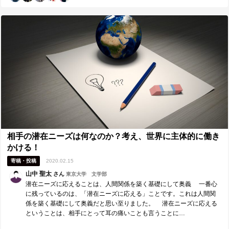
てしまうこともある。 ■今後に向けて■ アサーティブな人同士の交渉で
は、比較的、建設的なゴールに辿り着くことは難しくないが、一方
で、相手がアグレッシブな場合はそう簡単ではないことを、実際にロ
ールプレイングを通じて感じた。相手がパッシブな場合、これは今後
自分が部下を持つに連れてよく遭遇するであろうケースだが、これも
同様に、現状の自分では難しいと思う。まずは、相手のコミュニケー
ションスタイルに応じて、自分自身がどんなコミュニケーションを取
りがちなのか、４つの柱・７つの基本姿勢・DESC法がどの程度身につ
いているか、チェックしていきたい。 ■研修講師（森口敦）へのメッセ
ージ ■ 今回も学び多き研修を、ありがとうございました。自分は比較
的アサーティブなコミュニケーションができていると思い込んでいま
したが、実際は相手のコミュニケーションスタイルによって、簡単に
アグレッシブになったり、パッシブになったりしてしまうことがある
なと気づけました。根本的には、自分の気持ちや相手の感情を言葉を
通じて理解する力が、まだまだ甘いのかなと感じています。これか
相手の潜在ニーズは何なのか？考え、世界に主体的に働き
ら、しっかりと鍛えていきます！
かける！
寄稿・投稿
2020.02.15
山中 聖太
さん
東京大学 文学部
潜在ニーズに応えることは、人間関係を築く基礎にして奥義 一番心
に残っているのは、「潜在ニーズに応える」ことです。これは人間関
係を築く基礎にして奥義だと思い至りました。 潜在ニーズに応える
ということは、相手にとって耳の痛いことも言うことに…