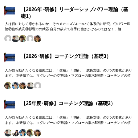
【2026年･研修】リーダーシップパワー理論（基
礎1）
人は何に対して導かれるのか、そのメカニズムについて体系的に研究。①パワー理
論②信頼残高③影響力の武器 自分の欲求で相手に働きかけるのではなく、相…
【2026･研修】コーチング理論（基礎3）
人が自ら動きたくなる組織には、「信頼」「理解」「成長支援」の3つの要素があり
ます。 本研修では、マグレガーのXY理論・マズローの欲求5段階・コーチングの領
域モデルを用いて、 「人はなぜ動くのか」「どうすれば自ら動くようになるのか」
を、実例を交えて深く学びます。 単なる知識の習得にとどまらず、現場で直面する
課題（メンバーの停滞・生徒の伸び悩み・顧客対応の難航など）を、“人間理解”を通
して紐解く実践型のプログラムです。
【25年度･研修】コーチング理論（基礎2）
人が自ら動きたくなる組織には、「信頼」「理解」「成長支援」の3つの要素があり
ます。 本研修では、マグレガーのXY理論・マズローの欲求5段階・コーチングの領
域モデルを用いて、 「人はなぜ動くのか」「どうすれば自ら動くようになるのか」
を、実例を交えて深く学びます。 単なる知識の習得にとどまらず、現場で直面する