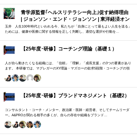
課題（メンバーの停滞・生徒の伸び悩み・顧客対応の難航など）を、“人間理解”を通
して紐解く実践型のプログラムです。
青学原監督｢ヘルスリテラシー向上｣促す納得理由
| ジョンソン・エンド・ジョンソン | 東洋経済オン
ライン
玉井 人生100年時代といわれる今、私たちが「自身にとって最もよい人生を送る」
ためには、健康や医療に関する情報を正しく判断し、適切な選択や行動を…
【25年度･研修】コーチング理論（基礎１）
人が自ら動きたくなる組織には、「信頼」「理解」「成長支援」の3つの要素があり
ます。 本研修では、マグレガーのXY理論・マズローの欲求5段階・コーチングの領
域モデルを用いて、 「人はなぜ動くのか」「どうすれば自ら動くようになるのか」
を、実例を交えて深く学びます。 単なる知識の習得にとどまらず、現場で直面する
課題（メンバーの停滞・生徒の伸び悩み・顧客対応の難航など）を、“人間理解”を通
して紐解く実践型のプログラムです。
【25年度･研修】ブランドマネジメント（基礎2）
コンサルタント・コーチ・メンター、政治家・医師・経営者、そしてチームリーダ
ー。A&PROが関わる相手の多くが、自らの存在や組織をブランド…