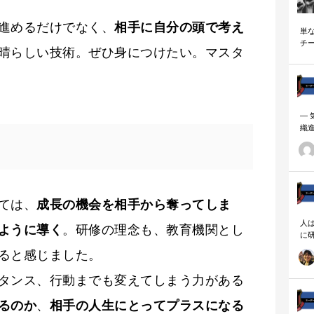
進めるだけでなく、
相手に自分の頭で考え
単
チ
晴らしい技術。ぜひ身につけたい。マスタ
説
―
織
ーダ
ては、
成長の機会を相手から奪ってしま
人
ように導く
。研修の理念も、教育機関とし
に
相
ると感じました。
タンス、行動までも変えてしまう力がある
るのか
、
相手の人生にとってプラスになる