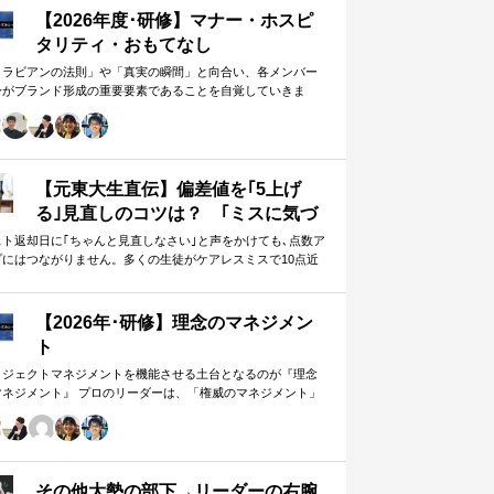
【2026年度･研修】マナー・ホスピ
タリティ・おもてなし
メラビアンの法則」や「真実の瞬間」と向合い、各メンバー
身がブランド形成の重要要素であることを自覚していきま
。 「目配り」「気配り」「心配り」の各段階を理解し、「マ
ー」「サービス」「ホスピタリティ」「おもてなし」の違い
ついて研究。 「マニュアル」「サービス」を理解・実践する
は当然。 「ホスピタリティ」「おもてなし」を顧客・メンバ
に提供したいリーダーのための研修です。
【元東大生直伝】偏差値を｢5上げ
る｣見直しのコツは？ ｢ミスに気づ
かない｣無意味な作業から脱却を…
スト返却日に｢ちゃんと見直しなさい｣と声をかけても､点数ア
プにはつながりません。多くの生徒がケアレスミスで10点近
カギは試験"前"
失っていますが､実は｢見…
【2026年･研修】理念のマネジメン
ト
ロジェクトマネジメントを機能させる土台となるのが『理念
マネジメント』 プロのリーダーは、「権威のマネジメント」
避け、「理念のマネジメント」を構築し、維持し続ける。
好き・嫌い」や「多数決」ではなく、説得力ある提案を互い
尊重する文化を構築したいリーダーのための研修です。
その他大勢の部下→リーダーの右腕