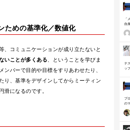
「
自
ンための基準化／数値化
す
ナ
に
の
等、コミュニケーションが成り立たないと
ー
ないことが多くある
、ということを学びま
テ
ッ
メンバーで目的や目標をすりあわせたり、
く
たり、基準をデザインしてからミーティン
円滑になるのです。
プ
の
を
「
に