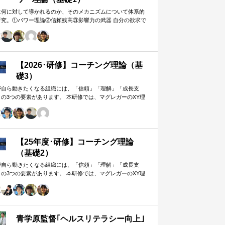
は何に対して導かれるのか、そのメカニズムについて体系的
研究。①パワー理論②信頼残高③影響力の武器 自分の欲求で
手に働きかけるのではなく、相…
【2026･研修】コーチング理論（基
礎3）
が自ら動きたくなる組織には、「信頼」「理解」「成長支
」の3つの要素があります。 本研修では、マグレガーのXY理
・マズローの欲求5段階・コーチングの領域モデルを用いて、
人はなぜ動くのか」「どうすれば自ら動くようになるのか」
、実例を交えて深く学びます。 単なる知識の習得にとどまら
、現場で直面する課題（メンバーの停滞・生徒の伸び悩み・
客対応の難航など）を、“人間理解”を通して紐解く実践型のプ
【25年度･研修】コーチング理論
グラムです。
（基礎2）
が自ら動きたくなる組織には、「信頼」「理解」「成長支
」の3つの要素があります。 本研修では、マグレガーのXY理
・マズローの欲求5段階・コーチングの領域モデルを用いて、
人はなぜ動くのか」「どうすれば自ら動くようになるのか」
、実例を交えて深く学びます。 単なる知識の習得にとどまら
、現場で直面する課題（メンバーの停滞・生徒の伸び悩み・
客対応の難航など）を、“人間理解”を通して紐解く実践型のプ
青学原監督｢ヘルスリテラシー向上｣
グラムです。