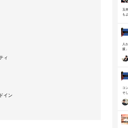
玉
も
く
人
援
論
ティ
「
を
ず
顧
ロ
コ
そ
ドイン
存