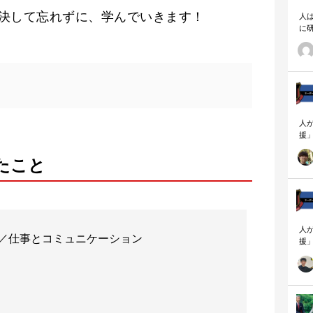
決して忘れずに、学んでいきます！
人
に
相
人
援
論
「
たこと
を
ず
顧
ロ
人
／仕事とコミュニケーション
援
論
「
を
ず
顧
ロ