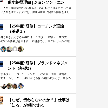
促す納得理由 | ジョンソン・エン
ド・ジョンソン | 東洋経済オンライ
井 人生100年時代といわれる今、私たちが「自身にとって最
よい人生を送る」ためには、健康や医療に関する情報を正し
ン
判断し、適切な選択や行動を…
【25年度･研修】コーチング理論
（基礎１）
が自ら動きたくなる組織には、「信頼」「理解」「成長支
」の3つの要素があります。 本研修では、マグレガーのXY理
・マズローの欲求5段階・コーチングの領域モデルを用いて、
人はなぜ動くのか」「どうすれば自ら動くようになるのか」
、実例を交えて深く学びます。 単なる知識の習得にとどまら
、現場で直面する課題（メンバーの停滞・生徒の伸び悩み・
客対応の難航など）を、“人間理解”を通して紐解く実践型のプ
【25年度･研修】ブランドマネジメ
グラムです。
ント（基礎2）
ンサルタント・コーチ・メンター、政治家・医師・経営者、
してチームリーダー。A&PROが関わる相手の多くが、自らの
在や組織をブランド…
【なぜ、伝わらないのか？】仕事は
「知る」が9割である