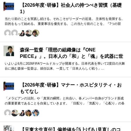
【2026年度･研修】社会人の持つべき習慣（基礎
1）
当たり前のことを実践し続ける。それこそがリーダーの近道。 主体性を発揮する。
目的をもって始める。 重要事項を優先する。 この当たり前のことを、『7つの習
慣』をもとに深掘りしていきます。 評論家ではなく、我がこととして取り組むメン
バーのための研修です。
森保一監督「理想の組織像は『ONE
PIECE』」。日本人の「和」と「魂」を武器に世
界へ挑む①
いよいよ6月に2026FIFAワールドカップが開幕する。日本代表を率いて2度目の大舞
台に挑む森保一監督は、就任以来、一貫して「日本人らしく戦う」…
【2026年度･研修】マナー・ホスピタリティ・お
もてなし
「メラビアンの法則」や「真実の瞬間」と向合い、各メンバー自身がブランド形成
の重要要素であることを自覚していきます。 「目配り」「気配り」「心配り」の各
段階を理解し、「マナー」「サービス」「ホスピタリティ」「おもてなし」の違い
について研究。 「マニュアル」「サービス」を理解・実践するのは当然。 「ホスピ
タリティ」「おもてなし」を顧客・メンバーに提供したいリーダーのための研修で
す。
【元東大生直伝】偏差値を｢5上げる｣見直しのコ