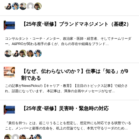
域モデルを用いて、 「人はなぜ動くのか」「どうすれば自ら動くようになるのか」
を、実例を交えて深く学びます。 単なる知識の習得にとどまらず、現場で直面する
課題（メンバーの停滞・生徒の伸び悩み・顧客対応の難航など）を、“人間理解”を通
して紐解く実践型のプログラムです。
【25年度･研修】ブランドマネジメント（基礎2）
コンサルタント・コーチ・メンター、政治家・医師・経営者、そしてチームリーダ
ー。A&PROが関わる相手の多くが、自らの存在や組織をブランド…
【なぜ、伝わらないのか？】仕事は「知る」が9
割である
この記事がNewsPicksの【キャリア・教育】【注目のトピックス記事】で紹介さ
れ、話題になっています。 本記事は、渾身の企画やメッセージがなぜ…
【25年度･研修】災害時・緊急時の対応
『責任を持つ』とは、起こりうることを想定し、想定外にも対応できる状態でいる
こと。メンバーと顧客の生命を、机上の空論でなく、本気で守るリーダのため…