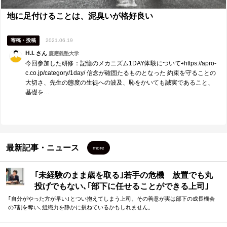
地に足付けることは、泥臭いが格好良い
寄稿・投稿
2021.06.19
H.I.
さん
慶應義塾大学
今回参加した研修：記憶のメカニズム1DAY体験について⇨https://apro-
c.co.jp/category/1day/ 信念が確固たるものとなった 約束を守ることの
大切さ、先生の態度の生徒への波及、恥をかいても誠実であること、
基礎を…
最新記事・ニュース
more
｢未経験のまま歳を取る｣若手の危機 放置でも丸
投げでもない､｢部下に任せることができる上司｣
になる方法
｢自分がやった方が早い｣とつい抱えてしまう上司。その善意が実は部下の成長機会
の7割を奪い､組織力を静かに損ねているかもしれません。