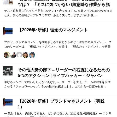
ツは？ ｢ミスに気づかない｣無意味な作業から脱
却を…カギは試験"前"
テスト返却日に｢ちゃんと見直しなさい｣と声をかけても､点数アップにはつながりま
せん。多くの生徒がケアレスミスで10点近く失っていますが､実は｢見…
【2026年･研修】理念のマネジメント
プロジェクトマネジメントを機能させる土台となるのが『理念のマネジメント』 プ
ロのリーダーは、「権威のマネジメント」を避け、「理念のマネジメント」を構築
し、維持し続ける。 「好き・嫌い」や「多数決」ではなく、説得力ある提案を互い
に尊重する文化を構築したいリーダーのための研修です。
その他大勢の部下→リーダーの右腕になるための
5つのアクション | ライフハッカー・ジャパン
単なるメンバーで終わりたくないあなたへ。リーダーを支え、チームの成果を倍増
させる「フォロワーシップ」5つの鉄則を解説します。上司から一目置かれる…
【2026年･研修】ブランドマネジメント（実践
1）
― 気付ける人、先回りできる人、ピンチに強い人（自己進化×組織進化） ― コンサ