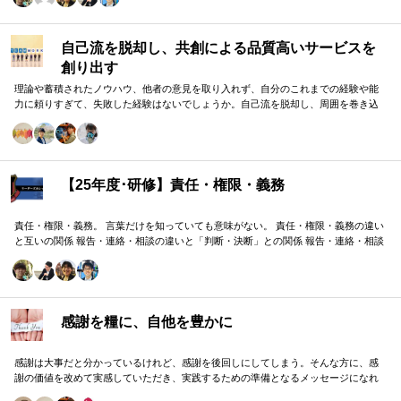
自己流を脱却し、共創による品質高いサービスを
創り出す
理論や蓄積されたノウハウ、他者の意見を取り入れず、自分のこれまでの経験や能
力に頼りすぎて、失敗した経験はないでしょうか。自己流を脱却し、周囲を巻き込
みながら組織の成果に貢献する方法をお伝えします。
【25年度･研修】責任・権限・義務
責任・権限・義務。 言葉だけを知っていても意味がない。 責任・権限・義務の違い
と互いの関係 報告・連絡・相談の違いと「判断・決断」との関係 報告・連絡・相談
のタイミングと「マネジメント・人材育成」の関係 これらを理解し、効果的に使い
分けることが重要。 理屈と機能を理解し、チームワークを大きく向上したいリーダ
ーのための研修です。
感謝を糧に、自他を豊かに
感謝は大事だと分かっているけれど、感謝を後回しにしてしまう。そんな方に、感
謝の価値を改めて実感していただき、実践するための準備となるメッセージになれ
ばと思います。