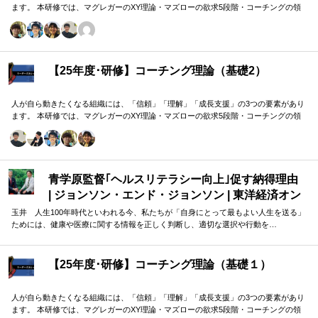
ます。 本研修では、マグレガーのXY理論・マズローの欲求5段階・コーチングの領
域モデルを用いて、 「人はなぜ動くのか」「どうすれば自ら動くようになるのか」
を、実例を交えて深く学びます。 単なる知識の習得にとどまらず、現場で直面する
課題（メンバーの停滞・生徒の伸び悩み・顧客対応の難航など）を、“人間理解”を通
して紐解く実践型のプログラムです。
【25年度･研修】コーチング理論（基礎2）
人が自ら動きたくなる組織には、「信頼」「理解」「成長支援」の3つの要素があり
ます。 本研修では、マグレガーのXY理論・マズローの欲求5段階・コーチングの領
域モデルを用いて、 「人はなぜ動くのか」「どうすれば自ら動くようになるのか」
を、実例を交えて深く学びます。 単なる知識の習得にとどまらず、現場で直面する
課題（メンバーの停滞・生徒の伸び悩み・顧客対応の難航など）を、“人間理解”を通
して紐解く実践型のプログラムです。
青学原監督｢ヘルスリテラシー向上｣促す納得理由
| ジョンソン・エンド・ジョンソン | 東洋経済オン
ライン
玉井 人生100年時代といわれる今、私たちが「自身にとって最もよい人生を送る」
ためには、健康や医療に関する情報を正しく判断し、適切な選択や行動を…
【25年度･研修】コーチング理論（基礎１）
人が自ら動きたくなる組織には、「信頼」「理解」「成長支援」の3つの要素があり
ます。 本研修では、マグレガーのXY理論・マズローの欲求5段階・コーチングの領