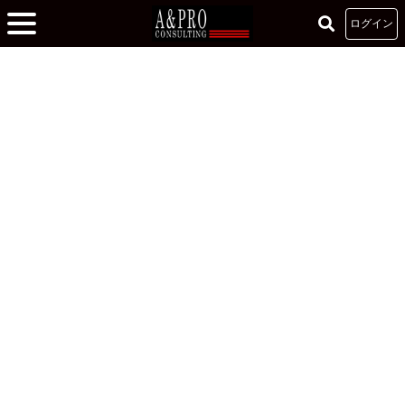
ログイン
ホーム
»
記事
»
誠実に自他に向き合う人財へ
誠実に自他に向き合う人財へ
2022.12.29
山口雄大