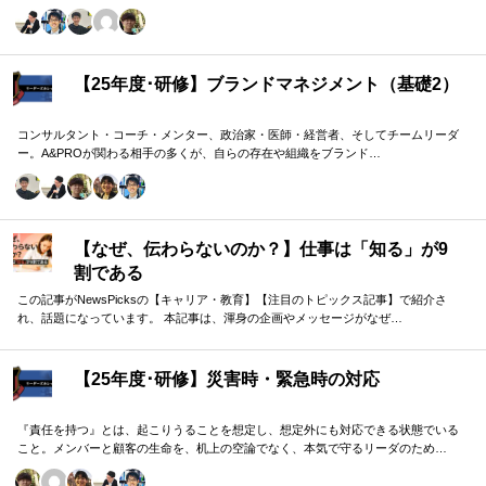
域モデルを用いて、 「人はなぜ動くのか」「どうすれば自ら動くようになるのか」
を、実例を交えて深く学びます。 単なる知識の習得にとどまらず、現場で直面する
課題（メンバーの停滞・生徒の伸び悩み・顧客対応の難航など）を、“人間理解”を通
して紐解く実践型のプログラムです。
【25年度･研修】ブランドマネジメント（基礎2）
コンサルタント・コーチ・メンター、政治家・医師・経営者、そしてチームリーダ
ー。A&PROが関わる相手の多くが、自らの存在や組織をブランド…
【なぜ、伝わらないのか？】仕事は「知る」が9
割である
この記事がNewsPicksの【キャリア・教育】【注目のトピックス記事】で紹介さ
れ、話題になっています。 本記事は、渾身の企画やメッセージがなぜ…
【25年度･研修】災害時・緊急時の対応
『責任を持つ』とは、起こりうることを想定し、想定外にも対応できる状態でいる
こと。メンバーと顧客の生命を、机上の空論でなく、本気で守るリーダのため…