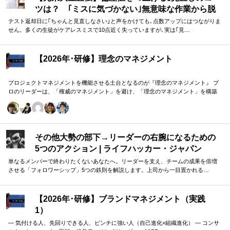
ツは？ ｢ミスに気づかない｣無意味な作業から脱
却を…カギは試験"前"
テスト返却日に｢ちゃんと見直しなさい｣と声をかけても､点数アップにはつながりま
せん。多くの生徒がケアレスミスで10点近く失っていますが､実は｢見…
【2026年･研修】理念のマネジメント
プロジェクトマネジメントを機能させる土台となるのが『理念のマネジメント』 プ
ロのリーダーは、「権威のマネジメント」を避け、「理念のマネジメント」を構築
し、維持し続ける。 「好き・嫌い」や「多数決」ではなく、説得力ある提案を互い
に尊重する文化を構築したいリーダーのための研修です。
その他大勢の部下→リーダーの右腕になるための
5つのアクション | ライフハッカー・ジャパン
単なるメンバーで終わりたくないあなたへ。リーダーを支え、チームの成果を倍増
させる「フォロワーシップ」5つの鉄則を解説します。上司から一目置かれる…
【2026年･研修】ブランドマネジメント（実践
1）
― 気付ける人、先回りできる人、ピンチに強い人（自己進化×組織進化） ― コンサ