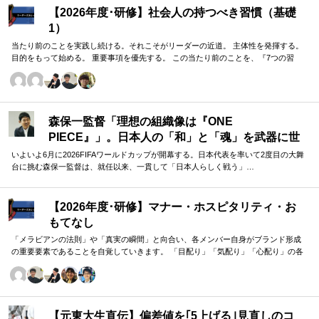
【2026年度･研修】社会人の持つべき習慣（基礎
1）
当たり前のことを実践し続ける。それこそがリーダーの近道。 主体性を発揮する。
目的をもって始める。 重要事項を優先する。 この当たり前のことを、『7つの習
慣』をもとに深掘りしていきます。 評論家ではなく、我がこととして取り組むメン
バーのための研修です。
森保一監督「理想の組織像は『ONE
PIECE』」。日本人の「和」と「魂」を武器に世
界へ挑む①
いよいよ6月に2026FIFAワールドカップが開幕する。日本代表を率いて2度目の大舞
台に挑む森保一監督は、就任以来、一貫して「日本人らしく戦う」…
【2026年度･研修】マナー・ホスピタリティ・お
もてなし
「メラビアンの法則」や「真実の瞬間」と向合い、各メンバー自身がブランド形成
の重要要素であることを自覚していきます。 「目配り」「気配り」「心配り」の各
段階を理解し、「マナー」「サービス」「ホスピタリティ」「おもてなし」の違い
について研究。 「マニュアル」「サービス」を理解・実践するのは当然。 「ホスピ
タリティ」「おもてなし」を顧客・メンバーに提供したいリーダーのための研修で
す。
【元東大生直伝】偏差値を｢5上げる｣見直しのコ