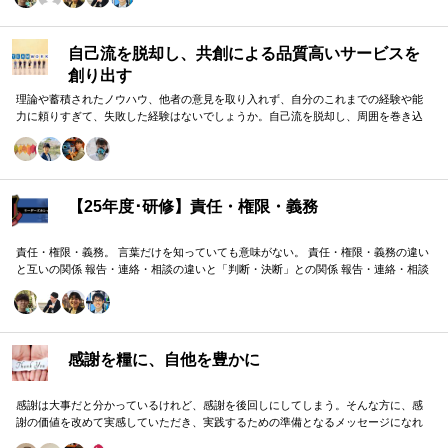
自己流を脱却し、共創による品質高いサービスを
創り出す
理論や蓄積されたノウハウ、他者の意見を取り入れず、自分のこれまでの経験や能
力に頼りすぎて、失敗した経験はないでしょうか。自己流を脱却し、周囲を巻き込
みながら組織の成果に貢献する方法をお伝えします。
【25年度･研修】責任・権限・義務
責任・権限・義務。 言葉だけを知っていても意味がない。 責任・権限・義務の違い
と互いの関係 報告・連絡・相談の違いと「判断・決断」との関係 報告・連絡・相談
のタイミングと「マネジメント・人材育成」の関係 これらを理解し、効果的に使い
分けることが重要。 理屈と機能を理解し、チームワークを大きく向上したいリーダ
ーのための研修です。
感謝を糧に、自他を豊かに
感謝は大事だと分かっているけれど、感謝を後回しにしてしまう。そんな方に、感
謝の価値を改めて実感していただき、実践するための準備となるメッセージになれ
ばと思います。