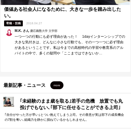
価値ある社会人になるために、大きな一歩を踏み出した
い。
寄稿・投稿
2018.04.27
M.K.
さん
慶応義塾大学 文学部
一つ一つの行動にも必ず理由があった！ 1dayインターンシップでの
大きな気付きは、どんなに小さな行動でも、その一つ一つに必ず理由
があるということです。私は今までの高校時代の学習や教育系のアル
バイトの中で、多くの疑問や「ここまではできないか…
最新記事・ニュース
more
｢未経験のまま歳を取る｣若手の危機 放置でも丸
投げでもない､｢部下に任せることができる上司｣
になる方法
｢自分がやった方が早い｣とつい抱えてしまう上司。その善意が実は部下の成長機会
の7割を奪い､組織力を静かに損ねているかもしれません。