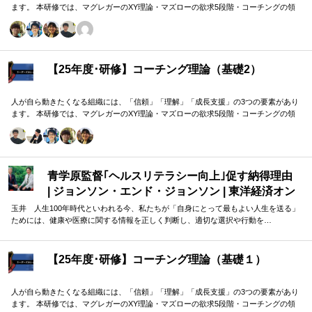
ます。 本研修では、マグレガーのXY理論・マズローの欲求5段階・コーチングの領
域モデルを用いて、 「人はなぜ動くのか」「どうすれば自ら動くようになるのか」
を、実例を交えて深く学びます。 単なる知識の習得にとどまらず、現場で直面する
課題（メンバーの停滞・生徒の伸び悩み・顧客対応の難航など）を、“人間理解”を通
して紐解く実践型のプログラムです。
【25年度･研修】コーチング理論（基礎2）
人が自ら動きたくなる組織には、「信頼」「理解」「成長支援」の3つの要素があり
ます。 本研修では、マグレガーのXY理論・マズローの欲求5段階・コーチングの領
域モデルを用いて、 「人はなぜ動くのか」「どうすれば自ら動くようになるのか」
を、実例を交えて深く学びます。 単なる知識の習得にとどまらず、現場で直面する
課題（メンバーの停滞・生徒の伸び悩み・顧客対応の難航など）を、“人間理解”を通
して紐解く実践型のプログラムです。
青学原監督｢ヘルスリテラシー向上｣促す納得理由
| ジョンソン・エンド・ジョンソン | 東洋経済オン
ライン
玉井 人生100年時代といわれる今、私たちが「自身にとって最もよい人生を送る」
ためには、健康や医療に関する情報を正しく判断し、適切な選択や行動を…
【25年度･研修】コーチング理論（基礎１）
人が自ら動きたくなる組織には、「信頼」「理解」「成長支援」の3つの要素があり
ます。 本研修では、マグレガーのXY理論・マズローの欲求5段階・コーチングの領