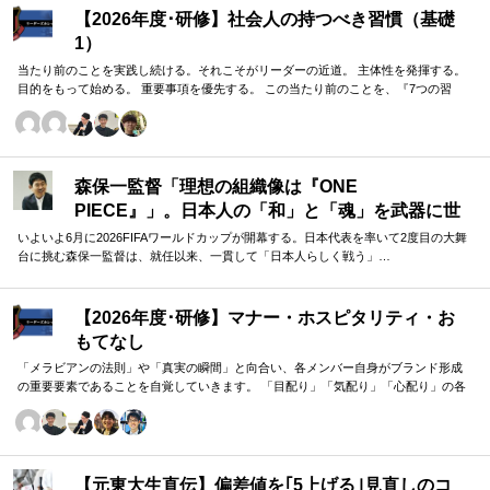
【2026年度･研修】社会人の持つべき習慣（基礎
1）
当たり前のことを実践し続ける。それこそがリーダーの近道。 主体性を発揮する。
目的をもって始める。 重要事項を優先する。 この当たり前のことを、『7つの習
慣』をもとに深掘りしていきます。 評論家ではなく、我がこととして取り組むメン
バーのための研修です。
森保一監督「理想の組織像は『ONE
PIECE』」。日本人の「和」と「魂」を武器に世
界へ挑む①
いよいよ6月に2026FIFAワールドカップが開幕する。日本代表を率いて2度目の大舞
台に挑む森保一監督は、就任以来、一貫して「日本人らしく戦う」…
【2026年度･研修】マナー・ホスピタリティ・お
もてなし
「メラビアンの法則」や「真実の瞬間」と向合い、各メンバー自身がブランド形成
の重要要素であることを自覚していきます。 「目配り」「気配り」「心配り」の各
段階を理解し、「マナー」「サービス」「ホスピタリティ」「おもてなし」の違い
について研究。 「マニュアル」「サービス」を理解・実践するのは当然。 「ホスピ
タリティ」「おもてなし」を顧客・メンバーに提供したいリーダーのための研修で
す。
【元東大生直伝】偏差値を｢5上げる｣見直しのコ