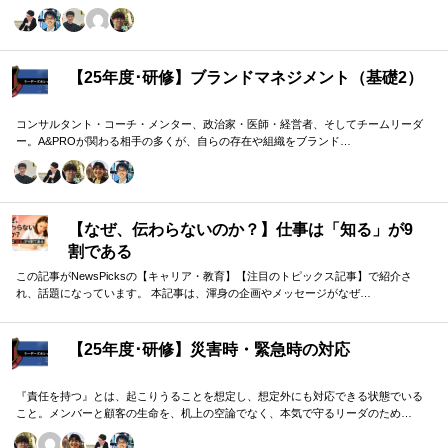
域モデルを用いて、 「人はなぜ動くのか」「どうすれば自ら動くようになるのか」
を、実例を交えて深く学びます。 単なる知識の習得にとどまらず、現場で直面する
課題（メンバーの停滞・生徒の伸び悩み・顧客対応の難航など）を、“人間理解”を通
して紐解く実践型のプログラムです。
【25年度･研修】ブランドマネジメント（基礎2）
コンサルタント・コーチ・メンター、政治家・医師・経営者、そしてチームリーダ
ー。A&PROが関わる相手の多くが、自らの存在や組織をブランド…
【なぜ、伝わらないのか？】仕事は「知る」が9
割である
この記事がNewsPicksの【キャリア・教育】【注目のトピックス記事】で紹介さ
れ、話題になっています。 本記事は、渾身の企画やメッセージがなぜ…
【25年度･研修】災害時・緊急時の対応
『責任を持つ』とは、起こりうることを想定し、想定外にも対応できる状態でいる
こと。メンバーと顧客の生命を、机上の空論でなく、本気で守るリーダのため…