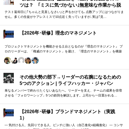
ツは？ ｢ミスに気づかない｣無意味な作業から脱
却を…カギは試験"前"
テスト返却日に｢ちゃんと見直しなさい｣と声をかけても､点数アップにはつながりま
せん。多くの生徒がケアレスミスで10点近く失っていますが､実は｢見…
【2026年･研修】理念のマネジメント
プロジェクトマネジメントを機能させる土台となるのが『理念のマネジメント』 プ
ロのリーダーは、「権威のマネジメント」を避け、「理念のマネジメント」を構築
し、維持し続ける。 「好き・嫌い」や「多数決」ではなく、説得力ある提案を互い
に尊重する文化を構築したいリーダーのための研修です。
その他大勢の部下→リーダーの右腕になるための
5つのアクション | ライフハッカー・ジャパン
単なるメンバーで終わりたくないあなたへ。リーダーを支え、チームの成果を倍増
させる「フォロワーシップ」5つの鉄則を解説します。上司から一目置かれる…
【2026年･研修】ブランドマネジメント（実践
1）
― 気付ける人、先回りできる人、ピンチに強い人（自己進化×組織進化） ― コンサ