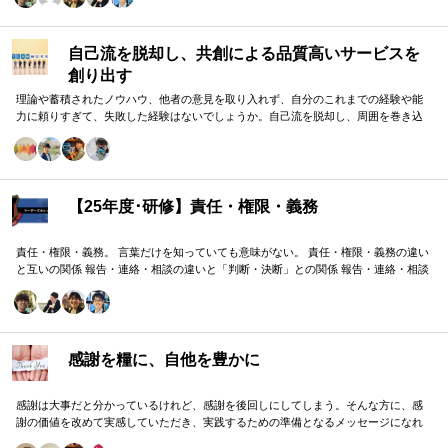
自己流を脱却し、共創による品質高いサービスを
創り出す
理論や蓄積されたノウハウ、他者の意見を取り入れず、自分のこれまでの経験や能
力に頼りすぎて、失敗した経験はないでしょうか。自己流を脱却し、周囲を巻き込
みながら組織の成果に貢献する方法をお伝えします。
【25年度･研修】責任・権限・義務
責任・権限・義務。 言葉だけを知っていても意味がない。 責任・権限・義務の違い
と互いの関係 報告・連絡・相談の違いと「判断・決断」との関係 報告・連絡・相談
のタイミングと「マネジメント・人材育成」の関係 これらを理解し、効果的に使い
分けることが重要。 理屈と機能を理解し、チームワークを大きく向上したいリーダ
ーのための研修です。
感謝を糧に、自他を豊かに
感謝は大事だと分かっているけれど、感謝を後回しにしてしまう。そんな方に、感
謝の価値を改めて実感していただき、実践するための準備となるメッセージになれ
ばと思います。