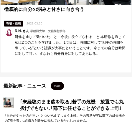
徹底的に自分の弱みと甘さに向き合う
寄稿・投稿
2021.03.26
R.N.
さん
早稲田大学 文化構想学部
研修を通じて気づいたこと・今後に役立てられること 本研修を通じて
私は2つのことを学びました。 1つ目は、時間に対して“相手の時間を
奪っている”という認識が大事だということです。今までの自分は時間
に対して甘い、すなわち自分自身に対してあらゆる…
最新記事・ニュース
more
｢未経験のまま歳を取る｣若手の危機 放置でも丸
投げでもない､｢部下に任せることができる上司｣
になる方法
｢自分がやった方が早い｣とつい抱えてしまう上司。その善意が実は部下の成長機会
の7割を奪い､組織力を静かに損ねているかもしれません。