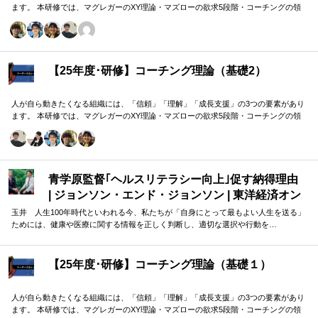
ます。 本研修では、マグレガーのXY理論・マズローの欲求5段階・コーチングの領
域モデルを用いて、 「人はなぜ動くのか」「どうすれば自ら動くようになるのか」
を、実例を交えて深く学びます。 単なる知識の習得にとどまらず、現場で直面する
課題（メンバーの停滞・生徒の伸び悩み・顧客対応の難航など）を、“人間理解”を通
して紐解く実践型のプログラムです。
【25年度･研修】コーチング理論（基礎2）
人が自ら動きたくなる組織には、「信頼」「理解」「成長支援」の3つの要素があり
ます。 本研修では、マグレガーのXY理論・マズローの欲求5段階・コーチングの領
域モデルを用いて、 「人はなぜ動くのか」「どうすれば自ら動くようになるのか」
を、実例を交えて深く学びます。 単なる知識の習得にとどまらず、現場で直面する
課題（メンバーの停滞・生徒の伸び悩み・顧客対応の難航など）を、“人間理解”を通
して紐解く実践型のプログラムです。
青学原監督｢ヘルスリテラシー向上｣促す納得理由
| ジョンソン・エンド・ジョンソン | 東洋経済オン
ライン
玉井 人生100年時代といわれる今、私たちが「自身にとって最もよい人生を送る」
ためには、健康や医療に関する情報を正しく判断し、適切な選択や行動を…
【25年度･研修】コーチング理論（基礎１）
人が自ら動きたくなる組織には、「信頼」「理解」「成長支援」の3つの要素があり
ます。 本研修では、マグレガーのXY理論・マズローの欲求5段階・コーチングの領