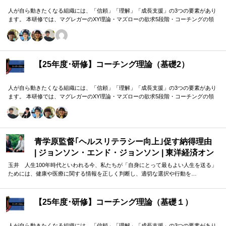
人が自ら動きたくなる組織には、「信頼」「理解」「成長支援」の3つの要素があり
ます。 本研修では、マグレガーのXY理論・マズローの欲求5段階・コーチングの領
域モデルを用いて、 「人はなぜ動くのか」「どうすれば自ら動くようになるのか」
を、実例を交えて深く学びます。 単なる知識の習得にとどまらず、現場で直面する
課題（メンバーの停滞・生徒の伸び悩み・顧客対応の難航など）を、“人間理解”を通
して紐解く実践型のプログラムです。
【25年度･研修】コーチング理論（基礎2）
人が自ら動きたくなる組織には、「信頼」「理解」「成長支援」の3つの要素があり
ます。 本研修では、マグレガーのXY理論・マズローの欲求5段階・コーチングの領
域モデルを用いて、 「人はなぜ動くのか」「どうすれば自ら動くようになるのか」
を、実例を交えて深く学びます。 単なる知識の習得にとどまらず、現場で直面する
課題（メンバーの停滞・生徒の伸び悩み・顧客対応の難航など）を、“人間理解”を通
して紐解く実践型のプログラムです。
青学原監督｢ヘルスリテラシー向上｣促す納得理由
| ジョンソン・エンド・ジョンソン | 東洋経済オン
ライン
玉井 人生100年時代といわれる今、私たちが「自身にとって最もよい人生を送る」
ためには、健康や医療に関する情報を正しく判断し、適切な選択や行動を…
【25年度･研修】コーチング理論（基礎１）
人が自ら動きたくなる組織には、「信頼」「理解」「成長支援」の3つの要素があり