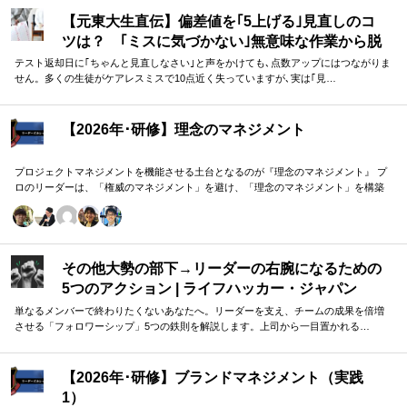
す。
【元東大生直伝】偏差値を｢5上げる｣見直しのコ
ツは？ ｢ミスに気づかない｣無意味な作業から脱
却を…カギは試験"前"
テスト返却日に｢ちゃんと見直しなさい｣と声をかけても､点数アップにはつながりま
せん。多くの生徒がケアレスミスで10点近く失っていますが､実は｢見…
【2026年･研修】理念のマネジメント
プロジェクトマネジメントを機能させる土台となるのが『理念のマネジメント』 プ
ロのリーダーは、「権威のマネジメント」を避け、「理念のマネジメント」を構築
し、維持し続ける。 「好き・嫌い」や「多数決」ではなく、説得力ある提案を互い
に尊重する文化を構築したいリーダーのための研修です。
その他大勢の部下→リーダーの右腕になるための
5つのアクション | ライフハッカー・ジャパン
単なるメンバーで終わりたくないあなたへ。リーダーを支え、チームの成果を倍増
させる「フォロワーシップ」5つの鉄則を解説します。上司から一目置かれる…
【2026年･研修】ブランドマネジメント（実践
1）