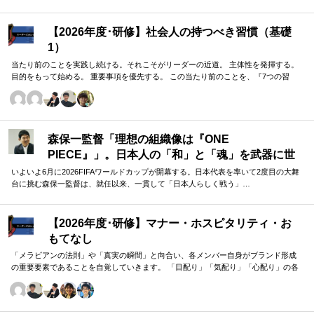
【2026年度･研修】社会人の持つべき習慣（基礎
1）
当たり前のことを実践し続ける。それこそがリーダーの近道。 主体性を発揮する。
目的をもって始める。 重要事項を優先する。 この当たり前のことを、『7つの習
慣』をもとに深掘りしていきます。 評論家ではなく、我がこととして取り組むメン
バーのための研修です。
森保一監督「理想の組織像は『ONE
PIECE』」。日本人の「和」と「魂」を武器に世
界へ挑む①
いよいよ6月に2026FIFAワールドカップが開幕する。日本代表を率いて2度目の大舞
台に挑む森保一監督は、就任以来、一貫して「日本人らしく戦う」…
【2026年度･研修】マナー・ホスピタリティ・お
もてなし
「メラビアンの法則」や「真実の瞬間」と向合い、各メンバー自身がブランド形成
の重要要素であることを自覚していきます。 「目配り」「気配り」「心配り」の各
段階を理解し、「マナー」「サービス」「ホスピタリティ」「おもてなし」の違い
について研究。 「マニュアル」「サービス」を理解・実践するのは当然。 「ホスピ
タリティ」「おもてなし」を顧客・メンバーに提供したいリーダーのための研修で