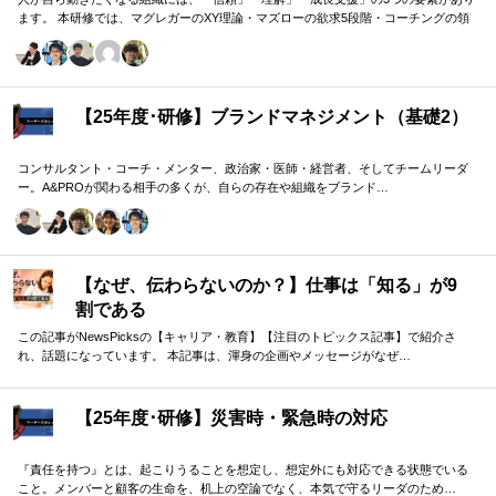
ます。 本研修では、マグレガーのXY理論・マズローの欲求5段階・コーチングの領
域モデルを用いて、 「人はなぜ動くのか」「どうすれば自ら動くようになるのか」
を、実例を交えて深く学びます。 単なる知識の習得にとどまらず、現場で直面する
課題（メンバーの停滞・生徒の伸び悩み・顧客対応の難航など）を、“人間理解”を通
して紐解く実践型のプログラムです。
【25年度･研修】ブランドマネジメント（基礎2）
コンサルタント・コーチ・メンター、政治家・医師・経営者、そしてチームリーダ
ー。A&PROが関わる相手の多くが、自らの存在や組織をブランド…
【なぜ、伝わらないのか？】仕事は「知る」が9
割である
この記事がNewsPicksの【キャリア・教育】【注目のトピックス記事】で紹介さ
れ、話題になっています。 本記事は、渾身の企画やメッセージがなぜ…
【25年度･研修】災害時・緊急時の対応
『責任を持つ』とは、起こりうることを想定し、想定外にも対応できる状態でいる
こと。メンバーと顧客の生命を、机上の空論でなく、本気で守るリーダのため…