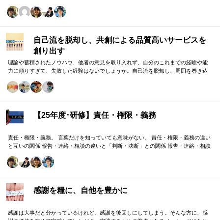
自己流を脱却し、共創による品質高いサービスを
創り出す
理論や蓄積されたノウハウ、他者の意見を取り入れず、自分のこれまでの経験や能
力に頼りすぎて、失敗した経験はないでしょうか。自己流を脱却し、周囲を巻き込
みながら組織の成果に貢献する方法をお伝えします。
【25年度･研修】責任・権限・義務
責任・権限・義務。 言葉だけを知っていても意味がない。 責任・権限・義務の違い
と互いの関係 報告・連絡・相談の違いと「判断・決断」との関係 報告・連絡・相談
のタイミングと「マネジメント・人材育成」の関係 これらを理解し、効果的に使い
分けることが重要。 理屈と機能を理解し、チームワークを大きく向上したいリーダ
ーのための研修です。
感謝を糧に、自他を豊かに
感謝は大事だと分かっているけれど、感謝を後回しにしてしまう。そんな方に、感