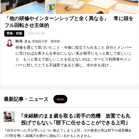
「他の研修やインターンシップと全く異なる」 常に頭を
フル回転させ主体的
寄稿・投稿
2021.01.29
M.N.
さん
早稲田大学 商学部
研修を通じて気づいたこと・今後に役立てられること 自分とメンバー
に甘ければお客さんを幸せにしない 私が相手にもっと直して欲しいこ
と、もっと変えて欲しいことを伝えないのは、サービス利用者やメン
バーに対してとても不誠実であると感じ、冷や水を浴び…
最新記事・ニュース
more
｢未経験のまま歳を取る｣若手の危機 放置でも丸
投げでもない､｢部下に任せることができる上司｣
になる方法
｢自分がやった方が早い｣とつい抱えてしまう上司。その善意が実は部下の成長機会
の7割を奪い､組織力を静かに損ねているかもしれません。