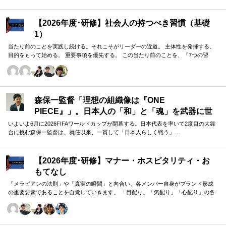
【2026年度･研修】社会人の持つべき習慣（基礎
1）
当たり前のことを実践し続ける。それこそがリーダーの近道。 主体性を発揮する。
目的をもって始める。 重要事項を優先する。 この当たり前のことを、『7つの習
慣』をもとに深掘りしていきます。 評論家ではなく、我がこととして取り組むメン
バーのための研修です。
森保一監督「理想の組織像は『ONE
PIECE』」。日本人の「和」と「魂」を武器に世
界へ挑む①
いよいよ6月に2026FIFAワールドカップが開幕する。日本代表を率いて2度目の大舞
台に挑む森保一監督は、就任以来、一貫して「日本人らしく戦う」…
【2026年度･研修】マナー・ホスピタリティ・お
もてなし
「メラビアンの法則」や「真実の瞬間」と向合い、各メンバー自身がブランド形成
の重要要素であることを自覚していきます。 「目配り」「気配り」「心配り」の各
段階を理解し、「マナー」「サービス」「ホスピタリティ」「おもてなし」の違い
について研究。 「マニュアル」「サービス」を理解・実践するのは当然。 「ホスピ
タリティ」「おもてなし」を顧客・メンバーに提供したいリーダーのための研修で