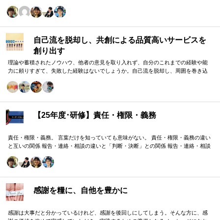
自己流を脱却し、共創による品質高いサービスを
創り出す
理論や蓄積されたノウハウ、他者の意見を取り入れず、自分のこれまでの経験や能
力に頼りすぎて、失敗した経験はないでしょうか。自己流を脱却し、周囲を巻き込
みながら組織の成果に貢献する方法をお伝えします。
【25年度･研修】責任・権限・義務
責任・権限・義務。 言葉だけを知っていても意味がない。 責任・権限・義務の違い
と互いの関係 報告・連絡・相談の違いと「判断・決断」との関係 報告・連絡・相談
のタイミングと「マネジメント・人材育成」の関係 これらを理解し、効果的に使い
分けることが重要。 理屈と機能を理解し、チームワークを大きく向上したいリーダ
ーのための研修です。
感謝を糧に、自他を豊かに
感謝は大事だと分かっているけれど、感謝を後回しにしてしまう。そんな方に、感