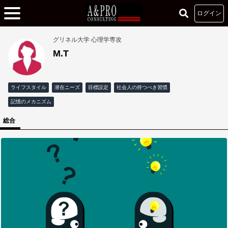
ログイン
グリネル大学 心理学専攻
M.T
ライフスタイル
潜在ニーズ
目標設定
社会人の持つべき習慣
記憶のメカニズム
総合