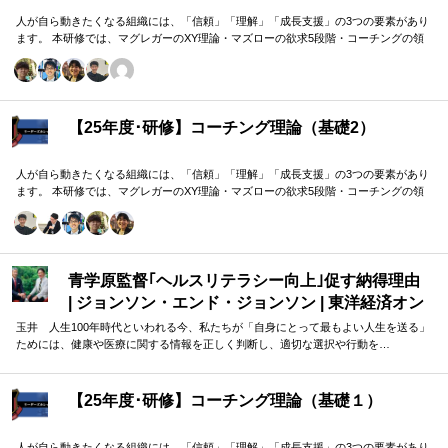
人が自ら動きたくなる組織には、「信頼」「理解」「成長支援」の3つの要素があり
ます。 本研修では、マグレガーのXY理論・マズローの欲求5段階・コーチングの領
域モデルを用いて、 「人はなぜ動くのか」「どうすれば自ら動くようになるのか」
を、実例を交えて深く学びます。 単なる知識の習得にとどまらず、現場で直面する
課題（メンバーの停滞・生徒の伸び悩み・顧客対応の難航など）を、“人間理解”を通
して紐解く実践型のプログラムです。
【25年度･研修】コーチング理論（基礎2）
人が自ら動きたくなる組織には、「信頼」「理解」「成長支援」の3つの要素があり
ます。 本研修では、マグレガーのXY理論・マズローの欲求5段階・コーチングの領
域モデルを用いて、 「人はなぜ動くのか」「どうすれば自ら動くようになるのか」
を、実例を交えて深く学びます。 単なる知識の習得にとどまらず、現場で直面する
課題（メンバーの停滞・生徒の伸び悩み・顧客対応の難航など）を、“人間理解”を通
して紐解く実践型のプログラムです。
青学原監督｢ヘルスリテラシー向上｣促す納得理由
| ジョンソン・エンド・ジョンソン | 東洋経済オン
ライン
玉井 人生100年時代といわれる今、私たちが「自身にとって最もよい人生を送る」
ためには、健康や医療に関する情報を正しく判断し、適切な選択や行動を…
【25年度･研修】コーチング理論（基礎１）
人が自ら動きたくなる組織には、「信頼」「理解」「成長支援」の3つの要素があり