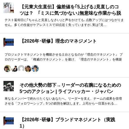
す。
【元東大生直伝】偏差値を｢5上げる｣見直しのコ
ツは？ ｢ミスに気づかない｣無意味な作業から脱
却を…カギは試験"前"
テスト返却日に｢ちゃんと見直しなさい｣と声をかけても､点数アップにはつながりま
せん。多くの生徒がケアレスミスで10点近く失っていますが､実は｢見…
【2026年･研修】理念のマネジメント
プロジェクトマネジメントを機能させる土台となるのが『理念のマネジメント』 プ
ロのリーダーは、「権威のマネジメント」を避け、「理念のマネジメント」を構築
し、維持し続ける。 「好き・嫌い」や「多数決」ではなく、説得力ある提案を互い
に尊重する文化を構築したいリーダーのための研修です。
その他大勢の部下→リーダーの右腕になるための
5つのアクション | ライフハッカー・ジャパン
単なるメンバーで終わりたくないあなたへ。リーダーを支え、チームの成果を倍増
させる「フォロワーシップ」5つの鉄則を解説します。上司から一目置かれる…
【2026年･研修】ブランドマネジメント（実践
1）