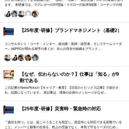
ます。 本研修では、マグレガーのXY理論・マズローの欲求5段階・コーチングの領
域モデルを用いて、 「人はなぜ動くのか」「どうすれば自ら動くようになるのか」
を、実例を交えて深く学びます。 単なる知識の習得にとどまらず、現場で直面する
課題（メンバーの停滞・生徒の伸び悩み・顧客対応の難航など）を、“人間理解”を通
して紐解く実践型のプログラムです。
【25年度･研修】ブランドマネジメント（基礎2）
コンサルタント・コーチ・メンター、政治家・医師・経営者、そしてチームリーダ
ー。A&PROが関わる相手の多くが、自らの存在や組織をブランド…
【なぜ、伝わらないのか？】仕事は「知る」が9
割である
この記事がNewsPicksの【キャリア・教育】【注目のトピックス記事】で紹介さ
れ、話題になっています。 本記事は、渾身の企画やメッセージがなぜ…
【25年度･研修】災害時・緊急時の対応
『責任を持つ』とは、起こりうることを想定し、想定外にも対応できる状態でいる
こと。メンバーと顧客の生命を、机上の空論でなく、本気で守るリーダのため…