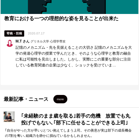
教育における一つの理想的な姿を見ることが出来た
寄稿・投稿
2020.07.17
M.T
さん
グリネル大学 心理学専攻
記憶のメカニズム・先を見据えることの大切さ 記憶のメカニズムを大
学の発達心理学の授業で学んだとき、そのような心理学と教育の融合
に私は可能性を見出しました。しかし、実際にこの重要な部分に注目
している教育関連の企業は少なく、ショックを受けていま…
最新記事・ニュース
more
｢未経験のまま歳を取る｣若手の危機 放置でも丸
投げでもない､｢部下に任せることができる上司｣
になる方法
｢自分がやった方が早い｣とつい抱えてしまう上司。その善意が実は部下の成長機会
の7割を奪い､組織力を静かに損ねているかもしれません。