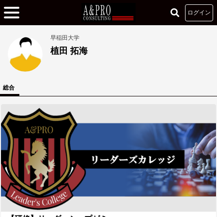
ログイン
早稲田大学
植田 拓海
総合