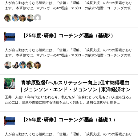
人が自ら動きたくなる組織には、「信頼」「理解」「成長支援」の3つの要素があり
ます。 本研修では、マグレガーのXY理論・マズローの欲求5段階・コーチングの領
域モデルを用いて、 「人はなぜ動くのか」「どうすれば自ら動くようになるのか」
を、実例を交えて深く学びます。 単なる知識の習得にとどまらず、現場で直面する
課題（メンバーの停滞・生徒の伸び悩み・顧客対応の難航など）を、“人間理解”を通
して紐解く実践型のプログラムです。
【25年度･研修】コーチング理論（基礎2）
人が自ら動きたくなる組織には、「信頼」「理解」「成長支援」の3つの要素があり
ます。 本研修では、マグレガーのXY理論・マズローの欲求5段階・コーチングの領
域モデルを用いて、 「人はなぜ動くのか」「どうすれば自ら動くようになるのか」
を、実例を交えて深く学びます。 単なる知識の習得にとどまらず、現場で直面する
課題（メンバーの停滞・生徒の伸び悩み・顧客対応の難航など）を、“人間理解”を通
して紐解く実践型のプログラムです。
青学原監督｢ヘルスリテラシー向上｣促す納得理由
| ジョンソン・エンド・ジョンソン | 東洋経済オン
ライン
玉井 人生100年時代といわれる今、私たちが「自身にとって最もよい人生を送る」
ためには、健康や医療に関する情報を正しく判断し、適切な選択や行動を…
【25年度･研修】コーチング理論（基礎１）
人が自ら動きたくなる組織には、「信頼」「理解」「成長支援」の3つの要素があり