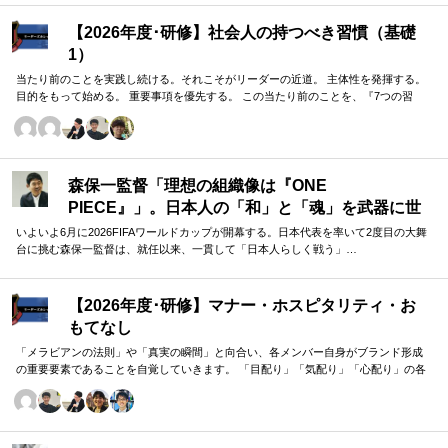
分の弱みにひたすら向き合い、頭を使う3日間になると思います。しか
し、研修後には今までと一味違う考え方と、自信を持った自分がいる
【2026年度･研修】社会人の持つべき習慣（基礎
はずです。間違いなく貴重な学びになると思うので、迷っているなら
1）
参加してみることをお勧めします！
当たり前のことを実践し続ける。それこそがリーダーの近道。 主体性を発揮する。
目的をもって始める。 重要事項を優先する。 この当たり前のことを、『7つの習
慣』をもとに深掘りしていきます。 評論家ではなく、我がこととして取り組むメン
バーのための研修です。
森保一監督「理想の組織像は『ONE
PIECE』」。日本人の「和」と「魂」を武器に世
界へ挑む①
いよいよ6月に2026FIFAワールドカップが開幕する。日本代表を率いて2度目の大舞
台に挑む森保一監督は、就任以来、一貫して「日本人らしく戦う」…
【2026年度･研修】マナー・ホスピタリティ・お
もてなし
「メラビアンの法則」や「真実の瞬間」と向合い、各メンバー自身がブランド形成
の重要要素であることを自覚していきます。 「目配り」「気配り」「心配り」の各
段階を理解し、「マナー」「サービス」「ホスピタリティ」「おもてなし」の違い
について研究。 「マニュアル」「サービス」を理解・実践するのは当然。 「ホスピ
タリティ」「おもてなし」を顧客・メンバーに提供したいリーダーのための研修で
す。