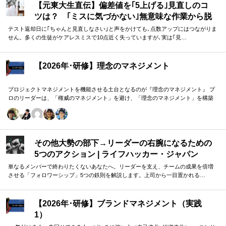
【元東大生直伝】偏差値を｢5上げる｣見直しのコ
ツは？ ｢ミスに気づかない｣無意味な作業から脱
却を…カギは試験"前"
テスト返却日に｢ちゃんと見直しなさい｣と声をかけても､点数アップにはつながりま
せん。多くの生徒がケアレスミスで10点近く失っていますが､実は｢見…
【2026年･研修】理念のマネジメント
プロジェクトマネジメントを機能させる土台となるのが『理念のマネジメント』 プ
ロのリーダーは、「権威のマネジメント」を避け、「理念のマネジメント」を構築
し、維持し続ける。 「好き・嫌い」や「多数決」ではなく、説得力ある提案を互い
に尊重する文化を構築したいリーダーのための研修です。
その他大勢の部下→リーダーの右腕になるための
5つのアクション | ライフハッカー・ジャパン
単なるメンバーで終わりたくないあなたへ。リーダーを支え、チームの成果を倍増
させる「フォロワーシップ」5つの鉄則を解説します。上司から一目置かれる…
【2026年･研修】ブランドマネジメント（実践
1）