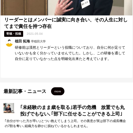
り、実際自分も人より頭を使って生きていると疑わずにこれまで生き
てきました。しかしながら、この研修を通じていかに普段自分が頭を
使っていないか、考えずに生きているかということを知ることが出来
たと思います。意識して頭を使う、という行為は自分のパフォーマン
リーダーとはメンバーに誠実に向き合い、その人生に対し
スの向上にダイレクトに直結してくると思うので、今後も課題として
てまで責任を持つ存在
取り組んでいきたいです。 最後に、3点目はリーダーシップについてで
寄稿・投稿
2021.05.04
す。自分はこれまで、リーダーとは一番能力が高いものが担うものだ
と認識していました。しかしこの研修を通して、リーダーとはメンバ
植田 拓海
早稲田大学
ーに誠実に向き合い、その人生に対してまで責任を持つ存在であると
研修前は漠然とリーダーという役職についており、自分に何が足りて
認識を改めました。スキルはもちろん覚悟も求められる存在である、
いないかも全く分かっていませんでした。しかし、この研修を通して
という認識を持てたことは今後リーダーを担っていく上で大きな学び
自分に足りていなかった点を明確化出来たと考えています。
になったと思います。 ■研修参加前後での心境の変化・研修講師や
A&PROメンバーへのメッセージ■ 貴重な学びの場を提供していただ
き、本当に有難うございました。森口さんをはじめとしたスタッフの
皆さんに心からお礼申し上げます。 知らなかった知識のインプットは
もちろん、自分の弱みにひたすら向き合い、人として成長することが
出来た3日間だったと考えています。 研修前は漠然とリーダーという役
最新記事・ニュース
more
職についており、自分に何が足りていないかも全く分かっていません
でした。しかし、この研修を通して自分に足りていなかった点を明確
化出来たと考えています。具体的に、自分には覚悟と明確な目的が足
｢未経験のまま歳を取る｣若手の危機 放置でも丸
りておらず、リーダーとして必要な準備が出来ているとは言い難い状
投げでもない､｢部下に任せることができる上司｣
態でした。今後は、手順前後にはなってしまいますがリーダーとして
になる方法
必要な要素を身に付け、リーダーとしての義務を果たしていきたいと
｢自分がやった方が早い｣とつい抱えてしまう上司。その善意が実は部下の成長機会
思います。 ■これからリーダーシップゼミを受ける人へのメッセージ■
の7割を奪い､組織力を静かに損ねているかもしれません。
これから研修を受ける方にとっては、どのインターンシップよりも自