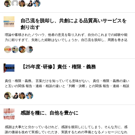
自己流を脱却し、共創による品質高いサービスを
創り出す
理論や蓄積されたノウハウ、他者の意見を取り入れず、自分のこれまでの経験や能
力に頼りすぎて、失敗した経験はないでしょうか。自己流を脱却し、周囲を巻き込
みながら組織の成果に貢献する方法をお伝えします。
【25年度･研修】責任・権限・義務
責任・権限・義務。 言葉だけを知っていても意味がない。 責任・権限・義務の違い
と互いの関係 報告・連絡・相談の違いと「判断・決断」との関係 報告・連絡・相談
のタイミングと「マネジメント・人材育成」の関係 これらを理解し、効果的に使い
分けることが重要。 理屈と機能を理解し、チームワークを大きく向上したいリーダ
ーのための研修です。
感謝を糧に、自他を豊かに
感謝は大事だと分かっているけれど、感謝を後回しにしてしまう。そんな方に、感
謝の価値を改めて実感していただき、実践するための準備となるメッセージになれ