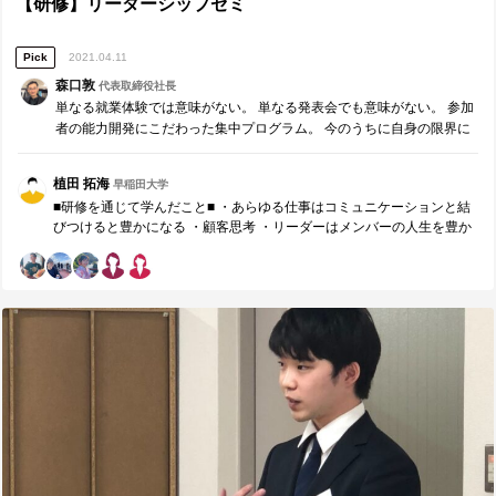
【研修】リーダーシップゼミ
Pick
2021.04.11
森口敦
代表取締役社長
単なる就業体験では意味がない。 単なる発表会でも意味がない。 参加
者の能力開発にこだわった集中プログラム。 今のうちに自身の限界に
チャレンジし、社会で役立つ自身の強みを見つけ、今後の学生生活や
就職活動に大いに役立ててほしい。 机上の空論で終わらせない、責任
植田 拓海
早稲田大学
あるリーダーのための特別プログラムです。
■研修を通じて学んだこと■ ・あらゆる仕事はコミュニケーションと結
びつけると豊かになる ・顧客思考 ・リーダーはメンバーの人生を豊か
にする責任がある ・約束の重要性 ・頭を使う ・行動は習慣から成る
・リーダーシップについて ・コミュニケーションの重要要素(時間、伝
達、基準や数値、概念説明、構成要素など) ・マズローの5段階欲求 ・
マグレガーのXY理論 ・ノルマとコミットメントの違い ・4つの人材領
域 ・報連相の重要性 ・自信の付け方 ・コミュニケーションマップ ・
コーチングとティーチングの違い(効果,効率について) ・コーチング方
法について ■研修を通じて気付けたこと・今後に役立てられること■ ま
ず1点目は顧客思考についてです。この研修を通じて、これまで自分は
自分の身が可愛く、自分本位に物事を考える人間であったということ
に気が付きました。社会に出る前に気付けたことを感謝し早急に改善
するために、この研修をきっかけにして「相手のことを考えた行動を
意識する」という習慣の第一歩を踏み出していきたいと思います。 次
に2点目は頭を使う、ということについてです。当たり前のことではあ