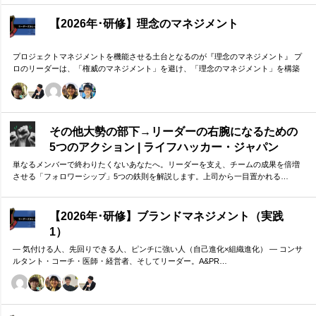
【2026年･研修】理念のマネジメント
プロジェクトマネジメントを機能させる土台となるのが『理念のマネジメント』 プ
ロのリーダーは、「権威のマネジメント」を避け、「理念のマネジメント」を構築
し、維持し続ける。 「好き・嫌い」や「多数決」ではなく、説得力ある提案を互い
に尊重する文化を構築したいリーダーのための研修です。
その他大勢の部下→リーダーの右腕になるための
5つのアクション | ライフハッカー・ジャパン
単なるメンバーで終わりたくないあなたへ。リーダーを支え、チームの成果を倍増
させる「フォロワーシップ」5つの鉄則を解説します。上司から一目置かれる…
【2026年･研修】ブランドマネジメント（実践
1）
― 気付ける人、先回りできる人、ピンチに強い人（自己進化×組織進化） ― コンサ
ルタント・コーチ・医師・経営者、そしてリーダー。A&PR…