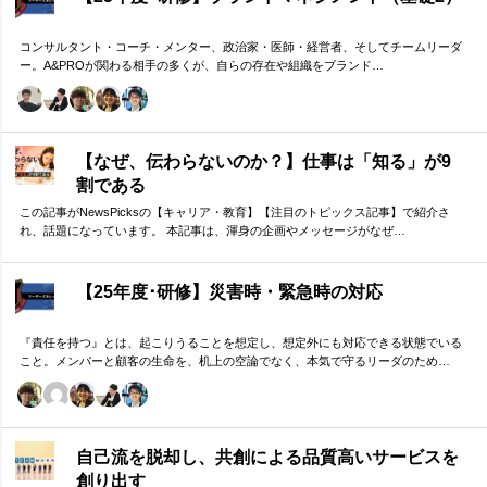
コンサルタント・コーチ・メンター、政治家・医師・経営者、そしてチームリーダ
ー。A&PROが関わる相手の多くが、自らの存在や組織をブランド…
【なぜ、伝わらないのか？】仕事は「知る」が9
割である
この記事がNewsPicksの【キャリア・教育】【注目のトピックス記事】で紹介さ
れ、話題になっています。 本記事は、渾身の企画やメッセージがなぜ…
【25年度･研修】災害時・緊急時の対応
『責任を持つ』とは、起こりうることを想定し、想定外にも対応できる状態でいる
こと。メンバーと顧客の生命を、机上の空論でなく、本気で守るリーダのため…
自己流を脱却し、共創による品質高いサービスを
創り出す