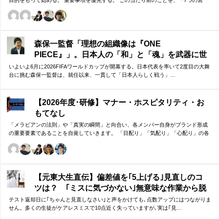
慣』をもとに深掘りしていきます。 評論家ではなく、我がこととして取り組むメン
バーのための研修です。
森保一監督「理想の組織像は『ONE
PIECE』」。日本人の「和」と「魂」を武器に世
界へ挑む①
いよいよ6月に2026FIFAワールドカップが開幕する。日本代表を率いて2度目の大舞
台に挑む森保一監督は、就任以来、一貫して「日本人らしく戦う」…
【2026年度･研修】マナー・ホスピタリティ・お
もてなし
「メラビアンの法則」や「真実の瞬間」と向合い、各メンバー自身がブランド形成
の重要要素であることを自覚していきます。 「目配り」「気配り」「心配り」の各
段階を理解し、「マナー」「サービス」「ホスピタリティ」「おもてなし」の違い
について研究。 「マニュアル」「サービス」を理解・実践するのは当然。 「ホスピ
タリティ」「おもてなし」を顧客・メンバーに提供したいリーダーのための研修で
す。
【元東大生直伝】偏差値を｢5上げる｣見直しのコ
ツは？ ｢ミスに気づかない｣無意味な作業から脱
却を…カギは試験"前"
テスト返却日に｢ちゃんと見直しなさい｣と声をかけても､点数アップにはつながりま
せん。多くの生徒がケアレスミスで10点近く失っていますが､実は｢見…