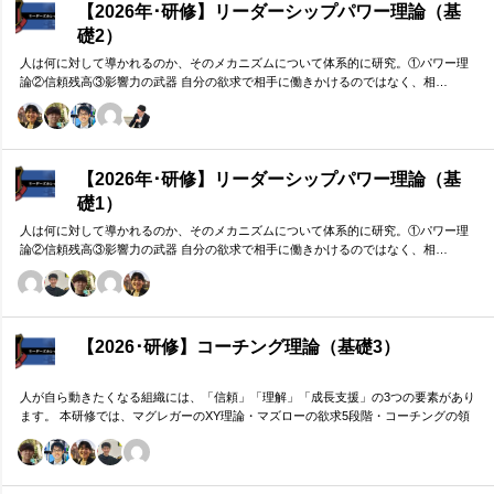
【2026年･研修】リーダーシップパワー理論（基
礎2）
人は何に対して導かれるのか、そのメカニズムについて体系的に研究。①パワー理
論②信頼残高③影響力の武器 自分の欲求で相手に働きかけるのではなく、相…
【2026年･研修】リーダーシップパワー理論（基
礎1）
人は何に対して導かれるのか、そのメカニズムについて体系的に研究。①パワー理
論②信頼残高③影響力の武器 自分の欲求で相手に働きかけるのではなく、相…
【2026･研修】コーチング理論（基礎3）
人が自ら動きたくなる組織には、「信頼」「理解」「成長支援」の3つの要素があり
ます。 本研修では、マグレガーのXY理論・マズローの欲求5段階・コーチングの領
域モデルを用いて、 「人はなぜ動くのか」「どうすれば自ら動くようになるのか」
を、実例を交えて深く学びます。 単なる知識の習得にとどまらず、現場で直面する
課題（メンバーの停滞・生徒の伸び悩み・顧客対応の難航など）を、“人間理解”を通
して紐解く実践型のプログラムです。