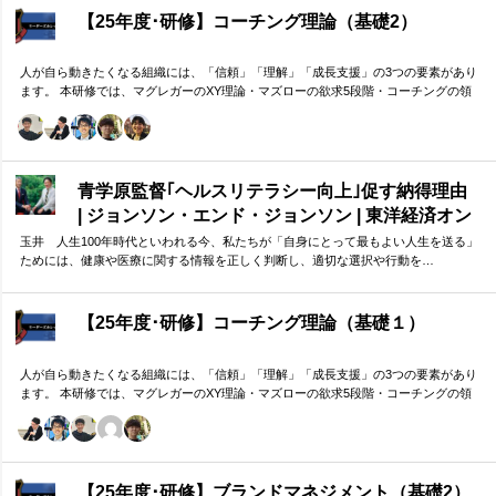
【25年度･研修】コーチング理論（基礎2）
人が自ら動きたくなる組織には、「信頼」「理解」「成長支援」の3つの要素があり
ます。 本研修では、マグレガーのXY理論・マズローの欲求5段階・コーチングの領
域モデルを用いて、 「人はなぜ動くのか」「どうすれば自ら動くようになるのか」
を、実例を交えて深く学びます。 単なる知識の習得にとどまらず、現場で直面する
課題（メンバーの停滞・生徒の伸び悩み・顧客対応の難航など）を、“人間理解”を通
して紐解く実践型のプログラムです。
青学原監督｢ヘルスリテラシー向上｣促す納得理由
| ジョンソン・エンド・ジョンソン | 東洋経済オン
ライン
玉井 人生100年時代といわれる今、私たちが「自身にとって最もよい人生を送る」
ためには、健康や医療に関する情報を正しく判断し、適切な選択や行動を…
【25年度･研修】コーチング理論（基礎１）
人が自ら動きたくなる組織には、「信頼」「理解」「成長支援」の3つの要素があり
ます。 本研修では、マグレガーのXY理論・マズローの欲求5段階・コーチングの領
域モデルを用いて、 「人はなぜ動くのか」「どうすれば自ら動くようになるのか」
を、実例を交えて深く学びます。 単なる知識の習得にとどまらず、現場で直面する
課題（メンバーの停滞・生徒の伸び悩み・顧客対応の難航など）を、“人間理解”を通
して紐解く実践型のプログラムです。
【25年度･研修】ブランドマネジメント（基礎2）