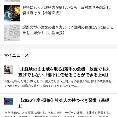
解答にもっと説得力が欲しいなら！反対意見を想定し、
切り返そう【小論面接】
課題文型小論文の書き方とは？設問の種類ごとに使える
技をご紹介！【小論面接】
マイニュース
｢未経験のまま歳を取る｣若手の危機 放置でも丸
投げでもない､｢部下に任せることができる上司｣
になる方法
｢自分がやった方が早い｣とつい抱えてしまう上司。その善意が実は部下の成長機会
の7割を奪い､組織力を静かに損ねているかもしれません。
【2026年度･研修】社会人の持つべき習慣（基礎
1）
当たり前のことを実践し続ける。それこそがリーダーの近道。 主体性を発揮する。
目的をもって始める。 重要事項を優先する。 この当たり前のことを、『7つの習