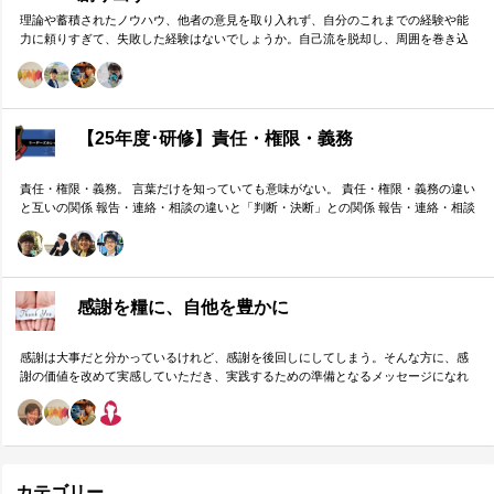
理論や蓄積されたノウハウ、他者の意見を取り入れず、自分のこれまでの経験や能
力に頼りすぎて、失敗した経験はないでしょうか。自己流を脱却し、周囲を巻き込
みながら組織の成果に貢献する方法をお伝えします。
【25年度･研修】責任・権限・義務
責任・権限・義務。 言葉だけを知っていても意味がない。 責任・権限・義務の違い
と互いの関係 報告・連絡・相談の違いと「判断・決断」との関係 報告・連絡・相談
のタイミングと「マネジメント・人材育成」の関係 これらを理解し、効果的に使い
分けることが重要。 理屈と機能を理解し、チームワークを大きく向上したいリーダ
ーのための研修です。
感謝を糧に、自他を豊かに
感謝は大事だと分かっているけれど、感謝を後回しにしてしまう。そんな方に、感
謝の価値を改めて実感していただき、実践するための準備となるメッセージになれ
ばと思います。
カテゴリー