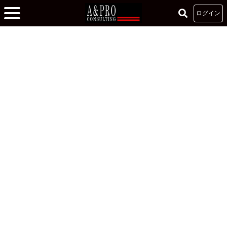
ログイン
ホーム
»
記事
»
第一印象は６秒で決まる
第一印象は６秒で決まる
2022.08.09
吉野ひとみ