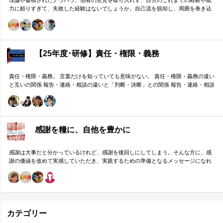
理論や蓄積されたノウハウ、他者の意見を取り入れず、自分のこれまでの経験や能
力に頼りすぎて、失敗した経験はないでしょうか。自己流を脱却し、周囲を巻き込
みながら組織の成果に貢献する方法をお伝えします。
【25年度･研修】責任・権限・義務
責任・権限・義務。 言葉だけを知っていても意味がない。 責任・権限・義務の違い
と互いの関係 報告・連絡・相談の違いと「判断・決断」との関係 報告・連絡・相談
のタイミングと「マネジメント・人材育成」の関係 これらを理解し、効果的に使い
分けることが重要。 理屈と機能を理解し、チームワークを大きく向上したいリーダ
ーのための研修です。
感謝を糧に、自他を豊かに
感謝は大事だと分かっているけれど、感謝を後回しにしてしまう。そんな方に、感
謝の価値を改めて実感していただき、実践するための準備となるメッセージになれ
ばと思います。
カテゴリー