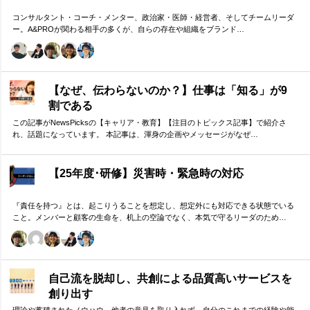
コンサルタント・コーチ・メンター、政治家・医師・経営者、そしてチームリーダ
ー。A&PROが関わる相手の多くが、自らの存在や組織をブランド…
【なぜ、伝わらないのか？】仕事は「知る」が9
割である
この記事がNewsPicksの【キャリア・教育】【注目のトピックス記事】で紹介さ
れ、話題になっています。 本記事は、渾身の企画やメッセージがなぜ…
【25年度･研修】災害時・緊急時の対応
『責任を持つ』とは、起こりうることを想定し、想定外にも対応できる状態でいる
こと。メンバーと顧客の生命を、机上の空論でなく、本気で守るリーダのため…
自己流を脱却し、共創による品質高いサービスを
創り出す