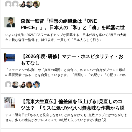
バーのための研修です。
森保一監督「理想の組織像は『ONE
PIECE』」。日本人の「和」と「魂」を武器に世
界へ挑む①
いよいよ6月に2026FIFAワールドカップが開幕する。日本代表を率いて2度目の大舞
台に挑む森保一監督は、就任以来、一貫して「日本人らしく戦う」…
【2026年度･研修】マナー・ホスピタリティ・お
もてなし
「メラビアンの法則」や「真実の瞬間」と向合い、各メンバー自身がブランド形成
の重要要素であることを自覚していきます。 「目配り」「気配り」「心配り」の各
段階を理解し、「マナー」「サービス」「ホスピタリティ」「おもてなし」の違い
について研究。 「マニュアル」「サービス」を理解・実践するのは当然。 「ホスピ
タリティ」「おもてなし」を顧客・メンバーに提供したいリーダーのための研修で
す。
【元東大生直伝】偏差値を｢5上げる｣見直しのコ
ツは？ ｢ミスに気づかない｣無意味な作業から脱
却を…カギは試験"前"
テスト返却日に｢ちゃんと見直しなさい｣と声をかけても､点数アップにはつながりま
せん。多くの生徒がケアレスミスで10点近く失っていますが､実は｢見…