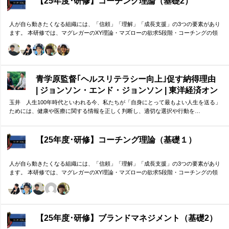
【25年度･研修】コーチング理論（基礎2）
人が自ら動きたくなる組織には、「信頼」「理解」「成長支援」の3つの要素があり
ます。 本研修では、マグレガーのXY理論・マズローの欲求5段階・コーチングの領
域モデルを用いて、 「人はなぜ動くのか」「どうすれば自ら動くようになるのか」
を、実例を交えて深く学びます。 単なる知識の習得にとどまらず、現場で直面する
課題（メンバーの停滞・生徒の伸び悩み・顧客対応の難航など）を、“人間理解”を通
して紐解く実践型のプログラムです。
青学原監督｢ヘルスリテラシー向上｣促す納得理由
| ジョンソン・エンド・ジョンソン | 東洋経済オン
ライン
玉井 人生100年時代といわれる今、私たちが「自身にとって最もよい人生を送る」
ためには、健康や医療に関する情報を正しく判断し、適切な選択や行動を…
【25年度･研修】コーチング理論（基礎１）
人が自ら動きたくなる組織には、「信頼」「理解」「成長支援」の3つの要素があり
ます。 本研修では、マグレガーのXY理論・マズローの欲求5段階・コーチングの領
域モデルを用いて、 「人はなぜ動くのか」「どうすれば自ら動くようになるのか」
を、実例を交えて深く学びます。 単なる知識の習得にとどまらず、現場で直面する
課題（メンバーの停滞・生徒の伸び悩み・顧客対応の難航など）を、“人間理解”を通
して紐解く実践型のプログラムです。
【25年度･研修】ブランドマネジメント（基礎2）