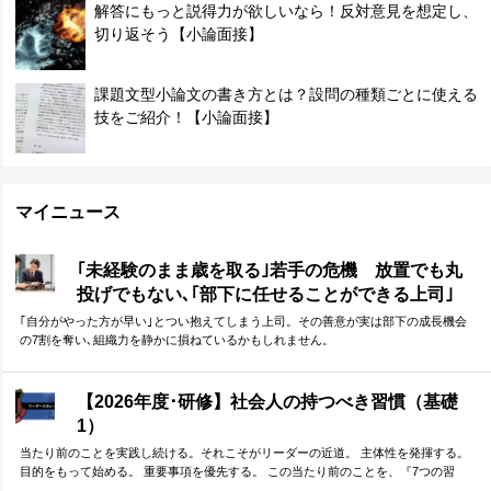
解答にもっと説得力が欲しいなら！反対意見を想定し、
切り返そう【小論面接】
課題文型小論文の書き方とは？設問の種類ごとに使える
技をご紹介！【小論面接】
マイニュース
｢未経験のまま歳を取る｣若手の危機 放置でも丸
投げでもない､｢部下に任せることができる上司｣
になる方法
｢自分がやった方が早い｣とつい抱えてしまう上司。その善意が実は部下の成長機会
の7割を奪い､組織力を静かに損ねているかもしれません。
【2026年度･研修】社会人の持つべき習慣（基礎
1）
当たり前のことを実践し続ける。それこそがリーダーの近道。 主体性を発揮する。
目的をもって始める。 重要事項を優先する。 この当たり前のことを、『7つの習
慣』をもとに深掘りしていきます。 評論家ではなく、我がこととして取り組むメン