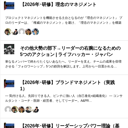
【2026年･研修】理念のマネジメント
プロジェクトマネジメントを機能させる土台となるのが『理念のマネジメント』 プ
ロのリーダーは、「権威のマネジメント」を避け、「理念のマネジメント」を構築
し、維持し続ける。 「好き・嫌い」や「多数決」ではなく、説得力ある提案を互い
に尊重する文化を構築したいリーダーのための研修です。
その他大勢の部下→リーダーの右腕になるための
5つのアクション | ライフハッカー・ジャパン
単なるメンバーで終わりたくないあなたへ。リーダーを支え、チームの成果を倍増
させる「フォロワーシップ」5つの鉄則を解説します。上司から一目置かれる…
【2026年･研修】ブランドマネジメント（実践
1）
― 気付ける人、先回りできる人、ピンチに強い人（自己進化×組織進化） ― コンサ
ルタント・コーチ・医師・経営者、そしてリーダー。A&PR…
【2026年･研修】リーダーシップパワー理論（基