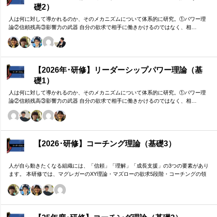
礎2）
人は何に対して導かれるのか、そのメカニズムについて体系的に研究。①パワー理
論②信頼残高③影響力の武器 自分の欲求で相手に働きかけるのではなく、相…
【2026年･研修】リーダーシップパワー理論（基
礎1）
人は何に対して導かれるのか、そのメカニズムについて体系的に研究。①パワー理
論②信頼残高③影響力の武器 自分の欲求で相手に働きかけるのではなく、相…
【2026･研修】コーチング理論（基礎3）
人が自ら動きたくなる組織には、「信頼」「理解」「成長支援」の3つの要素があり
ます。 本研修では、マグレガーのXY理論・マズローの欲求5段階・コーチングの領
域モデルを用いて、 「人はなぜ動くのか」「どうすれば自ら動くようになるのか」
を、実例を交えて深く学びます。 単なる知識の習得にとどまらず、現場で直面する
課題（メンバーの停滞・生徒の伸び悩み・顧客対応の難航など）を、“人間理解”を通
して紐解く実践型のプログラムです。