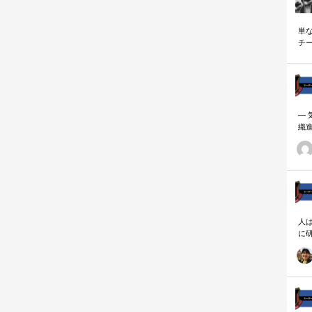
単
チ
説
―
織
ーダ
人
に
相