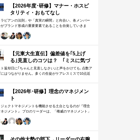
【2026年度･研修】マナー・ホスピ
タリティ・おもてなし
メラビアンの法則」や「真実の瞬間」と向合い、各メンバー
身がブランド形成の重要要素であることを自覚していきま
。 「目配り」「気配り」「心配り」の各段階を理解し、「マ
ー」「サービス」「ホスピタリティ」「おもてなし」の違い
ついて研究。 「マニュアル」「サービス」を理解・実践する
は当然。 「ホスピタリティ」「おもてなし」を顧客・メンバ
に提供したいリーダーのための研修です。
【元東大生直伝】偏差値を｢5上げ
る｣見直しのコツは？ ｢ミスに気づ
かない｣無意味な作業から脱却を…
スト返却日に｢ちゃんと見直しなさい｣と声をかけても､点数ア
プにはつながりません。多くの生徒がケアレスミスで10点近
カギは試験"前"
失っていますが､実は｢見…
【2026年･研修】理念のマネジメン
ト
ロジェクトマネジメントを機能させる土台となるのが『理念
マネジメント』 プロのリーダーは、「権威のマネジメント」
避け、「理念のマネジメント」を構築し、維持し続ける。
好き・嫌い」や「多数決」ではなく、説得力ある提案を互い
尊重する文化を構築したいリーダーのための研修です。
その他大勢の部下→リーダーの右腕