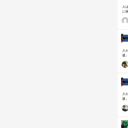
人
に
相
人
援
論
「
を
ず
顧
ロ
人
援
論
「
を
ず
顧
ロ