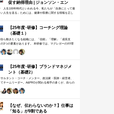
促す納得理由 | ジョンソン・エン
ド・ジョンソン | 東洋経済オンライ
井 人生100年時代といわれる今、私たちが「自身にとって最
よい人生を送る」ためには、健康や医療に関する情報を正し
ン
判断し、適切な選択や行動を…
【25年度･研修】コーチング理論
（基礎１）
が自ら動きたくなる組織には、「信頼」「理解」「成長支
」の3つの要素があります。 本研修では、マグレガーのXY理
・マズローの欲求5段階・コーチングの領域モデルを用いて、
人はなぜ動くのか」「どうすれば自ら動くようになるのか」
、実例を交えて深く学びます。 単なる知識の習得にとどまら
、現場で直面する課題（メンバーの停滞・生徒の伸び悩み・
客対応の難航など）を、“人間理解”を通して紐解く実践型のプ
【25年度･研修】ブランドマネジメ
グラムです。
ント（基礎2）
ンサルタント・コーチ・メンター、政治家・医師・経営者、
してチームリーダー。A&PROが関わる相手の多くが、自らの
在や組織をブランド…
【なぜ、伝わらないのか？】仕事は
「知る」が9割である