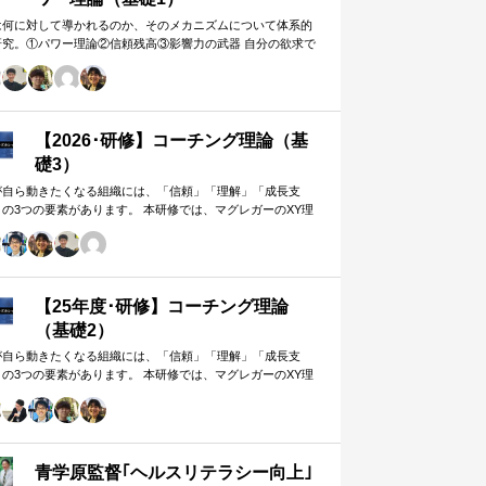
は何に対して導かれるのか、そのメカニズムについて体系的
研究。①パワー理論②信頼残高③影響力の武器 自分の欲求で
手に働きかけるのではなく、相…
【2026･研修】コーチング理論（基
礎3）
が自ら動きたくなる組織には、「信頼」「理解」「成長支
」の3つの要素があります。 本研修では、マグレガーのXY理
・マズローの欲求5段階・コーチングの領域モデルを用いて、
人はなぜ動くのか」「どうすれば自ら動くようになるのか」
、実例を交えて深く学びます。 単なる知識の習得にとどまら
、現場で直面する課題（メンバーの停滞・生徒の伸び悩み・
客対応の難航など）を、“人間理解”を通して紐解く実践型のプ
【25年度･研修】コーチング理論
グラムです。
（基礎2）
が自ら動きたくなる組織には、「信頼」「理解」「成長支
」の3つの要素があります。 本研修では、マグレガーのXY理
・マズローの欲求5段階・コーチングの領域モデルを用いて、
人はなぜ動くのか」「どうすれば自ら動くようになるのか」
、実例を交えて深く学びます。 単なる知識の習得にとどまら
、現場で直面する課題（メンバーの停滞・生徒の伸び悩み・
客対応の難航など）を、“人間理解”を通して紐解く実践型のプ
青学原監督｢ヘルスリテラシー向上｣
グラムです。