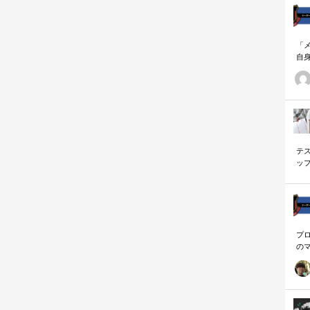
「
自
す
ナ
に
の
ー
テ
ッ
く
プ
の
を
「
に