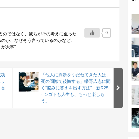
0
るのではなく、彼らがその考えに至った
るのか、なぜそう言っているのかなど、
が大事”
成功
「他人に判断をゆだねてきた人は、
ネッ
死の間際で後悔する」幡野広志に聞
：番
く“悩みに答えを出す方法”｜新R25
- シゴトも人生も、もっと楽しも
う。