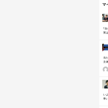
マ
｢
実
も
当
主
る
い
の
いよ
率
「