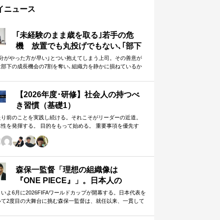
イニュース
｢未経験のまま歳を取る｣若手の危
機 放置でも丸投げでもない､｢部下
に任せることができる上司｣になる
自分がやった方が早い｣とつい抱えてしまう上司。その善意が
は部下の成長機会の7割を奪い､組織力を静かに損ねているか
方法
しれません。
【2026年度･研修】社会人の持つべ
き習慣（基礎1）
たり前のことを実践し続ける。それこそがリーダーの近道。
体性を発揮する。 目的をもって始める。 重要事項を優先す
。 この当たり前のことを、『7つの習慣』をもとに深掘りして
きます。 評論家ではなく、我がこととして取り組むメンバー
ための研修です。
森保一監督「理想の組織像は
『ONE PIECE』」。日本人の
「和」と「魂」を武器に世界へ挑む
いよ6月に2026FIFAワールドカップが開幕する。日本代表を
いて2度目の大舞台に挑む森保一監督は、就任以来、一貫して
①
日本人らしく戦う」…