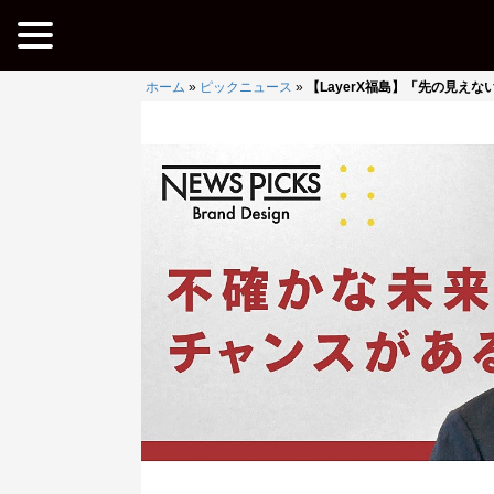
ホーム
»
ピックニュース
»
【LayerX福島】「先の見え