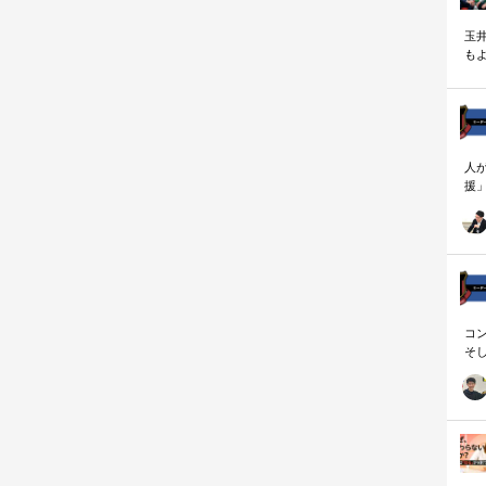
玉
も
く
人
援
論
「
を
ず
顧
ロ
コ
そ
存