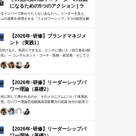
になるための5つのアクション | ラ
イフハッカー・ジャパン
なるメンバーで終わりたくないあなたへ。リーダーを支え、
ームの成果を倍増させる「フォロワーシップ」5つの鉄則を解
します。上司から一目置かれる…
【2026年･研修】ブランドマネジメ
ント（実践1）
 気付ける人、先回りできる人、ピンチに強い人（自己進化×組
進化） ― コンサルタント・コーチ・医師・経営者、そしてリ
ー。A&PR…
【2026年･研修】リーダーシップパ
ワー理論（基礎2）
は何に対して導かれるのか、そのメカニズムについて体系的
研究。①パワー理論②信頼残高③影響力の武器 自分の欲求で
手に働きかけるのではなく、相…
【2026年･研修】リーダーシップパ
ワー理論（基礎1）