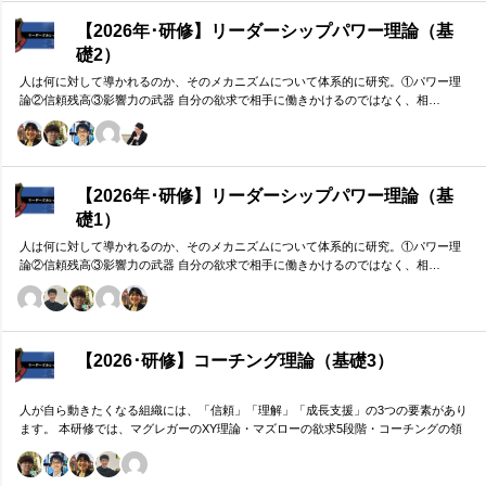
【2026年･研修】リーダーシップパワー理論（基
礎2）
人は何に対して導かれるのか、そのメカニズムについて体系的に研究。①パワー理
論②信頼残高③影響力の武器 自分の欲求で相手に働きかけるのではなく、相…
【2026年･研修】リーダーシップパワー理論（基
礎1）
人は何に対して導かれるのか、そのメカニズムについて体系的に研究。①パワー理
論②信頼残高③影響力の武器 自分の欲求で相手に働きかけるのではなく、相…
【2026･研修】コーチング理論（基礎3）
人が自ら動きたくなる組織には、「信頼」「理解」「成長支援」の3つの要素があり
ます。 本研修では、マグレガーのXY理論・マズローの欲求5段階・コーチングの領
域モデルを用いて、 「人はなぜ動くのか」「どうすれば自ら動くようになるのか」
を、実例を交えて深く学びます。 単なる知識の習得にとどまらず、現場で直面する
課題（メンバーの停滞・生徒の伸び悩み・顧客対応の難航など）を、“人間理解”を通