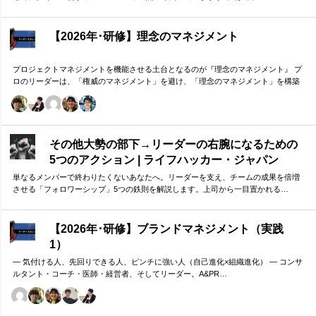
【2026年･研修】理念のマネジメント
プロジェクトマネジメントを機能させる土台となるのが『理念のマネジメント』 プ
ロのリーダーは、「権威のマネジメント」を避け、「理念のマネジメント」を構築
し、維持し続ける。 「好き・嫌い」や「多数決」ではなく、説得力ある提案を互い
に尊重する文化を構築したいリーダーのための研修です。
その他大勢の部下→リーダーの右腕になるための
5つのアクション | ライフハッカー・ジャパン
単なるメンバーで終わりたくないあなたへ。リーダーを支え、チームの成果を倍増
させる「フォロワーシップ」5つの鉄則を解説します。上司から一目置かれる…
【2026年･研修】ブランドマネジメント（実践
1）
― 気付ける人、先回りできる人、ピンチに強い人（自己進化×組織進化） ― コンサ
ルタント・コーチ・医師・経営者、そしてリーダー。A&PR…