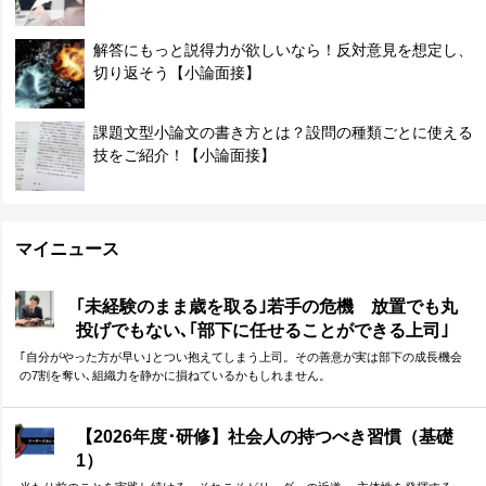
解答にもっと説得力が欲しいなら！反対意見を想定し、
切り返そう【小論面接】
課題文型小論文の書き方とは？設問の種類ごとに使える
技をご紹介！【小論面接】
マイニュース
｢未経験のまま歳を取る｣若手の危機 放置でも丸
投げでもない､｢部下に任せることができる上司｣
になる方法
｢自分がやった方が早い｣とつい抱えてしまう上司。その善意が実は部下の成長機会
の7割を奪い､組織力を静かに損ねているかもしれません。
【2026年度･研修】社会人の持つべき習慣（基礎
1）