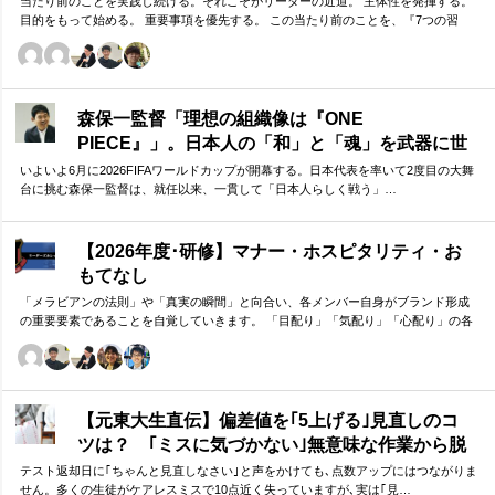
当たり前のことを実践し続ける。それこそがリーダーの近道。 主体性を発揮する。
目的をもって始める。 重要事項を優先する。 この当たり前のことを、『7つの習
慣』をもとに深掘りしていきます。 評論家ではなく、我がこととして取り組むメン
バーのための研修です。
森保一監督「理想の組織像は『ONE
PIECE』」。日本人の「和」と「魂」を武器に世
界へ挑む①
いよいよ6月に2026FIFAワールドカップが開幕する。日本代表を率いて2度目の大舞
台に挑む森保一監督は、就任以来、一貫して「日本人らしく戦う」…
【2026年度･研修】マナー・ホスピタリティ・お
もてなし
「メラビアンの法則」や「真実の瞬間」と向合い、各メンバー自身がブランド形成
の重要要素であることを自覚していきます。 「目配り」「気配り」「心配り」の各
段階を理解し、「マナー」「サービス」「ホスピタリティ」「おもてなし」の違い
について研究。 「マニュアル」「サービス」を理解・実践するのは当然。 「ホスピ
タリティ」「おもてなし」を顧客・メンバーに提供したいリーダーのための研修で
す。
【元東大生直伝】偏差値を｢5上げる｣見直しのコ
ツは？ ｢ミスに気づかない｣無意味な作業から脱
却を…カギは試験"前"
テスト返却日に｢ちゃんと見直しなさい｣と声をかけても､点数アップにはつながりま
せん。多くの生徒がケアレスミスで10点近く失っていますが､実は｢見…