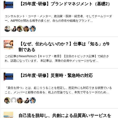
【25年度･研修】ブランドマネジメント（基礎2）
コンサルタント・コーチ・メンター、政治家・医師・経営者、そしてチームリーダ
ー。A&PROが関わる相手の多くが、自らの存在や組織をブランド…
【なぜ、伝わらないのか？】仕事は「知る」が9
割である
この記事がNewsPicksの【キャリア・教育】【注目のトピックス記事】で紹介さ
れ、話題になっています。 本記事は、渾身の企画やメッセージがなぜ…
【25年度･研修】災害時・緊急時の対応
『責任を持つ』とは、起こりうることを想定し、想定外にも対応できる状態でいる
こと。メンバーと顧客の生命を、机上の空論でなく、本気で守るリーダのため…
自己流を脱却し、共創による品質高いサービスを