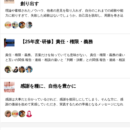
創り出す
理論や蓄積されたノウハウ、他者の意見を取り入れず、自分のこれまでの経験や能
力に頼りすぎて、失敗した経験はないでしょうか。自己流を脱却し、周囲を巻き込
みながら組織の成果に貢献する方法をお伝えします。
【25年度･研修】責任・権限・義務
責任・権限・義務。 言葉だけを知っていても意味がない。 責任・権限・義務の違い
と互いの関係 報告・連絡・相談の違いと「判断・決断」との関係 報告・連絡・相談
のタイミングと「マネジメント・人材育成」の関係 これらを理解し、効果的に使い
分けることが重要。 理屈と機能を理解し、チームワークを大きく向上したいリーダ
ーのための研修です。
感謝を糧に、自他を豊かに
感謝は大事だと分かっているけれど、感謝を後回しにしてしまう。そんな方に、感
謝の価値を改めて実感していただき、実践するための準備となるメッセージになれ
ばと思います。