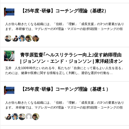
して紐解く実践型のプログラムです。
【25年度･研修】コーチング理論（基礎2）
人が自ら動きたくなる組織には、「信頼」「理解」「成長支援」の3つの要素があり
ます。 本研修では、マグレガーのXY理論・マズローの欲求5段階・コーチングの領
域モデルを用いて、 「人はなぜ動くのか」「どうすれば自ら動くようになるのか」
を、実例を交えて深く学びます。 単なる知識の習得にとどまらず、現場で直面する
課題（メンバーの停滞・生徒の伸び悩み・顧客対応の難航など）を、“人間理解”を通
して紐解く実践型のプログラムです。
青学原監督｢ヘルスリテラシー向上｣促す納得理由
| ジョンソン・エンド・ジョンソン | 東洋経済オン
ライン
玉井 人生100年時代といわれる今、私たちが「自身にとって最もよい人生を送る」
ためには、健康や医療に関する情報を正しく判断し、適切な選択や行動を…
【25年度･研修】コーチング理論（基礎１）
人が自ら動きたくなる組織には、「信頼」「理解」「成長支援」の3つの要素があり
ます。 本研修では、マグレガーのXY理論・マズローの欲求5段階・コーチングの領
域モデルを用いて、 「人はなぜ動くのか」「どうすれば自ら動くようになるのか」
を、実例を交えて深く学びます。 単なる知識の習得にとどまらず、現場で直面する
課題（メンバーの停滞・生徒の伸び悩み・顧客対応の難航など）を、“人間理解”を通
して紐解く実践型のプログラムです。