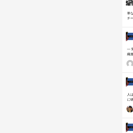
単
チ
説
―
織
ーダ
人
に
相