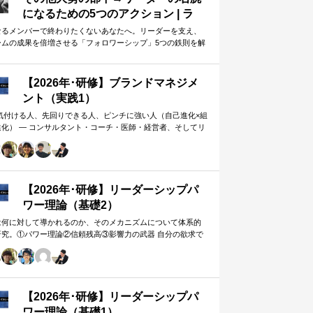
になるための5つのアクション | ラ
イフハッカー・ジャパン
なるメンバーで終わりたくないあなたへ。リーダーを支え、
ームの成果を倍増させる「フォロワーシップ」5つの鉄則を解
します。上司から一目置かれる…
【2026年･研修】ブランドマネジメ
ント（実践1）
 気付ける人、先回りできる人、ピンチに強い人（自己進化×組
進化） ― コンサルタント・コーチ・医師・経営者、そしてリ
ー。A&PR…
【2026年･研修】リーダーシップパ
ワー理論（基礎2）
は何に対して導かれるのか、そのメカニズムについて体系的
研究。①パワー理論②信頼残高③影響力の武器 自分の欲求で
手に働きかけるのではなく、相…
【2026年･研修】リーダーシップパ
ワー理論（基礎1）