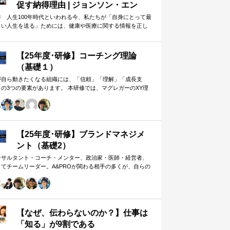
促す納得理由 | ジョンソン・エン
ド・ジョンソン | 東洋経済オンライ
井 人生100年時代といわれる今、私たちが「自身にとって最
よい人生を送る」ためには、健康や医療に関する情報を正し
ン
判断し、適切な選択や行動を…
【25年度･研修】コーチング理論
（基礎１）
が自ら動きたくなる組織には、「信頼」「理解」「成長支
」の3つの要素があります。 本研修では、マグレガーのXY理
・マズローの欲求5段階・コーチングの領域モデルを用いて、
人はなぜ動くのか」「どうすれば自ら動くようになるのか」
、実例を交えて深く学びます。 単なる知識の習得にとどまら
、現場で直面する課題（メンバーの停滞・生徒の伸び悩み・
客対応の難航など）を、“人間理解”を通して紐解く実践型のプ
【25年度･研修】ブランドマネジメ
グラムです。
ント（基礎2）
ンサルタント・コーチ・メンター、政治家・医師・経営者、
してチームリーダー。A&PROが関わる相手の多くが、自らの
在や組織をブランド…
【なぜ、伝わらないのか？】仕事は
「知る」が9割である