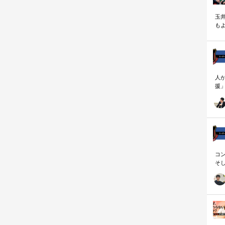
玉
も
く
人
援
論
「
を
ず
顧
ロ
コ
そ
存