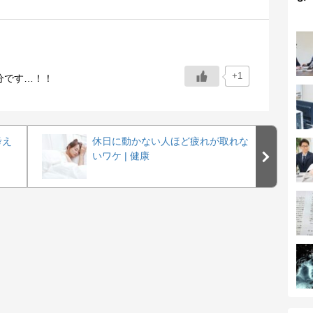
+1
分です…！！
考え
休日に動かない人ほど疲れが取れな
いワケ | 健康