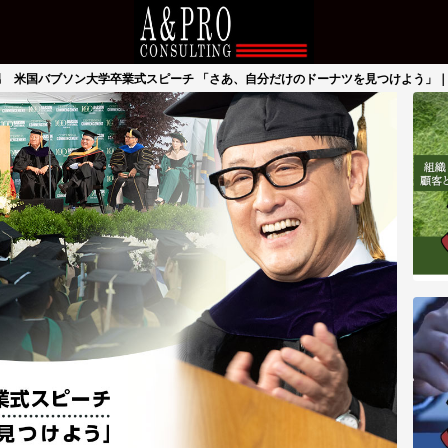
｜豊田章男 米国バブソン大学卒業式スピーチ 「さあ、自分だけのドーナツを見つけよう」