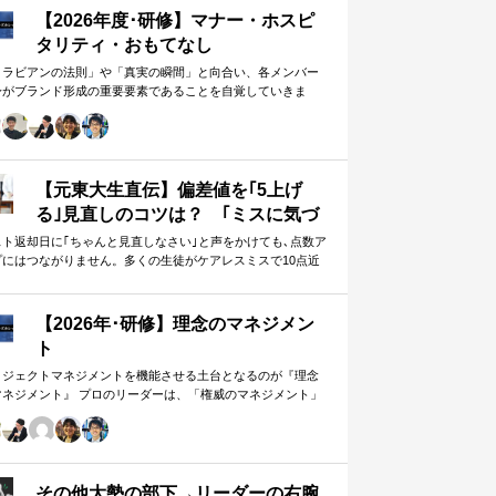
【2026年度･研修】マナー・ホスピ
タリティ・おもてなし
メラビアンの法則」や「真実の瞬間」と向合い、各メンバー
身がブランド形成の重要要素であることを自覚していきま
。 「目配り」「気配り」「心配り」の各段階を理解し、「マ
ー」「サービス」「ホスピタリティ」「おもてなし」の違い
ついて研究。 「マニュアル」「サービス」を理解・実践する
は当然。 「ホスピタリティ」「おもてなし」を顧客・メンバ
に提供したいリーダーのための研修です。
【元東大生直伝】偏差値を｢5上げ
る｣見直しのコツは？ ｢ミスに気づ
かない｣無意味な作業から脱却を…
スト返却日に｢ちゃんと見直しなさい｣と声をかけても､点数ア
プにはつながりません。多くの生徒がケアレスミスで10点近
カギは試験"前"
失っていますが､実は｢見…
【2026年･研修】理念のマネジメン
ト
ロジェクトマネジメントを機能させる土台となるのが『理念
マネジメント』 プロのリーダーは、「権威のマネジメント」
避け、「理念のマネジメント」を構築し、維持し続ける。
好き・嫌い」や「多数決」ではなく、説得力ある提案を互い
尊重する文化を構築したいリーダーのための研修です。
その他大勢の部下→リーダーの右腕