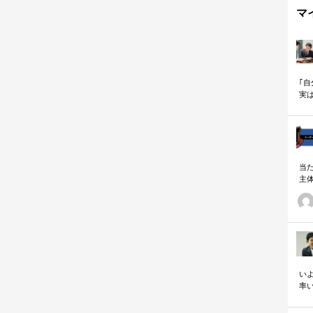
マ
｢
実
も
当
主
る
い
の
いよ
率
「