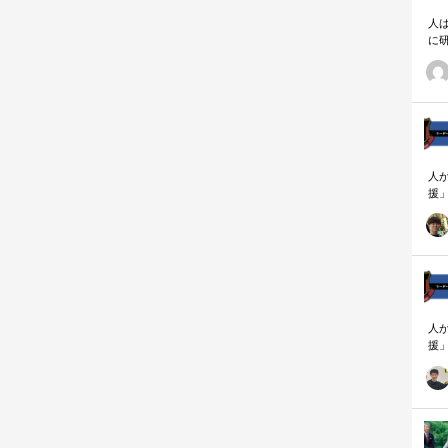
人
に
相
人
援
論
「
を
ず
顧
ロ
人
援
論
「
を
ず
顧
ロ