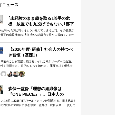
イニュース
｢未経験のまま歳を取る｣若手の危
機 放置でも丸投げでもない､｢部下
に任せることができる上司｣になる
自分がやった方が早い｣とつい抱えてしまう上司。その善意が
は部下の成長機会の7割を奪い､組織力を静かに損ねているか
方法
しれません。
【2026年度･研修】社会人の持つべ
き習慣（基礎1）
たり前のことを実践し続ける。それこそがリーダーの近道。
体性を発揮する。 目的をもって始める。 重要事項を優先す
。 この当たり前のことを、『7つの習慣』をもとに深掘りして
きます。 評論家ではなく、我がこととして取り組むメンバー
ための研修です。
森保一監督「理想の組織像は
『ONE PIECE』」。日本人の
「和」と「魂」を武器に世界へ挑む
いよ6月に2026FIFAワールドカップが開幕する。日本代表を
いて2度目の大舞台に挑む森保一監督は、就任以来、一貫して
①
日本人らしく戦う」…