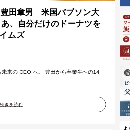
#23｜豊田章男 米国バブソン大
さあ、自分だけのドーナツを
イムズ
未来の CEO へ。 豊田から卒業生への14
続きを読む
よ