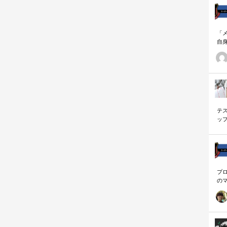
「
自
す
ナ
に
の
ー
テ
ッ
く
プ
の
を
「
に