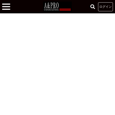
ログイン
ホーム
»
連載
連載
学生団体への具体的な価値還元が実現！！
2021.03.26
萩原佑太
早稲田大学 基幹理工学部