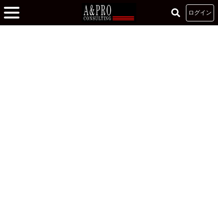
ログイン
ホーム
»
記事
»
準備を徹底し、信頼を得られる人財へ
準備を徹底し、信頼を得られる人財へ
2022.09.30
川村杏