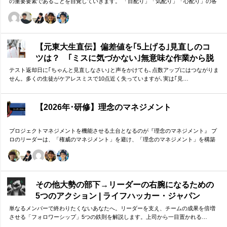
の重要要素であることを自覚していきます。 「目配り」「気配り」「心配り」の各
段階を理解し、「マナー」「サービス」「ホスピタリティ」「おもてなし」の違い
について研究。 「マニュアル」「サービス」を理解・実践するのは当然。 「ホスピ
タリティ」「おもてなし」を顧客・メンバーに提供したいリーダーのための研修で
す。
【元東大生直伝】偏差値を｢5上げる｣見直しのコ
ツは？ ｢ミスに気づかない｣無意味な作業から脱
却を…カギは試験"前"
テスト返却日に｢ちゃんと見直しなさい｣と声をかけても､点数アップにはつながりま
せん。多くの生徒がケアレスミスで10点近く失っていますが､実は｢見…
【2026年･研修】理念のマネジメント
プロジェクトマネジメントを機能させる土台となるのが『理念のマネジメント』 プ
ロのリーダーは、「権威のマネジメント」を避け、「理念のマネジメント」を構築
し、維持し続ける。 「好き・嫌い」や「多数決」ではなく、説得力ある提案を互い
に尊重する文化を構築したいリーダーのための研修です。
その他大勢の部下→リーダーの右腕になるための
5つのアクション | ライフハッカー・ジャパン
単なるメンバーで終わりたくないあなたへ。リーダーを支え、チームの成果を倍増
させる「フォロワーシップ」5つの鉄則を解説します。上司から一目置かれる…