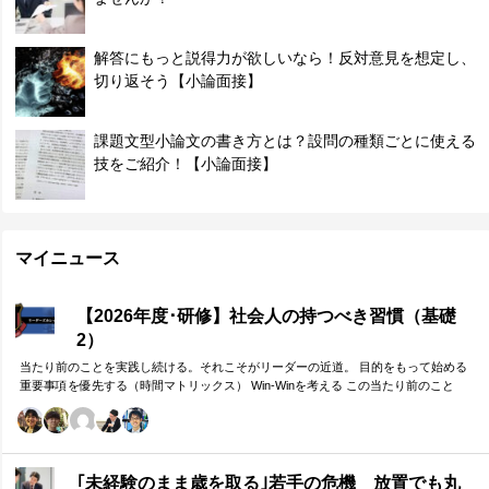
解答にもっと説得力が欲しいなら！反対意見を想定し、
切り返そう【小論面接】
課題文型小論文の書き方とは？設問の種類ごとに使える
技をご紹介！【小論面接】
マイニュース
【2026年度･研修】社会人の持つべき習慣（基礎
2）
当たり前のことを実践し続ける。それこそがリーダーの近道。 目的をもって始める
重要事項を優先する（時間マトリックス） Win-Winを考える この当たり前のこと
を、『7つの習慣』をもとに深掘りしていきます。 評論家ではなく、我がこととして
取り組むメンバーのための研修です。
｢未経験のまま歳を取る｣若手の危機 放置でも丸