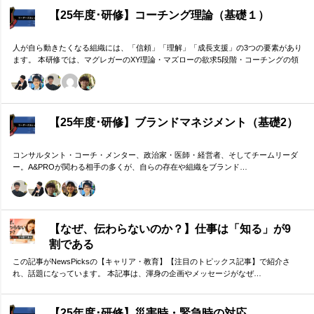
【25年度･研修】コーチング理論（基礎１）
人が自ら動きたくなる組織には、「信頼」「理解」「成長支援」の3つの要素があり
ます。 本研修では、マグレガーのXY理論・マズローの欲求5段階・コーチングの領
域モデルを用いて、 「人はなぜ動くのか」「どうすれば自ら動くようになるのか」
を、実例を交えて深く学びます。 単なる知識の習得にとどまらず、現場で直面する
課題（メンバーの停滞・生徒の伸び悩み・顧客対応の難航など）を、“人間理解”を通
して紐解く実践型のプログラムです。
【25年度･研修】ブランドマネジメント（基礎2）
コンサルタント・コーチ・メンター、政治家・医師・経営者、そしてチームリーダ
ー。A&PROが関わる相手の多くが、自らの存在や組織をブランド…
【なぜ、伝わらないのか？】仕事は「知る」が9
割である
この記事がNewsPicksの【キャリア・教育】【注目のトピックス記事】で紹介さ
れ、話題になっています。 本記事は、渾身の企画やメッセージがなぜ…
【25年度･研修】災害時・緊急時の対応