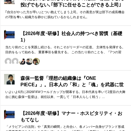
投げでもない､｢部下に任せることができる上司｣
になる方法
｢自分がやった方が早い｣とつい抱えてしまう上司。その善意が実は部下の成長機会
の7割を奪い､組織力を静かに損ねているかもしれません。
【2026年度･研修】社会人の持つべき習慣（基礎
1）
当たり前のことを実践し続ける。それこそがリーダーの近道。 主体性を発揮する。
目的をもって始める。 重要事項を優先する。 この当たり前のことを、『7つの習
慣』をもとに深掘りしていきます。 評論家ではなく、我がこととして取り組むメン
バーのための研修です。
森保一監督「理想の組織像は『ONE
PIECE』」。日本人の「和」と「魂」を武器に世
界へ挑む①
いよいよ6月に2026FIFAワールドカップが開幕する。日本代表を率いて2度目の大舞
台に挑む森保一監督は、就任以来、一貫して「日本人らしく戦う」…
【2026年度･研修】マナー・ホスピタリティ・お
もてなし
「メラビアンの法則」や「真実の瞬間」と向合い、各メンバー自身がブランド形成