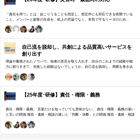
『責任を持つ』とは、起こりうることを想定し、想定外にも対応できる状態でいる
こと。メンバーと顧客の生命を、机上の空論でなく、本気で守るリーダのため…
自己流を脱却し、共創による品質高いサービスを
創り出す
理論や蓄積されたノウハウ、他者の意見を取り入れず、自分のこれまでの経験や能
力に頼りすぎて、失敗した経験はないでしょうか。自己流を脱却し、周囲を巻き込
みながら組織の成果に貢献する方法をお伝えします。
【25年度･研修】責任・権限・義務
責任・権限・義務。 言葉だけを知っていても意味がない。 責任・権限・義務の違い
と互いの関係 報告・連絡・相談の違いと「判断・決断」との関係 報告・連絡・相談
のタイミングと「マネジメント・人材育成」の関係 これらを理解し、効果的に使い
分けることが重要。 理屈と機能を理解し、チームワークを大きく向上したいリーダ
ーのための研修です。