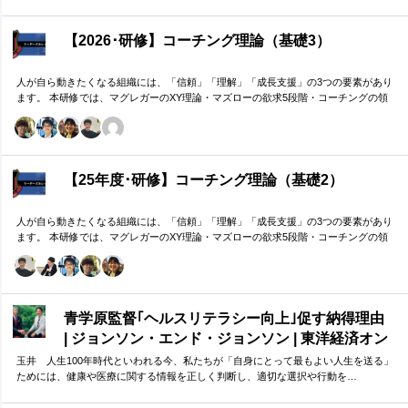
【2026･研修】コーチング理論（基礎3）
人が自ら動きたくなる組織には、「信頼」「理解」「成長支援」の3つの要素があり
ます。 本研修では、マグレガーのXY理論・マズローの欲求5段階・コーチングの領
域モデルを用いて、 「人はなぜ動くのか」「どうすれば自ら動くようになるのか」
を、実例を交えて深く学びます。 単なる知識の習得にとどまらず、現場で直面する
課題（メンバーの停滞・生徒の伸び悩み・顧客対応の難航など）を、“人間理解”を通
して紐解く実践型のプログラムです。
【25年度･研修】コーチング理論（基礎2）
人が自ら動きたくなる組織には、「信頼」「理解」「成長支援」の3つの要素があり
ます。 本研修では、マグレガーのXY理論・マズローの欲求5段階・コーチングの領
域モデルを用いて、 「人はなぜ動くのか」「どうすれば自ら動くようになるのか」
を、実例を交えて深く学びます。 単なる知識の習得にとどまらず、現場で直面する
課題（メンバーの停滞・生徒の伸び悩み・顧客対応の難航など）を、“人間理解”を通
して紐解く実践型のプログラムです。
青学原監督｢ヘルスリテラシー向上｣促す納得理由
| ジョンソン・エンド・ジョンソン | 東洋経済オン
ライン
玉井 人生100年時代といわれる今、私たちが「自身にとって最もよい人生を送る」
ためには、健康や医療に関する情報を正しく判断し、適切な選択や行動を…