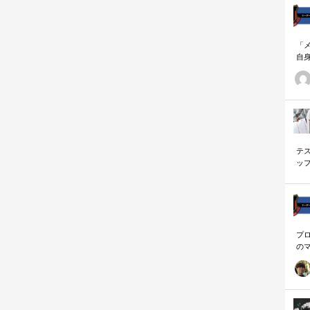
「
自
す
ナ
に
の
ー
テ
ッ
く
プ
の
を
「
に