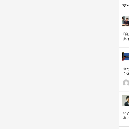
マ
｢
実
も
当
主
る
い
の
いよ
率
「