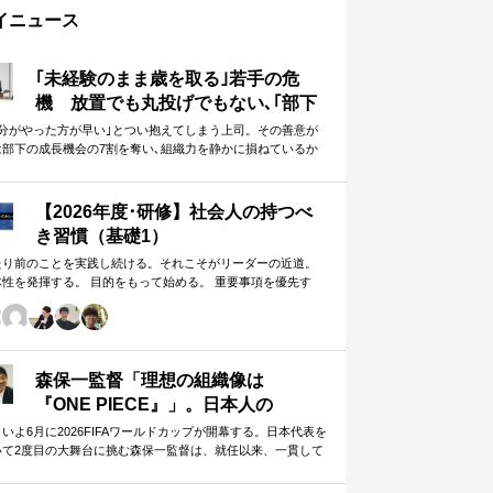
イニュース
｢未経験のまま歳を取る｣若手の危
機 放置でも丸投げでもない､｢部下
に任せることができる上司｣になる
自分がやった方が早い｣とつい抱えてしまう上司。その善意が
は部下の成長機会の7割を奪い､組織力を静かに損ねているか
方法
しれません。
【2026年度･研修】社会人の持つべ
き習慣（基礎1）
たり前のことを実践し続ける。それこそがリーダーの近道。
体性を発揮する。 目的をもって始める。 重要事項を優先す
。 この当たり前のことを、『7つの習慣』をもとに深掘りして
きます。 評論家ではなく、我がこととして取り組むメンバー
ための研修です。
森保一監督「理想の組織像は
『ONE PIECE』」。日本人の
「和」と「魂」を武器に世界へ挑む
いよ6月に2026FIFAワールドカップが開幕する。日本代表を
いて2度目の大舞台に挑む森保一監督は、就任以来、一貫して
①
日本人らしく戦う」…