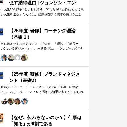
促す納得理由 | ジョンソン・エン
ド・ジョンソン | 東洋経済オンライ
井 人生100年時代といわれる今、私たちが「自身にとって最
よい人生を送る」ためには、健康や医療に関する情報を正し
ン
判断し、適切な選択や行動を…
【25年度･研修】コーチング理論
（基礎１）
が自ら動きたくなる組織には、「信頼」「理解」「成長支
」の3つの要素があります。 本研修では、マグレガーのXY理
・マズローの欲求5段階・コーチングの領域モデルを用いて、
人はなぜ動くのか」「どうすれば自ら動くようになるのか」
、実例を交えて深く学びます。 単なる知識の習得にとどまら
、現場で直面する課題（メンバーの停滞・生徒の伸び悩み・
客対応の難航など）を、“人間理解”を通して紐解く実践型のプ
【25年度･研修】ブランドマネジメ
グラムです。
ント（基礎2）
ンサルタント・コーチ・メンター、政治家・医師・経営者、
してチームリーダー。A&PROが関わる相手の多くが、自らの
在や組織をブランド…
【なぜ、伝わらないのか？】仕事は
「知る」が9割である