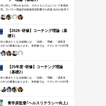
は何に対して導かれるのか、そのメカニズムについて体系的
研究。①パワー理論②信頼残高③影響力の武器 自分の欲求で
手に働きかけるのではなく、相…
【2026･研修】コーチング理論（基
礎3）
が自ら動きたくなる組織には、「信頼」「理解」「成長支
」の3つの要素があります。 本研修では、マグレガーのXY理
・マズローの欲求5段階・コーチングの領域モデルを用いて、
人はなぜ動くのか」「どうすれば自ら動くようになるのか」
、実例を交えて深く学びます。 単なる知識の習得にとどまら
、現場で直面する課題（メンバーの停滞・生徒の伸び悩み・
客対応の難航など）を、“人間理解”を通して紐解く実践型のプ
【25年度･研修】コーチング理論
グラムです。
（基礎2）
が自ら動きたくなる組織には、「信頼」「理解」「成長支
」の3つの要素があります。 本研修では、マグレガーのXY理
・マズローの欲求5段階・コーチングの領域モデルを用いて、
人はなぜ動くのか」「どうすれば自ら動くようになるのか」
、実例を交えて深く学びます。 単なる知識の習得にとどまら
、現場で直面する課題（メンバーの停滞・生徒の伸び悩み・
客対応の難航など）を、“人間理解”を通して紐解く実践型のプ
青学原監督｢ヘルスリテラシー向上｣
グラムです。