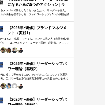
になるための5つのアクション | ラ
イフハッカー・ジャパン
なるメンバーで終わりたくないあなたへ。リーダーを支え、
ームの成果を倍増させる「フォロワーシップ」5つの鉄則を解
します。上司から一目置かれる…
【2026年･研修】ブランドマネジメ
ント（実践1）
 気付ける人、先回りできる人、ピンチに強い人（自己進化×組
進化） ― コンサルタント・コーチ・医師・経営者、そしてリ
ー。A&PR…
【2026年･研修】リーダーシップパ
ワー理論（基礎2）
は何に対して導かれるのか、そのメカニズムについて体系的
研究。①パワー理論②信頼残高③影響力の武器 自分の欲求で
手に働きかけるのではなく、相…
【2026年･研修】リーダーシップパ
ワー理論（基礎1）