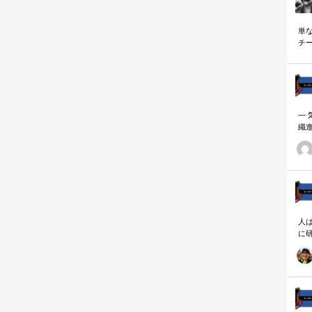
単
チ
説
―
織
ーダ
人
に
相