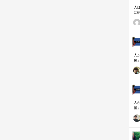
人
に
相
人
援
論
「
を
ず
顧
ロ
人
援
論
「
を
ず
顧
ロ