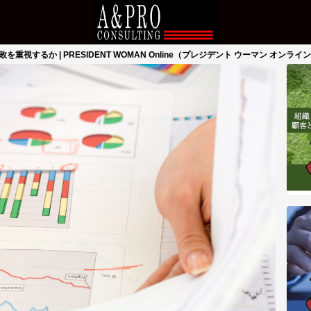
視するか | PRESIDENT WOMAN Online（プレジデント ウーマン オンライ