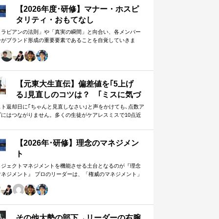
【2026年度･研修】マナー・ホスピ
タリティ・おもてなし
メラビアンの法則」や「真実の瞬間」と向合い、各メンバー
身がブランド形成の重要要素であることを自覚していきま
。 「目配り」「気配り」「心配り」の各段階を理解し、「マ
ー」「サービス」「ホスピタリティ」「おもてなし」の違い
ついて研究。 「マニュアル」「サービス」を理解・実践する
は当然。 「ホスピタリティ」「おもてなし」を顧客・メンバ
に提供したいリーダーのための研修です。
【元東大生直伝】偏差値を｢5上げ
る｣見直しのコツは？ ｢ミスに気づ
かない｣無意味な作業から脱却を…
スト返却日に｢ちゃんと見直しなさい｣と声をかけても､点数ア
プにはつながりません。多くの生徒がケアレスミスで10点近
カギは試験"前"
失っていますが､実は｢見…
【2026年･研修】理念のマネジメン
ト
ロジェクトマネジメントを機能させる土台となるのが『理念
マネジメント』 プロのリーダーは、「権威のマネジメント」
避け、「理念のマネジメント」を構築し、維持し続ける。
好き・嫌い」や「多数決」ではなく、説得力ある提案を互い
尊重する文化を構築したいリーダーのための研修です。
その他大勢の部下→リーダーの右腕