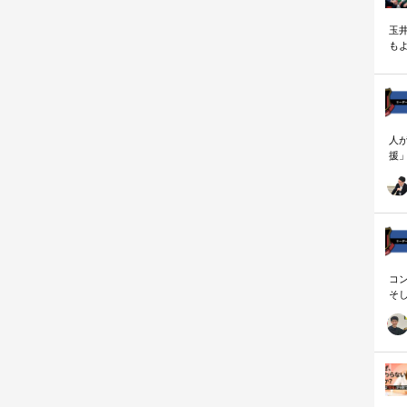
玉
も
く
人
援
論
「
を
ず
顧
ロ
コ
そ
存