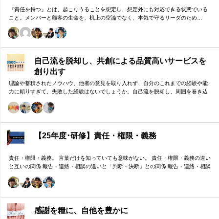
『責任を持つ』とは、起こりうることを想定し、想定外にも対応できる状態でいる
こと。メンバーと顧客の生命を、机上の空論でなく、本気で守るリーダのため…
自己流を脱却し、共創による品質高いサービスを
創り出す
理論や蓄積されたノウハウ、他者の意見を取り入れず、自分のこれまでの経験や能
力に頼りすぎて、失敗した経験はないでしょうか。自己流を脱却し、周囲を巻き込
みながら組織の成果に貢献する方法をお伝えします。
【25年度･研修】責任・権限・義務
責任・権限・義務。 言葉だけを知っていても意味がない。 責任・権限・義務の違い
と互いの関係 報告・連絡・相談の違いと「判断・決断」との関係 報告・連絡・相談
のタイミングと「マネジメント・人材育成」の関係 これらを理解し、効果的に使い
分けることが重要。 理屈と機能を理解し、チームワークを大きく向上したいリーダ
ーのための研修です。
感謝を糧に、自他を豊かに