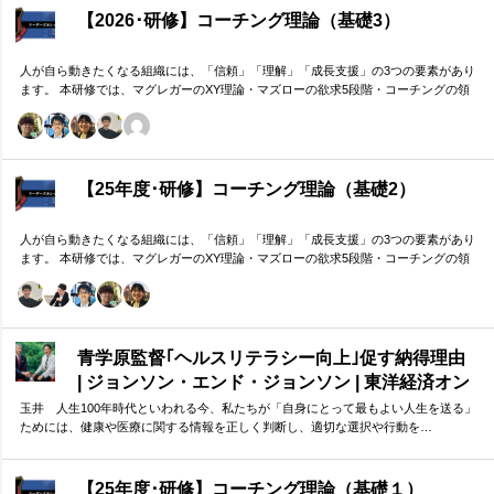
【2026･研修】コーチング理論（基礎3）
人が自ら動きたくなる組織には、「信頼」「理解」「成長支援」の3つの要素があり
ます。 本研修では、マグレガーのXY理論・マズローの欲求5段階・コーチングの領
域モデルを用いて、 「人はなぜ動くのか」「どうすれば自ら動くようになるのか」
を、実例を交えて深く学びます。 単なる知識の習得にとどまらず、現場で直面する
課題（メンバーの停滞・生徒の伸び悩み・顧客対応の難航など）を、“人間理解”を通
して紐解く実践型のプログラムです。
【25年度･研修】コーチング理論（基礎2）
人が自ら動きたくなる組織には、「信頼」「理解」「成長支援」の3つの要素があり
ます。 本研修では、マグレガーのXY理論・マズローの欲求5段階・コーチングの領
域モデルを用いて、 「人はなぜ動くのか」「どうすれば自ら動くようになるのか」
を、実例を交えて深く学びます。 単なる知識の習得にとどまらず、現場で直面する
課題（メンバーの停滞・生徒の伸び悩み・顧客対応の難航など）を、“人間理解”を通
して紐解く実践型のプログラムです。
青学原監督｢ヘルスリテラシー向上｣促す納得理由
| ジョンソン・エンド・ジョンソン | 東洋経済オン
ライン
玉井 人生100年時代といわれる今、私たちが「自身にとって最もよい人生を送る」
ためには、健康や医療に関する情報を正しく判断し、適切な選択や行動を…
【25年度･研修】コーチング理論（基礎１）