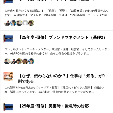
人が自ら動きたくなる組織には、「信頼」「理解」「成長支援」の3つの要素があり
ます。 本研修では、マグレガーのXY理論・マズローの欲求5段階・コーチングの領
域モデルを用いて、 「人はなぜ動くのか」「どうすれば自ら動くようになるのか」
を、実例を交えて深く学びます。 単なる知識の習得にとどまらず、現場で直面する
課題（メンバーの停滞・生徒の伸び悩み・顧客対応の難航など）を、“人間理解”を通
して紐解く実践型のプログラムです。
【25年度･研修】ブランドマネジメント（基礎2）
コンサルタント・コーチ・メンター、政治家・医師・経営者、そしてチームリーダ
ー。A&PROが関わる相手の多くが、自らの存在や組織をブランド…
【なぜ、伝わらないのか？】仕事は「知る」が9
割である
この記事がNewsPicksの【キャリア・教育】【注目のトピックス記事】で紹介さ
れ、話題になっています。 本記事は、渾身の企画やメッセージがなぜ…
【25年度･研修】災害時・緊急時の対応