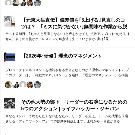
について研究。 「マニュアル」「サービス」を理解・実践するのは当然。 「ホスピ
タリティ」「おもてなし」を顧客・メンバーに提供したいリーダーのための研修で
す。
【元東大生直伝】偏差値を｢5上げる｣見直しのコ
ツは？ ｢ミスに気づかない｣無意味な作業から脱
却を…カギは試験"前"
テスト返却日に｢ちゃんと見直しなさい｣と声をかけても､点数アップにはつながりま
せん。多くの生徒がケアレスミスで10点近く失っていますが､実は｢見…
【2026年･研修】理念のマネジメント
プロジェクトマネジメントを機能させる土台となるのが『理念のマネジメント』 プ
ロのリーダーは、「権威のマネジメント」を避け、「理念のマネジメント」を構築
し、維持し続ける。 「好き・嫌い」や「多数決」ではなく、説得力ある提案を互い
に尊重する文化を構築したいリーダーのための研修です。
その他大勢の部下→リーダーの右腕になるための
5つのアクション | ライフハッカー・ジャパン
単なるメンバーで終わりたくないあなたへ。リーダーを支え、チームの成果を倍増
させる「フォロワーシップ」5つの鉄則を解説します。上司から一目置かれる…