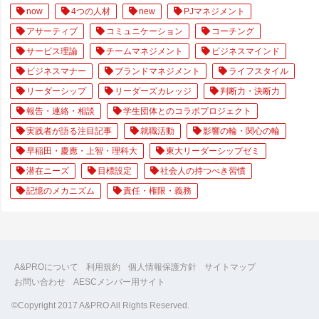
now
4つの人材
new
PJマネジメント
アサーティブ
コミュニケーション
コーチング
サービス理論
チームマネジメント
ビジネスマインド
ビジネスマナー
ブランドマネジメント
ライフスタイル
リーダーシップ
リーダーズカレッジ
判断力・決断力
報告・連絡・相談
学生団体とのコラボプロジェクト
実践者が語る注目記事
就職活動
影響の輪・関心の輪
早稲田・慶應・上智・理科大
東大リーダーシップゼミ
潜在ニーズ
目標設定
社会人の持つべき習慣
記憶のメカニズム
責任・権限・義務
A&PROについて
利用規約
個人情報保護方針
サイトマップ
お問い合わせ
AESCメンバー用サイト
©Copyright 2017 A&PRO All Rights Reserved.