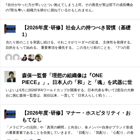
になる方法
｢自分がやった方が早い｣とつい抱えてしまう上司。その善意が実は部下の成長機会
の7割を奪い､組織力を静かに損ねているかもしれません。
【2026年度･研修】社会人の持つべき習慣（基礎
1）
当たり前のことを実践し続ける。それこそがリーダーの近道。 主体性を発揮する。
目的をもって始める。 重要事項を優先する。 この当たり前のことを、『7つの習
慣』をもとに深掘りしていきます。 評論家ではなく、我がこととして取り組むメン
バーのための研修です。
森保一監督「理想の組織像は『ONE
PIECE』」。日本人の「和」と「魂」を武器に世
界へ挑む①
いよいよ6月に2026FIFAワールドカップが開幕する。日本代表を率いて2度目の大舞
台に挑む森保一監督は、就任以来、一貫して「日本人らしく戦う」…
【2026年度･研修】マナー・ホスピタリティ・お
もてなし
「メラビアンの法則」や「真実の瞬間」と向合い、各メンバー自身がブランド形成
の重要要素であることを自覚していきます。 「目配り」「気配り」「心配り」の各
段階を理解し、「マナー」「サービス」「ホスピタリティ」「おもてなし」の違い