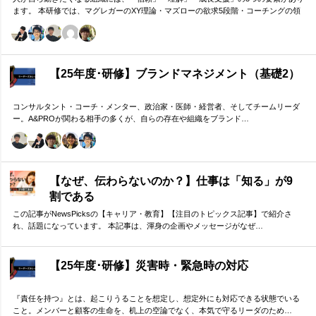
ます。 本研修では、マグレガーのXY理論・マズローの欲求5段階・コーチングの領
域モデルを用いて、 「人はなぜ動くのか」「どうすれば自ら動くようになるのか」
を、実例を交えて深く学びます。 単なる知識の習得にとどまらず、現場で直面する
課題（メンバーの停滞・生徒の伸び悩み・顧客対応の難航など）を、“人間理解”を通
して紐解く実践型のプログラムです。
【25年度･研修】ブランドマネジメント（基礎2）
コンサルタント・コーチ・メンター、政治家・医師・経営者、そしてチームリーダ
ー。A&PROが関わる相手の多くが、自らの存在や組織をブランド…
【なぜ、伝わらないのか？】仕事は「知る」が9
割である
この記事がNewsPicksの【キャリア・教育】【注目のトピックス記事】で紹介さ
れ、話題になっています。 本記事は、渾身の企画やメッセージがなぜ…
【25年度･研修】災害時・緊急時の対応
『責任を持つ』とは、起こりうることを想定し、想定外にも対応できる状態でいる
こと。メンバーと顧客の生命を、机上の空論でなく、本気で守るリーダのため…