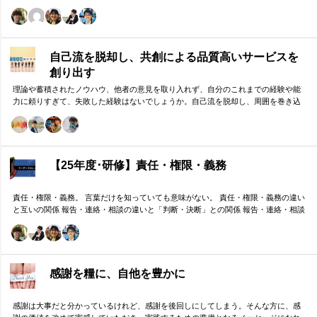
自己流を脱却し、共創による品質高いサービスを
創り出す
理論や蓄積されたノウハウ、他者の意見を取り入れず、自分のこれまでの経験や能
力に頼りすぎて、失敗した経験はないでしょうか。自己流を脱却し、周囲を巻き込
みながら組織の成果に貢献する方法をお伝えします。
【25年度･研修】責任・権限・義務
責任・権限・義務。 言葉だけを知っていても意味がない。 責任・権限・義務の違い
と互いの関係 報告・連絡・相談の違いと「判断・決断」との関係 報告・連絡・相談
のタイミングと「マネジメント・人材育成」の関係 これらを理解し、効果的に使い
分けることが重要。 理屈と機能を理解し、チームワークを大きく向上したいリーダ
ーのための研修です。
感謝を糧に、自他を豊かに
感謝は大事だと分かっているけれど、感謝を後回しにしてしまう。そんな方に、感