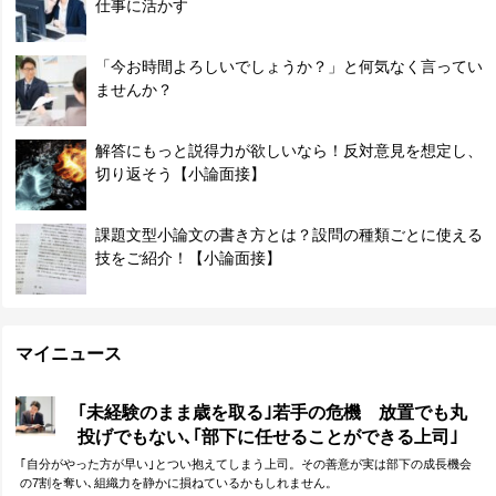
仕事に活かす
「今お時間よろしいでしょうか？」と何気なく言ってい
ませんか？
解答にもっと説得力が欲しいなら！反対意見を想定し、
切り返そう【小論面接】
課題文型小論文の書き方とは？設問の種類ごとに使える
技をご紹介！【小論面接】
マイニュース
｢未経験のまま歳を取る｣若手の危機 放置でも丸
投げでもない､｢部下に任せることができる上司｣
になる方法
｢自分がやった方が早い｣とつい抱えてしまう上司。その善意が実は部下の成長機会
の7割を奪い､組織力を静かに損ねているかもしれません。