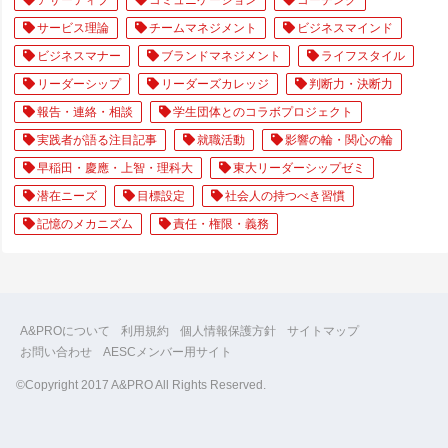
サービス理論
チームマネジメント
ビジネスマインド
ビジネスマナー
ブランドマネジメント
ライフスタイル
リーダーシップ
リーダーズカレッジ
判断力・決断力
報告・連絡・相談
学生団体とのコラボプロジェクト
実践者が語る注目記事
就職活動
影響の輪・関心の輪
早稲田・慶應・上智・理科大
東大リーダーシップゼミ
潜在ニーズ
目標設定
社会人の持つべき習慣
記憶のメカニズム
責任・権限・義務
A&PROについて
利用規約
個人情報保護方針
サイトマップ
お問い合わせ
AESCメンバー用サイト
©Copyright 2017 A&PRO All Rights Reserved.