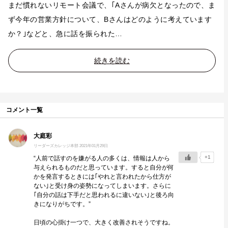
まだ慣れないリモート会議で、｢Aさんが病欠となったので、ま
ず今年の営業方針について、Bさんはどのように考えています
か？｣などと、急に話を振られた…
続きを読む
コメント一覧
大庭彩
リーダーズカレッジ本部
2021年01月29日
+1
“人前で話すのを嫌がる人の多くは、情報は人から
与えられるものだと思っています。すると自分が何
かを発言するときには｢やれと言われたから仕方が
ない｣と受け身の姿勢になってしまいます。さらに
｢自分の話は下手だと思われるに違いない｣と後ろ向
きになりがちです。”
日頃の心掛け一つで、大きく改善されそうですね。