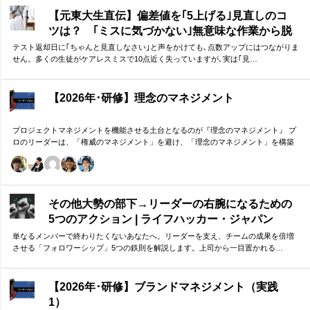
す。
【元東大生直伝】偏差値を｢5上げる｣見直しのコ
ツは？ ｢ミスに気づかない｣無意味な作業から脱
却を…カギは試験"前"
テスト返却日に｢ちゃんと見直しなさい｣と声をかけても､点数アップにはつながりま
せん。多くの生徒がケアレスミスで10点近く失っていますが､実は｢見…
【2026年･研修】理念のマネジメント
プロジェクトマネジメントを機能させる土台となるのが『理念のマネジメント』 プ
ロのリーダーは、「権威のマネジメント」を避け、「理念のマネジメント」を構築
し、維持し続ける。 「好き・嫌い」や「多数決」ではなく、説得力ある提案を互い
に尊重する文化を構築したいリーダーのための研修です。
その他大勢の部下→リーダーの右腕になるための
5つのアクション | ライフハッカー・ジャパン
単なるメンバーで終わりたくないあなたへ。リーダーを支え、チームの成果を倍増
させる「フォロワーシップ」5つの鉄則を解説します。上司から一目置かれる…
【2026年･研修】ブランドマネジメント（実践
1）