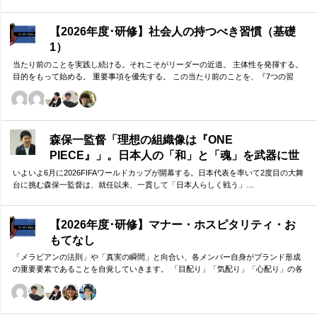
【2026年度･研修】社会人の持つべき習慣（基礎
1）
当たり前のことを実践し続ける。それこそがリーダーの近道。 主体性を発揮する。
目的をもって始める。 重要事項を優先する。 この当たり前のことを、『7つの習
慣』をもとに深掘りしていきます。 評論家ではなく、我がこととして取り組むメン
バーのための研修です。
森保一監督「理想の組織像は『ONE
PIECE』」。日本人の「和」と「魂」を武器に世
界へ挑む①
いよいよ6月に2026FIFAワールドカップが開幕する。日本代表を率いて2度目の大舞
台に挑む森保一監督は、就任以来、一貫して「日本人らしく戦う」…
【2026年度･研修】マナー・ホスピタリティ・お
もてなし
「メラビアンの法則」や「真実の瞬間」と向合い、各メンバー自身がブランド形成
の重要要素であることを自覚していきます。 「目配り」「気配り」「心配り」の各
段階を理解し、「マナー」「サービス」「ホスピタリティ」「おもてなし」の違い
について研究。 「マニュアル」「サービス」を理解・実践するのは当然。 「ホスピ
タリティ」「おもてなし」を顧客・メンバーに提供したいリーダーのための研修で