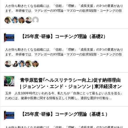
人が自ら動きたくなる組織には、「信頼」「理解」「成長支援」の3つの要素があり
ます。 本研修では、マグレガーのXY理論・マズローの欲求5段階・コーチングの領
域モデルを用いて、 「人はなぜ動くのか」「どうすれば自ら動くようになるのか」
を、実例を交えて深く学びます。 単なる知識の習得にとどまらず、現場で直面する
課題（メンバーの停滞・生徒の伸び悩み・顧客対応の難航など）を、“人間理解”を通
して紐解く実践型のプログラムです。
【25年度･研修】コーチング理論（基礎2）
人が自ら動きたくなる組織には、「信頼」「理解」「成長支援」の3つの要素があり
ます。 本研修では、マグレガーのXY理論・マズローの欲求5段階・コーチングの領
域モデルを用いて、 「人はなぜ動くのか」「どうすれば自ら動くようになるのか」
を、実例を交えて深く学びます。 単なる知識の習得にとどまらず、現場で直面する
課題（メンバーの停滞・生徒の伸び悩み・顧客対応の難航など）を、“人間理解”を通
して紐解く実践型のプログラムです。
青学原監督｢ヘルスリテラシー向上｣促す納得理由
| ジョンソン・エンド・ジョンソン | 東洋経済オン
ライン
玉井 人生100年時代といわれる今、私たちが「自身にとって最もよい人生を送る」
ためには、健康や医療に関する情報を正しく判断し、適切な選択や行動を…
【25年度･研修】コーチング理論（基礎１）
人が自ら動きたくなる組織には、「信頼」「理解」「成長支援」の3つの要素があり