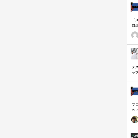
「
自
す
ナ
に
の
ー
テ
ッ
く
プ
の
を
「
に