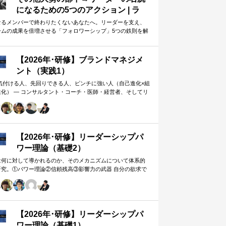
になるための5つのアクション | ラ
イフハッカー・ジャパン
なるメンバーで終わりたくないあなたへ。リーダーを支え、
ームの成果を倍増させる「フォロワーシップ」5つの鉄則を解
します。上司から一目置かれる…
【2026年･研修】ブランドマネジメ
ント（実践1）
 気付ける人、先回りできる人、ピンチに強い人（自己進化×組
進化） ― コンサルタント・コーチ・医師・経営者、そしてリ
ー。A&PR…
【2026年･研修】リーダーシップパ
ワー理論（基礎2）
は何に対して導かれるのか、そのメカニズムについて体系的
研究。①パワー理論②信頼残高③影響力の武器 自分の欲求で
手に働きかけるのではなく、相…
【2026年･研修】リーダーシップパ
ワー理論（基礎1）