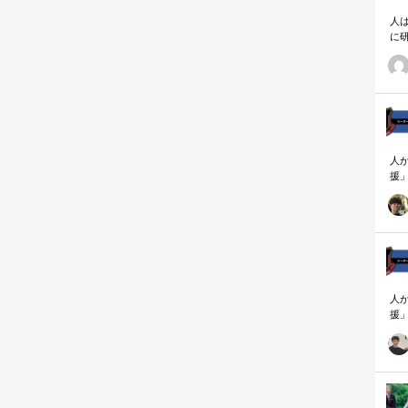
人
に
相
人
援
論
「
を
ず
顧
ロ
人
援
論
「
を
ず
顧
ロ