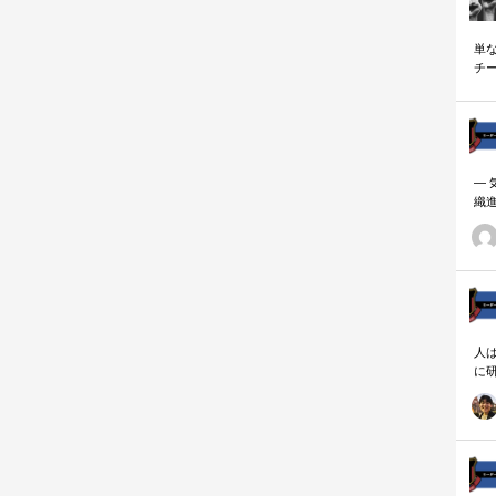
単
チ
説
―
織
ーダ
人
に
相