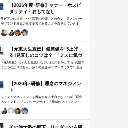
【2026年度･研修】マナー・ホスピ
タリティ・おもてなし
メラビアンの法則」や「真実の瞬間」と向合い、各メンバー
身がブランド形成の重要要素であることを自覚していきま
。 「目配り」「気配り」「心配り」の各段階を理解し、「マ
ー」「サービス」「ホスピタリティ」「おもてなし」の違い
ついて研究。 「マニュアル」「サービス」を理解・実践する
は当然。 「ホスピタリティ」「おもてなし」を顧客・メンバ
に提供したいリーダーのための研修です。
【元東大生直伝】偏差値を｢5上げ
る｣見直しのコツは？ ｢ミスに気づ
かない｣無意味な作業から脱却を…
スト返却日に｢ちゃんと見直しなさい｣と声をかけても､点数ア
プにはつながりません。多くの生徒がケアレスミスで10点近
カギは試験"前"
失っていますが､実は｢見…
【2026年･研修】理念のマネジメン
ト
ロジェクトマネジメントを機能させる土台となるのが『理念
マネジメント』 プロのリーダーは、「権威のマネジメント」
避け、「理念のマネジメント」を構築し、維持し続ける。
好き・嫌い」や「多数決」ではなく、説得力ある提案を互い
尊重する文化を構築したいリーダーのための研修です。
その他大勢の部下→リーダーの右腕