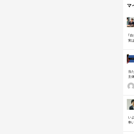
マ
｢
実
も
当
主
る
い
の
いよ
率
「