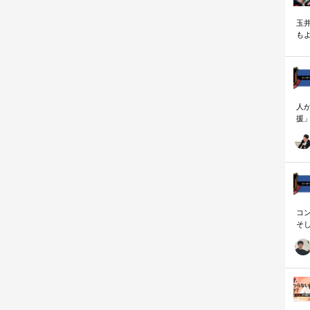
玉
も
く
人
援
論
「
を
ず
顧
ロ
コ
そ
存