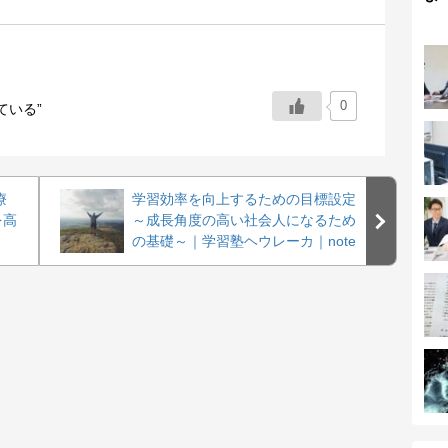
0
ている”
療
学習効率を向上するための目標設定
を高
～成長角度の高い社会人になるため
の基礎～｜学習塾ヘウレーカ｜note