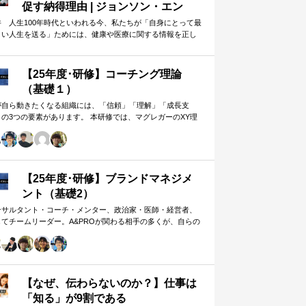
促す納得理由 | ジョンソン・エン
ド・ジョンソン | 東洋経済オンライ
井 人生100年時代といわれる今、私たちが「自身にとって最
よい人生を送る」ためには、健康や医療に関する情報を正し
ン
判断し、適切な選択や行動を…
【25年度･研修】コーチング理論
（基礎１）
が自ら動きたくなる組織には、「信頼」「理解」「成長支
」の3つの要素があります。 本研修では、マグレガーのXY理
・マズローの欲求5段階・コーチングの領域モデルを用いて、
人はなぜ動くのか」「どうすれば自ら動くようになるのか」
、実例を交えて深く学びます。 単なる知識の習得にとどまら
、現場で直面する課題（メンバーの停滞・生徒の伸び悩み・
客対応の難航など）を、“人間理解”を通して紐解く実践型のプ
【25年度･研修】ブランドマネジメ
グラムです。
ント（基礎2）
ンサルタント・コーチ・メンター、政治家・医師・経営者、
してチームリーダー。A&PROが関わる相手の多くが、自らの
在や組織をブランド…
【なぜ、伝わらないのか？】仕事は
「知る」が9割である