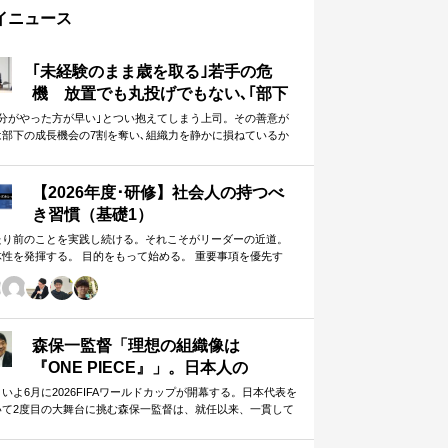
イニュース
｢未経験のまま歳を取る｣若手の危
機 放置でも丸投げでもない､｢部下
に任せることができる上司｣になる
自分がやった方が早い｣とつい抱えてしまう上司。その善意が
は部下の成長機会の7割を奪い､組織力を静かに損ねているか
方法
しれません。
【2026年度･研修】社会人の持つべ
き習慣（基礎1）
たり前のことを実践し続ける。それこそがリーダーの近道。
体性を発揮する。 目的をもって始める。 重要事項を優先す
。 この当たり前のことを、『7つの習慣』をもとに深掘りして
きます。 評論家ではなく、我がこととして取り組むメンバー
ための研修です。
森保一監督「理想の組織像は
『ONE PIECE』」。日本人の
「和」と「魂」を武器に世界へ挑む
いよ6月に2026FIFAワールドカップが開幕する。日本代表を
いて2度目の大舞台に挑む森保一監督は、就任以来、一貫して
①
日本人らしく戦う」…