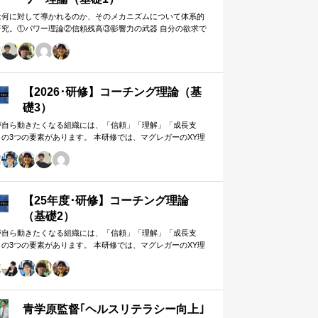
は何に対して導かれるのか、そのメカニズムについて体系的
研究。①パワー理論②信頼残高③影響力の武器 自分の欲求で
手に働きかけるのではなく、相…
【2026･研修】コーチング理論（基
礎3）
が自ら動きたくなる組織には、「信頼」「理解」「成長支
」の3つの要素があります。 本研修では、マグレガーのXY理
・マズローの欲求5段階・コーチングの領域モデルを用いて、
人はなぜ動くのか」「どうすれば自ら動くようになるのか」
、実例を交えて深く学びます。 単なる知識の習得にとどまら
、現場で直面する課題（メンバーの停滞・生徒の伸び悩み・
客対応の難航など）を、“人間理解”を通して紐解く実践型のプ
【25年度･研修】コーチング理論
グラムです。
（基礎2）
が自ら動きたくなる組織には、「信頼」「理解」「成長支
」の3つの要素があります。 本研修では、マグレガーのXY理
・マズローの欲求5段階・コーチングの領域モデルを用いて、
人はなぜ動くのか」「どうすれば自ら動くようになるのか」
、実例を交えて深く学びます。 単なる知識の習得にとどまら
、現場で直面する課題（メンバーの停滞・生徒の伸び悩み・
客対応の難航など）を、“人間理解”を通して紐解く実践型のプ
青学原監督｢ヘルスリテラシー向上｣
グラムです。