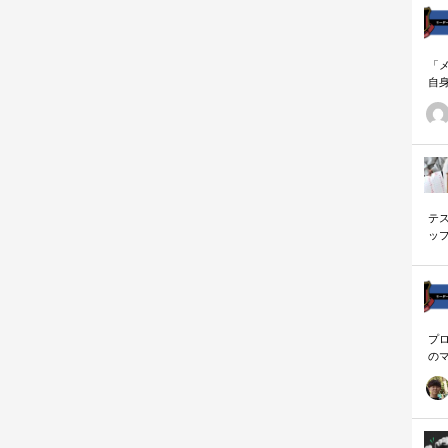
「
自
す
ナ
に
の
ー
テ
ッ
く
プ
の
を
「
に