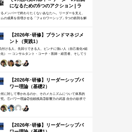
になるための5つのアクション | ラ
イフハッカー・ジャパン
なるメンバーで終わりたくないあなたへ。リーダーを支え、
ームの成果を倍増させる「フォロワーシップ」5つの鉄則を解
します。上司から一目置かれる…
【2026年･研修】ブランドマネジメ
ント（実践1）
 気付ける人、先回りできる人、ピンチに強い人（自己進化×組
進化） ― コンサルタント・コーチ・医師・経営者、そしてリ
ー。A&PR…
【2026年･研修】リーダーシップパ
ワー理論（基礎2）
は何に対して導かれるのか、そのメカニズムについて体系的
研究。①パワー理論②信頼残高③影響力の武器 自分の欲求で
手に働きかけるのではなく、相…
【2026年･研修】リーダーシップパ
ワー理論（基礎1）