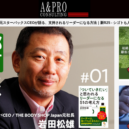
スターバックスCEOが語る、支持されるリーダーになる方法｜新R25 - シゴト