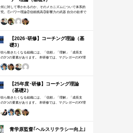
は何に対して導かれるのか、そのメカニズムについて体系的
研究。①パワー理論②信頼残高③影響力の武器 自分の欲求で
手に働きかけるのではなく、相…
【2026･研修】コーチング理論（基
礎3）
が自ら動きたくなる組織には、「信頼」「理解」「成長支
」の3つの要素があります。 本研修では、マグレガーのXY理
・マズローの欲求5段階・コーチングの領域モデルを用いて、
人はなぜ動くのか」「どうすれば自ら動くようになるのか」
、実例を交えて深く学びます。 単なる知識の習得にとどまら
、現場で直面する課題（メンバーの停滞・生徒の伸び悩み・
客対応の難航など）を、“人間理解”を通して紐解く実践型のプ
【25年度･研修】コーチング理論
グラムです。
（基礎2）
が自ら動きたくなる組織には、「信頼」「理解」「成長支
」の3つの要素があります。 本研修では、マグレガーのXY理
・マズローの欲求5段階・コーチングの領域モデルを用いて、
人はなぜ動くのか」「どうすれば自ら動くようになるのか」
、実例を交えて深く学びます。 単なる知識の習得にとどまら
、現場で直面する課題（メンバーの停滞・生徒の伸び悩み・
客対応の難航など）を、“人間理解”を通して紐解く実践型のプ
青学原監督｢ヘルスリテラシー向上｣
グラムです。