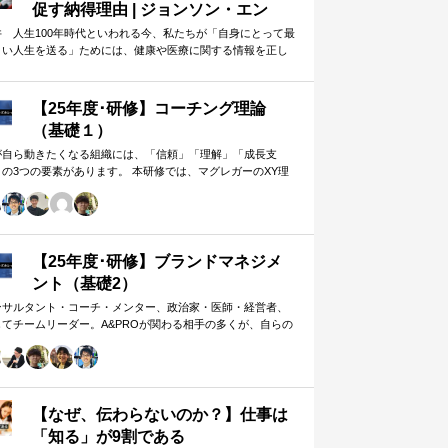
促す納得理由 | ジョンソン・エン
ド・ジョンソン | 東洋経済オンライ
井 人生100年時代といわれる今、私たちが「自身にとって最
よい人生を送る」ためには、健康や医療に関する情報を正し
ン
判断し、適切な選択や行動を…
【25年度･研修】コーチング理論
（基礎１）
が自ら動きたくなる組織には、「信頼」「理解」「成長支
」の3つの要素があります。 本研修では、マグレガーのXY理
・マズローの欲求5段階・コーチングの領域モデルを用いて、
人はなぜ動くのか」「どうすれば自ら動くようになるのか」
、実例を交えて深く学びます。 単なる知識の習得にとどまら
、現場で直面する課題（メンバーの停滞・生徒の伸び悩み・
客対応の難航など）を、“人間理解”を通して紐解く実践型のプ
【25年度･研修】ブランドマネジメ
グラムです。
ント（基礎2）
ンサルタント・コーチ・メンター、政治家・医師・経営者、
してチームリーダー。A&PROが関わる相手の多くが、自らの
在や組織をブランド…
【なぜ、伝わらないのか？】仕事は
「知る」が9割である