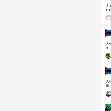
人
に
相
人
援
論
「
を
ず
顧
ロ
人
援
論
「
を
ず
顧
ロ