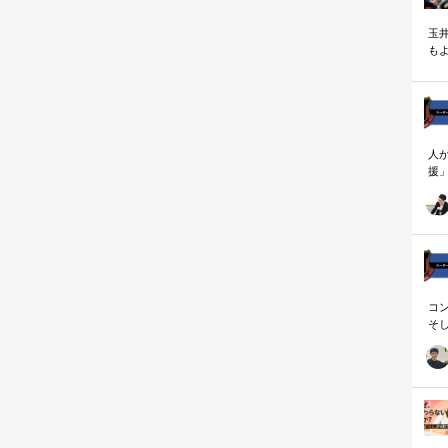
玉
も
く
人
援
論
「
を
ず
顧
ロ
コ
そ
存