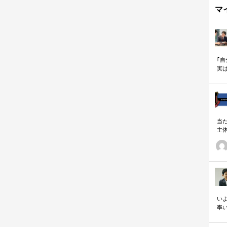
マ
｢
実
も
当
主
る
い
の
いよ
率
「