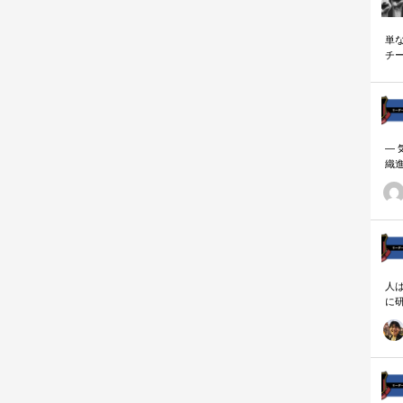
単
チ
説
―
織
ーダ
人
に
相