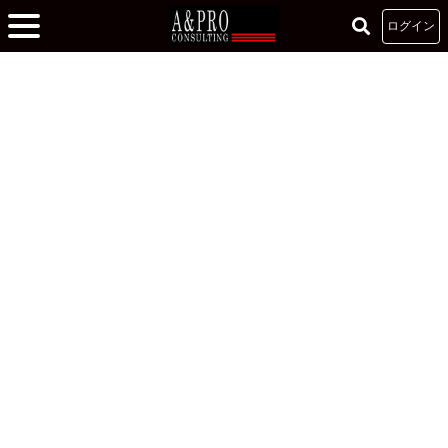
ログイン
ホーム
»
1DAY体験 -参加者の声-
»
長年教育業界に勤めている方にこそ、受けてほ
しい。
長年教育業界に勤めている方にこそ、受けてほし
い。
2019.03.08
ビジネスマインド