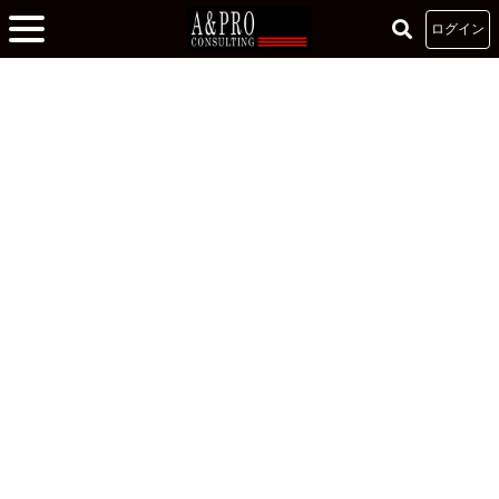
ログイン
ホーム
»
1DAY体験 -参加者の声-
»
ここは、自分の熱意を最大限に発揮できる場所
だ！
ここは、自分の熱意を最大限に発揮できる場所だ！
2018.12.28
ビジネスマインド
T.K. さん