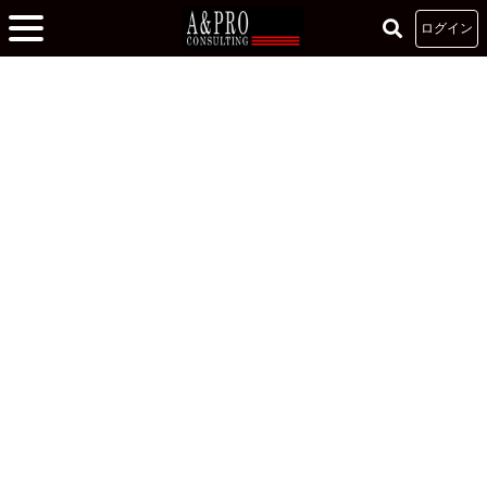
ログイン
ホーム
»
1DAY体験 -参加者の声-
»
自分と本気で向き合う刺激的な時間
自分と本気で向き合う刺激的な時間
2020.10.17
コミュニケーション
サービス理論
U.O. さん
東京大学 教養学部