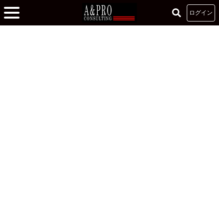
ログイン
ホーム
»
リーダーシップゼミ -参加者の声-
»
「いい人」ではなく「嫌われる勇気
を有する人」へ
「いい人」ではなく「嫌われる勇気を有する人」へ
2022.01.10
コミュニケーション
コーチング
リーダーシップ
実践者が語る注目記事