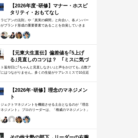
【2026年度･研修】マナー・ホスピ
タリティ・おもてなし
メラビアンの法則」や「真実の瞬間」と向合い、各メンバー
身がブランド形成の重要要素であることを自覚していきま
。 「目配り」「気配り」「心配り」の各段階を理解し、「マ
ー」「サービス」「ホスピタリティ」「おもてなし」の違い
ついて研究。 「マニュアル」「サービス」を理解・実践する
は当然。 「ホスピタリティ」「おもてなし」を顧客・メンバ
に提供したいリーダーのための研修です。
【元東大生直伝】偏差値を｢5上げ
る｣見直しのコツは？ ｢ミスに気づ
かない｣無意味な作業から脱却を…
スト返却日に｢ちゃんと見直しなさい｣と声をかけても､点数ア
プにはつながりません。多くの生徒がケアレスミスで10点近
カギは試験"前"
失っていますが､実は｢見…
【2026年･研修】理念のマネジメン
ト
ロジェクトマネジメントを機能させる土台となるのが『理念
マネジメント』 プロのリーダーは、「権威のマネジメント」
避け、「理念のマネジメント」を構築し、維持し続ける。
好き・嫌い」や「多数決」ではなく、説得力ある提案を互い
尊重する文化を構築したいリーダーのための研修です。
その他大勢の部下→リーダーの右腕