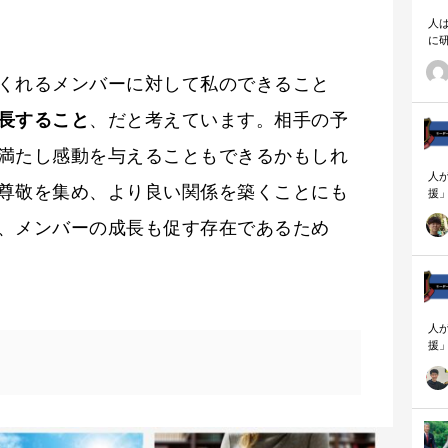
人
に
相
くれるメンバーに対して私のできること
長すること
、だと考えています。相手の予
満たし感動を与えることもできるかもしれ
人
尊敬を集め、より良い関係を築くことにも
援
論
、メンバーの成長も促す存在であるため
「
を
ず
顧
ロ
人
援
論
「
を
ず
顧
ロ