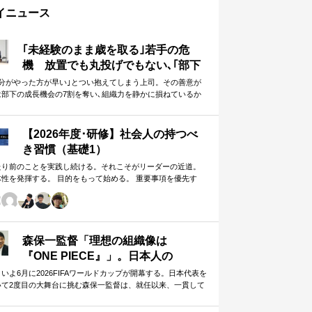
イニュース
｢未経験のまま歳を取る｣若手の危
機 放置でも丸投げでもない､｢部下
に任せることができる上司｣になる
自分がやった方が早い｣とつい抱えてしまう上司。その善意が
は部下の成長機会の7割を奪い､組織力を静かに損ねているか
方法
しれません。
【2026年度･研修】社会人の持つべ
き習慣（基礎1）
たり前のことを実践し続ける。それこそがリーダーの近道。
体性を発揮する。 目的をもって始める。 重要事項を優先す
。 この当たり前のことを、『7つの習慣』をもとに深掘りして
きます。 評論家ではなく、我がこととして取り組むメンバー
ための研修です。
森保一監督「理想の組織像は
『ONE PIECE』」。日本人の
「和」と「魂」を武器に世界へ挑む
いよ6月に2026FIFAワールドカップが開幕する。日本代表を
いて2度目の大舞台に挑む森保一監督は、就任以来、一貫して
①
日本人らしく戦う」…