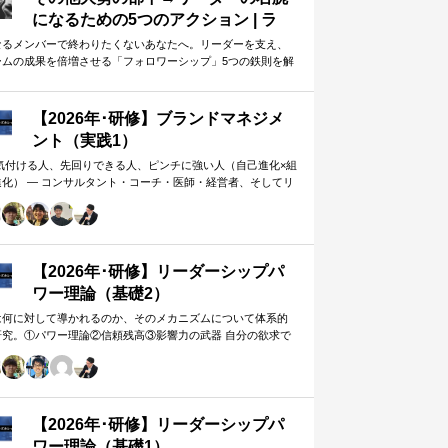
になるための5つのアクション | ラ
イフハッカー・ジャパン
なるメンバーで終わりたくないあなたへ。リーダーを支え、
ームの成果を倍増させる「フォロワーシップ」5つの鉄則を解
します。上司から一目置かれる…
【2026年･研修】ブランドマネジメ
ント（実践1）
 気付ける人、先回りできる人、ピンチに強い人（自己進化×組
進化） ― コンサルタント・コーチ・医師・経営者、そしてリ
ー。A&PR…
【2026年･研修】リーダーシップパ
ワー理論（基礎2）
は何に対して導かれるのか、そのメカニズムについて体系的
研究。①パワー理論②信頼残高③影響力の武器 自分の欲求で
手に働きかけるのではなく、相…
【2026年･研修】リーダーシップパ
ワー理論（基礎1）