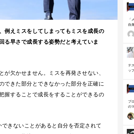
「
自
す
、例えミスをしてしまってもミスを成長の
ナ
に
回る早さで成長する姿勢だと考えていま
の
ー
テ
ッ
とが欠かせません。ミスを再発させない、
く
のできた部分とできなかった部分を正確に
把握することで成長をすることができるの
プ
の
を
「
に
何かできないことがあると自分を否定されて