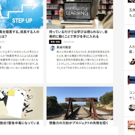
玉
も
く
人
援
論
「
を
ず
顧
ロ
コ
そ
存