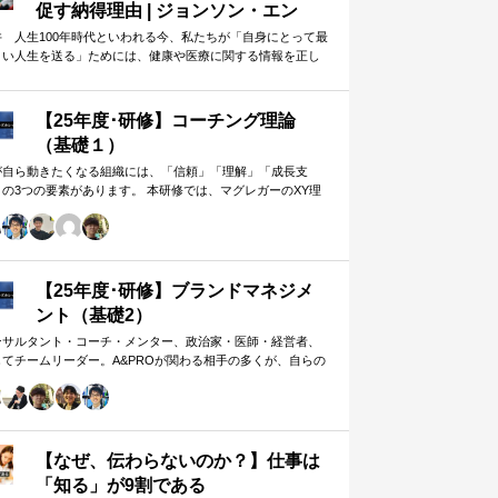
促す納得理由 | ジョンソン・エン
ド・ジョンソン | 東洋経済オンライ
井 人生100年時代といわれる今、私たちが「自身にとって最
よい人生を送る」ためには、健康や医療に関する情報を正し
ン
判断し、適切な選択や行動を…
【25年度･研修】コーチング理論
（基礎１）
が自ら動きたくなる組織には、「信頼」「理解」「成長支
」の3つの要素があります。 本研修では、マグレガーのXY理
・マズローの欲求5段階・コーチングの領域モデルを用いて、
人はなぜ動くのか」「どうすれば自ら動くようになるのか」
、実例を交えて深く学びます。 単なる知識の習得にとどまら
、現場で直面する課題（メンバーの停滞・生徒の伸び悩み・
客対応の難航など）を、“人間理解”を通して紐解く実践型のプ
【25年度･研修】ブランドマネジメ
グラムです。
ント（基礎2）
ンサルタント・コーチ・メンター、政治家・医師・経営者、
してチームリーダー。A&PROが関わる相手の多くが、自らの
在や組織をブランド…
【なぜ、伝わらないのか？】仕事は
「知る」が9割である