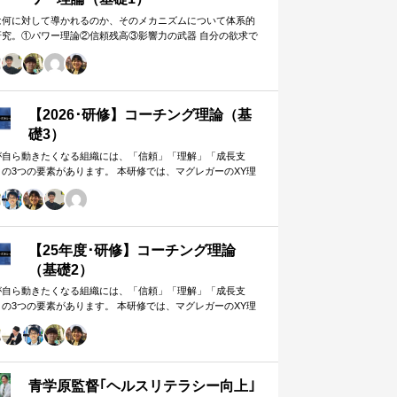
は何に対して導かれるのか、そのメカニズムについて体系的
研究。①パワー理論②信頼残高③影響力の武器 自分の欲求で
手に働きかけるのではなく、相…
【2026･研修】コーチング理論（基
礎3）
が自ら動きたくなる組織には、「信頼」「理解」「成長支
」の3つの要素があります。 本研修では、マグレガーのXY理
・マズローの欲求5段階・コーチングの領域モデルを用いて、
人はなぜ動くのか」「どうすれば自ら動くようになるのか」
、実例を交えて深く学びます。 単なる知識の習得にとどまら
、現場で直面する課題（メンバーの停滞・生徒の伸び悩み・
客対応の難航など）を、“人間理解”を通して紐解く実践型のプ
【25年度･研修】コーチング理論
グラムです。
（基礎2）
が自ら動きたくなる組織には、「信頼」「理解」「成長支
」の3つの要素があります。 本研修では、マグレガーのXY理
・マズローの欲求5段階・コーチングの領域モデルを用いて、
人はなぜ動くのか」「どうすれば自ら動くようになるのか」
、実例を交えて深く学びます。 単なる知識の習得にとどまら
、現場で直面する課題（メンバーの停滞・生徒の伸び悩み・
客対応の難航など）を、“人間理解”を通して紐解く実践型のプ
青学原監督｢ヘルスリテラシー向上｣
グラムです。