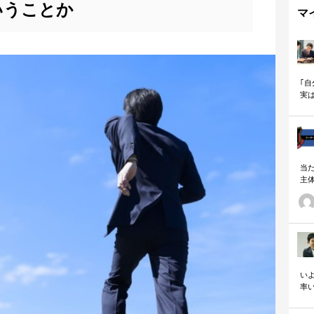
いうことか
マ
｢
実
も
当
主
る
い
の
いよ
率
「