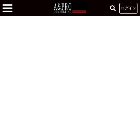
ログイン
ホーム
»
大学生の挑戦を応援する“リーダーズカレッジ”
»
真実の瞬間。お客様は
「いま、ここ」のひとりだ！
真実の瞬間。お客様は「いま、ここ」のひとりだ！
2020.09.11
サービス理論
ビジネスマインド
ビジネスマナー
藤原穫