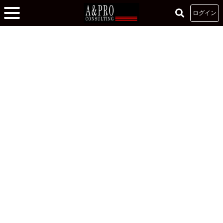
ログイン
ホーム
»
大学生の挑戦を応援する“リーダーズカレッジ”
»
その行動、自分を守る
ため？生徒の成長のため？
その行動、自分を守るため？生徒の成長のため？
2018.08.31
ビジネスマインド
ビジネスマナー
リーダーズカレッジ
松崎 佑希乃