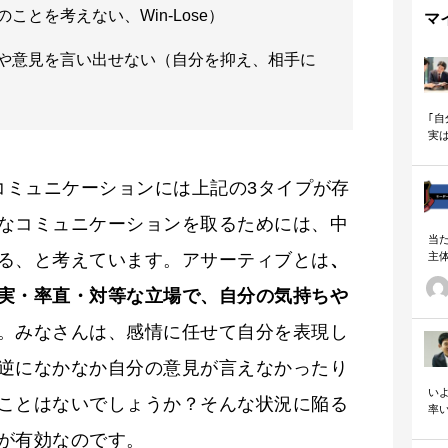
とを考えない、Win-Lose）
マ
や意見を言い出せない（自分を抑え、相手に
｢
実
も
コミュニケーションには上記の3タイプが存
なコミュニケーションを取るためには、中
当
主
る、と考えています。アサーティブとは
、
る
い
実・率直・対等な立場で、自分の気持ちや
の
。みなさんは、感情に任せて自分を表現し
逆になかなか自分の意見が言えなかったり
いよ
ことはないでしょうか？そんな状況に陥る
率
「
が有効なのです。