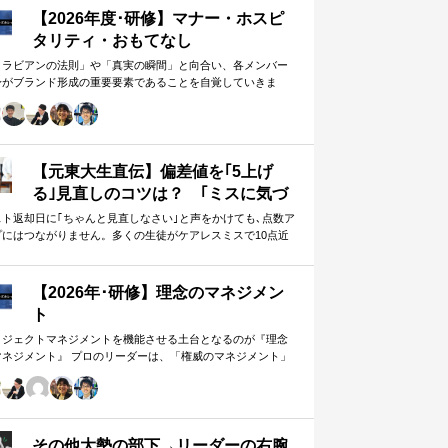
【2026年度･研修】マナー・ホスピ
タリティ・おもてなし
メラビアンの法則」や「真実の瞬間」と向合い、各メンバー
身がブランド形成の重要要素であることを自覚していきま
。 「目配り」「気配り」「心配り」の各段階を理解し、「マ
ー」「サービス」「ホスピタリティ」「おもてなし」の違い
ついて研究。 「マニュアル」「サービス」を理解・実践する
は当然。 「ホスピタリティ」「おもてなし」を顧客・メンバ
に提供したいリーダーのための研修です。
【元東大生直伝】偏差値を｢5上げ
る｣見直しのコツは？ ｢ミスに気づ
かない｣無意味な作業から脱却を…
スト返却日に｢ちゃんと見直しなさい｣と声をかけても､点数ア
プにはつながりません。多くの生徒がケアレスミスで10点近
カギは試験"前"
失っていますが､実は｢見…
【2026年･研修】理念のマネジメン
ト
ロジェクトマネジメントを機能させる土台となるのが『理念
マネジメント』 プロのリーダーは、「権威のマネジメント」
避け、「理念のマネジメント」を構築し、維持し続ける。
好き・嫌い」や「多数決」ではなく、説得力ある提案を互い
尊重する文化を構築したいリーダーのための研修です。
その他大勢の部下→リーダーの右腕