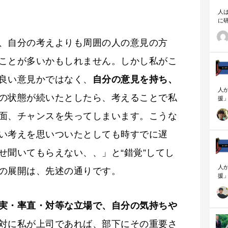
人
に
相
、自分の考えよりも周囲の人の意見の方
ことが多いかもしれません。しかし私がこ
良い意見かではなく、
自分の意見を持ち、
人
の状態が続いたとしたら、考えることで私
援
論
面、チャンスを失ってしまいます。こうな
「
を
い考えを思いついたとしても時すでに遅
ず
顧
ロ
せ聞いてもらえない、、」と“錯覚”してし
人
の展開は、先述の通りです。
援
論
「
を
実・率直・対等な立場で、自分の気持ちや
ず
顧
対に私が上司であれば、部下にその重要さ
ロ