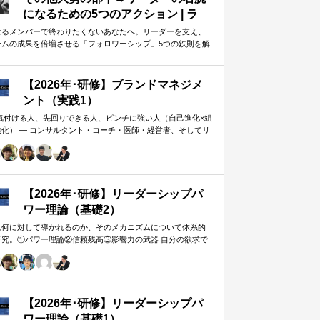
になるための5つのアクション | ラ
イフハッカー・ジャパン
なるメンバーで終わりたくないあなたへ。リーダーを支え、
ームの成果を倍増させる「フォロワーシップ」5つの鉄則を解
します。上司から一目置かれる…
【2026年･研修】ブランドマネジメ
ント（実践1）
 気付ける人、先回りできる人、ピンチに強い人（自己進化×組
進化） ― コンサルタント・コーチ・医師・経営者、そしてリ
ー。A&PR…
【2026年･研修】リーダーシップパ
ワー理論（基礎2）
は何に対して導かれるのか、そのメカニズムについて体系的
研究。①パワー理論②信頼残高③影響力の武器 自分の欲求で
手に働きかけるのではなく、相…
【2026年･研修】リーダーシップパ
ワー理論（基礎1）