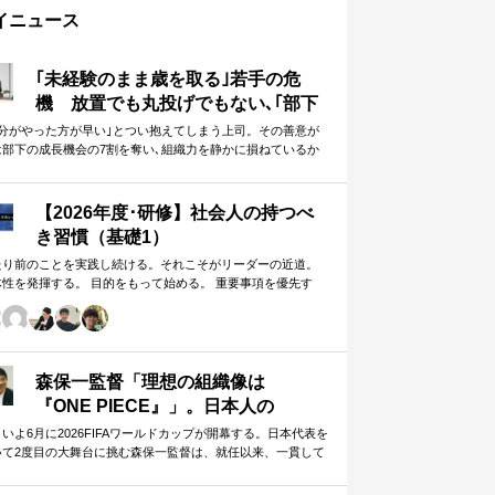
イニュース
｢未経験のまま歳を取る｣若手の危
機 放置でも丸投げでもない､｢部下
に任せることができる上司｣になる
自分がやった方が早い｣とつい抱えてしまう上司。その善意が
は部下の成長機会の7割を奪い､組織力を静かに損ねているか
方法
しれません。
【2026年度･研修】社会人の持つべ
き習慣（基礎1）
たり前のことを実践し続ける。それこそがリーダーの近道。
体性を発揮する。 目的をもって始める。 重要事項を優先す
。 この当たり前のことを、『7つの習慣』をもとに深掘りして
きます。 評論家ではなく、我がこととして取り組むメンバー
ための研修です。
森保一監督「理想の組織像は
『ONE PIECE』」。日本人の
「和」と「魂」を武器に世界へ挑む
いよ6月に2026FIFAワールドカップが開幕する。日本代表を
いて2度目の大舞台に挑む森保一監督は、就任以来、一貫して
①
日本人らしく戦う」…