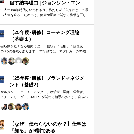
促す納得理由 | ジョンソン・エン
ド・ジョンソン | 東洋経済オンライ
井 人生100年時代といわれる今、私たちが「自身にとって最
よい人生を送る」ためには、健康や医療に関する情報を正し
ン
判断し、適切な選択や行動を…
【25年度･研修】コーチング理論
（基礎１）
が自ら動きたくなる組織には、「信頼」「理解」「成長支
」の3つの要素があります。 本研修では、マグレガーのXY理
・マズローの欲求5段階・コーチングの領域モデルを用いて、
人はなぜ動くのか」「どうすれば自ら動くようになるのか」
、実例を交えて深く学びます。 単なる知識の習得にとどまら
、現場で直面する課題（メンバーの停滞・生徒の伸び悩み・
客対応の難航など）を、“人間理解”を通して紐解く実践型のプ
【25年度･研修】ブランドマネジメ
グラムです。
ント（基礎2）
ンサルタント・コーチ・メンター、政治家・医師・経営者、
してチームリーダー。A&PROが関わる相手の多くが、自らの
在や組織をブランド…
【なぜ、伝わらないのか？】仕事は
「知る」が9割である