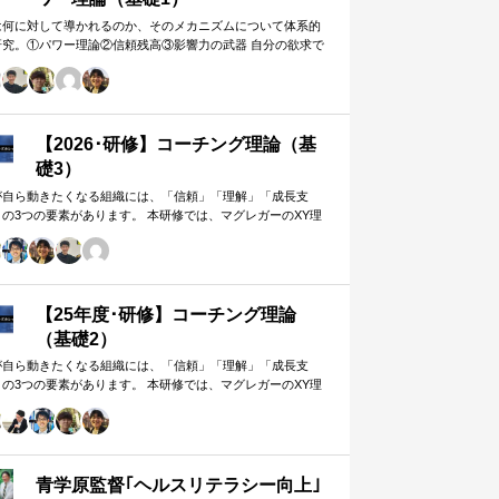
は何に対して導かれるのか、そのメカニズムについて体系的
研究。①パワー理論②信頼残高③影響力の武器 自分の欲求で
手に働きかけるのではなく、相…
【2026･研修】コーチング理論（基
礎3）
が自ら動きたくなる組織には、「信頼」「理解」「成長支
」の3つの要素があります。 本研修では、マグレガーのXY理
・マズローの欲求5段階・コーチングの領域モデルを用いて、
人はなぜ動くのか」「どうすれば自ら動くようになるのか」
、実例を交えて深く学びます。 単なる知識の習得にとどまら
、現場で直面する課題（メンバーの停滞・生徒の伸び悩み・
客対応の難航など）を、“人間理解”を通して紐解く実践型のプ
【25年度･研修】コーチング理論
グラムです。
（基礎2）
が自ら動きたくなる組織には、「信頼」「理解」「成長支
」の3つの要素があります。 本研修では、マグレガーのXY理
・マズローの欲求5段階・コーチングの領域モデルを用いて、
人はなぜ動くのか」「どうすれば自ら動くようになるのか」
、実例を交えて深く学びます。 単なる知識の習得にとどまら
、現場で直面する課題（メンバーの停滞・生徒の伸び悩み・
客対応の難航など）を、“人間理解”を通して紐解く実践型のプ
青学原監督｢ヘルスリテラシー向上｣
グラムです。