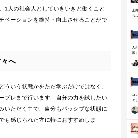
、1人の社会人としていきいきと働くこと
玉
も
チベーションを維持・向上させることがで
く
人
援
論
方々へ
「
を
ず
顧
ロ
どういう状態かをただ学ぶだけではなく、
コ
ープレまで行います。自分の力を試したい
そ
存
みいただく中で、自分もパッシブな状態に
でも感じられた方に特におすすめしま