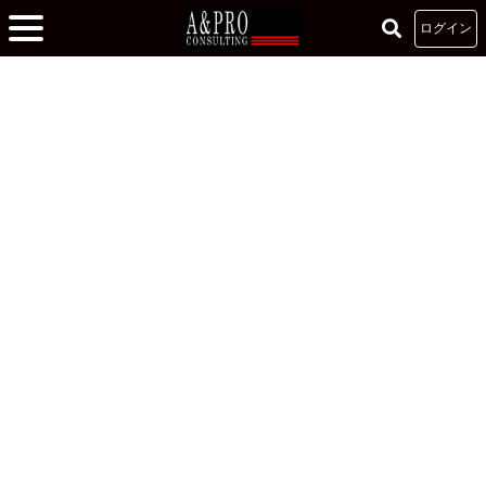
ログイン
ホーム
»
研修参加者からのメッセージ
»
自分自身を見つめ直した三日間
自分自身を見つめ直した三日間
2020.06.01
リーダーズカレッジ
長谷川拓志