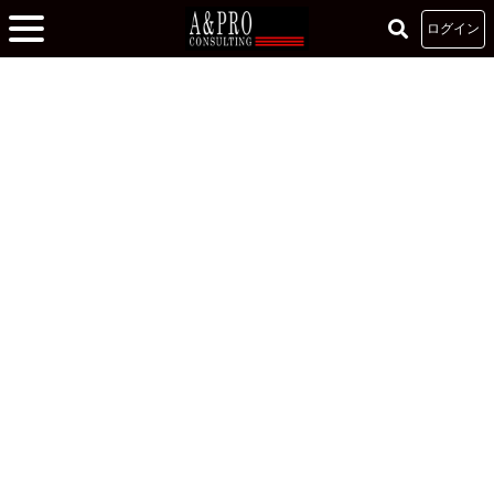
ログイン
ホーム
»
大学生の挑戦を応援する“リーダーズカレッジ”
»
正しい方向性で仕事を
するために考えるべきこと
正しい方向性で仕事をするために考えるべきこと
2020.06.04
リーダーズカレッジ
責任・権限・義務
藤原穫