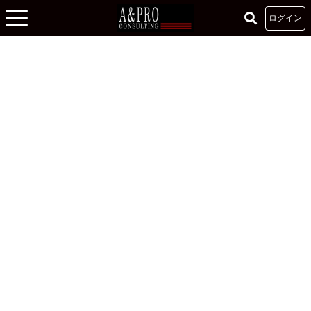
ログイン
ホーム
»
ビジネス基礎研修 - 実体験に結びつける -
»
記憶は能力の問題ではない
記憶は能力の問題ではない
2021.06.17
リーダーズカレッジ
記憶のメカニズム
信宗碧
早稲田大学 文学部 美術史コース リーダーズカレッジ リーダ