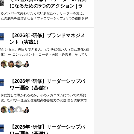
になるための5つのアクション | ラ
イフハッカー・ジャパン
なるメンバーで終わりたくないあなたへ。リーダーを支え、
ームの成果を倍増させる「フォロワーシップ」5つの鉄則を解
します。上司から一目置かれる…
【2026年･研修】ブランドマネジメ
ント（実践1）
 気付ける人、先回りできる人、ピンチに強い人（自己進化×組
進化） ― コンサルタント・コーチ・医師・経営者、そしてリ
ー。A&PR…
【2026年･研修】リーダーシップパ
ワー理論（基礎2）
は何に対して導かれるのか、そのメカニズムについて体系的
研究。①パワー理論②信頼残高③影響力の武器 自分の欲求で
手に働きかけるのではなく、相…
【2026年･研修】リーダーシップパ
ワー理論（基礎1）