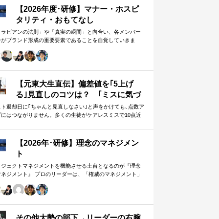
【2026年度･研修】マナー・ホスピ
タリティ・おもてなし
メラビアンの法則」や「真実の瞬間」と向合い、各メンバー
身がブランド形成の重要要素であることを自覚していきま
。 「目配り」「気配り」「心配り」の各段階を理解し、「マ
ー」「サービス」「ホスピタリティ」「おもてなし」の違い
ついて研究。 「マニュアル」「サービス」を理解・実践する
は当然。 「ホスピタリティ」「おもてなし」を顧客・メンバ
に提供したいリーダーのための研修です。
【元東大生直伝】偏差値を｢5上げ
る｣見直しのコツは？ ｢ミスに気づ
かない｣無意味な作業から脱却を…
スト返却日に｢ちゃんと見直しなさい｣と声をかけても､点数ア
プにはつながりません。多くの生徒がケアレスミスで10点近
カギは試験"前"
失っていますが､実は｢見…
【2026年･研修】理念のマネジメン
ト
ロジェクトマネジメントを機能させる土台となるのが『理念
マネジメント』 プロのリーダーは、「権威のマネジメント」
避け、「理念のマネジメント」を構築し、維持し続ける。
好き・嫌い」や「多数決」ではなく、説得力ある提案を互い
尊重する文化を構築したいリーダーのための研修です。
その他大勢の部下→リーダーの右腕