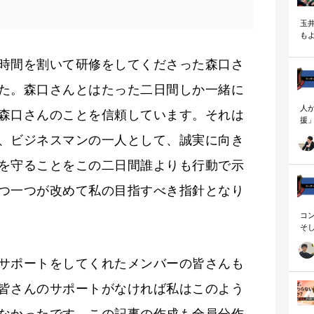
玉
も
く
時間を割いて研修をしてくださった森口さ
た。森口さんとはたった二日間しか一緒に
人
森口さんのことを信頼しています。それは
援
論
、ビジネスマンの一人として、誠実に向き
「
を
を守ることをこの二日間誰よりも行動で示
ず
顧
つ一つが改めて私の目指すべき指針となり
ロ
コ
そ
存
サポートをしてくれたメンバーの皆さんも
皆さんのサポートがなければ私はこのよう