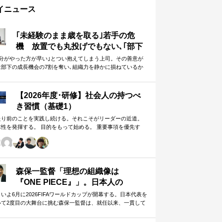
イニュース
｢未経験のまま歳を取る｣若手の危
機 放置でも丸投げでもない､｢部下
に任せることができる上司｣になる
自分がやった方が早い｣とつい抱えてしまう上司。その善意が
は部下の成長機会の7割を奪い､組織力を静かに損ねているか
方法
しれません。
【2026年度･研修】社会人の持つべ
き習慣（基礎1）
たり前のことを実践し続ける。それこそがリーダーの近道。
体性を発揮する。 目的をもって始める。 重要事項を優先す
。 この当たり前のことを、『7つの習慣』をもとに深掘りして
きます。 評論家ではなく、我がこととして取り組むメンバー
ための研修です。
森保一監督「理想の組織像は
『ONE PIECE』」。日本人の
「和」と「魂」を武器に世界へ挑む
いよ6月に2026FIFAワールドカップが開幕する。日本代表を
いて2度目の大舞台に挑む森保一監督は、就任以来、一貫して
①
日本人らしく戦う」…