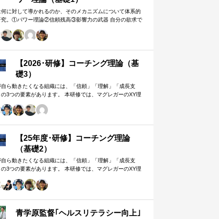
は何に対して導かれるのか、そのメカニズムについて体系的
研究。①パワー理論②信頼残高③影響力の武器 自分の欲求で
手に働きかけるのではなく、相…
【2026･研修】コーチング理論（基
礎3）
が自ら動きたくなる組織には、「信頼」「理解」「成長支
」の3つの要素があります。 本研修では、マグレガーのXY理
・マズローの欲求5段階・コーチングの領域モデルを用いて、
人はなぜ動くのか」「どうすれば自ら動くようになるのか」
、実例を交えて深く学びます。 単なる知識の習得にとどまら
、現場で直面する課題（メンバーの停滞・生徒の伸び悩み・
客対応の難航など）を、“人間理解”を通して紐解く実践型のプ
【25年度･研修】コーチング理論
グラムです。
（基礎2）
が自ら動きたくなる組織には、「信頼」「理解」「成長支
」の3つの要素があります。 本研修では、マグレガーのXY理
・マズローの欲求5段階・コーチングの領域モデルを用いて、
人はなぜ動くのか」「どうすれば自ら動くようになるのか」
、実例を交えて深く学びます。 単なる知識の習得にとどまら
、現場で直面する課題（メンバーの停滞・生徒の伸び悩み・
客対応の難航など）を、“人間理解”を通して紐解く実践型のプ
青学原監督｢ヘルスリテラシー向上｣
グラムです。