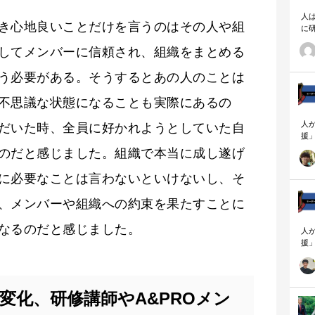
人
き心地良いことだけを言うのはその人や組
に
相
してメンバーに信頼され、組織をまとめる
う必要がある。そうするとあの人のことは
不思議な状態になることも実際にあるの
人
だいた時、全員に好かれようとしていた自
援
論
のだと感じました。組織で本当に成し遂げ
「
を
に必要なことは言わないといけないし、そ
ず
顧
、メンバーや組織への約束を果たすことに
ロ
なるのだと感じました。
人
援
論
「
を
ず
変化、研修講師やA&PROメン
顧
ロ