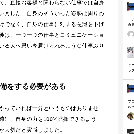
て、直接お客様と関わらない仕事では自身
いました。自身のそういった姿勢は周りの
「
けでなく、自身の仕事に対する意識を下げ
自
す
後は、一つ一つの仕事とコミュニケーショ
ナ
に
いる人へ思いを届けられるような仕事ぶり
の
ー
テ
ッ
く
準備をする必要がある
プ
の
やっていれば十分というものはありませ
を
「
時に、自身の力を100%発揮できるよう
に
が大切だと実感しました。