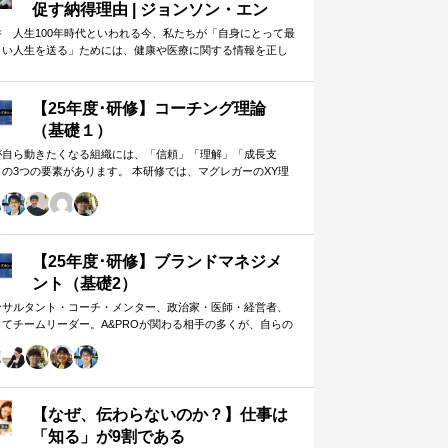
促す納得理由 | ジョンソン・エン
ド・ジョンソン | 東洋経済オンライ
井 人生100年時代といわれる今、私たちが「自身にとって最
よい人生を送る」ためには、健康や医療に関する情報を正し
ン
判断し、適切な選択や行動を…
【25年度･研修】コーチング理論
（基礎１）
が自ら動きたくなる組織には、「信頼」「理解」「成長支
」の3つの要素があります。 本研修では、マグレガーのXY理
・マズローの欲求5段階・コーチングの領域モデルを用いて、
人はなぜ動くのか」「どうすれば自ら動くようになるのか」
、実例を交えて深く学びます。 単なる知識の習得にとどまら
、現場で直面する課題（メンバーの停滞・生徒の伸び悩み・
客対応の難航など）を、“人間理解”を通して紐解く実践型のプ
【25年度･研修】ブランドマネジメ
グラムです。
ント（基礎2）
ンサルタント・コーチ・メンター、政治家・医師・経営者、
してチームリーダー。A&PROが関わる相手の多くが、自らの
在や組織をブランド…
【なぜ、伝わらないのか？】仕事は
「知る」が9割である