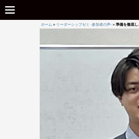
ホーム
»
リーダーシップゼミ -参加者の声-
»
準備を徹底し