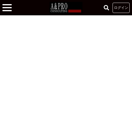
ログイン
ホーム
»
クレドを掘り下げる -価値を提供できる人材に-
»
「自分はダメな人間
だ」自責思考の落とし穴とその対処法
「自分はダメな人間だ」自責思考の落とし穴とその
対処法
2022.09.16
ビジネスマインド