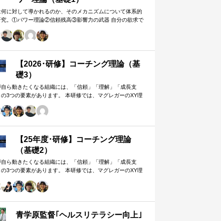
は何に対して導かれるのか、そのメカニズムについて体系的
研究。①パワー理論②信頼残高③影響力の武器 自分の欲求で
手に働きかけるのではなく、相…
【2026･研修】コーチング理論（基
礎3）
が自ら動きたくなる組織には、「信頼」「理解」「成長支
」の3つの要素があります。 本研修では、マグレガーのXY理
・マズローの欲求5段階・コーチングの領域モデルを用いて、
人はなぜ動くのか」「どうすれば自ら動くようになるのか」
、実例を交えて深く学びます。 単なる知識の習得にとどまら
、現場で直面する課題（メンバーの停滞・生徒の伸び悩み・
客対応の難航など）を、“人間理解”を通して紐解く実践型のプ
【25年度･研修】コーチング理論
グラムです。
（基礎2）
が自ら動きたくなる組織には、「信頼」「理解」「成長支
」の3つの要素があります。 本研修では、マグレガーのXY理
・マズローの欲求5段階・コーチングの領域モデルを用いて、
人はなぜ動くのか」「どうすれば自ら動くようになるのか」
、実例を交えて深く学びます。 単なる知識の習得にとどまら
、現場で直面する課題（メンバーの停滞・生徒の伸び悩み・
客対応の難航など）を、“人間理解”を通して紐解く実践型のプ
青学原監督｢ヘルスリテラシー向上｣
グラムです。