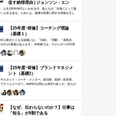
促す納得理由 | ジョンソン・エン
ド・ジョンソン | 東洋経済オンライ
井 人生100年時代といわれる今、私たちが「自身にとって最
よい人生を送る」ためには、健康や医療に関する情報を正し
ン
判断し、適切な選択や行動を…
【25年度･研修】コーチング理論
（基礎１）
が自ら動きたくなる組織には、「信頼」「理解」「成長支
」の3つの要素があります。 本研修では、マグレガーのXY理
・マズローの欲求5段階・コーチングの領域モデルを用いて、
人はなぜ動くのか」「どうすれば自ら動くようになるのか」
、実例を交えて深く学びます。 単なる知識の習得にとどまら
、現場で直面する課題（メンバーの停滞・生徒の伸び悩み・
客対応の難航など）を、“人間理解”を通して紐解く実践型のプ
【25年度･研修】ブランドマネジメ
グラムです。
ント（基礎2）
ンサルタント・コーチ・メンター、政治家・医師・経営者、
してチームリーダー。A&PROが関わる相手の多くが、自らの
在や組織をブランド…
【なぜ、伝わらないのか？】仕事は
「知る」が9割である