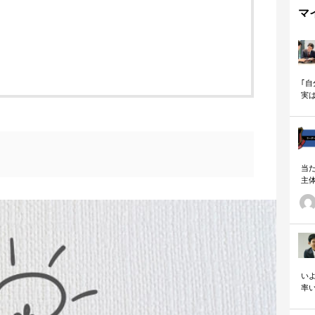
マ
｢
実
も
当
主
る
い
の
いよ
率
「