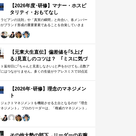
【2026年度･研修】マナー・ホスピ
タリティ・おもてなし
メラビアンの法則」や「真実の瞬間」と向合い、各メンバー
身がブランド形成の重要要素であることを自覚していきま
。 「目配り」「気配り」「心配り」の各段階を理解し、「マ
ー」「サービス」「ホスピタリティ」「おもてなし」の違い
ついて研究。 「マニュアル」「サービス」を理解・実践する
は当然。 「ホスピタリティ」「おもてなし」を顧客・メンバ
に提供したいリーダーのための研修です。
【元東大生直伝】偏差値を｢5上げ
る｣見直しのコツは？ ｢ミスに気づ
かない｣無意味な作業から脱却を…
スト返却日に｢ちゃんと見直しなさい｣と声をかけても､点数ア
プにはつながりません。多くの生徒がケアレスミスで10点近
カギは試験"前"
失っていますが､実は｢見…
【2026年･研修】理念のマネジメン
ト
ロジェクトマネジメントを機能させる土台となるのが『理念
マネジメント』 プロのリーダーは、「権威のマネジメント」
避け、「理念のマネジメント」を構築し、維持し続ける。
好き・嫌い」や「多数決」ではなく、説得力ある提案を互い
尊重する文化を構築したいリーダーのための研修です。
その他大勢の部下→リーダーの右腕