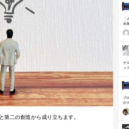
「
自
す
ナ
に
の
ー
テ
ッ
く
プ
の
を
「
と第二の創造から成り立ちます。
に