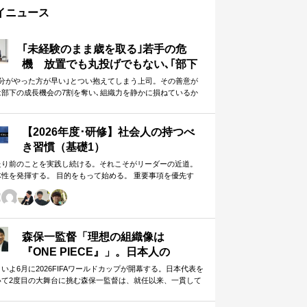
イニュース
｢未経験のまま歳を取る｣若手の危
機 放置でも丸投げでもない､｢部下
に任せることができる上司｣になる
自分がやった方が早い｣とつい抱えてしまう上司。その善意が
は部下の成長機会の7割を奪い､組織力を静かに損ねているか
方法
しれません。
【2026年度･研修】社会人の持つべ
き習慣（基礎1）
たり前のことを実践し続ける。それこそがリーダーの近道。
体性を発揮する。 目的をもって始める。 重要事項を優先す
。 この当たり前のことを、『7つの習慣』をもとに深掘りして
きます。 評論家ではなく、我がこととして取り組むメンバー
ための研修です。
森保一監督「理想の組織像は
『ONE PIECE』」。日本人の
「和」と「魂」を武器に世界へ挑む
いよ6月に2026FIFAワールドカップが開幕する。日本代表を
いて2度目の大舞台に挑む森保一監督は、就任以来、一貫して
①
日本人らしく戦う」…