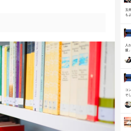
玉
も
く
人
援
論
「
を
ず
顧
ロ
コ
そ
存