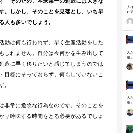
す。
そのため、本来第一の創造には大きな
人
す。しかし、そのことを見落とし、いち早
に
相
る人も多いでしょう。
活動は何も行われず、早く生産活動をした
もしれません。自分は今何かを生み出して
人
援
論
創造に早く移りたいと感じてしまうのでは
「
を
・目標にそっておらず、何もしていないこ
ず
顧
ず。
ロ
人
援
は非常に危険な行為なのです。そのことを
論
「
かり吟味する時間をとる必要があるでしょ
を
ず
顧
ロ