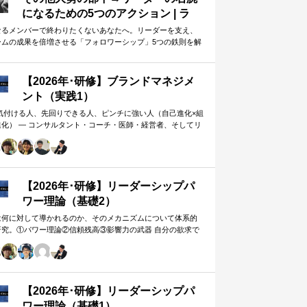
になるための5つのアクション | ラ
イフハッカー・ジャパン
なるメンバーで終わりたくないあなたへ。リーダーを支え、
ームの成果を倍増させる「フォロワーシップ」5つの鉄則を解
します。上司から一目置かれる…
【2026年･研修】ブランドマネジメ
ント（実践1）
 気付ける人、先回りできる人、ピンチに強い人（自己進化×組
進化） ― コンサルタント・コーチ・医師・経営者、そしてリ
ー。A&PR…
【2026年･研修】リーダーシップパ
ワー理論（基礎2）
は何に対して導かれるのか、そのメカニズムについて体系的
研究。①パワー理論②信頼残高③影響力の武器 自分の欲求で
手に働きかけるのではなく、相…
【2026年･研修】リーダーシップパ
ワー理論（基礎1）